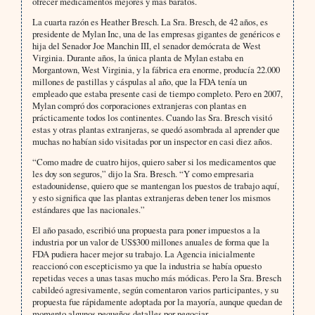
ofrecer medicamentos mejores y más baratos.
La cuarta razón es Heather Bresch. La Sra. Bresch, de 42 años, es
presidente de Mylan Inc, una de las empresas gigantes de genéricos e
hija del Senador Joe Manchin III, el senador demócrata de West
Virginia. Durante años, la única planta de Mylan estaba en
Morgantown, West Virginia, y la fábrica era enorme, producía 22.000
millones de pastillas y cáspulas al año, que la FDA tenía un
empleado que estaba presente casi de tiempo completo. Pero en 2007,
Mylan compró dos corporaciones extranjeras con plantas en
prácticamente todos los continentes. Cuando las Sra. Bresch visitó
estas y otras plantas extranjeras, se quedó asombrada al aprender que
muchas no habían sido visitadas por un inspector en casi diez años.
“Como madre de cuatro hijos, quiero saber si los medicamentos que
les doy son seguros,” dijo la Sra. Bresch. “Y como empresaria
estadounidense, quiero que se mantengan los puestos de trabajo aquí,
y esto significa que las plantas extranjeras deben tener los mismos
estándares que las nacionales.”
El año pasado, escribió una propuesta para poner impuestos a la
industria por un valor de US$300 millones anuales de forma que la
FDA pudiera hacer mejor su trabajo. La Agencia inicialmente
reaccionó con escepticismo ya que la industria se había opuesto
repetidas veces a unas tasas mucho más módicas. Pero la Sra. Bresch
cabildeó agresivamente, según comentaron varios participantes, y su
propuesta fue rápidamente adoptada por la mayoría, aunque quedan de
momento algunos pequeños detalles por negociar.