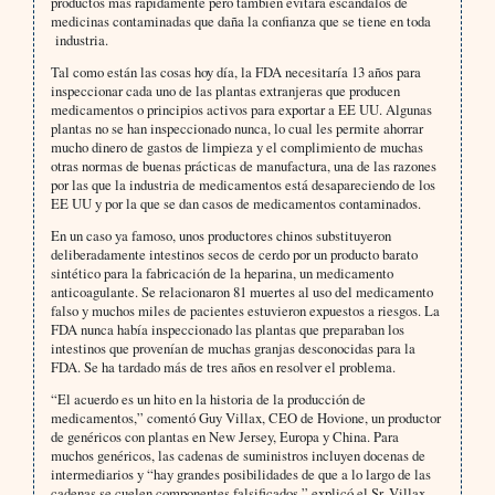
productos más rápidamente pero también evitará escándalos de
medicinas contaminadas que daña la confianza que se tiene en toda
industria.
Tal como están las cosas hoy día, la FDA necesitaría 13 años para
inspeccionar cada uno de las plantas extranjeras que producen
medicamentos o principios activos para exportar a EE UU. Algunas
plantas no se han inspeccionado nunca, lo cual les permite ahorrar
mucho dinero de gastos de limpieza y el complimiento de muchas
otras normas de buenas prácticas de manufactura, una de las razones
por las que la industria de medicamentos está desapareciendo de los
EE UU y por la que se dan casos de medicamentos contaminados.
En un caso ya famoso, unos productores chinos substituyeron
deliberadamente intestinos secos de cerdo por un producto barato
sintético para la fabricación de la heparina, un medicamento
anticoagulante. Se relacionaron 81 muertes al uso del medicamento
falso y muchos miles de pacientes estuvieron expuestos a riesgos. La
FDA nunca había inspeccionado las plantas que preparaban los
intestinos que provenían de muchas granjas desconocidas para la
FDA. Se ha tardado más de tres años en resolver el problema.
“El acuerdo es un hito en la historia de la producción de
medicamentos,” comentó Guy Villax, CEO de Hovione, un productor
de genéricos con plantas en New Jersey, Europa y China. Para
muchos genéricos, las cadenas de suministros incluyen docenas de
intermediarios y “hay grandes posibilidades de que a lo largo de las
cadenas se cuelen componentes falsificados,” explicó el Sr. Villax.