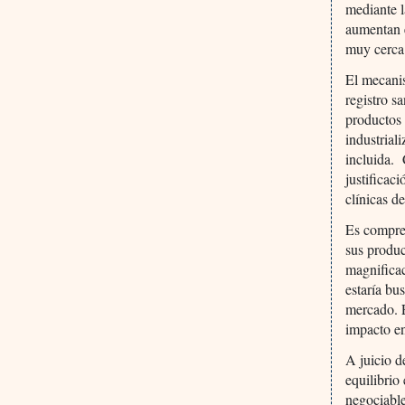
mediante l
aumentan e
muy cerca
El mecanis
registro s
productos 
industrial
incluida. 
justificac
clínicas d
Es compren
sus produc
magnificac
estaría bu
mercado. E
impacto en
A juicio d
equilibrio
negociable