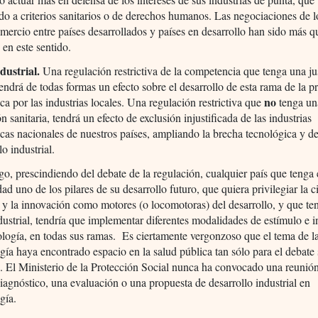
o a criterios sanitarios o de derechos humanos. Las negociaciones de l
omercio entre países desarrollados y países en desarrollo han sido más q
 en este sentido.
ndustrial.
Una regulación restrictiva de la competencia que tenga una ju
 tendrá de todas formas un efecto sobre el desarrollo de esta rama de la 
no
ca por las industrias locales. Una regulación restrictiva que
tenga un
ón sanitaria, tendrá un efecto de exclusión injustificada de las industrias
cas nacionales de nuestros países, ampliando la brecha tecnológica y d
lo industrial.
o, prescindiendo del debate de la regulación, cualquier país que tenga 
dad uno de los pilares de su desarrollo futuro, que quiera privilegiar la ci
 y la innovación como motores (o locomotoras) del desarrollo, y que te
ndustrial, tendría que implementar diferentes modalidades de estímulo e i
ología, en todas sus ramas. Es ciertamente vergonzoso que el tema de l
gía haya encontrado espacio en la salud pública tan sólo para el debate 
. El Ministerio de la Protección Social nunca ha convocado una reunió
iagnóstico, una evaluación o una propuesta de desarrollo industrial en
gía.