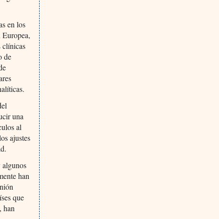
as en los
n Europea,
 clínicas
o de
de
ares
líticas.
del
ucir una
ulos al
los ajustes
ad.
y algunos
mente han
Unión
íses que
, han