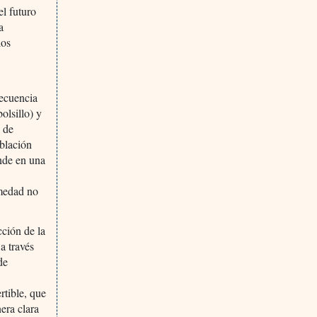
el futuro
a
los
recuencia
olsillo) y
o de
blación
onde en una
rmedad no
cción de la
a través
de
tible, que
era clara