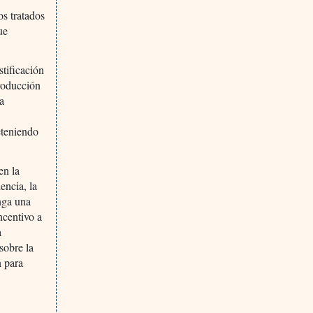
os tratados
ue
stificación
producción
a
eteniendo
en la
encia, la
nga una
ncentivo a
a
sobre la
n para