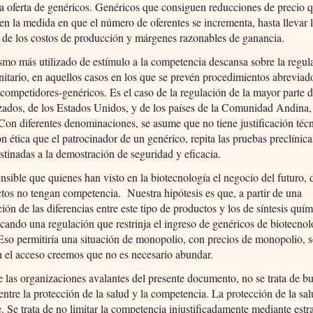
a oferta de genéricos. Genéricos que consiguen reducciones de precio 
n la medida en que el número de oferentes se incrementa, hasta llevar 
 de los costos de producción y márgenes razonables de ganancia.
mo más utilizado de estímulo a la competencia descansa sobre la regul
anitario, en aquellos casos en los que se prevén procedimientos abreviad
competidores-genéricos. Es el caso de la regulación de la mayor parte d
izados, de los Estados Unidos, y de los países de la Comunidad Andina
Con diferentes denominaciones, se asume que no tiene justificación técn
ión ética que el patrocinador de un genérico, repita las pruebas preclínica
estinadas a la demostración de seguridad y eficacia.
sible que quienes han visto en la biotecnología el negocio del futuro,
tos no tengan competencia. Nuestra hipótesis es que, a partir de una
ión de las diferencias entre este tipo de productos y los de síntesis quím
scando una regulación que restrinja el ingreso de genéricos de biotecnol
so permitiría una situación de monopolio, con precios de monopolio, 
 el acceso creemos que no es necesario abundar.
e las organizaciones avalantes del presente documento, no se trata de b
 entre la protección de la salud y la competencia. La protección de la sa
. Se trata de no limitar la competencia injustificadamente mediante estr