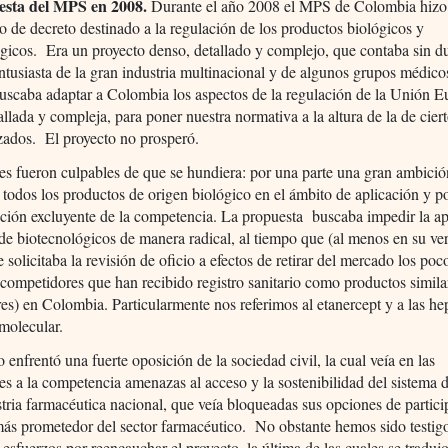
esta del MPS en 2008.
Durante el año 2008 el MPS de Colombia hizo
o de decreto destinado a la regulación de los productos biológicos y
gicos. Era un proyecto denso, detallado y complejo, que contaba sin 
ntusiasta de la gran industria multinacional y de algunos grupos médico
uscaba adaptar a Colombia los aspectos de la regulación de la Unión E
allada y compleja, para poner nuestra normativa a la altura de la de cier
izados. El proyecto no prosperó.
s fueron culpables de que se hundiera: por una parte una gran ambició
 todos los productos de origen biológico en el ámbito de aplicación y por
ción excluyente de la competencia. La propuesta buscaba impedir la ap
de biotecnológicos de manera radical, al tiempo que (al menos en su ve
e solicitaba la revisión de oficio a efectos de retirar del mercado los poc
competidores que han recibido registro sanitario como productos simila
res) en Colombia. Particularmente nos referimos al etanercept y a las he
molecular.
o enfrentó una fuerte oposición de la sociedad civil, la cual veía en las
nes a la competencia amenazas al acceso y la sostenibilidad del sistema d
stria farmacéutica nacional, que veía bloqueadas sus opciones de partici
ás prometedor del sector farmacéutico. No obstante hemos sido testig
 esfuerzos por reencauchar el proyecto, la última de las cuales se tradujo