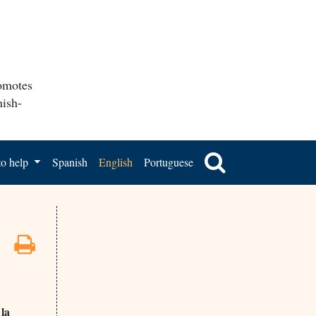
romotes
nish-
o help
Spanish
English
Portuguese
 la