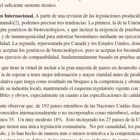
el suficiente sustento técnico.
n Internacional.
A partir de una revisión de las legislaciones producid
l mundo
[2]
, podemos precisar tres tendencias. La primera, la de la Unió
pta genéricos de biotecnológicos, y que incluye la exigencia de pruebas
a y de inmunogenicidad para autorizar biosimilares mediante un ejercici
lidad. La segunda, representada por Canadá y los Estados Unidos, don
 aceptan los genéricos de biotecnológicos, pero se aceptan los biosimil
n ejercicio de comparabilidad, fundamentalmente basado en pruebas ana
, que tiene la virtud de incluir a la gran mayoría de países en desarrollo 
s la de esperar a tener mejor información y mayor claridad antes de prod
slativa (que tenga como resultado un bloqueo a la competencia y obstác
 de su industria local), manteniendo el esquema regulatorio vigente con 
ibles y obvios, especialmente en cuanto a las especificaciones de calid
ante observar que, de 192 países miembros de las Naciones Unidas (ha
conocidos internacionalmente o no incorporados como miembros), sola
 unos 35. Un muy modesto 18%. Esto incluyendo los 27 países de la 
ue tienen una única legislación comunitaria. No por casualidad, los pa
ado, y lo han hecho de manera más o menos restrictiva a la competencia
 actuar más en defensa de los intereses de sus industrias de punta, que