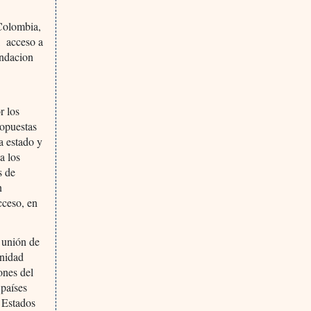
Colombia,
l acceso a
ndacion
r los
ropuestas
a estado y
a los
s de
n
cceso, en
 unión de
unidad
ones del
 países
 Estados