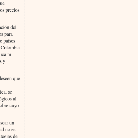
que
los precios
ación del
os para
e países
, Colombia
ica ni
s y
 deseen que
ica, se
ógicos al
sobre cuyo
uscar un
lud no es
ategias de