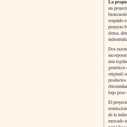
La propu
un proyect
biotecnoló
respaldo e
proyecto b
densa, det
industrial
Dos razone
incorporar
una regula
genéricos 
original) s
productos 
(biosimila
bajo peso 
El proyect
restriccio
de la indu
mercado m
periódicos