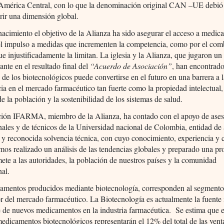
América Central, con lo que la denominación original CAN –UE debió
rir una dimensión global.
acimiento el objetivo de la Alianza ha sido asegurar el acceso a medic
el impulso a medidas que incrementen la competencia, como por el com
ue injustificadamente la limitan. La iglesia y la Alianza, que jugaron un
ante en el resultado final del
“Acuerdo de Asociación”
, han encontrado
 de los biotecnológicos puede convertirse en el futuro en una barrera a 
a en el mercado farmacéutico tan fuerte como la propiedad intelectual,
de la población y la sostenibilidad de los sistemas de salud.
ión IFARMA, miembro de la Alianza, ha contado con el apoyo de ases
nales y de técnicos de la Universidad nacional de Colombia, entidad de
a y reconocida solvencia técnica, con cuyo conocimiento, experiencia y
mos realizado un análisis de las tendencias globales y preparado una pr
ete a las autoridades, la población de nuestros países y la comunidad
nal.
amentos producidos mediante biotecnología, corresponden al segment
r del mercado farmacéutico. La Biotecnología es actualmente la fuente
 de nuevos medicamentos en la industria farmacéutica. Se estima que e
edicamentos biotecnológicos representarán el 12% del total de las vent