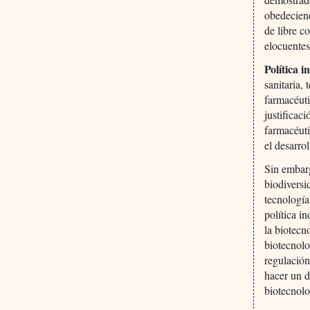
obedeciend
de libre c
elocuentes
Política i
sanitaria,
farmacéuti
justificaci
farmacéuti
el desarrol
Sin embarg
biodiversi
tecnología
política i
la biotecn
biotecnolo
regulación
hacer un d
biotecnolo