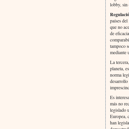
lobby, sin 
Regulació
países de
que no ace
de eficaci
comparabi
tampoco se
mediante u
La tercera
planeta, e
norma legi
desarrollo
imprescind
Es interes
más no re
legislado
Europea, q
han legisl
demostrado