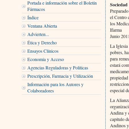
Portada e información sobre el Boletín
Sociedad 
Fármacos
Preparado
el Centro 
Índice
los Medic
Ventana Abierta
Ifarma
Advierten...
Junio 201
Ética y Derecho
La Iglesia
Ensayos Clínicos
pobres, ha
para remed
Economía y Acceso
estará com
Agencias Reguladoras y Políticas
medicament
Prescripción, Farmacia y Utilización
propiedad 
restriccio
Información para los Autores y
especial d
Colaboradores
La Alianz
organizaci
Andina y d
capítulo d
Andinos y