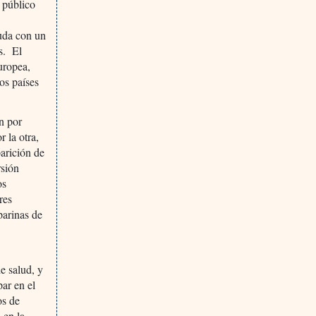
 público
duda con un
s. El
uropea,
tos países
n por
 la otra,
arición de
rsión
os
res
parinas de
e salud, y
par en el
os de
 en la