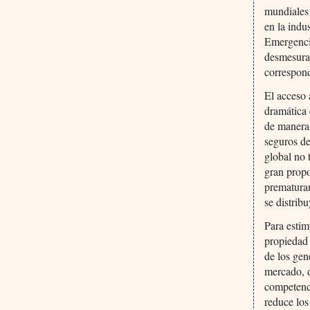
mundiales
en la indu
Emergencia
desmesura
correspon
El acceso 
dramática 
de manera 
seguros de
global no 
gran prop
prematura
se distribu
Para estim
propiedad 
de los ge
mercado, d
competenc
reduce los