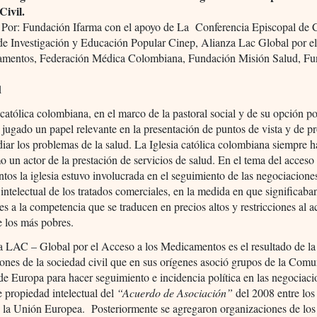
Civil.
 Por: Fundación Ifarma con el apoyo de La Conferencia Episcopal de 
de Investigación y Educación Popular Cinep, Alianza Lac Global por e
amentos, Federación Médica Colombiana, Fundación Misión Salud, Fu
1
 católica colombiana, en el marco de la pastoral social y de su opción po
 jugado un papel relevante en la presentación de puntos de vista y de p
iar los problemas de la salud. La Iglesia católica colombiana siempre h
o un actor de la prestación de servicios de salud. En el tema del acceso 
os la iglesia estuvo involucrada en el seguimiento de las negociacione
intelectual de los tratados comerciales, en la medida en que significaba
nes a la competencia que se traducen en precios altos y restricciones al a
e los más pobres.
a LAC – Global por el Acceso a los Medicamentos es el resultado de la
ones de la sociedad civil que en sus orígenes asoció grupos de la Com
e Europa para hacer seguimiento e incidencia política en las negociaci
e propiedad intelectual del
“Acuerdo de Asociación”
del 2008 entre los
 la Unión Europea. Posteriormente se agregaron organizaciones de los