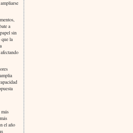
 ampliarse
amentos,
bate a
 papel sin
 que la
la
 afectando
ores
 amplia
 capacidad
opuesta
o más
 más
n el año
as