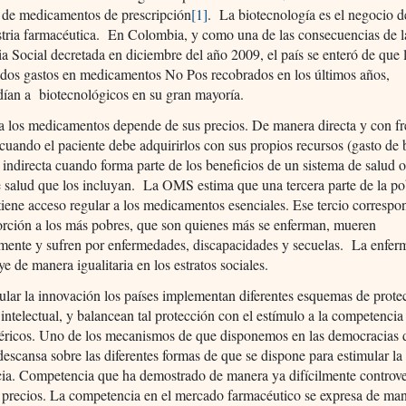
 de medicamentos de prescripción
[1]
. La biotecnología es el negocio d
stria farmacéutica. En Colombia, y como una de las consecuencias de l
 Social decretada en diciembre del año 2009, el país se enteró de que 
dos gastos en medicamentos No Pos recobrados en los últimos años,
dían a biotecnológicos en su gran mayoría.
a los medicamentos depende de sus precios. De manera directa y con f
cuando el paciente debe adquirirlos con sus propios recursos (gasto de b
indirecta cuando forma parte de los beneficios de un sistema de salud 
 salud que los incluyan. La OMS estima que una tercera parte de la po
tiene acceso regular a los medicamentos esenciales. Ese tercio corresp
orción a los más pobres, que son quienes más se enferman, mueren
mente y sufren por enfermedades, discapacidades y secuelas. La enfe
ye de manera igualitaria en los estratos sociales.
ular la innovación los países implementan diferentes esquemas de prote
intelectual, y balancean tal protección con el estímulo a la competencia 
néricos. Uno de los mecanismos de que disponemos en las democracias 
escansa sobre las diferentes formas de que se dispone para estimular la
ia. Competencia que ha demostrado de manera ya difícilmente controver
 precios. La competencia en el mercado farmacéutico se expresa de man