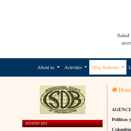
Salud 
acce
About us
Activities
Drug Bulletins
L
Hom
AGENCI
Políticas 
AGOSTO 2011
Colombia: