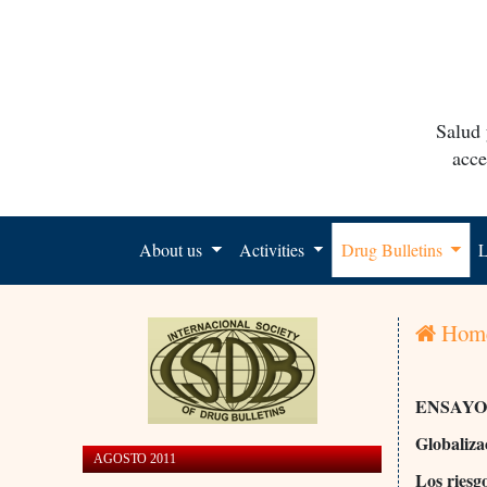
Salud 
acce
About us
Activities
Drug Bulletins
L
Hom
ENSAYO
Globalizac
AGOSTO 2011
Los riesg