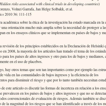
Hidden risks associated with clinical trials in developing countries
)
renzo, Volnei Garrafa, Jan Helge Solbakk, et al.
ics
2010 36: 111-115
ura académica sobre la ética de la investigación ha estado marcada en la
 una orientación mucho más amplia sobre la necesidad de proteger a la
ipan en los ensayos clínicos que se implementan en países de bajos y m
a revisión de los principios establecidos en la Declaración de Helsinki 
bo en 2008, la mayoría de los artículos han tratado el tema de los estánd
o para los países de altos ingresos y otro para los de bajos y medianos,
mente en el uso de placebos.
o, hay otros temas que son tan importantes como por ejemplo las estru
s de vida en las comunidades de bajos ingresos y la eficiencia de los
ntos para disminuir el riesgo y que por lo tanto también necesitan estud
o de este artículo es discutir las formas de incerteza en relación a los en
ue prevalecen en los países de bajos y altos ingresos y que no se detecta
odos convencionales de evaluación de riesgos. Además también se discu
 de la magnitud de los riesgos que se han identificado a través de los 