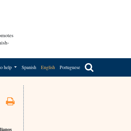
romotes
nish-
o help
Spanish
English
Portuguese
edianos