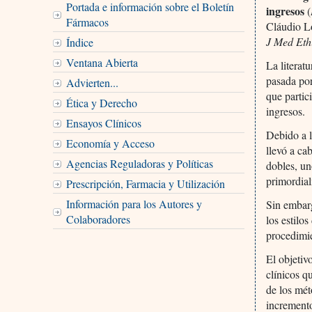
Portada e información sobre el Boletín
ingresos
(
Fármacos
Cláudio Lo
J Med Eth
Índice
Ventana Abierta
La literat
pasada por
Advierten...
que partic
Ética y Derecho
ingresos.
Ensayos Clínicos
Debido a l
Economía y Acceso
llevó a ca
Agencias Reguladoras y Políticas
dobles, un
primordial
Prescripción, Farmacia y Utilización
Información para los Autores y
Sin embarg
Colaboradores
los estilo
procedimie
El objetiv
clínicos q
de los mét
incremento