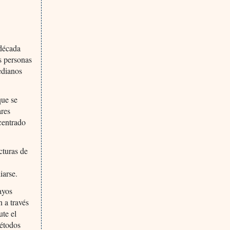
 década
s personas
edianos
que se
ares
 centrado
cturas de
iarse.
sayos
n a través
te el
métodos