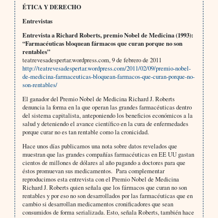
ÉTICA Y DERECHO
Entrevistas
Entrevista a Richard Roberts, premio Nobel de Medicina (1993):
“Farmacéuticas bloquean fármacos que curan porque no son
rentables”
teatrevesadespertar.wordpress.com, 9 de febrero de 2011
http://teatrevesadespertar.wordpress.com/2011/02/09/premio-nobel-
de-medicina-farmaceuticas-bloquean-farmacos-que-curan-porque-no-
son-rentables/
El ganador del Premio Nobel de Medicina Richard J. Roberts
denuncia la forma en la que operan las grandes farmacéuticas dentro
del sistema capitalista, anteponiendo los beneficios económicos a la
salud y deteniendo el avance científico en la cura de enfermedades
porque curar no es tan rentable como la cronicidad.
Hace unos días publicamos una nota sobre datos revelados que
muestran que las grandes compañías farmacéuticas en EE UU gastan
cientos de millones de dólares al año pagando a doctores para que
éstos promuevan sus medicamentos. Para complementar
reproducimos esta entrevista con el Premio Nobel de Medicina
Richard J. Roberts quien señala que los fármacos que curan no son
rentables y por eso no son desarrollados por las farmacéuticas que en
cambio si desarrollan medicamentos cronificadores que sean
consumidos de forma serializada. Esto, señala Roberts, también hace