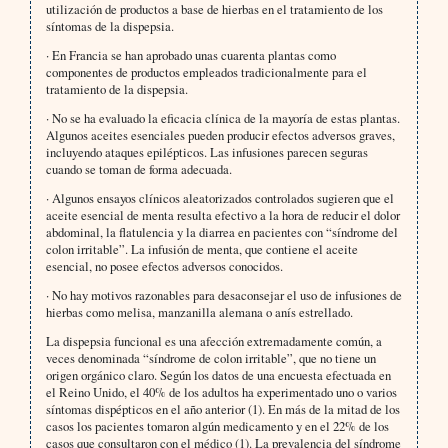
utilización de productos a base de hierbas en el tratamiento de los
síntomas de la dispepsia.
·
En Francia se han aprobado unas cuarenta plantas como
componentes de productos empleados tradicionalmente para el
tratamiento de la dispepsia.
·
No se ha evaluado la eficacia clínica de la mayoría de estas plantas.
Algunos aceites esenciales pueden producir efectos adversos graves,
incluyendo ataques epilépticos. Las infusiones parecen seguras
cuando se toman de forma adecuada.
·
Algunos ensayos clínicos aleatorizados controlados sugieren que el
aceite esencial de menta resulta efectivo a la hora de reducir el dolor
abdominal, la flatulencia y la diarrea en pacientes con “síndrome del
colon irritable”. La infusión de menta, que contiene el aceite
esencial, no posee efectos adversos conocidos.
·
No hay motivos razonables para desaconsejar el uso de infusiones de
hierbas como melisa, manzanilla alemana o anís estrellado.
La dispepsia funcional es una afección extremadamente común, a
veces denominada “síndrome de colon irritable”, que no tiene un
origen orgánico claro. Según los datos de una encuesta efectuada en
el Reino Unido, el 40% de los adultos ha experimentado uno o varios
síntomas dispépticos en el año anterior (1). En más de la mitad de los
casos los pacientes tomaron algún medicamento y en el 22% de los
casos que consultaron con el médico (1). La prevalencia del síndrome