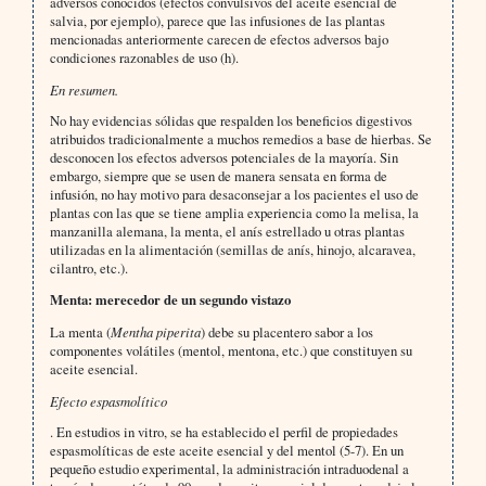
adversos conocidos (efectos convulsivos del aceite esencial de
salvia, por ejemplo), parece que las infusiones de las plantas
mencionadas anteriormente carecen de efectos adversos bajo
condiciones razonables de uso (h).
En resumen.
No hay evidencias sólidas que respalden los beneficios digestivos
atribuidos tradicionalmente a muchos remedios a base de hierbas. Se
desconocen los efectos adversos potenciales de la mayoría. Sin
embargo, siempre que se usen de manera sensata en forma de
infusión, no hay motivo para desaconsejar a los pacientes el uso de
plantas con las que se tiene amplia experiencia como la melisa, la
manzanilla alemana, la menta, el anís estrellado u otras plantas
utilizadas en la alimentación (semillas de anís, hinojo, alcaravea,
cilantro, etc.).
Menta: merecedor de un segundo vistazo
La menta (
Mentha piperita
) debe su placentero sabor a los
componentes volátiles (mentol, mentona, etc.) que constituyen su
aceite esencial.
Efecto espasmolítico
. En estudios in vitro, se ha establecido el perfil de propiedades
espasmolíticas de este aceite esencial y del mentol (5-7). En un
pequeño estudio experimental, la administración intraduodenal a