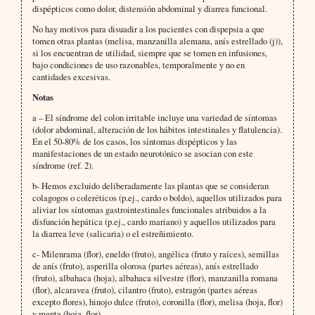
dispépticos como dolor, distensión abdominal y diarrea funcional.
No hay motivos para disuadir a los pacientes con dispepsia a que
tomen otras plantas (melisa, manzanilla alemana, anís estrellado (j)),
si los encuentran de utilidad, siempre que se tomen en infusiones,
bajo condiciones de uso razonables, temporalmente y no en
cantidades excesivas.
Notas
a – El síndrome del colon irritable incluye una variedad de síntomas
(dolor abdominal, alteración de los hábitos intestinales y flatulencia).
En el 50-80% de los casos, los síntomas dispépticos y las
manifestaciones de un estado neurotónico se asocian con este
síndrome (ref. 2).
b- Hemos excluido deliberadamente las plantas que se consideran
colagogos o coleréticos (p.ej., cardo o boldo), aquellos utilizados para
aliviar los síntomas gastrointestinales funcionales atribuidos a la
disfunción hepática (p.ej., cardo mariano) y aquellos utilizados para
la diarrea leve (salicaria) o el estreñimiento.
c- Milenrama (flor), eneldo (fruto), angélica (fruto y raíces), semillas
de anís (fruto), asperilla olorosa (partes aéreas), anís estrellado
(fruto), albahaca (hoja), albahaca silvestre (flor), manzanilla romana
(flor), alcaravea (fruto), cilantro (fruto), estragón (partes aéreas
excepto flores), hinojo dulce (fruto), coronilla (flor), melisa (hoja, flor)
y menta (hoja, flor).