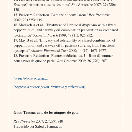
Essence? Attention au sens des mots"
Rev Prescrire
2007; 27 (280):
130.
15. Prescrire Rédaction "Badiane et convulsions"
Rev Prescrire
2002; 22 (225): 119.
16. Madisch A et al. "Treatment of Iunrtional dyspepsia with a fixed
peppermint oil and caraway oil combination preparation as compared
to cisapride"
Arzneim-Forsch
1999; 49 (11): 925-932.
17. May B et al. "Efficacy and tolerability of a fixed combination of
peppermint oil and caraway oil in patients suffering from functional
dyspepsia"
Aliment Pharmacol Ther
2000; 14 (12): 1671-1677.
18. Prescrire Rédaction "Plantes médicinales. J – Bien dénommer
pour savoir de quoi on parle"
Rev Precrire
2006; 26 (270): 207.
(principio de página…)
(regresa a
p
rescripción, farmacia y utilización
)
Gota: Tratamiento de los ataques de gota
Rev Prescrire
2007; 27(289):848
Traducido por Salud y Fármacos