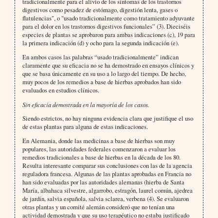
tradicionalmente para el alivio de los síntomas de los trastornos
digestivos como pesadez de estómago, digestión lenta, gases o
flatulencias", o "usado tradicionalmente como tratamiento adyuvante
para el dolor en los trastornos digestivos funcionales” (3). Dieciséis
especies de plantas se aprobaron para ambas indicaciones (c), 19 para
la primera indicación (d) y ocho para la segunda indicación (e).
En ambos casos las palabras “usado tradicionalmente” indican
claramente que su eficacia no se ha demostrado en ensayos clínicos y
que se basa únicamente en su uso a lo largo del tiempo. De hecho,
muy pocos de los remedios a base de hierbas aprobados han sido
evaluados en estudios clínicos.
Sin eficacia demostrada en la mayoría de los casos.
Siendo estrictos, no hay ninguna evidencia clara que justifique el uso
de estas plantas para alguna de estas indicaciones.
En Alemania, donde las medicinas a base de hierbas son muy
populares, las autoridades federales comenzaron a evaluar los
remedios tradicionales a base de hierbas en la década de los 80.
Resulta interesante comparar sus conclusiones con las de la agencia
reguladora francesa. Algunas de las plantas aprobadas en Francia no
han sido evaluadas por las autoridades alemanas (hierba de Santa
María, albahaca silvestre, algarrobo, estragón, laurel común, ajedrea
de jardín, salvia española, salvia sclarea, verbena (4). Se evaluaron
otras plantas y un comité alemán consideró que no tenían una
actividad demostrada y que su uso terapéutico no estaba justificado