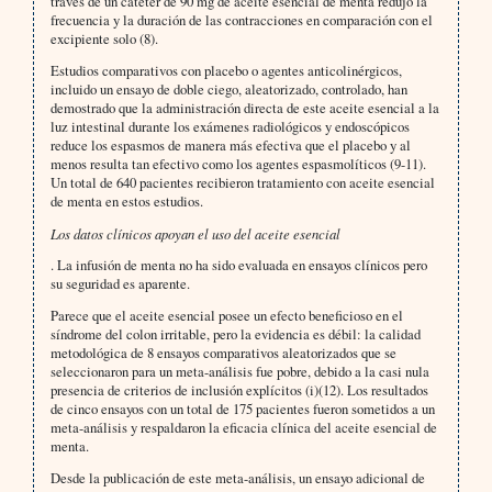
través de un catéter de 90 mg de aceite esencial de menta redujo la
frecuencia y la duración de las contracciones en comparación con el
excipiente solo (8).
Estudios comparativos con placebo o agentes anticolinérgicos,
incluido un ensayo de doble ciego, aleatorizado, controlado, han
demostrado que la administración directa de este aceite esencial a la
luz intestinal durante los exámenes radiológicos y endoscópicos
reduce los espasmos de manera más efectiva que el placebo y al
menos resulta tan efectivo como los agentes espasmolíticos (9-11).
Un total de 640 pacientes recibieron tratamiento con aceite esencial
de menta en estos estudios.
Los datos clínicos apoyan el uso del aceite esencial
. La infusión de menta no ha sido evaluada en ensayos clínicos pero
su seguridad es aparente.
Parece que el aceite esencial posee un efecto beneficioso en el
síndrome del colon irritable, pero la evidencia es débil: la calidad
metodológica de 8 ensayos comparativos aleatorizados que se
seleccionaron para un meta-análisis fue pobre, debido a la casi nula
presencia de criterios de inclusión explícitos (i)(12). Los resultados
de cinco ensayos con un total de 175 pacientes fueron sometidos a un
meta-análisis y respaldaron la eficacia clínica del aceite esencial de
menta.
Desde la publicación de este meta-análisis, un ensayo adicional de