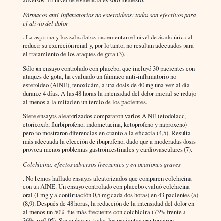
adversos. El nivel de evidencia es sólo modesto.
Fármacos anti-inflamatorios no esteroideos: todos son efectivos para
el alivio del dolor
. La aspirina y los salicilatos incrementan el nivel de ácido úrico al
reducir su excreción renal y, por lo tanto, no resultan adecuados para
el tratamiento de los ataques de gota (3).
Sólo un ensayo controlado con placebo, que incluyó 30 pacientes con
ataques de gota, ha evaluado un fármaco anti-inflamatorio no
esteroideo (AINE), tenoxicám, a una dosis de 40 mg una vez al día
durante 4 días. A las 48 horas la intensidad del dolor inicial se redujo
al menos a la mitad en un tercio de los pacientes.
Siete ensayos aleatorizados compararon varios AINE (etodolaco,
etoricoxib, flurbiprofeno, indometacina, ketoprofeno y naproxeno)
pero no mostraron diferencias en cuanto a la eficacia (4,5). Resulta
más adecuada la elección de ibuprofeno, dado que a moderadas dosis
provoca menos problemas gastrointestinales y cardiovasculares (7).
Colchicina: efectos adversos frecuentes y en ocasiones graves
. No hemos hallado ensayos aleatorizados que comparen colchicina
con un AINE. Un ensayo controlado con placebo evaluó colchicina
oral (1 mg y a continuación 0,5 mg cada dos horas) en 43 pacientes (a)
(8,9). Después de 48 horas, la reducción de la intensidad del dolor en
al menos un 50% fue más frecuente con colchicina (73% frente a
36%, p<0,05). Sin embargo, todos los pacientes que tomaron