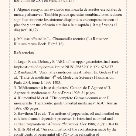
noviembre de 2001 en Francia (ref. 15).
i- Algunos ensayos han evaluado una mezcla de aceites esenciales de
menta y alcaravea. También parece que estas combinaciones reducen
significativamente los síntomas dispépticos en comparación con el
placebo y con una eficacia similar a la cisaprida (10 mg 3 veces al
día) (ref. 16,17).
j- Melissa officinalis L., Chamomilla recutita (L.) Rauschert,
Illicium rerum Hook. F. (ref. 18).
Referencias
1. Logan R and Delancy B "ABC of the upper gas­trointestinal tract.
Implications of dyspepsia for the NHS"
BMJ
2001; 323: 675-677.
2. Rambaud JC "Anomalies motrices intestinales". In: Godeau P et
th
al. "Traité de médicine" 4
ed. Médecine Sciences Flammarion.
Paris 2004, tome I: 1399-1403.
3. "Médicaments à base de plantes" Cahiers de I’ A­gence n° 3.
Agence du medicament. Saint-Denis 1998: 81 pages.
4. Blumenthal M et al. "The complete German com­mission E
monographs. Therapeutic guide to herbal medicines" ABC. Austin
1998: 685 pages.
5. Hawthorn M et al. "The actions of peppermint oil and menthol on
calcium channel dependent process­es in intestinal neuronal and
cardiac preparations"
Aliment Pharmacol Ther
1988; 2 (2): 101-118.
6. Hills JM et al. "An examination of the contribution made by the
constituents of peppermint oil (PO) to the relaxation of