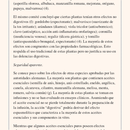
(asperilla olorosa, albahaca, manzanilla romana, mejorana, orégano,
papaya, malvarrosa) (4).
El mismo comité concluyó que ciertas plantas tenían otros efectos no
digestivos (f): gordolobo (expectorante); malvavisco (suavizante de
la tos irritante); arándanos (diarrea); viola tricolor (antiseborreico);
clavo (antiséptico, acción anti-inflamatoria orofaríngea); coronilla
(insuficiencia venosa); regaliz (úlcera gástrica); y tomillo
(antiespasmódico bronquial, expectorante) (4). La mayoría de estos
efectos son congruentes con las propiedades farmacológicas. Esto
respalda el uso tradicional de estas plantas pero no justifica su uso en
las dolencias digestivas.
Seguridad aparente.
Se conoce poco sobre los efectos de otras especies aprobadas por las
autoridades alemanas. La mayoría son plantas que contienen aceites
esenciales (semilla de anís, hinojo, anís estrellado, eneldo, angélica,
canela, alcaravea, cilantro, manzanilla alemana, melisa, menta,
romero, salvia común) (g). La mayoría de estas plantas se toman en
infusiones y no se han evaluado en ensayos clínicos. Asumiendo que
el aceite esencial no se pierde totalmente durante la preparación de
la infusión, la acción “digestiva” podría derivar del efecto
espasmolítico que caracteriza a la mayoría de estos aceites
esenciales y sus componentes in vitro.
Mientras que algunos aceites esenciales puros poseen efectos