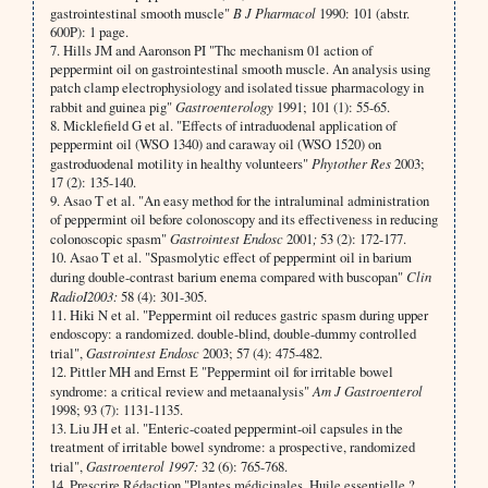
gastrointestinal smooth muscle"
B J Pharmacol
1990: 101 (abstr.
600P): 1 page.
7. Hills JM and Aaronson PI "Thc mechanism 01 action of
peppermint oil on gastrointestinal smooth muscle. An analysis using
patch clamp electrophysi­ology and isolated tissue pharmacology in
rabbit and guinea pig"
Gastroenterology
1991; 101 (1): 55-65.
8. Micklefield G et al. "Effects of intraduodenal appli­cation of
peppermint oil (WSO 1340) and caraway oil (WSO 1520) on
gastroduodenal motility in healthy volunteers"
Phytother Res
2003;
17 (2): 135-140.
9. Asao T et al. "An easy method for the intraluminal administration
of peppermint oil before colonoscopy and its effectiveness in reducing
colonoscopic spasm"
Gastrointest Endosc
2001
;
53 (2): 172-177.
10. Asao T et al. "Spasmolytic effect of peppermint oil in barium
during double-contrast barium enema compared with buscopan"
Clin
RadioI2003:
58 (4): 301-305.
11. Hiki N et al. "Peppermint oil reduces gastric spasm during upper
endoscopy: a randomized. dou­ble-blind, double-dummy controlled
trial",
Gastrointest Endosc
2003; 57 (4): 475-482.
12. Pittler MH and Ernst E "Peppermint oil for irrita­ble bowel
syndrome: a critical review and meta­analysis"
Am J Gastroenterol
1998; 93 (7): 1131-1135.
13. Liu JH et al. "Enteric-coated peppermint-oil cap­sules in the
treatment of irritable bowel syndrome: a prospective, randomized
trial",
Gastroenterol 1997:
32 (6): 765-768.
14. Prescrire Rédaction "Plantes médicinales. Huile essentielle ?