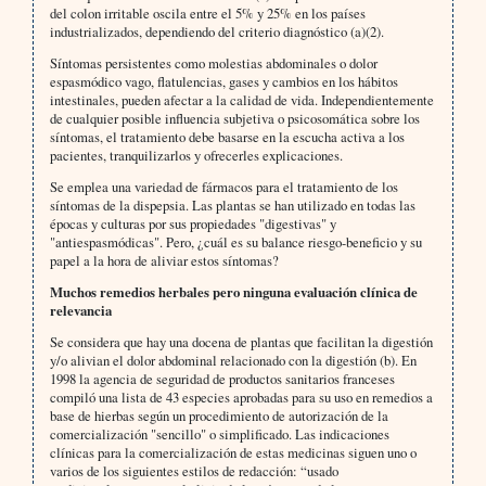
del colon irritable oscila entre el 5% y 25% en los países
industrializados, dependiendo del criterio diagnóstico (a)(2).
Síntomas persistentes como molestias abdominales o dolor
espasmódico vago, flatulencias, gases y cambios en los hábitos
intestinales, pueden afectar a la calidad de vida. Independientemente
de cualquier posible influencia subjetiva o psicosomática sobre los
síntomas, el tratamiento debe basarse en la escucha activa a los
pacientes, tranquilizarlos y ofrecerles explicaciones.
Se emplea una variedad de fármacos para el tratamiento de los
síntomas de la dispepsia. Las plantas se han utilizado en todas las
épocas y culturas por sus propiedades "digestivas" y
"antiespasmódicas". Pero, ¿cuál es su balance riesgo-beneficio y su
papel a la hora de aliviar estos síntomas?
Muchos remedios herbales pero ninguna evaluación clínica de
relevancia
Se considera que hay una docena de plantas que facilitan la digestión
y/o alivian el dolor abdominal relacionado con la digestión (b). En
1998 la agencia de seguridad de productos sanitarios franceses
compiló una lista de 43 especies aprobadas para su uso en remedios a
base de hierbas según un procedimiento de autorización de la
comercialización "sencillo" o simplificado. Las indicaciones
clínicas para la comercialización de estas medicinas siguen uno o
varios de los siguientes estilos de redacción: “usado