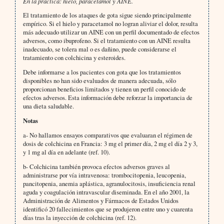
En la práctica: hielo, paracetamol y AINE.
El tratamiento de los ataques de gota sigue siendo principalmente
empírico. Si el hielo y paracetamol no logran aliviar el dolor, resulta
más adecuado utilizar un AINE con un perfil documentado de efectos
adversos, como ibuprofeno. Si el tratamiento con un AINE resulta
inadecuado, se tolera mal o es dañino, puede considerarse el
tratamiento con colchicina y esteroides.
Debe informarse a los pacientes con gota que los tratamientos
disponibles no han sido evaluados de manera adecuada, sólo
proporcionan beneficios limitados y tienen un perfil conocido de
efectos adversos. Esta información debe reforzar la importancia de
una dieta saludable.
Notas
a- No hallamos ensayos comparativos que evaluaran el régimen de
dosis de colchicina en Francia: 3 mg el primer día, 2 mg el día 2 y 3,
y 1 mg al día en adelante (ref. 10).
b- Colchicina también provoca efectos adversos graves al
administrarse por vía intravenosa: trombocitopenia, leucopenia,
pancitopenia, anemia aplástica, agranulocitosis, insuficiencia renal
aguda y coagulación intravascular diseminada. En el año 2001, la
Administración de Alimentos y Fármacos de Estados Unidos
identificó 20 fallecimientos que se produjeron entre uno y cuarenta
días tras la inyección de colchicina (ref. 12).