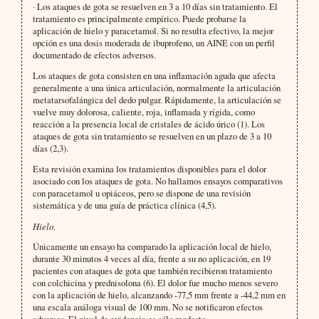
·
Los ataques de gota se resuelven en 3 a 10 días sin tratamiento. El
tratamiento es principalmente empírico. Puede probarse la
aplicación de hielo y paracetamol. Si no resulta efectivo, la mejor
opción es una dosis moderada de ibuprofeno, un AINE con un perfil
documentado de efectos adversos.
Los ataques de gota consisten en una inflamación aguda que afecta
generalmente a una única articulación, normalmente la articulación
metatarsofalángica del dedo pulgar. Rápidamente, la articulación se
vuelve muy dolorosa, caliente, roja, inflamada y rígida, como
reacción a la presencia local de cristales de ácido úrico (1). Los
ataques de gota sin tratamiento se resuelven en un plazo de 3 a 10
días (2,3).
Esta revisión examina los tratamientos disponibles para el dolor
asociado con los ataques de gota. No hallamos ensayos comparativos
con paracetamol u opiáceos, pero se dispone de una revisión
sistemática y de una guía de práctica clínica (4,5).
Hielo.
Únicamente un ensayo ha comparado la aplicación local de hielo,
durante 30 minutos 4 veces al día, frente a su no aplicación, en 19
pacientes con ataques de gota que también recibieron tratamiento
con colchicina y prednisolona (6). El dolor fue mucho menos severo
con la aplicación de hielo, alcanzando -77,5 mm frente a -44,2 mm en
una escala análoga visual de 100 mm. No se notificaron efectos