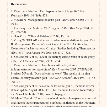
Referencias
1. Prescrire Rédaction "De I’hyperuricémie à la goutte"
Rev
Prescrire
1996; 16 (163): 458.
2. McGill N "Management of acute gout"
Aust Prescr
2004; 27 (1):
10-13.
3. Leclercq P and Malaise MG "La goutte"
Rev Med Liege
2004; 59
(5): 274-280.
4. "Gout". In: "Clinical Evidence" 2006; 15: 1-7.
5. Zhang W "EULAR evidence based recommen­dations for gout. Part
II: Management. Report of a task force of the EULAR Standing
Committee [or International Clinical Studies Including Therapeutics
(ESClSIT)"
Ann Rheum Dis
2006; 65: 1312-1324.
6. Schlesinger N et al. "Local ice therapy during bouts of acute gouty
arthritis".J
Rhcumatol 2002; 29:
331-334.
7. Prescrire Rédaction "Thromboses artérielle, et anti-
inflammuatoires non steroidiens"
Rev Prescrire
2007 :27(287):647.
8. Ahern MJ ct al. "Does colchicine work? The results of the first
controlled study in acute gout"
Aust New Zealand JMed
1987; 17 (3):
301-304.
9. Schlesinger N et al. "Colchicine for acute gout" (Cochrane review)
(latest update August 2006). In: "The Cochrane Library" John Wiley
and Sons, Chichester 2007; issue 2: 14 pages.
10. Man CY et al. "Comparison of oral prednisolone
/
paracetamol and
oral indomethacin
/
paracetamol combination therapy in the treatment
of acute gout­ like arthritis: a double-blind, randomized, controlled