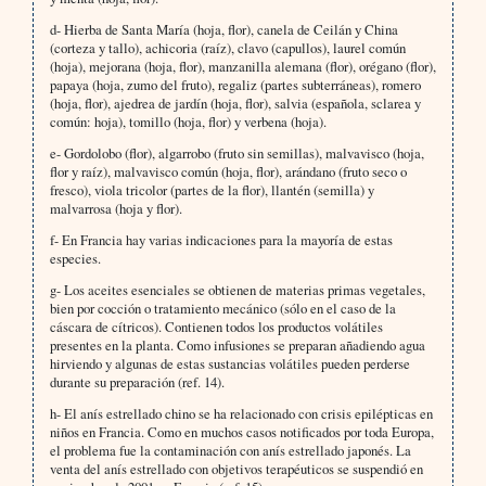
d- Hierba de Santa María (hoja, flor), canela de Ceilán y China
(corteza y tallo), achicoria (raíz), clavo (capullos), laurel común
(hoja), mejorana (hoja, flor), manzanilla alemana (flor), orégano (flor),
papaya (hoja, zumo del fruto), regaliz (partes subterráneas), romero
(hoja, flor), ajedrea de jardín (hoja, flor), salvia (española, sclarea y
común: hoja), tomillo (hoja, flor) y verbena (hoja).
e- Gordolobo (flor), algarrobo (fruto sin semillas), malvavisco (hoja,
flor y raíz), malvavisco común (hoja, flor), arándano (fruto seco o
fresco), viola tricolor (partes de la flor), llantén (semilla) y
malvarrosa (hoja y flor).
f- En Francia hay varias indicaciones para la mayoría de estas
especies.
g- Los aceites esenciales se obtienen de materias primas vegetales,
bien por cocción o tratamiento mecánico (sólo en el caso de la
cáscara de cítricos). Contienen todos los productos volátiles
presentes en la planta. Como infusiones se preparan añadiendo agua
hirviendo y algunas de estas sustancias volátiles pueden perderse
durante su preparación (ref. 14).
h- El anís estrellado chino se ha relacionado con crisis epilépticas en
niños en Francia. Como en muchos casos notificados por toda Europa,
el problema fue la contaminación con anís estrellado japonés. La
venta del anís estrellado con objetivos terapéuticos se suspendió en