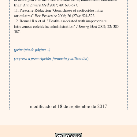
trial"
Ann Emerg Med
2007; 49: 670-677.
11. Prescrire Rédaction "Gonarthrose et corticoides intra-
articulaires"
Rev Preserire
2006; 26 (274): 521-522.
12. Bonnel RA et al. "Deaths associated with inap­propriate
intravenous colchicine administration"
J Emerg Med
2002; 22: 385-
387.
(principio de página…)
(regresa a
p
rescripción, farmacia y utilización
)
modificado el 18 de septiembre de 2017