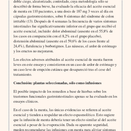
doble ciego, aleatorizado, controlado, cuya metodología sólo se
describió de forma breve, ha evaluado la eficacia del aceite esencial
de menta en 110 pacientes, a una dosis de 187 mg 3 veces al día en
cápsulas gastrorresistentes, sobre 8 síntomas del síndrome de colon
irritable (13). Después de 4 semanas la frecuencia de varios síntomas
intestinales fue significativamente inferior en el grupo que recibió el
aceite esencial, incluido: dolor abdominal (ausente en el 55,8% de
los casos en comparación con el 8,2% en el grupo placebo),
distensión abdominal (ausente en el 59,6% de los casos frente al
24,4%), flatulencia y borborigmos. Las náuseas, el ardor de estómago
y los eructos no mejoraron.
Los efectos adversos atribuidos al aceite esencial de menta fueron
leves en este ensayo y consistieron en un caso de ardor de estómago y
un caso leve de erupción cutánea que desapareció tras el cese del
tratamiento.
Conclusión: plantas seleccionadas, sólo como infusiones
El posible impacto de los remedios a base de hierbas sobre los
trastornos funcionales gastrointestinales apenas se ha evaluado en los
ensayos clínicos.
En el caso de la menta, las únicas evidencias se refieren al aceite
esencial y tienden a respaldar un efecto espasmolítico. Esto sugiere
que la infusión de menta debería tener un efecto similar al del aceite
esencial a pesar de la evaporación. Dada su aparente seguridad,
pueden recomendarse las infusiones con menta para aliviar síntomas