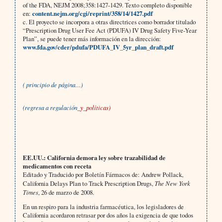
of the FDA, NEJM 2008;358:1427-1429. Texto completo disponible
en:
content.nejm.org/cgi/reprint/358/14/1427.pdf
c. El proyecto se incorpora a otras directrices como borrador titulado
“Prescription Drug User Fee Act (PDUFA) IV Drug Safety Five-Year
Plan”, se puede tener más información en la dirección:
www.fda.gov/cder/pdufa/PDUFA_IV_5yr_plan_draft.pdf
( principio de página…)
(
regresa a regulación
_y_políticas)
EE.UU.: California demora ley sobre trazabilidad de
medicamentos con receta
Editado y Traducido por Boletín Fármacos de: Andrew Pollack,
California Delays Plan to Track Prescription Drugs,
The New York
Times
, 26 de marzo de 2008.
En un respiro para la industria farmacéutica, los legisladores de
California acordaron retrasar por dos años la exigencia de que todos