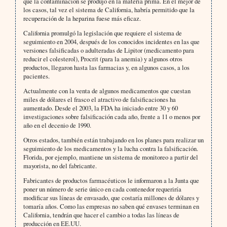
que la contaminación se produjo en la materia prima. En el mejor de
los casos, tal vez el sistema de California, habría permitido que la
recuperación de la heparina fuese más eficaz.
California promulgó la legislación que requiere el sistema de
seguimiento en 2004, después de los conocidos incidentes en las que
versiones falsificadas o adulteradas de Lipitor (medicamento para
reducir el colesterol), Procrit (para la anemia) y algunos otros
productos, llegaron hasta las farmacias y, en algunos casos, a los
pacientes.
Actualmente con la venta de algunos medicamentos que cuestan
miles de dólares el frasco el atractivo de falsificaciones ha
aumentado. Desde el 2003, la FDA ha iniciado entre 30 y 60
investigaciones sobre falsificación cada año, frente a 11 o menos por
año en el decenio de 1990.
Otros estados, también están trabajando en los planes para realizar un
seguimiento de los medicamentos y la lucha contra la falsificación.
Florida, por ejemplo, mantiene un sistema de monitoreo a partir del
mayorista, no del fabricante.
Fabricantes de productos farmacéuticos le informaron a la Junta que
poner un número de serie único en cada contenedor requeriría
modificar sus líneas de envasado, que costaría millones de dólares y
tomaría años. Como las empresas no saben qué envases terminan en
California, tendrán que hacer el cambio a todas las líneas de
producción en EE.UU.