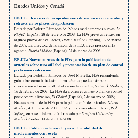
Estados Unidos y Canadá
EE.UU.: Descenso de las aprobaciones de nuevos medicamentos y
retrasos en los plazos de aprobación
Editado por Boletín Fármacos de: Menos medicamentos nuevos,
La
Rioja2
(España), 28 de febrero de 2008; La FDA prevé un retraso en
algunos plazos de evaluación,
Diario Médico
(España), 13 de marzo
de 2008; La directora de fármacos de la FDA niega presión en la
agencia,
Diario Médico
(España), 28 de marzo de 2008.
EE.UU.: Nuevas normas de la FDA para la publicación de
artículos sobre usos off label y presentación de un plan de control
post-comercialización
Editado por Boletín Fármacos de: José M Stella, FDA recomienda
guía sobre como la industria farmacéutica puede distribuir
información sobre usos off-label de medicamentos,
Network Médica
,
16 de febrero de 2008; La FDA da a conocer un nuevo plan de control
post-comercialización,
El Global
(España), 2 de marzo de 2008;
Nuevas normas de la FDA para la publicación de artículos,
Diario
Médico
, 4 de marzo de 2008; FDA y medicamentos off label,
Red
Saf.org
en base a información brindada por
Stanford University
Medical Center
, 14 de abril de 2008.
EE.UU.: California demora ley sobre trazabilidad de
medicamentos con receta