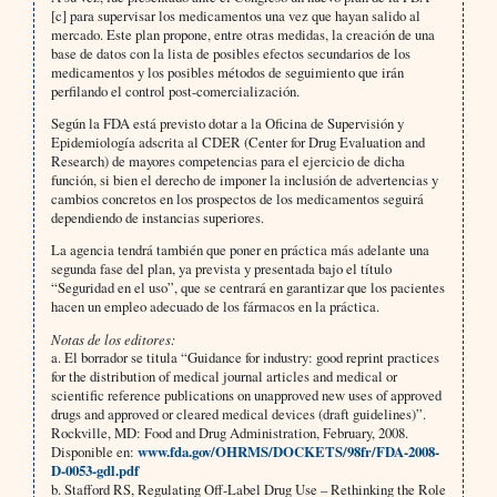
[c] para supervisar los medicamentos una vez que hayan salido al
mercado. Este plan propone, entre otras medidas, la creación de una
base de datos con la lista de posibles efectos secundarios de los
medicamentos y los posibles métodos de seguimiento que irán
perfilando el control post-comercialización.
Según la FDA está previsto dotar a la Oficina de Supervisión y
Epidemiología adscrita al CDER (Center for Drug Evaluation and
Research) de mayores competencias para el ejercicio de dicha
función, si bien el derecho de imponer la inclusión de advertencias y
cambios concretos en los prospectos de los medicamentos seguirá
dependiendo de instancias superiores.
La agencia tendrá también que poner en práctica más adelante una
segunda fase del plan, ya prevista y presentada bajo el título
“Seguridad en el uso”, que se centrará en garantizar que los pacientes
hacen un empleo adecuado de los fármacos en la práctica.
Notas de los editores:
a. El borrador se titula “Guidance for industry: good reprint practices
for the distribution of medical journal articles and medical or
scientific reference publications on unapproved new uses of approved
drugs and approved or cleared medical devices (draft guidelines)”.
Rockville, MD: Food and Drug Administration, February, 2008.
Disponible en:
www.fda.gov/OHRMS/DOCKETS/98fr/FDA-2008-
D-0053-gdl.pdf
b. Stafford RS, Regulating Off-Label Drug Use – Rethinking the Role