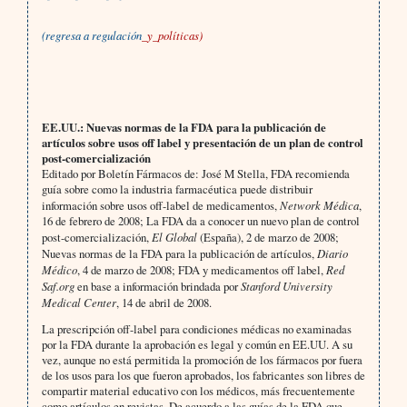
(
regresa a regulación
_y_políticas)
EE.UU.: Nuevas normas de la FDA para la publicación de
artículos sobre usos off label y presentación de un plan de control
post-comercialización
Editado por Boletín Fármacos de: José M Stella, FDA recomienda
guía sobre como la industria farmacéutica puede distribuir
información sobre usos off-label de medicamentos,
Network Médica
,
16 de febrero de 2008; La FDA da a conocer un nuevo plan de control
post-comercialización,
El Global
(España), 2 de marzo de 2008;
Nuevas normas de la FDA para la publicación de artículos,
Diario
Médico
, 4 de marzo de 2008; FDA y medicamentos off label,
Red
Saf.org
en base a información brindada por
Stanford University
Medical Center
, 14 de abril de 2008.
La prescripción off-label para condiciones médicas no examinadas
por la FDA durante la aprobación es legal y común en EE.UU. A su
vez, aunque no está permitida la promoción de los fármacos por fuera
de los usos para los que fueron aprobados, los fabricantes son libres de
compartir material educativo con los médicos, más frecuentemente
como artículos en revistas. De acuerdo a las guías de la FDA que