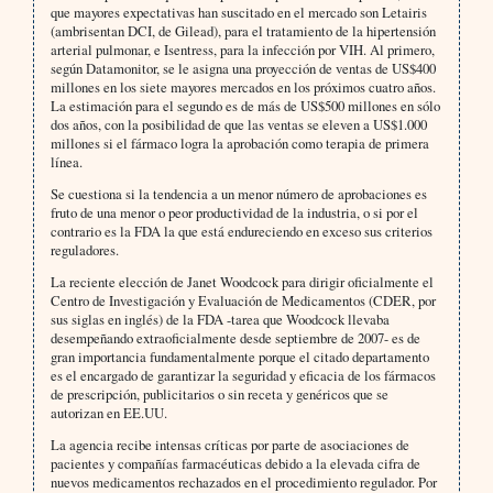
que mayores expectativas han suscitado en el mercado son Letairis
(ambrisentan DCI, de Gilead), para el tratamiento de la hipertensión
arterial pulmonar, e Isentress, para la infección por VIH. Al primero,
según Datamonitor, se le asigna una proyección de ventas de US$400
millones en los siete mayores mercados en los próximos cuatro años.
La estimación para el segundo es de más de US$500 millones en sólo
dos años, con la posibilidad de que las ventas se eleven a US$1.000
millones si el fármaco logra la aprobación como terapia de primera
línea.
Se cuestiona si la tendencia a un menor número de aprobaciones es
fruto de una menor o peor productividad de la industria, o si por el
contrario es la FDA la que está endureciendo en exceso sus criterios
reguladores.
La reciente elección de Janet Woodcock para dirigir oficialmente el
Centro de Investigación y Evaluación de Medicamentos (CDER, por
sus siglas en inglés) de la FDA -tarea que Woodcock llevaba
desempeñando extraoficialmente desde septiembre de 2007- es de
gran importancia fundamentalmente porque el citado departamento
es el encargado de garantizar la seguridad y eficacia de los fármacos
de prescripción, publicitarios o sin receta y genéricos que se
autorizan en EE.UU.
La agencia recibe intensas críticas por parte de asociaciones de
pacientes y compañías farmacéuticas debido a la elevada cifra de
nuevos medicamentos rechazados en el procedimiento regulador. Por