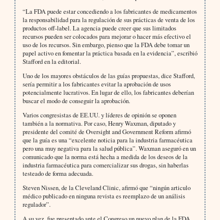
“La FDA puede estar concediendo a los fabricantes de medicamentos
la responsabilidad para la regulación de sus prácticas de venta de los
productos off-label. La agencia puede creer que sus limitados
recursos pueden ser colocados para mejorar o hacer más efectivo el
uso de los recursos. Sin embargo, pienso que la FDA debe tomar un
papel activo en fomentar la práctica basada en la evidencia”, escribió
Stafford en la editorial.
Uno de los mayores obstáculos de las guías propuestas, dice Stafford,
sería permitir a los fabricantes evitar la aprobación de usos
potencialmente lucrativos. En lugar de ello, los fabricantes deberían
buscar el modo de conseguir la aprobación.
Varios congresistas de EE.UU. y líderes de opinión se oponen
también a la normativa. Por caso, Henry Waxman, diputado y
presidente del comité de Oversight and Government Reform afirmó
que la guía es una “excelente noticia para la industria farmacéutica
pero una muy negativa para la salud pública”. Waxman aseguró en un
comunicado que la norma está hecha a medida de los deseos de la
industria farmacéutica para comercializar sus drogas, sin haberlas
testeado de forma adecuada.
Steven Nissen, de la Cleveland Clinic, afirmó que “ningún articulo
médico publicado en ninguna revista es reemplazo de un análisis
regulador”.
A su vez, fue presentado ante el Congreso un nuevo plan de la FDA