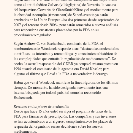
como el antidiabético Galvus (vildagliptina) de Novartis, la vacuna
del herpesvirus Cervarix de GlaxoSmithKline y el medicamento para
la obesidad Acomplia (rimonabant) de Sanofi-aventis ya están
aprobados en la Unión Europea -los dos primeros desde septiembre de
2007 y el tercero desde 2006-, pero están sometidos a nuevos análisis
para responder a cuestiones planteadas por la FDA en su
procedimiento regulador.
Según Andrew C. von Eschenbach, comisario de la FDA, el
nombramiento de Woodcock responde a sus “destacadas credenciales
científicas -es internista y reumatóloga- y conocimiento histórico de
las complejidades que entraña la regulación de medicamentos”. De
hecho, la actual responsable del CDER ya ocupó el mismo puesto en
1994 cuando el comisario de la agencia era David Kessler, para
algunos el último que llevó a la FDA a un verdadero liderazgo.
Habrá que ver si Woodcock mantiene la línea rigurosa de los últimos
tiempos. De momento, ha sido designada nuevamente tras una
intensa búsqueda por todo el país, tal como ha reconocido
Eschenbach.
Retrasos en los plazos de evaluación
Desde que hace 15 años entró en vigor el programa de tasas de la
FDA para fármacos de prescripción. Las compañías y sus inversores
se han acostumbrado a un riguroso cumplimiento de los plazos de
respuesta del organismo en sus decisiones sobre los nuevos
medicamentos.