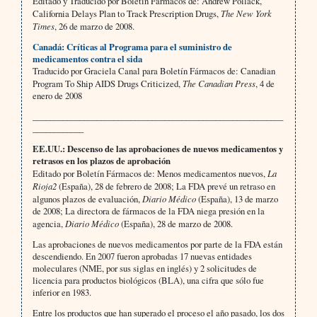
Editado y Traducido por Boletín Fármacos de: Andrew Pollack,
California Delays Plan to Track Prescription Drugs,
The New York
Times
, 26 de marzo de 2008.
Canadá: Críticas al Programa para el suministro de
medicamentos contra el sida
Traducido por Graciela Canal para Boletín Fármacos de: Canadian
Program To Ship AIDS Drugs Criticized,
The Canadian Press
, 4 de
enero de 2008
___________________________________________________________
____________
EE.UU.: Descenso de las aprobaciones de nuevos medicamentos y
retrasos en los plazos de aprobación
Editado por Boletín Fármacos de: Menos medicamentos nuevos,
La
Rioja2
(España), 28 de febrero de 2008; La FDA prevé un retraso en
algunos plazos de evaluación,
Diario Médico
(España), 13 de marzo
de 2008; La directora de fármacos de la FDA niega presión en la
agencia,
Diario Médico
(España), 28 de marzo de 2008.
Las aprobaciones de nuevos medicamentos por parte de la FDA están
descendiendo. En 2007 fueron aprobadas 17 nuevas entidades
moleculares (NME, por sus siglas en inglés) y 2 solicitudes de
licencia para productos biológicos (BLA), una cifra que sólo fue
inferior en 1983.
Entre los productos que han superado el proceso el año pasado, los dos