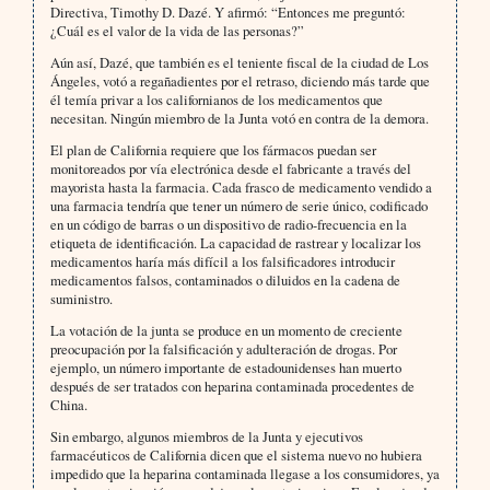
Directiva, Timothy D. Dazé. Y afirmó: “Entonces me preguntó:
¿Cuál es el valor de la vida de las personas?”
Aún así, Dazé, que también es el teniente fiscal de la ciudad de Los
Ángeles, votó a regañadientes por el retraso, diciendo más tarde que
él temía privar a los californianos de los medicamentos que
necesitan. Ningún miembro de la Junta votó en contra de la demora.
El plan de California requiere que los fármacos puedan ser
monitoreados por vía electrónica desde el fabricante a través del
mayorista hasta la farmacia. Cada frasco de medicamento vendido a
una farmacia tendría que tener un número de serie único, codificado
en un código de barras o un dispositivo de radio-frecuencia en la
etiqueta de identificación. La capacidad de rastrear y localizar los
medicamentos haría más difícil a los falsificadores introducir
medicamentos falsos, contaminados o diluidos en la cadena de
suministro.
La votación de la junta se produce en un momento de creciente
preocupación por la falsificación y adulteración de drogas. Por
ejemplo, un número importante de estadounidenses han muerto
después de ser tratados con heparina contaminada procedentes de
China.
Sin embargo, algunos miembros de la Junta y ejecutivos
farmacéuticos de California dicen que el sistema nuevo no hubiera
impedido que la heparina contaminada llegase a los consumidores, ya