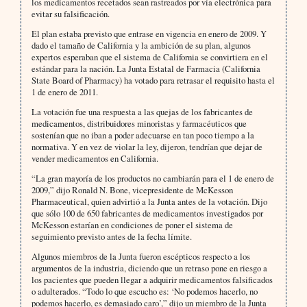
los medicamentos recetados sean rastreados por vía electrónica para
evitar su falsificación.
El plan estaba previsto que entrase en vigencia en enero de 2009. Y
dado el tamaño de California y la ambición de su plan, algunos
expertos esperaban que el sistema de California se convirtiera en el
estándar para la nación. La Junta Estatal de Farmacia (California
State Board of Pharmacy) ha votado para retrasar el requisito hasta el
1 de enero de 2011.
La votación fue una respuesta a las quejas de los fabricantes de
medicamentos, distribuidores minoristas y farmacéuticos que
sostenían que no iban a poder adecuarse en tan poco tiempo a la
normativa. Y en vez de violar la ley, dijeron, tendrían que dejar de
vender medicamentos en California.
“La gran mayoría de los productos no cambiarán para el 1 de enero de
2009,” dijo Ronald N. Bone, vicepresidente de McKesson
Pharmaceutical, quien advirtió a la Junta antes de la votación. Dijo
que sólo 100 de 650 fabricantes de medicamentos investigados por
McKesson estarían en condiciones de poner el sistema de
seguimiento previsto antes de la fecha límite.
Algunos miembros de la Junta fueron escépticos respecto a los
argumentos de la industria, diciendo que un retraso pone en riesgo a
los pacientes que pueden llegar a adquirir medicamentos falsificados
o adulterados. “Todo lo que escucho es: ‘No podemos hacerlo, no
podemos hacerlo, es demasiado caro’,” dijo un miembro de la Junta