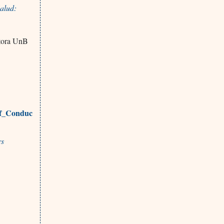
Salud:
itora UnB
of_Conduc
rs