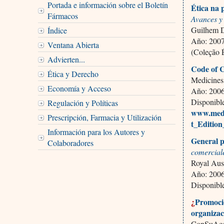
Portada e información sobre el Boletín
Ética na 
Fármacos
Avances y
Guilhem D
Índice
Año: 2007,
Ventana Abierta
(Coleção 
Advierten...
Code of C
Ética y Derecho
Medicines
Economía y Acceso
Año: 2006,
Disponibl
Regulación y Políticas
www.medi
Prescripción, Farmacia y Utilización
t_Edition
Información para los Autores y
General p
Colaboradores
comercial
Royal Aust
Año: 2006,
Disponibl
¿
Promoció
organiza
ConSuAcci