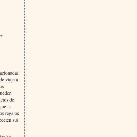
rs
lacionadas
de viaje a
cos
pueden
uctos de
que la
os regalos
eceten sus
ica ha