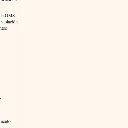
de la OMS
 violación
ntos
y
miento