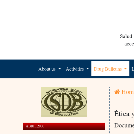
Salud 
acce
About us
Activities
Drug Bulletins
L
Hom
Ética 
Documen
ABRIL 2008