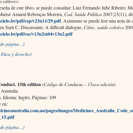
s editores:
eseña de este libro, se puede consultar: Luiz Fernando Jubé Ribeiro; M
Marise Amaral Rebouças Moreira,
Cad. Saúde Pública
2007;23(11), di
ielo.br/pdf/csp/v23n11/29.pdf
. Asimismo se puede leer una nota de 
n Sarti C, Discussants: A difficult dialogue,
Ciênc. saúde coletiva
2008
cielo.br/pdf/csc/v13n2/a04v13n2.pdf
o de página…)
a
tica y derecho)
É
onduct. 15th edition
(
Código de Conducta – 15ava edición
)
 Australia
 Idioma: Inglés, Páginas: 109
e en:
cinesaustralia.com.au/pages/images/Medicines_Australia_Code_
_15.pdf
o de página…)