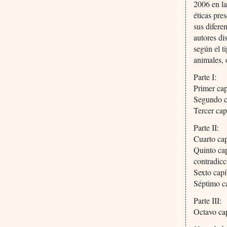
2006 en la
éticas pre
sus diferen
autores di
según el t
animales, 
Parte I:
Primer cap
Segundo ca
Tercer cap
Parte II:
Cuarto cap
Quinto cap
contradic
Sexto capí
Séptimo ca
Parte III:
Octavo ca