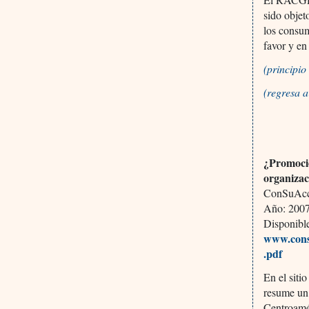
sido objet
los consum
favor y en
(principi
(regresa 
¿
Promoció
organiza
ConSuAcci
Año: 2007,
Disponibl
www.cons
.pdf
En el siti
resume un
Centroamé