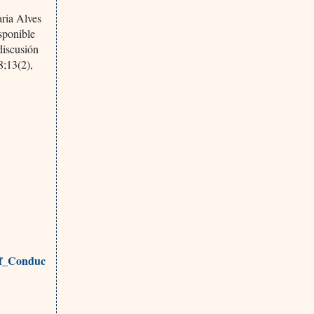
aria Alves
sponible
discusión
;13(2),
of_Conduc