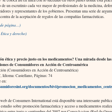
o de un escrutinio cada vez mayor de profesionales de la medicina, defe
idores y representantes de los gobiernos. Presentan una serie de argum
 contra de la aceptación de regalos de las compañías farmacéuticas.
o de página…)
a
tica y derecho)
É
n ética y precio justo en los medicamentos? Una mirada desde las
ciones de Consumidores en Acción de Centroamérica
ón (Consumidores en Acción de Centroamérica)
 Idioma: Castellano, Páginas: 74
e en:
umidoresint.org/documentos/bivi/promocion_medicamentos_cent
o web de Consumers International está disponible una interesante public
 estudio sobre promoción farmacéutica y acceso a medicamentos realiz
rica entre junio y septiembre del 2007 por ConsuAccion (Red de Orga