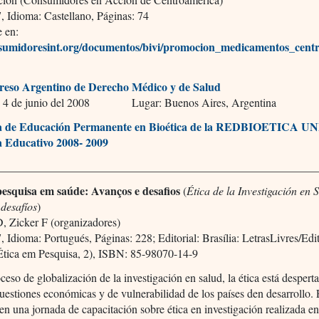
 Idioma: Castellano, Páginas: 74
e en:
umidoresint.org/documentos/bivi/promocion_medicamentos_cent
reso Argentino de Derecho Médico y de Salud
 y 4 de junio del 2008 Lugar: Buenos Aires, Argentina
 de Educación Permanente en Bioética de la REDBIOETICA U
 Educativo 2008- 2009
________________________________________________________
pesquisa em saúde: Avanços e desafios
(
Ética de la Investigación en 
 desafíos
)
, Zicker F (organizadores)
 Idioma: Portugués, Páginas: 228; Editorial: Brasília: LetrasLivres/Ed
Ética em Pesquisa, 2), ISBN: 85-98070-14-9
ceso de globalización de la investigación en salud, la ética está despert
uestiones económicas y de vulnerabilidad de los países den desarrollo. 
 en una jornada de capacitación sobre ética en investigación realizada 