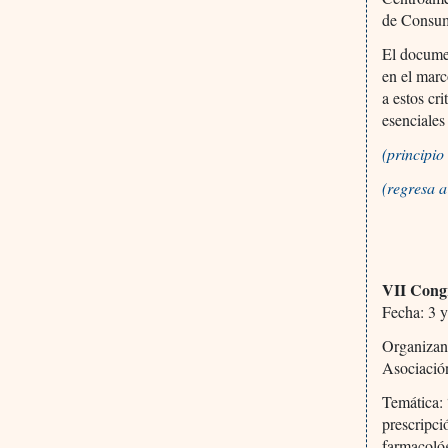
de Consum
El documen
en el marc
a estos cr
esenciale
(principi
(regresa 
VII Cong
Fecha: 3
Organizan
Asociaci
Temática: 
prescripci
farmacológ