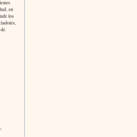
tiones
alud, en
onde los
ciadotes,
 de
.