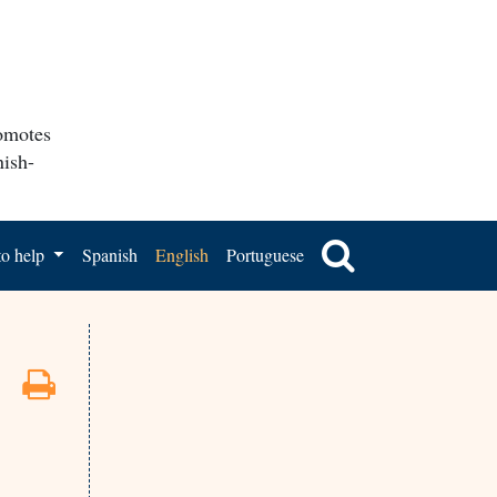
romotes
nish-
o help
Spanish
English
Portuguese