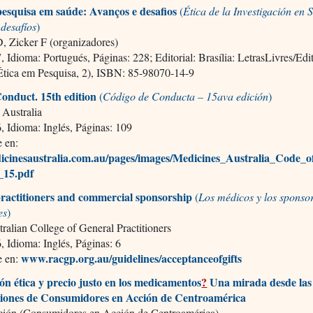
pesquisa em saúde: Avanços e desafios
(
Ética de la Investigación en 
 desafíos
)
, Zicker F (organizadores)
 Idioma: Portugués, Páginas: 228; Editorial: Brasília: LetrasLivres/Ed
Ética em Pesquisa, 2), ISBN: 85-98070-14-9
onduct. 15th edition
(
Código de Conducta – 15ava edición
)
 Australia
 Idioma: Inglés, Páginas: 109
e en:
cinesaustralia.com.au/pages/images/Medicines_Australia_Code_
_15.pdf
ractitioners and commercial sponsorship
(
Los médicos y los sponso
es
)
ralian College of General Practitioners
 Idioma: Inglés, Páginas: 6
www.racgp.org.au/guidelines/acceptanceofgifts
e en:
n ética y precio justo en los medicamentos
?
Una mirada desde las
ciones de Consumidores en Acción de Centroamérica
ón (Consumidores en Acción de Centroamérica)