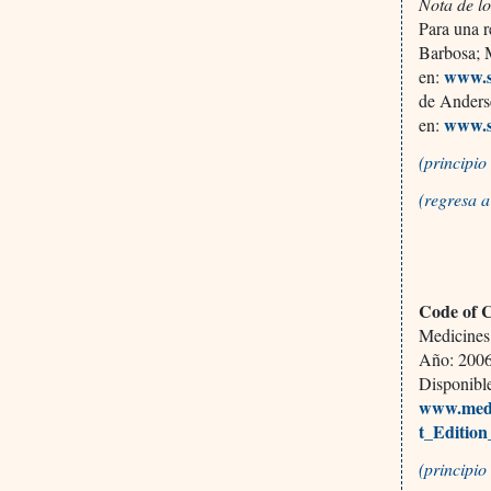
Nota de lo
Para una r
Barbosa; 
www.sc
en:
de Anderse
www.s
en:
(principi
(regresa 
Code of C
Medicines
Año: 2006,
Disponibl
www.medi
t_Edition
(principi