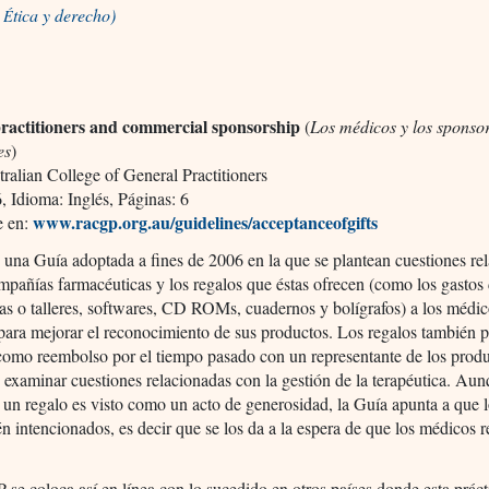
a
tica y derecho)
É
ractitioners and commercial sponsorship
(
Los médicos y los sponso
es
)
ralian College of General Practitioners
 Idioma: Inglés, Páginas: 6
www.racgp.org.au/guidelines/acceptanceofgifts
e en:
e una Guía adoptada a fines de 2006 en la que se plantean cuestiones re
mpañías farmacéuticas y los regalos que éstas ofrecen (como los gastos 
as o talleres, softwares, CD ROMs, cuadernos y bolígrafos) a los médi
para mejorar el reconocimiento de sus productos. Los regalos también 
como reembolso por el tiempo pasado con un representante de los prod
examinar cuestiones relacionadas con la gestión de la terapéutica. Aun
 un regalo es visto como un acto de generosidad, la Guía apunta a que l
n intencionados, es decir que se los da a la espera de que los médicos r
.
e coloca así en línea con lo sucedido en otros países donde esta práct