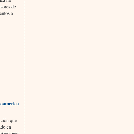
nsores de
entos a
roamerica
ación que
ado en
nizaciones