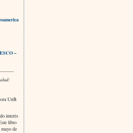
roamerica
NESCO –
______
Salud:
itora UnB
ado interés
Este libro
en mayo de