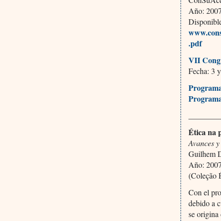
Año: 2007,
Disponibl
www.cons
.pdf
VII Cong
Fecha: 3
Programa
Programa
________
Ética na 
Avances y
Guilhem D
Año: 2007,
(Coleção 
Con el pro
debido a c
se origina