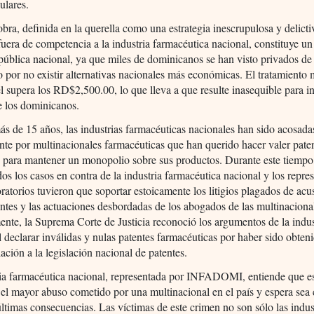
ulares.
bra, definida en la querella como una estrategia inescrupulosa y delicti
uera de competencia a la industria farmacéutica nacional, constituye un
 pública nacional, ya que miles de dominicanos se han visto privados de
o por no existir alternativas nacionales más económicas. El tratamiento
l supera los RD$2,500.00, lo que lleva a que resulte inasequible para 
e los dominicanos.
s de 15 años, las industrias farmacéuticas nacionales han sido acosada
nte por multinacionales farmacéuticas que han querido hacer valer pate
s para mantener un monopolio sobre sus productos. Durante este tiempo,
dos los casos en contra de la industria farmacéutica nacional y los repre
oratorios tuvieron que soportar estoicamente los litigios plagados de ac
tes y las actuaciones desbordadas de los abogados de las multinaciona
nte, la Suprema Corte de Justicia reconoció los argumentos de la indus
l declarar inválidas y nulas patentes farmacéuticas por haber sido obten
lación a la legislación nacional de patentes.
ria farmacéutica nacional, representada por INFADOMI, entiende que e
 el mayor abuso cometido por una multinacional en el país y espera sea
últimas consecuencias. Las víctimas de este crimen no son sólo las indus