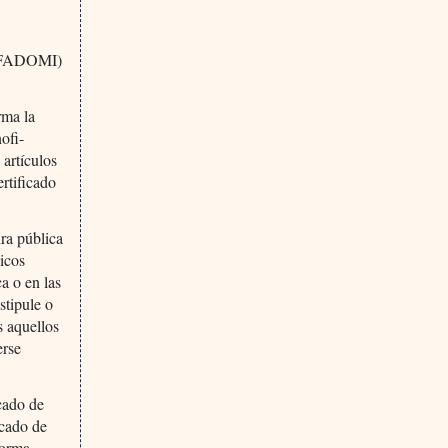
(INFADOMI)
rma la
ofi-
 artículos
ertificado
ura pública
licos
a o en las
stipule o
s aquellos
erse
icado de
icado de
forma