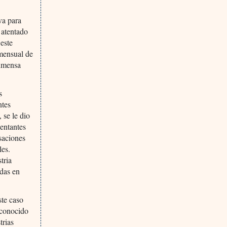
va para
 atentado
 este
 mensual de
inmensa
s
ntes
 se le dio
sentantes
usaciones
les.
tria
idas en
ste caso
 conocido
trias