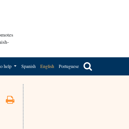
romotes
nish-
o help
Spanish
English
Portuguese