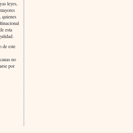
yas leyes,
 mayores
, quienes
ltinacional
de esta
galidad.
o de este
icanas no
arse por