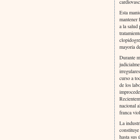
cardiovasc
Esta manio
mantener f
a la salud
tratamient
clopidogre
mayoría d
Durante má
judicialme
irregulare
curso a to
de los lab
improceden
Recienteme
nacional a
franca vio
La indust
constituye
hasta sus 