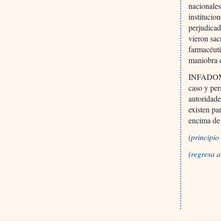
nacionales
institucio
perjudicad
vieron sac
farmacéut
maniobra d
INFADOMI n
caso y per
autoridade
existen pa
encima de 
(principi
(regresa 