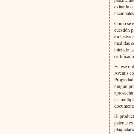
evitar la 
nacionales
Como se ex
cuestión p
exclusiva 
medidas c
iniciado l
certificado
En ese ord
Aventis c
Propiedad
ningún pro
aprovecha 
las múltip
documento
El product
patente es
plaquetari