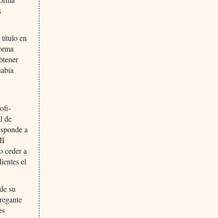
s
 título en
forma
btener
había
l
ofi-
l de
esponde a
MI
o ceder a
ientes el
 de su
gregante
es