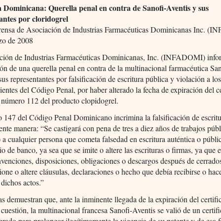
 Dominicana: Querella penal en contra de Sanofi-Aventis y sus
antes por cloridogrel
rensa de Asociación de Industrias Farmacéuticas Dominicanas Inc. 
zo de 2008
ción de Industrias Farmacéuticas Dominicanas, Inc. (INFADOMI) info
ión de una querella penal en contra de la multinacional farmacéutica San
sus representantes por falsificación de escritura pública y violación a los
ientes del Código Penal, por haber alterado la fecha de expiración del c
 número 112 del producto clopidogrel.
o 147 del Código Penal Dominicano incrimina la falsificación de escrit
iente manera: “Se castigará con pena de tres a diez años de trabajos púb
) a cualquier persona que cometa falsedad en escritura auténtica o públic
o de banco, ya sea que se imite o altere las escrituras o firmas, ya que e
nvenciones, disposiciones, obligaciones o descargos después de cerrado
ione o altere cláusulas, declaraciones o hecho que debía recibirse o hac
 dichos actos.”
s demuestran que, ante la inminente llegada de la expiración del certif
 cuestión, la multinacional francesa Sanofi-Aventis se valió de un certif
terado para prolongar ilegítimamente la vigencia de su patente y de esa 