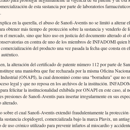
comercialización de esta sustancia por parte de laboratorios farmacéutico
.
plica en la querella, el abuso de Sanofi-Aventis no se limitó a alterar el
ara obtener más tiempo de protección sobre la sustancia y venderlo de 
en el mercado, sino que hizo uso en justicia del documento alterado al o
onservatorias en contra de uno de los miembros de INFADOMI quien 
a comercialización del producto una vez pasada la fecha que consta en e
 auténtico.
en, la alteración del certificado de patente número 112 por parte de San
onstituye una maniobra que fue rechazada por la misma Oficina Naciona
 Industrial (ONAPI), la cual denominó como una “borradura” que no r
ceso legal y que no reposa en los archivos de la institución. INFADO
para felicitar la institucionalidad exhibida por ONAPI en este caso, al n
les presiones de Sanofi-Aventis para insertar irregularmente en sus exped
 alterado.
o sobre el cual Sanofi-Aventis extendió fraudulentamente la protección
 la sustancia clopidogrel, comercializada bajo la marca Plavix, un antia
o de uso crónico utilizado para prevenir infartos al miocardio y accident