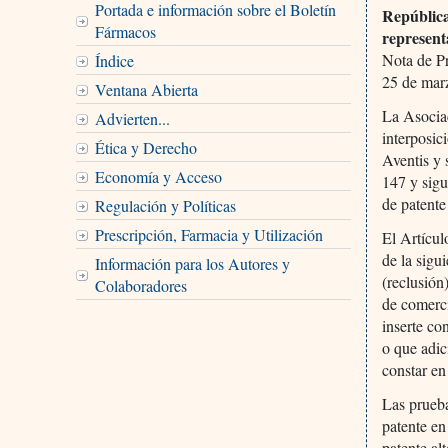
Portada e información sobre el Boletín
República
Fármacos
represent
Nota de P
Índice
25 de mar
Ventana Abierta
La Asocia
Advierten...
interposic
Ética y Derecho
Aventis y 
Economía y Acceso
147 y sigu
de patente
Regulación y Políticas
Prescripción, Farmacia y Utilización
El Artícul
de la sigu
Información para los Autores y
(reclusión
Colaboradores
de comerci
inserte co
o que adic
constar en
Las prueba
patente en
patente al