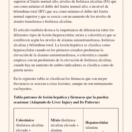
superior al límite normal alto, niveles de fosfatasa alcalina (FA) que
son como mínimo el doble del límite normal alto, o un nivel de
bilirrubina total (BT) que sea como mínimo el doble del límite
normal superior y que se asocie con un aumento de los niveles de
alanito transferasa o fosfatasa alcalina.
El artículo también destaca la importancia de diferenciar entre los
diferentes tipos de lesión (hepatocelular, mixta y colestática) que se
establecen según los niveles de alanina aminotransferasa, fosfatasa
alcalina y bilirrubina total. La lesión hepática se clasifica como
hepatocelular cuando en los primeros estadios predomina la
elevación de la alanino aminotransferasa, o colestática cuando
empieza con un predominio de la elevación de fosfatasa alcalina;
cuando hay un aumento de ambos indicadores se clasifica como de
patrón mixto.
En la siguiente tabla se clasifican los fármacos que con mayor
frecuencia se asocian a estas lesiones, aunque no son mutuamente
excluyentes.
Tabla patrones de lesión hepática y fármacos que la pueden
ocasionar (Adaptado de Liver Injury and Its Patterns)
Colestásico
Mixto
(fosfatasa
Hepatocelular
(fosfatasa alcalina
alcalina elevada +
(alanina
elevada +
alanina