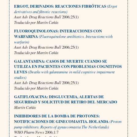
ERGOT, DERIVADOS: REACCIONES FIBRÓTICAS
(Ergot
derivatives and fibrotic reactions)
Aust Adv Drug Reactions Bull
2006;25(1)
Traducido por Martín Cañás
FLUOROQUINOLONAS: INTERACCIONES CON
WARFARINA
(Fluoroquinolone antibiotics. Interactions with
warfarin)
Aust Adv Drug Reactions Bull
2006;25(1)
Traducido por Martín Cañás
GALANTAMINA: CASOS DE MUERTE CUANDO SE
UTILIZA EN PACIENTES CON PROBLEMAS COGNITIVOS
LEVES
(Deaths with galantamine in mild cognitive impairment
studies)
Aust Adv Drug Reactions Bull
2006;25(1)
Traducido por Martín Cañás
GATIFLOXACINA: DISGLUCEMIA, ALERTAS DE
SEGURIDAD Y SOLICITUD DE RETIRO DEL MERCADO
Martín Cañás
INHIBIDORES DE LA BOMBA DE PROTONES:
NOTIFICACIONES DE GINECOMASTIA. HOLANDA
(Proton
pump inhibitors. Reports of gynaecomastia The Netherlands)
WHO Pharm News
2006;1:7