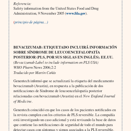
Referencia:
Safety information from the United States Food and Drug
Administration, 9 November 2005 (
www.fda.gov
).
(
principio de página…)
BEVACIZUMAB: ETIQUETADO INCLUIRÁ INFORMACIÓN
SOBRE SÍNDROME DE LEUCOENCEFALOPATÍA
POSTERIOR (PLS, POR SUS SIGLAS EN INGLÉS). EE.UU.
(Bevacizumab Label to include information on PLS USA)
WHO Pharm
News 2006;2:2
Traducido por Martín Cañás
Genentech informó que se actualizará la etiqueta del medicamento
bevacizumab (Avastin), en respuesta a la publicación de dos
notificaciones de Síndrome de leucoencefalopatía posterior
relacionadas con bevacizumab (Avastin) en el
New England Journal
of Medicine
.
Genentech coincidió en que los casos de los pacientes notificados en
la revista cumplen con los criterios de PLS reversible. La compañía
está investigando un caso adicional y está revisando la base de datos
que contiene las notificaciones de seguridad de todo el mundo para
detectar casos con síntomas y signos asociados a la PLS reversible.