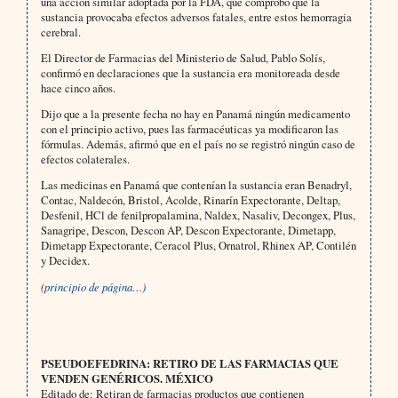
una acción similar adoptada por la FDA, que comprobó que la
sustancia provocaba efectos adversos fatales, entre estos hemorragia
cerebral.
El Director de Farmacias del Ministerio de Salud, Pablo Solís,
confirmó en declaraciones que la sustancia era monitoreada desde
hace cinco años.
Dijo que a la presente fecha no hay en Panamá ningún medicamento
con el principio activo, pues las farmacéuticas ya modificaron las
fórmulas. Además, afirmó que en el país no se registró ningún caso de
efectos colaterales.
Las medicinas en Panamá que contenían la sustancia eran Benadryl,
Contac, Naldecón, Bristol, Acolde, Rinarín Expectorante, Deltap,
Desfenil, HCl de fenilpropalamina, Naldex, Nasaliv, Decongex, Plus,
Sanagripe, Descon, Descon AP, Descon Expectorante, Dimetapp,
Dimetapp Expectorante, Ceracol Plus, Ornatrol, Rhinex AP, Contilén
y Decidex.
(
principio de página…)
PSEUDOEFEDRINA: RETIRO DE LAS FARMACIAS QUE
VENDEN GENÉRICOS. MÉXICO
Editado de: Retiran de farmacias productos que contienen