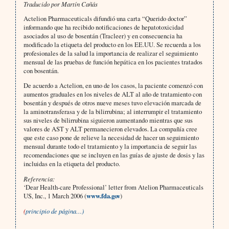
Traducido por Martín Cañás
Actelion Pharmaceuticals difundió una carta “Querido doctor”
informando que ha recibido notificaciones de hepatotoxicidad
asociados al uso de bosentán (Tracleer) y en consecuencia ha
modificado la etiqueta del producto en los EE.UU. Se recuerda a los
profesionales de la salud la importancia de realizar el seguimiento
mensual de las pruebas de función hepática en los pacientes tratados
con bosentán.
De acuerdo a Actelion, en uno de los casos, la paciente comenzó con
aumentos graduales en los niveles de ALT al año de tratamiento con
bosentán y después de otros nueve meses tuvo elevación marcada de
la aminotransferasa y de la bilirrubina; al interrumpir el tratamiento
sus niveles de bilirrubina siguieron aumentando mientras que sus
valores de AST y ALT permanecieron elevados. La compañía cree
que este caso pone de relieve la necesidad de hacer un seguimiento
mensual durante todo el tratamiento y la importancia de seguir las
recomendaciones que se incluyen en las guías de ajuste de dosis y las
incluidas en la etiqueta del producto.
Referencia:
‘Dear Health-care Professional’ letter from Atelion Pharmaceuticals
US, Inc., 1 March 2006 (
www.fda.gov
)
(
principio de página…)