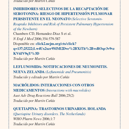
Traducido por Martín Cañás
INHIBIDORES SELECTIVOS DE LA RECAPTACIÓN DE
SEROTONINA: RIESGO DE HIPERTENSIÓN PULMONAR
PERSISTENTE EN EL NEONATO
(Selective Serotonin-
Reuptake Inhibitors and Risk of Persistent Pulmonary Hypertension
of the Newborn)
Chambers CD, Hernandez-Diaz S et al.
N Engl J Med
2006;354:579-587
Disponible en:
click2.nejm.org/cts/click?
q=137;25222;Lw4Ux2xzr9MMl2Dve%2BXiTh%2BvsROqr3v9vz
KVtilV9qY%3D
Traducido por Martín Cañás
LEFLUNOMIDA: NOTIFICACIONES DE NEUMONITIS.
NUEVA ZELANDA
(Leflunomide and Pneumonitis)
Traducido y editado por Martín Cañás
MACRÓLIDOS: INTERACCIONES CON OTROS
MEDICAMENTOS
(Interactions with macrolides)
Aust Adv Drug Reactions Bull
2006;25(2)
Traducido por Martín Cañás
QUETIAPINA: TRASTORNOS URINARIOS. HOLANDA
(Quetiapine Urinary disorders. The Netherlands)
WHO Pharm News
2006;1:7
Traducido por Martín Cañás