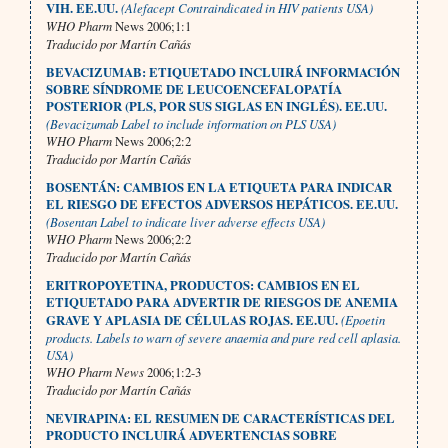
VIH. EE.UU.
(Alefacept Contraindicated in HIV patients USA)
WHO Pharm
News 2006;1:1
Traducido por Martín Cañás
BEVACIZUMAB: ETIQUETADO INCLUIRÁ INFORMACIÓN
SOBRE SÍNDROME DE LEUCOENCEFALOPATÍA
POSTERIOR (PLS, POR SUS SIGLAS EN INGLÉS). EE.UU.
(Bevacizumab Label to include information on PLS USA)
WHO Pharm
News 2006;2:2
Traducido por Martín Cañás
BOSENTÁN: CAMBIOS EN LA ETIQUETA PARA INDICAR
EL RIESGO DE EFECTOS ADVERSOS HEPÁTICOS. EE.UU.
(Bosentan Label to indicate liver adverse effects USA)
WHO Pharm
News 2006;2:2
Traducido por Martín Cañás
ERITROPOYETINA, PRODUCTOS: CAMBIOS EN EL
ETIQUETADO PARA ADVERTIR DE RIESGOS DE ANEMIA
GRAVE Y APLASIA DE CÉLULAS ROJAS. EE.UU.
(Epoetin
products. Labels to warn of severe anaemia and pure red cell aplasia.
USA)
WHO Pharm News
2006;1:2-3
Traducido por Martín Cañás
NEVIRAPINA: EL RESUMEN DE CARACTERÍSTICAS DEL
PRODUCTO INCLUIRÁ ADVERTENCIAS SOBRE