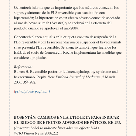
Genentech informa que es importante que los médicos conozcan los
signos y síntomas de la PLS reversible y su asociación con
hipertensión; la hipertensión es un efecto adverso conocido asociado
al uso de bevacizumab (Avastin) y se incluyó en la etiqueta del
producto cuando se aprobó en el año 2004.
Genentech planea actualizar la etiqueta con una descripción de la
PLS reversible y con la recomendación de suspender el bevacizumab
si se presenta PLS reversible. Se anunció también que fuera de los
EE.UU. el socio de Genentech, Roche implementará las medidas que
considere apropiadas.
Referencia:
Barron H. Reversible posterior leukoencephalopathy syndrome and
bevacizumab. Reply.
New England Journal of Medicine
, 2 March
2006, 354:982.
(
principio de página…)
BOSENTÁN: CAMBIOS EN LA ETIQUETA PARA INDICAR
EL RIESGO DE EFECTOS ADVERSOS HEPÁTICOS. EE.UU.
(Bosentan Label to indicate liver adverse effects USA)
WHO Pharm
News 2006;2:2