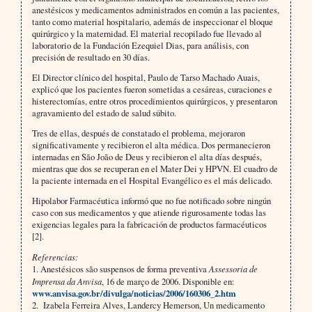
anestésicos y medicamentos administrados en común a las pacientes,
tanto como material hospitalario, además de inspeccionar el bloque
quirúrgico y la maternidad. El material recopilado fue llevado al
laboratorio de la Fundación Ezequiel Dias, para análisis, con
precisión de resultado en 30 días.
El Director clínico del hospital, Paulo de Tarso Machado Auais,
explicó que los pacientes fueron sometidas a cesáreas, curaciones e
histerectomías, entre otros procedimientos quirúrgicos, y presentaron
agravamiento del estado de salud súbito.
Tres de ellas, después de constatado el problema, mejoraron
significativamente y recibieron el alta médica. Dos permanecieron
internadas en São João de Deus y recibieron el alta días después,
mientras que dos se recuperan en el Mater Dei y HPVN. El cuadro de
la paciente internada en el Hospital Evangélico es el más delicado.
Hipolabor Farmacéutica informó que no fue notificado sobre ningún
caso con sus medicamentos y que atiende rigurosamente todas las
exigencias legales para la fabricación de productos farmacéuticos
[2].
Referencias:
1. Anestésicos são suspensos de forma preventiva
Assessoria de
Imprensa da Anvisa
, 16 de março de 2006. Disponible en:
www.anvisa.gov.br/divulga/noticias/2006/160306_2.htm
2. Izabela Ferreira Alves, Landercy Hemerson, Un medicamento