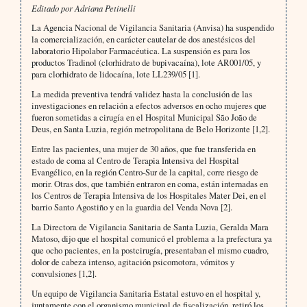
Editado por Adriana Petinelli
La Agencia Nacional de Vigilancia Sanitaria (Anvisa) ha suspendido
la comercialización, en carácter cautelar de dos anestésicos del
laboratorio Hipolabor Farmacéutica. La suspensión es para los
productos Tradinol (clorhidrato de bupivacaína), lote AR001/05, y
para clorhidrato de lidocaína, lote LL239/05 [1].
La medida preventiva tendrá validez hasta la conclusión de las
investigaciones en relación a efectos adversos en ocho mujeres que
fueron sometidas a cirugía en el Hospital Municipal São João de
Deus, en Santa Luzia, región metropolitana de Belo Horizonte [1,2].
Entre las pacientes, una mujer de 30 años, que fue transferida en
estado de coma al Centro de Terapia Intensiva del Hospital
Evangélico, en la región Centro-Sur de la capital, corre riesgo de
morir. Otras dos, que también entraron en coma, están internadas en
los Centros de Terapia Intensiva de los Hospitales Mater Dei, en el
barrio Santo Agostiño y en la guardia del Venda Nova [2].
La Directora de Vigilancia Sanitaria de Santa Luzia, Geralda Mara
Matoso, dijo que el hospital comunicó el problema a la prefectura ya
que ocho pacientes, en la postcirugía, presentaban el mismo cuadro,
dolor de cabeza intenso, agitación psicomotora, vómitos y
convulsiones [1,2].
Un equipo de Vigilancia Sanitaria Estatal estuvo en el hospital y,
juntamente con el organismo municipal de fiscalización, retiró los