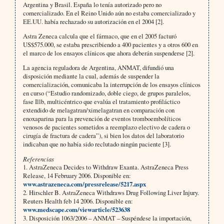
Argentina y Brasil. España lo tenía autorizado pero no
comercializado. En el Reino Unido aún no estaba comercializado y
EE.UU. había rechazado su autorización en el 2004 [2].
Astra Zeneca calcula que el fármaco, que en el 2005 facturó
US$575.000, se estaba prescribiendo a 400 pacientes y a otros 600 en
el marco de los ensayos clínicos que ahora deberán suspenderse [2].
La agencia reguladora de Argentina, ANMAT, difundió una
disposición mediante la cual, además de suspender la
comercialización, comunicaba la interrupción de los ensayos clínicos
en curso (“Estudio randomizado, doble ciego, de grupos paralelos,
fase Illb, multicéntrico que evalúa el tratamiento profiláctico
extendido de melagatran/ximelagatran en comparación con
enoxaparina para la prevención de eventos tromboembolíticos
venosos de pacientes sometidos a reemplazo electivo de cadera o
cirugía de fractura de cadera”), si bien los datos del laboratorio
indicaban que no había sido reclutado ningún paciente [3].
Referencias
1. AstraZeneca Decides to Withdraw Exanta. AstraZeneca Press
Release, 14 February 2006. Disponible en:
www.astrazeneca.com/pressrelease/5217.aspx
2. Hirschler B. AstraZeneca Withdraws Drug Following Liver Injury.
Reuters Health feb 14 2006. Disponible en:
www.medscape.com/viewarticle/523638
3. Disposición 1063/2006 – ANMAT – Suspéndese la importación,