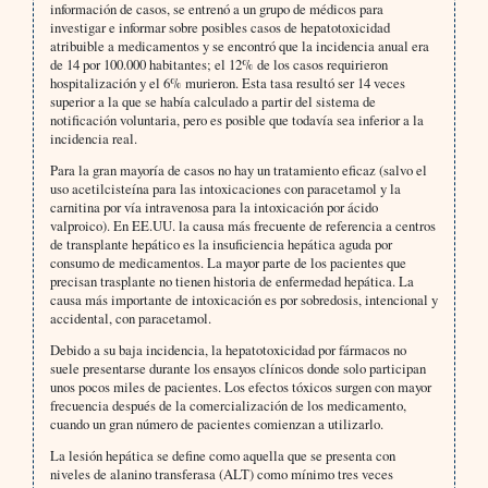
información de casos, se entrenó a un grupo de médicos para
investigar e informar sobre posibles casos de hepatotoxicidad
atribuible a medicamentos y se encontró que la incidencia anual era
de 14 por 100.000 habitantes; el 12% de los casos requirieron
hospitalización y el 6% murieron. Esta tasa resultó ser 14 veces
superior a la que se había calculado a partir del sistema de
notificación voluntaria, pero es posible que todavía sea inferior a la
incidencia real.
Para la gran mayoría de casos no hay un tratamiento eficaz (salvo el
uso acetilcisteína para las intoxicaciones con paracetamol y la
carnitina por vía intravenosa para la intoxicación por ácido
valproico). En EE.UU. la causa más frecuente de referencia a centros
de transplante hepático es la insuficiencia hepática aguda por
consumo de medicamentos. La mayor parte de los pacientes que
precisan trasplante no tienen historia de enfermedad hepática. La
causa más importante de intoxicación es por sobredosis, intencional y
accidental, con paracetamol.
Debido a su baja incidencia, la hepatotoxicidad por fármacos no
suele presentarse durante los ensayos clínicos donde solo participan
unos pocos miles de pacientes. Los efectos tóxicos surgen con mayor
frecuencia después de la comercialización de los medicamento,
cuando un gran número de pacientes comienzan a utilizarlo.
La lesión hepática se define como aquella que se presenta con
niveles de alanino transferasa (ALT) como mínimo tres veces