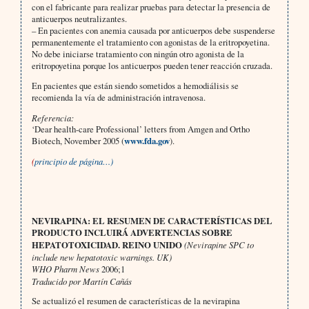
con el fabricante para realizar pruebas para detectar la presencia de
anticuerpos neutralizantes.
– En pacientes con anemia causada por anticuerpos debe suspenderse
permanentemente el tratamiento con agonistas de la eritropoyetina.
No debe iniciarse tratamiento con ningún otro agonista de la
eritropoyetina porque los anticuerpos pueden tener reacción cruzada.
En pacientes que están siendo sometidos a hemodiálisis se
recomienda la vía de administración intravenosa.
Referencia:
‘Dear health-care Professional’ letters from Amgen and Ortho
Biotech, November 2005 (
www.fda.gov
).
(
principio de página…)
NEVIRAPINA: EL RESUMEN DE CARACTERÍSTICAS DEL
PRODUCTO INCLUIRÁ ADVERTENCIAS SOBRE
HEPATOTOXICIDAD. REINO UNIDO
(Nevirapine SPC to
include new hepatotoxic warnings. UK)
WHO Pharm News
2006;1
Traducido por Martín Cañás
Se actualizó el resumen de características de la nevirapina