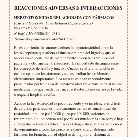
REACCIONES ADVERSAS E INTERACCIONES
HEPATOTOXICIDAD RELACIONADA CON FÁRMACOS
(Current Concepts: Drug-Related Hepatotoxicity)
Navarro VJ, Senior JR
N Engl J Med
2006;354:731-9
Traducido y editado por Martín Cañás
En este artículo, los autores definen la hepatotoxicidad como la
lesión hepática que afecta el funcionamiento del hígado y que se
asocia con el consumo de medicamentos o con la exposición del
paciente a otro agente no infeccioso. Es importante distinguir entre
los conceptos de lesión y función. Cuando se altera la función es
cuando aparecen los síntomas y se desarrollan los problemas
clínicamente importantes. Los autores estaban especialmente
preocupados por los casos de hepatoxicidad grave vinculada al uso de
medicamentos que pueden ser incapacitantes, poner en riesgo la vida,
o requerir hospitalización.
Aunque la hepatoxicidad es poco frecuente y su incidencia es difícil
de calcular, para muchos medicamentos se han estimado tasas de
toxicidad entre uno por 10.000 y uno por 100.000 pacientes en
tratamiento. La incidencia real podría ser mucho más alta porque hay
subregistro, a veces es difícil hacer el diagnóstico, y otras veces no se
da seguimiento a todas las personas expuestas a un determinado
fármaco. En Francia, con el objetivo de mejorar el sistema de