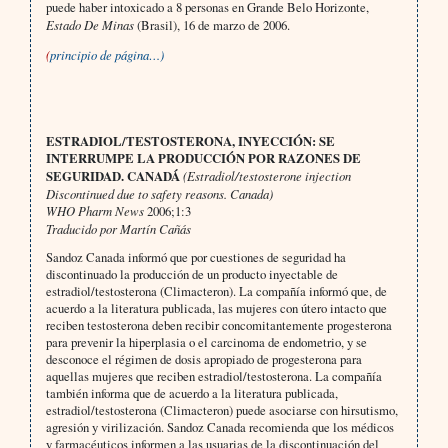
puede haber intoxicado a 8 personas en Grande Belo Horizonte,
Estado De Minas
(Brasil), 16 de marzo de 2006.
(
principio de página…)
ESTRADIOL/TESTOSTERONA, INYECCIÓN: SE
INTERRUMPE LA PRODUCCIÓN POR RAZONES DE
SEGURIDAD. CANADÁ
(Estradiol/testosterone injection
Discontinued due to safety reasons. Canada)
WHO Pharm News
2006;1:3
Traducido por Martín Cañás
Sandoz Canada informó que por cuestiones de seguridad ha
discontinuado la producción de un producto inyectable de
estradiol/testosterona (Climacteron). La compañía informó que, de
acuerdo a la literatura publicada, las mujeres con útero intacto que
reciben testosterona deben recibir concomitantemente progesterona
para prevenir la hiperplasia o el carcinoma de endometrio, y se
desconoce el régimen de dosis apropiado de progesterona para
aquellas mujeres que reciben estradiol/testosterona. La compañía
también informa que de acuerdo a la literatura publicada,
estradiol/testosterona (Climacteron) puede asociarse con hirsutismo,
agresión y virilización. Sandoz Canada recomienda que los médicos
y farmacéuticos informen a las usuarias de la discontinuación del