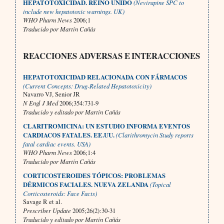
HEPATOTOXICIDAD. REINO UNIDO
(Nevirapine SPC to
include new hepatotoxic warnings. UK)
WHO Pharm News
2006;1
Traducido por Martín Cañás
REACCIONES ADVERSAS E INTERACCIONES
HEPATOTOXICIDAD RELACIONADA CON FÁRMACOS
(Current Concepts: Drug-Related Hepatotoxicity)
Navarro VJ, Senior JR
N Engl J Med
2006;354:731-9
Traducido y editado por Martín Cañás
CLARITROMICINA: UN ESTUDIO INFORMA EVENTOS
CARDIACOS FATALES. EE.UU.
(Clarithromycin Study reports
fatal cardiac events. USA)
WHO Pharm News
2006;1:4
Traducido por Martín Cañás
CORTICOSTEROIDES TÓPICOS: PROBLEMAS
DÉRMICOS FACIALES. NUEVA ZELANDA
(Topical
Corticosteroids: Face Facts)
Savage R et al.
Prescriber Update
2005;26(2):30-31
Traducido y editado por Martín Cañás