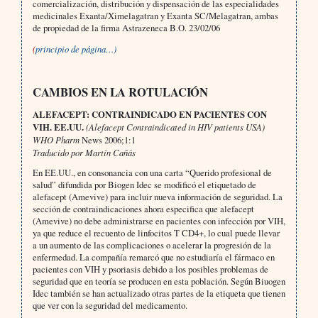
comercialización, distribución y dispensación de las especialidades
medicinales Exanta/Ximelagatran y Exanta SC/Melagatran, ambas
de propiedad de la firma Astrazeneca B.O. 23/02/06
(
principio de página…)
CAMBIOS EN LA ROTULACIÓN
ALEFACEPT: CONTRAINDICADO EN PACIENTES CON
VIH. EE.UU.
(Alefacept Contraindicated in HIV patients USA)
WHO Pharm
News 2006;1:1
Traducido por Martín Cañás
En EE.UU., en consonancia con una carta “Querido profesional de
salud” difundida por Biogen Idec se modificó el etiquetado de
alefacept (Amevive) para incluir nueva información de seguridad. La
sección de contraindicaciones ahora especifica que alefacept
(Amevive) no debe administrarse en pacientes con infección por VIH,
ya que reduce el recuento de linfocitos T CD4+, lo cual puede llevar
a un aumento de las complicaciones o acelerar la progresión de la
enfermedad. La compañía remarcó que no estudiaría el fármaco en
pacientes con VIH y psoriasis debido a los posibles problemas de
seguridad que en teoría se producen en esta población. Según Biuogen
Idec también se han actualizado otras partes de la etiqueta que tienen
que ver con la seguridad del medicamento.