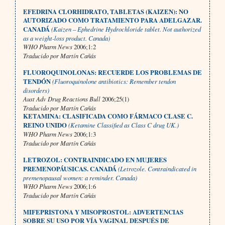
EFEDRINA CLORHIDRATO, TABLETAS (KAIZEN):
NO
AUTORIZADO COMO TRATAMIENTO PARA ADELGAZAR.
CANADÁ
(Kaizen – Ephedrine Hydrochloride tablet. Not authorized
as a weight-loss product. Canada)
WHO Pharm News
2006;1:2
Traducido por Martín Cañás
FLUOROQUINOLONAS: RECUERDE LOS PROBLEMAS DE
TENDÓN
(Fluoroquinolone antibiotics: Remember tendon
disorders)
Aust Adv Drug Reactions Bull
2006;25(1)
Traducido por Martín Cañás
KETAMINA: CLASIFICADA COMO FÁRMACO CLASE C.
REINO UNIDO
(Ketamine Classified as Class C drug UK.)
WHO Pharm News
2006;1:3
Traducido por Martín Cañás
LETROZOL: CONTRAINDICADO EN MUJERES
PREMENOPÁUSICAS. CANADÁ
(Letrozole. Contraindicated in
premenopausal women: a reminder. Canada)
WHO Pharm News
2006;1:6
Traducido por Martín Cañás
MIFEPRISTONA Y MISOPROSTOL: ADVERTENCIAS
SOBRE SU USO POR VÍA VAGINAL DESPUÉS DE