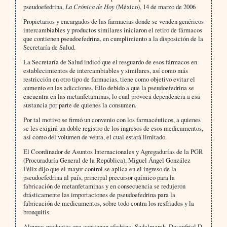
pseudoefedrina,
La Crónica de Hoy
(México), 14 de marzo de 2006
Propietarios y encargados de las farmacias donde se venden genéricos
intercambiables y productos similares iniciaron el retiro de fármacos
que contienen pseudoefedrina, en cumplimiento a la disposición de la
Secretaría de Salud.
La Secretaría de Salud indicó que el resguardo de esos fármacos en
establecimientos de intercambiables y similares, así como más
restricción en otro tipo de farmacias, tiene como objetivo evitar el
aumento en las adicciones. Ello debido a que la pseudoefedrina se
encuentra en las metanfetaminas, lo cual provoca dependencia a esa
sustancia por parte de quienes la consumen.
Por tal motivo se firmó un convenio con los farmacéuticos, a quienes
se les exigirá un doble registro de los ingresos de esos medicamentos,
así como del volumen de venta, el cual estará limitado.
El Coordinador de Asuntos Internacionales y Agregadurías de la PGR
(Procuraduría General de la República), Miguel Ángel González
Félix dijo que el mayor control se aplica en el ingreso de la
pseudoefedrina al país, principal precursor químico para la
fabricación de metanfetaminas y en consecuencia se redujeron
drásticamente las importaciones de pseudoefedrina para la
fabricación de medicamentos, sobre todo contra los resfriados y la
bronquitis.
Algunos productos que contienen efedrina: Sedalmerck, Desenfriol D,