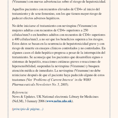
(Viramune) con nuevas advertencias sobre el riesgo de hepatoxicidad.
Aquellos pacientes con recuentos elevados de CD4+ al inicio del
tratamiento y de sexo femenino, son los que tienen mayor riesgo de
padecer efectos adversos hepáticos.
No debe iniciarse el tratamiento con nevirapina (Viramune) en
mujeres adultas con recuentos de CD4+ superiores a 250
células/mm3 o en hombres adultos con recuentos de CD4+ superiores
a 400 células/mm3, a no ser que los beneficios superen a los riesgos.
Estos datos se basan en la ocurrencia de hepatotoxicidad grave y con
riesgo de muerte en ensayos clínicos controlados y no controlados. En
algunos casos el daño hepático progresa a pesar de la interrupción del
tratamiento. Se aconseja que los pacientes que desarrollen signos o
síntomas de hepatitis, reacciones cutáneas graves o reacciones de
hipersensibilidad, suspendan la nevirapina (Viramune) y busquen
atención médica de inmediato. La nevirapina (Viramune) no debe
reiniciarse después de que el paciente haya padecido alguno de estos
trastornos (Ver
‘Problems of Current Interest’ in the WHO
Pharmaceuticals Newsletter No. 5, 2005)
.
Referencia:
News & Updates. UK National electronic Library for Medicines
(NeLM), 3 January 2006 (
www.nelm.nhs.uk
).
(
principio de página…)