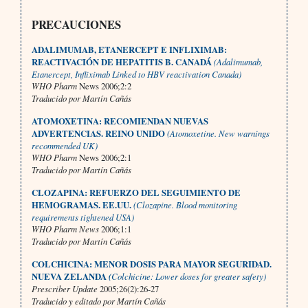
PRECAUCIONES
ADALIMUMAB, ETANERCEPT E INFLIXIMAB:
REACTIVACIÓN DE HEPATITIS B. CANADÁ
(Adalimumab,
Etanercept, Infliximab Linked to HBV reactivation Canada)
WHO Pharm
News 2006;2:2
Traducido por Martín Cañás
ATOMOXETINA: RECOMIENDAN NUEVAS
ADVERTENCIAS. REINO UNIDO
(Atomoxetine. New warnings
recommended UK)
WHO Pharm
News 2006;2:1
Traducido por Martín Cañás
CLOZAPINA: REFUERZO DEL SEGUIMIENTO DE
HEMOGRAMAS. EE.UU.
(Clozapine. Blood monitoring
requirements tightened USA)
WHO Pharm News
2006;1:1
Traducido por Martín Cañás
COLCHICINA: MENOR DOSIS PARA MAYOR SEGURIDAD.
NUEVA ZELANDA
(
Colchicine: Lower doses for greater safety)
Prescriber Update
2005;26(2):26-27
Traducido y editado por Martín Cañás