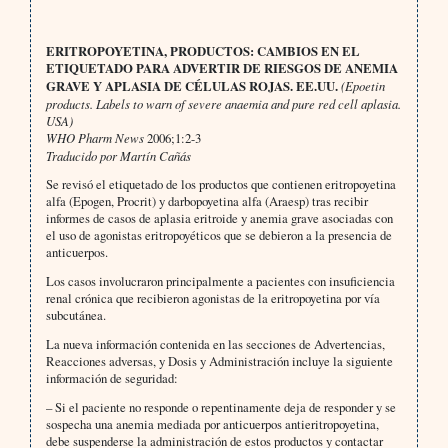
ERITROPOYETINA, PRODUCTOS: CAMBIOS EN EL
ETIQUETADO PARA ADVERTIR DE RIESGOS DE ANEMIA
GRAVE Y APLASIA DE CÉLULAS ROJAS. EE.UU.
(Epoetin
products. Labels to warn of severe anaemia and pure red cell aplasia.
USA)
WHO Pharm News
2006;1:2-3
Traducido por Martín Cañás
Se revisó el etiquetado de los productos que contienen eritropoyetina
alfa (Epogen, Procrit) y darbopoyetina alfa (Araesp) tras recibir
informes de casos de aplasia eritroide y anemia grave asociadas con
el uso de agonistas eritropoyéticos que se debieron a la presencia de
anticuerpos.
Los casos involucraron principalmente a pacientes con insuficiencia
renal crónica que recibieron agonistas de la eritropoyetina por vía
subcutánea.
La nueva información contenida en las secciones de Advertencias,
Reacciones adversas, y Dosis y Administración incluye la siguiente
información de seguridad:
– Si el paciente no responde o repentinamente deja de responder y se
sospecha una anemia mediada por anticuerpos antieritropoyetina,
debe suspenderse la administración de estos productos y contactar