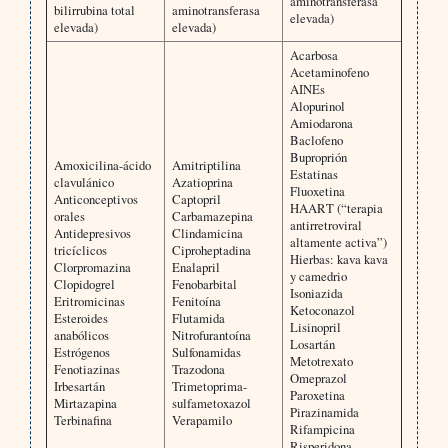
aminotransferasa
bilirrubina total
aminotransferasa
elevada)
elevada)
elevada)
Acarbosa
Acetaminofeno
AINEs
Alopurinol
Amiodarona
Baclofeno
Buproprión
Amoxicilina-ácido
Amitriptilina
Estatinas
clavulánico
Azatioprina
Fluoxetina
Anticonceptivos
Captopril
HAART (“terapia
orales
Carbamazepina
antirretroviral
Antidepresivos
Clindamicina
altamente activa”)
tricíclicos
Ciproheptadina
Hierbas: kava kava
Clorpromazina
Enalapril
y camedrio
Clopidogrel
Fenobarbital
Isoniazida
Eritromicinas
Fenitoína
Ketoconazol
Esteroides
Flutamida
Lisinopril
anabólicos
Nitrofurantoína
Losartán
Estrógenos
Sulfonamidas
Metotrexato
Fenotiazinas
Trazodona
Omeprazol
Irbesartán
Trimetoprima-
Paroxetina
Mirtazapina
sulfametoxazol
Pirazinamida
Terbinafina
Verapamilo
Rifampicina
Risperidona