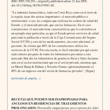
BMJ
2005;330;293-; originally published online 21 Jan 2005;
doi:10.1136/bmj.38338.674583.AE
“La industria farmacéutica, tanto en Costa Rica como en el resto de
la región, tiene dos aristas importantes: el mercado público o
institucional -o sea, las compras que realizan los centros de salud del
Estado- y el mercado privado, que son las farmacias. En el caso
costarricense, el mercado tiene características que lo convierten en
un ejemplo muy particular, ya que el Estado provee servicios de salud
para toda la población a través de la Caja Costarricense del Seguro
Social (CCSS) y esta da los medicamentos, sin costo adicional, al
paciente. Se estima que 80% de los costarricenses utiliza los
servicios de la CCSS. Por esta razón, es fácil entender por qué existe
tanto interés por parte de todos los laboratorios por entrar a este
mercado. Hoy día los laboratorios de genéricos Stein y Gutis facturan
más en el sector institucional que en el sector privado, mientras que
en Merck Sharp & Dohme y Novartis Farma, aproximadamente el
80% de sus ingresos son del sector de farmacias privadas”. [Sigue]
(principio de página…)
RECETAS QUE PUEDEN SER INAPROPIADAS PARA
ANCIANOS EN RESIDENCIAS DE TRATAMIENTOS
PROLONGADOS
(Potentially inappropriate prescriptions for older