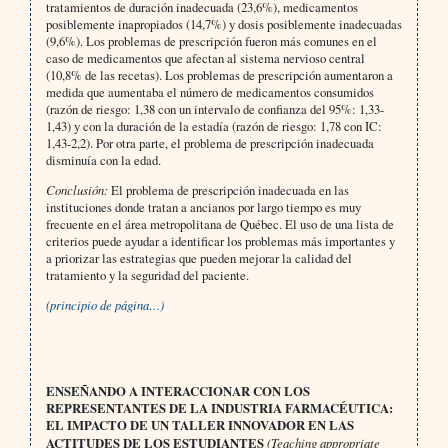
tratamientos de duración inadecuada (23,6%), medicamentos
posiblemente inapropiados (14,7%) y dosis posiblemente inadecuadas
(9,6%). Los problemas de prescripción fueron más comunes en el
caso de medicamentos que afectan al sistema nervioso central
(10,8% de las recetas). Los problemas de prescripción aumentaron a
medida que aumentaba el número de medicamentos consumidos
(razón de riesgo: 1,38 con un intervalo de confianza del 95%: 1,33-
1,43) y con la duración de la estadía (razón de riesgo: 1,78 con IC:
1,43-2,2). Por otra parte, el problema de prescripción inadecuada
disminuía con la edad.
Conclusión:
El problema de prescripción inadecuada en las
instituciones donde tratan a ancianos por largo tiempo es muy
frecuente en el área metropolitana de Québec. El uso de una lista de
criterios puede ayudar a identificar los problemas más importantes y
a priorizar las estrategias que pueden mejorar la calidad del
tratamiento y la seguridad del paciente.
(principio de página…)
ENSEÑANDO A INTERACCIONAR CON LOS
REPRESENTANTES DE LA INDUSTRIA FARMACÉUTICA:
EL IMPACTO DE UN TALLER INNOVADOR EN LAS
ACTITUDES DE LOS ESTUDIANTES
(Teaching appropriate