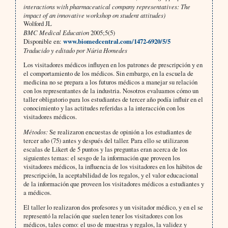
interactions with pharmaceutical company representatives: The
impact of an innovative workshop on student attitudes)
Wolford JL
BMC Medical Education
2005;5(5)
Disponible en:
www.biomedcentral.com/1472-6920/5/5
Traducido y editado por Núria Homedes
Los visitadores médicos influyen en los patrones de prescripción y en
el comportamiento de los médicos. Sin embargo, en la escuela de
medicina no se prepara a los futuros médicos a manejar su relación
con los representantes de la industria. Nosotros evaluamos cómo un
taller obligatorio para los estudiantes de tercer año podía influir en el
conocimiento y las actitudes referidas a la interacción con los
visitadores médicos.
Métodos:
Se realizaron encuestas de opinión a los estudiantes de
tercer año (75) antes y después del taller. Para ello se utilizaron
escalas de Likert de 5 puntos y las preguntas eran acerca de los
siguientes temas: el sesgo de la información que proveen los
visitadores médicos, la influencia de los visitadores en los hábitos de
prescripción, la aceptabilidad de los regalos, y el valor educacional
de la información que proveen los visitadores médicos a estudiantes y
a médicos.
El taller lo realizaron dos profesores y un visitador médico, y en el se
representó la relación que suelen tener los visitadores con los
médicos, tales como: el uso de muestras y regalos, la validez y