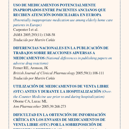
USO DE MEDICAMENTOS POTENCIALMENTE
INAPROPIADOS ENTRE PACIENTES ANCIANOS QUE
RECIBEN ATENCIÓN DOMICILIARIA EN EUROPA
(Potentially inappropriate medication use among elderly home care
patients in Europe)
Carpenter I et al.
JAMA
2005;293(11):1348-58
Traducido por Martín Cañás
DIFERENCIAS NACIONALES EN LA PUBLICACIÓN DE
TRABAJOS SOBRE REACCIONES ADVERSAS A
MEDICAMENTOS
(National differences in publishing papers on
adverse drug reactions)
Ferner RE, Aronson, JK
British Journal of Clinical Pharmacology
2005;59(1):108-111
Traducido por Martín Cañás
UTILIZACIÓN DE MEDICAMENTOS DE VENTA LIBRE
(OTC) ANTES Y DURANTE LA HOSPITALIZACIÓN
(Over-
the-Counter Medicine use prior to and during hospitalization)
Oborne CA, Luzac ML
Ann Pharmacother
2005;39:268-273
DIFICULTAD EN LA OBTENCIÓN DE INFORMACIÓN
CRÍTICA EN LOS ENVASES DE MEDICAMENTOS DE
VENTA LIBRE (OTC) POR LA SOBREPOSICIÓN DE