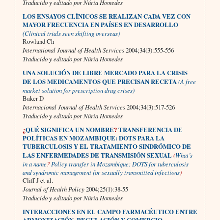
Traducido y editado por Núria Homedes
LOS ENSAYOS CLÍNICOS SE REALIZAN CADA VEZ CON
MAYOR FRECUENCIA EN PAÍSES EN DESARROLLO
(Clinical trials seen shifting overseas)
Rowland Ch
International Journal of Health Services
2004;34(3):555-556
Traducido y editado por Núria Homedes
UNA SOLUCIÓN DE LIBRE MERCADO PARA LA CRISIS
DE LOS MEDICAMENTOS QUE PRECISAN RECETA
(A free
market solution for prescription drug crises)
Baker D
Internacional Journal of Health Services
2004;34(3):517-526
Traducido y editado por Núria Homedes
¿
QUÉ SIGNIFICA UN NOMBRE
?
TRANSFERENCIA DE
POLÍTICAS EN MOZAMBIQUE: DOTS PARA LA
TUBERCULOSIS Y EL TRATAMIENTO SINDRÓMICO DE
LAS ENFERMEDADES DE TRANSMISIÓN SEXUAL
(
What’s
in a name
?
Policy transfer in Mozambique: DOTS for tuberculosis
and syndromic management for sexually transmitted infections
)
Cliff J et al.
Journal of Health Policy
2004;25(1):38-55
Traducido y editado por Núria Homedes
INTERACCIONES EN EL CAMPO FARMACÉUTICO ENTRE