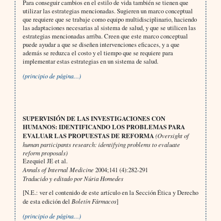
Para conseguir cambios en el estilo de vida también se tienen que
utilizar las estrategias mencionadas. Sugieren un marco conceptual
que requiere que se trabaje como equipo multidisciplinario, haciendo
las adaptaciones necesarias al sistema de salud, y que se utilicen las
estrategias mencionadas arriba. Creen que este marco conceptual
puede ayudar a que se diseñen intervenciones eficaces, y a que
además se reduzca el costo y el tiempo que se requiere para
implementar estas estrategias en un sistema de salud.
(principio de página…)
SUPERVISIÓN DE LAS INVESTIGACIONES CON
HUMANOS: IDENTIFICANDO LOS PROBLEMAS PARA
EVALUAR LAS PROPUESTAS DE REFORMA
(Oversight of
human participants research: identifying problems to evaluate
reform proposals)
Ezequiel JE et al.
Annals of Internal Medicine
2004;141 (4):282-291
Traducido y editado por Núria Homedes
[N.E.: ver el contenido de este artículo en la Sección Ética y Derecho
de esta edición del
Boletín Fármacos
]
(principio de página…)