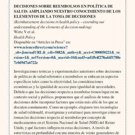
DECISIONES SOBRE REEMBOLSOS EN POLÍTICA DE
SALUD: AMPLIANDO NUESTRO CONOCIMIENTO DE LOS
ELEMENTOS DE LA TOMA DE DECISIONES
(Reimbursement decisions in health policy – extending our
understanding of the elements of decision-making)
Wirtz V et al.
Health Policy
Disponible en “Articles in Press” en:
www.sciencedirect.com/science?
_ob=JournalURL&_cdi=5882&_auth=y&_acct=C000050221&_ve
rsion=1&_urlVersion=0&_userid=10&md5=ad1fb4f278addf1788e
7e0d9d7a6722e
Investigaciones teóricas y experimentales anteriores sobre decisiones
de políticas de salud referentes a reembolsos se enfocan en aspectos
específicos tales como la efectividad, las consideraciones
económicas y la igualdad de acceso para igualdad de necesidades.
Debido a que las decisiones respecto a reembolso tienen lugar en un
contexto social y político, proponemos que el análisis de toma de
decisiones debe incorporar factores que están más allá de los que se
discuten comúnmente. Como un ejemplo, elegimos tres tecnologías
de salud (sildenafil, rivastigmina y estatinas) para investigar cómo se
toman las decisiones respecto al reembolso por concepto de
medicamentos en el Sistema Nacional de Salud (NHS) del Reino
Unido, y qué factores influyen en estas decisiones. A través de
entrevistas en profundidad con una muestra de veinte generadores de