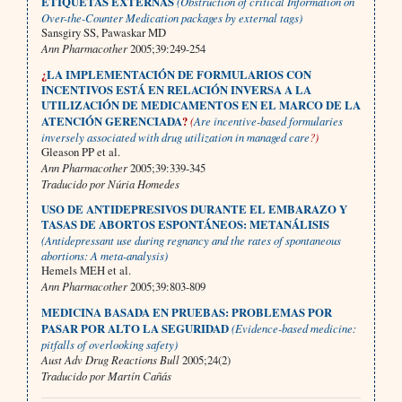
ETIQUETAS EXTERNAS
(Obstruction of critical Information on
Over-the-Counter Medication packages by external tags)
Sansgiry SS, Pawaskar MD
Ann Pharmacother
2005;39:249-254
¿
LA IMPLEMENTACIÓN DE FORMULARIOS CON
INCENTIVOS ESTÁ EN RELACIÓN INVERSA A LA
UTILIZACIÓN DE MEDICAMENTOS EN EL MARCO DE LA
ATENCIÓN GERENCIADA
?
(
Are incentive-based formularies
inversely associated with drug utilization in managed care
?)
Gleason PP et al.
Ann Pharmacother
2005;39:339-345
Traducido por Núria Homedes
USO DE ANTIDEPRESIVOS DURANTE EL EMBARAZO Y
TASAS DE ABORTOS ESPONTÁNEOS: METANÁLISIS
(Antidepressant use during regnancy and the rates of spontaneous
abortions: A meta-analysis)
Hemels MEH et al.
Ann Pharmacother
2005;39:803-809
MEDICINA BASADA EN PRUEBAS: PROBLEMAS POR
PASAR POR ALTO LA SEGURIDAD
(Evidence-based medicine:
pitfalls of overlooking safety)
Aust Adv Drug Reactions Bull
2005;24(2)
Traducido por Martín Cañás