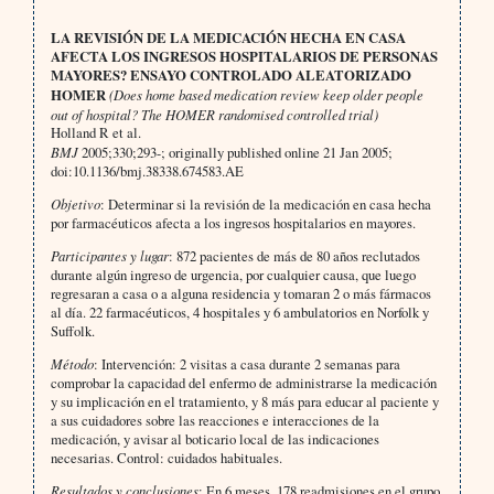
LA REVISIÓN DE LA MEDICACIÓN HECHA EN CASA
AFECTA LOS INGRESOS HOSPITALARIOS DE PERSONAS
MAYORES?
ENSAYO CONTROLADO ALEATORIZADO
HOMER
(
Does home based medication review keep older people
out of hospital?
The HOMER randomised controlled trial)
Holland R et al.
BMJ
2005;330;293-; originally published online 21 Jan 2005;
doi:10.1136/bmj.38338.674583.AE
Objetivo
: Determinar si la revisión de la medicación en casa hecha
por farmacéuticos afecta a los ingresos hospitalarios en mayores.
Participantes y lugar
: 872 pacientes de más de 80 años reclutados
durante algún ingreso de urgencia, por cualquier causa, que luego
regresaran a casa o a alguna residencia y tomaran 2 o más fármacos
al día. 22 farmacéuticos, 4 hospitales y 6 ambulatorios en Norfolk y
Suffolk.
Método
: Intervención: 2 visitas a casa durante 2 semanas para
comprobar la capacidad del enfermo de administrarse la medicación
y su implicación en el tratamiento, y 8 más para educar al paciente y
a sus cuidadores sobre las reacciones e interacciones de la
medicación, y avisar al boticario local de las indicaciones
necesarias. Control: cuidados habituales.
Resultados y conclusiones
: En 6 meses, 178 readmisiones en el grupo