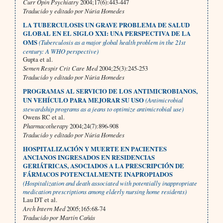
Curr Opin Psychiatry
2004;17(6):443-447
Traducido y editado por Núria Homedes
LA TUBERCULOSIS UN GRAVE PROBLEMA DE SALUD
GLOBAL EN EL SIGLO XXI: UNA PERSPECTIVA DE LA
OMS
(Tuberculosis as a major global health problem in the 21st
century: A WHO perspective)
Gupta et al.
Semen Respir Crit Care Med
2004;25(3):245-253
Traducido y editado por Núria Homedes
PROGRAMAS AL SERVICIO DE LOS ANTIMICROBIANOS,
UN VEHÍCULO PARA MEJORAR SU USO
(Antimicrobial
stewardship programs as a jeans to optimize antimicrobial use)
Owens RC et al.
Pharmacotherapy
2004;24(7):896-908
Traducido y editado por Núria Homedes
HOSPITALIZACIÓN Y MUERTE EN PACIENTES
ANCIANOS INGRESADOS EN RESIDENCIAS
GERIÁTRICAS, ASOCIADOS A LA PRESCRIPCIÓN DE
FÁRMACOS POTENCIALMENTE INAPROPIADOS
(Hospitalization and death associated with potentially inappropriate
medication prescriptions among elderly nursing home residents)
Lau DT et al.
Arch Intern Med
2005;165:68-74
Traducido por Martín Cañás