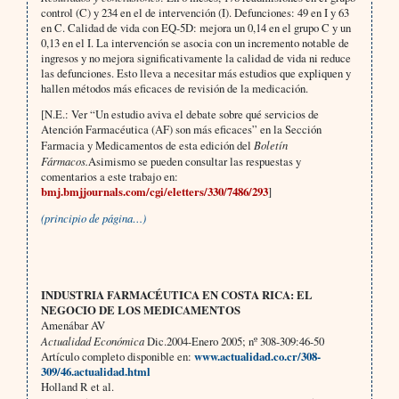
control (C) y 234 en el de intervención (I). Defunciones: 49 en I y 63
en C. Calidad de vida con EQ-5D: mejora un 0,14 en el grupo C y un
0,13 en el I. La intervención se asocia con un incremento notable de
ingresos y no mejora significativamente la calidad de vida ni reduce
las defunciones. Esto lleva a necesitar más estudios que expliquen y
hallen métodos más eficaces de revisión de la medicación.
[N.E.: Ver “Un estudio aviva el debate sobre qué servicios de
Atención Farmacéutica (AF) son más eficaces” en la Sección
Farmacia y Medicamentos de esta edición del
Boletín
Fármacos.
Asimismo se pueden consultar las respuestas y
comentarios a este trabajo en:
bmj.bmjjournals.com/cgi/eletters/330/7486/293
]
(principio de página…)
INDUSTRIA FARMACÉUTICA EN COSTA RICA: EL
NEGOCIO DE LOS MEDICAMENTOS
Amenábar AV
Actualidad Económica
Dic.2004-Enero 2005; nº 308-309:46-50
Artículo completo disponible en:
www.actualidad.co.cr/308-
309/46.actualidad.html
Holland R et al.