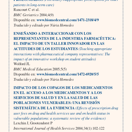
patients in long-term care)
Rancourt C et al.
BMC Geriatrics
2004;4(9)
Disponible en:
www.biomedcentral.com/1471-2318/4/9
Traducido y editado por Núria Homedes
ENSEÑANDO A INTERACCIONAR CON LOS
REPRESENTANTES DE LA INDUSTRIA FARMACÉUTICA:
EL IMPACTO DE UN TALLER INNOVADOR EN LAS
ACTITUDES DE LOS ESTUDIANTES
(Teaching appropriate
interactions with pharmaceutical company representatives: The
impact of an innovative workshop on student attitudes)
Wolford JL
BMC Medical Education
2005;5(5)
Disponible en:
www.biomedcentral.com/1472-6920/5/5
Traducido y editado por Núria Homedes
IMPACTO DE LOS COPAGOS DE LOS MEDICAMENTOS
EN EL ACCESO A LOS MEDICAMENTOS Y A LOS
SERVICIOS DE SALUD Y EN LA SALUD DE LAS
POBLACIONES VULNERABLES: UNA REVISIÓN
SISTEMÁTICA DE LA EVIDENCIA
(Effects of prescription drug
user fees on drug and health services use and on health status in
vulnerable populations: a systematic review of the evidence)
Lexchin J, Grootendorst P
International Journal of Health Services
2004;34(1):102-122