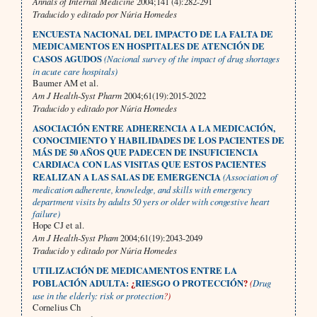
Annals of Internal Medicine
2004;141 (4):282-291
Traducido y editado por Núria Homedes
ENCUESTA NACIONAL DEL IMPACTO DE LA FALTA DE
MEDICAMENTOS EN HOSPITALES DE ATENCIÓN DE
CASOS AGUDOS
(Nacional survey of the impact of drug shortages
in acute care hospitals)
Baumer AM et al.
Am J Health-Syst Pharm
2004;61(19):2015-2022
Traducido y editado por Núria Homedes
ASOCIACIÓN ENTRE ADHERENCIA A LA MEDICACIÓN,
CONOCIMIENTO Y HABILIDADES DE LOS PACIENTES DE
MÁS DE 50 AÑOS QUE PADECEN DE INSUFICIENCIA
CARDIACA CON LAS VISITAS QUE ESTOS PACIENTES
REALIZAN A LAS SALAS DE EMERGENCIA
(Association of
medication adherente, knowledge, and skills with emergency
department visits by adults 50 yers or older with congestive heart
failure)
Hope CJ et al.
Am J Health-Syst Pham
2004;61(19):2043-2049
Traducido y editado por Núria Homedes
UTILIZACIÓN DE MEDICAMENTOS ENTRE LA
POBLACIÓN ADULTA:
¿
RIESGO O PROTECCIÓN
?
(
Drug
use in the elderly: risk or protection
?)
Cornelius Ch