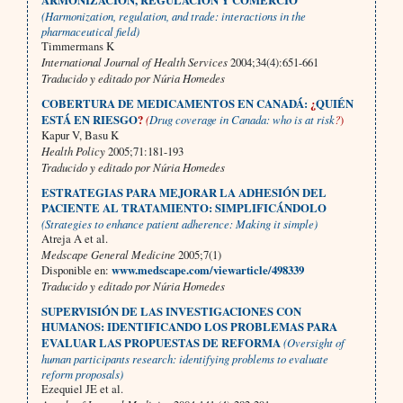
ARMONIZACIÓN, REGULACIÓN Y COMERCIO
(Harmonization, regulation, and trade: interactions in the
pharmaceutical field)
Timmermans K
International Journal of Health Services
2004;34(4):651-661
Traducido y editado por Núria Homedes
COBERTURA DE MEDICAMENTOS EN CANADÁ:
¿
QUIÉN
ESTÁ EN RIESGO
?
(
Drug coverage in Canada: who is at risk
?
)
Kapur V, Basu K
Health Policy
2005;71:181-193
Traducido y editado por Núria Homedes
ESTRATEGIAS PARA MEJORAR LA ADHESIÓN DEL
PACIENTE AL TRATAMIENTO: SIMPLIFICÁNDOLO
(Strategies to enhance patient adherence: Making it simple)
Atreja A et al.
Medscape General Medicine
2005;7(1)
Disponible en:
www.medscape.com/viewarticle/498339
Traducido y editado por Núria Homedes
SUPERVISIÓN DE LAS INVESTIGACIONES CON
HUMANOS: IDENTIFICANDO LOS PROBLEMAS PARA
EVALUAR LAS PROPUESTAS DE REFORMA
(Oversight of
human participants research: identifying problems to evaluate
reform proposals)
Ezequiel JE et al.