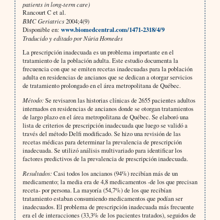
patients in long-term care)
Rancourt C et al.
BMC Geriatrics
2004;4(9)
Disponible en:
www.biomedcentral.com/1471-2318/4/9
Traducido y editado por Núria Homedes
La prescripción inadecuada es un problema importante en el
tratamiento de la población adulta. Este estudio documenta la
frecuencia con que se emiten recetas inadecuadas para la población
adulta en residencias de ancianos que se dedican a otorgar servicios
de tratamiento prolongado en el área metropolitana de Québec.
Método:
Se revisaron las historias clínicas de 2655 pacientes adultos
internados en residencias de ancianos donde se otorgan tratamientos
de largo plazo en el área metropolitana de Québec. Se elaboró una
lista de criterios de prescripción inadecuada que luego se validó a
través del método Delfi modificado. Se hizo una revisión de las
recetas médicas para determinar la prevalencia de prescripción
inadecuada. Se utilizó análisis multivariado para identificar los
factores predictivos de la prevalencia de prescripción inadecuada.
Resultados:
Casi todos los ancianos (94%) recibían más de un
medicamento; la media era de 4,8 medicamentos -de los que precisan
receta- por persona. La mayoría (54,7%) de los que recibían
tratamiento estaban consumiendo medicamentos que podían ser
inadecuados. El problema de prescripción inadecuada más frecuente
era el de interacciones (33,3% de los pacientes tratados), seguidos de