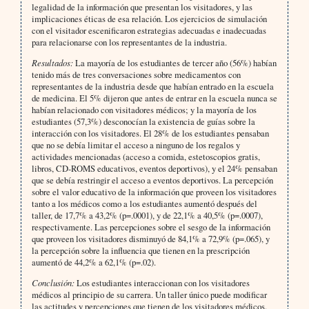
legalidad de la información que presentan los visitadores, y las
implicaciones éticas de esa relación. Los ejercicios de simulación
con el visitador escenificaron estrategias adecuadas e inadecuadas
para relacionarse con los representantes de la industria.
Resultados:
La mayoría de los estudiantes de tercer año (56%) habían
tenido más de tres conversaciones sobre medicamentos con
representantes de la industria desde que habían entrado en la escuela
de medicina. El 5% dijeron que antes de entrar en la escuela nunca se
habían relacionado con visitadores médicos; y la mayoría de los
estudiantes (57,3%) desconocían la existencia de guías sobre la
interacción con los visitadores. El 28% de los estudiantes pensaban
que no se debía limitar el acceso a ninguno de los regalos y
actividades mencionadas (acceso a comida, estetoscopios gratis,
libros, CD-ROMS educativos, eventos deportivos), y el 24% pensaban
que se debía restringir el acceso a eventos deportivos. La percepción
sobre el valor educativo de la información que proveen los visitadores
tanto a los médicos como a los estudiantes aumentó después del
taller, de 17,7% a 43,2% (p=.0001), y de 22,1% a 40,5% (p=.0007),
respectivamente. Las percepciones sobre el sesgo de la información
que proveen los visitadores disminuyó de 84,1% a 72,9% (p=.065), y
la percepción sobre la influencia que tienen en la prescripción
aumentó de 44,2% a 62,1% (p=.02).
Conclusión:
Los estudiantes interaccionan con los visitadores
médicos al principio de su carrera. Un taller único puede modificar
las actitudes y percepciones que tienen de los visitadores médicos.