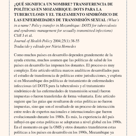
¿
QUÉ SIGNIFICA UN NOMBRE?
TRANSFERENCIA DE
POLÍTICAS EN MOZAMBIQUE: DOTS PARA LA
TUBERCULOSIS Y EL TRATAMIENTO SINDRÓMICO DE
LAS ENFERMEDADES DE TRANSMISIÓN SEXUAL
(What’s
in a name? Policy transfer in Mozambique: DOTS for tuberculosis
and syndromic management for sexually transmitted infections)
Cliff J et al.
Journal of Health Policy
2004;25(1):38-55
Traducido y editado por Núria Homedes
Como muchos países en desarrollo dependen grandemente de la
ayuda externa, muchos asumen que las políticas de salud de los
países en desarrollo las imponen los donantes. El proceso es muy
complejo. Este artículo utiliza marcos analíticos desarrollados para
el estudio de transferencia de políticas entre jurisdicciones, y explora
si en Mozambique dos políticas de tratamiento de enfermedades
infecciosas (el DOTS para la tuberculosis y el tratamiento
sindrómico de las enfermedades de transmisión sexual) fueron
impuestas o fueron transferidas de forma voluntaria. Este artículo
sugiere que las guías que resultaron de estas políticas no fueron
impuestas, sino que son el resultado de un proceso de interacción
entre redes de expertos nacionales e internacionales que fueron
evolucionando durante los 1980s. Es más, la experiencia del país
influyó en que estas políticas se adoptaran a nivel global en los 1990s.
En el momento en que la OMS y otros donantes transfirieron estas
políticas a los países en desarrollo en los 1990s, Mozambique ya