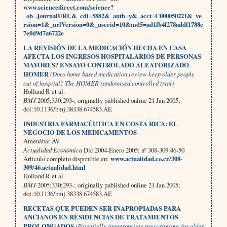
www.sciencedirect.com/science?
_ob=JournalURL&_cdi=5882&_auth=y&_acct=C000050221&_ve
rsion=1&_urlVersion=0&_userid=10&md5=ad1fb4f278addf1788e
7e0d9d7a6722e
LA REVISIÓN DE LA MEDICACIÓN HECHA EN CASA
AFECTA LOS INGRESOS HOSPITALARIOS DE PERSONAS
MAYORES
?
ENSAYO CONTROLADO ALEATORIZADO
HOMER
(
Does home based medication review keep older people
out of hospital
?
The HOMER randomised controlled trial
)
Holland R et al.
BMJ
2005;330;293-; originally published online 21 Jan 2005;
doi:10.1136/bmj.38338.674583.AE
INDUSTRIA FARMACÉUTICA EN COSTA RICA: EL
NEGOCIO DE LOS MEDICAMENTOS
Amenábar AV
Actualidad Económica
Dic.2004-Enero 2005; nº 308-309:46-50
Artículo completo disponible en:
www.actualidad.co.cr/308-
309/46.actualidad.html
Holland R et al.
BMJ
2005;330;293-; originally published online 21 Jan 2005;
doi:10.1136/bmj.38338.674583.AE
RECETAS QUE PUEDEN SER INAPROPIADAS PARA
ANCIANOS EN RESIDENCIAS DE TRATAMIENTOS
PROLONGADOS
(Potentially inappropriate prescriptions for older