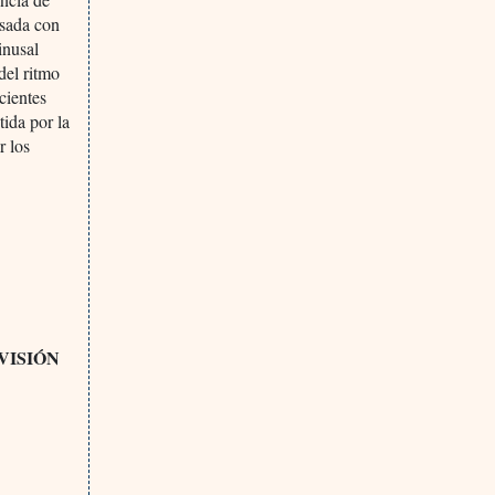
asada con
inusal
del ritmo
cientes
ida por la
r los
VISIÓN