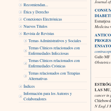
Journal o
Recomiendan...
CONSUM
Ética y Derecho
DIABET
Conexiones Electrónicas
Esmatjesa 
Nuevos Títulos
Medicina 
Revista de Revistas
ANTICO
PROGE
Temas Administrativos y Sociales
ENSAYO
Temas Clínicos relacionados con
contracept
Enfermedades Infecciosas
Gallo MF e
Temas Clínicos relacionados con
Obstetric
Enfermedades Crónicas
Temas relacionados con Terapias
Alternativas
ESTRÓG
Índices
LAS MU
Información para los Autores y
cancer in
Colaboradores
Chlebowsk
N Engl J