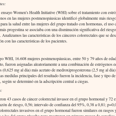
tes:
 ensayo Women’s Health Initiative (WHI) sobre el tratamiento con est
nos en las mujeres postmenopáusicas identificó globalmente más riesg
 para la salud entre las mujeres del grupo tratado con hormonas, el uso 
más progestina se asociaba con una disminución significativa del riesg
l. Analizamos las características de los cánceres colorrectales que se des
ón con las características de los pacientes.
ayo WHI, 16.608 mujeres postmenopáusicas, entre 50 y 79 años de edad
cto, fueron asignadas aleatoriamente a una combinación de estrógenos 
 (0,625 mg al día) más acetato de medroxiprogesterona (2,5 mg al día)
as medidas principales del resultado fueron la incidencia, fase y tipo d
l, según se determinó en la adscripción central a ciegas.
s:
ron 43 casos de cáncer colorrectal invasor en el grupo hormonal y 72 e
azón de riesgo, 0,56; intervalo de confianza del 95%, 0,38 a 0,81; p=0,
olorrectales invasivos en el grupo hormonal fueron similares en rasgos 
o a los del grupo placebo pero mostraron un número mayor de ganglios l