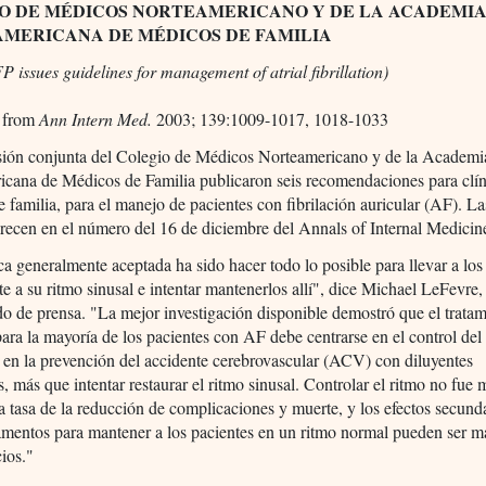
O DE MÉDICOS NORTEAMERICANO Y DE LA ACADEMI
MERICANA DE MÉDICOS DE FAMILIA
issues guidelines for management of atrial fibrillation)
from
Ann Intern Med.
2003; 139:1009-1017, 1018-1033
ión conjunta del Colegio de Médicos Norteamericano y de la Academi
icana de Médicos de Familia publicaron seis recomendaciones para clín
 familia, para el manejo de pacientes con fibrilación auricular (AF). L
recen en el número del 16 de diciembre del Annals of Internal Medicin
ca generalmente aceptada ha sido hacer todo lo posible para llevar a los
 a su ritmo sinusal e intentar mantenerlos allí", dice Michael LeFevre,
 de prensa. "La mejor investigación disponible demostró que el tratam
para la mayoría de los pacientes con AF debe centrarse en el control del
 en la prevención del accidente cerebrovascular (ACV) con diluyentes
, más que intentar restaurar el ritmo sinusal. Controlar el ritmo no fue 
la tasa de la reducción de complicaciones y muerte, y los efectos secund
amentos para mantener a los pacientes en un ritmo normal pueden ser m
cios."