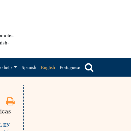
romotes
nish-
o help
Spanish
English
Portuguese
icas
L EN