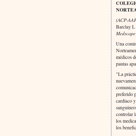
COLEGI
NORTEA
(ACP-AAFP 
Barclay L
Medscape
Una comis
Norteamer
médicos de
pautas apa
"La prácti
nuevamente
comunicado
preferido 
cardíaco y
sanguíneos
controlar 
los medic
los benefi