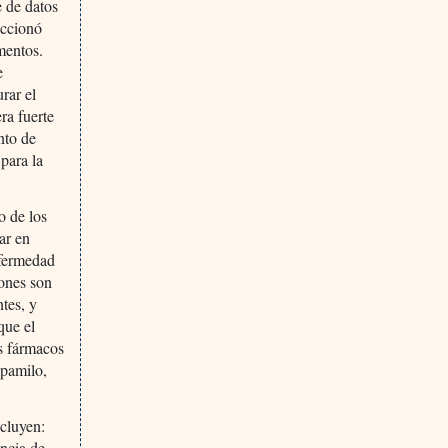
e de datos
eccionó
mentos.
e
urar el
ra fuerte
nto de
para la
o de los
lar en
nfermedad
iones son
ntes, y
que el
os fármacos
apamilo,
ncluyen:
encia de