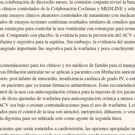
a colaboración de dieciocho meses, la comisión conjunta revisó la bas
s clínicos controlados de la Colaboración Cochrane y MEDLINE y sel
ente ensayos clínicos aleatorios controlados de tratamiento con medica
ados de ensayos recientes confirman resultados similares de estudios qu
 estrategias para controlar la tasa ventricular con estrategias para resta
sal. Comparado con placebo, la evidencia para la prevención del ACV e
rfarina y sugestiva para la aspirina. Sin embargo, la evidencia del aume
sangrado importante fue sugestiva para la warfarina y poco concluyente 
ecomendaciones para los clínicos y los médicos de familia para el manej
con fibrilación auricular no se aplican a pacientes con fibrilación auricu
orio, post infarto de miocardio, insuficiencia cardiaca de grado IV, o e
o en pacientes que ya toman fármacos antiarrítmicos. Estas recomendac
ntrol de la tasa con anticoagulación crónica para la mayoría de los pacie
o de dosis ajustadas de warfarina para anticoagulación crónica a menos 
ACV sea bajo o existan contraindicaciones para el uso de warfarina. L
os para el control de la tasa son atenolol, metoprolol, diltiazem, o ver
a digoxina para ser utilizada solo como agente de segunda línea.
acientes que serán sometidos a cardioversión, las opciones apropiadas i
rafía transesofágica seguida por cardioversión aguda temprana (en aus