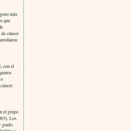
rógeno más
os que
de
o de cáncer
arrollaron
, con el
equinos
 o
e cáncer
n el grupo
003). Los
y grado
infáticos