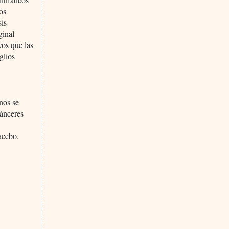
os
sis
ginal
vos que las
glios
nos se
cánceres
acebo.