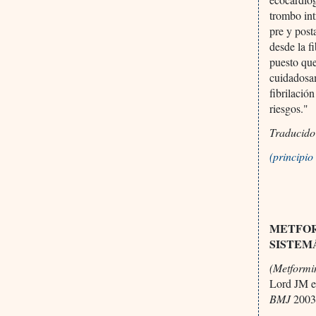
trombo int
pre y post
desde la f
puesto que
cuidadosam
fibrilació
riesgos."
Traducido
(principi
METFOR
SISTEM
(Metformin
Lord JM et
BMJ
2003