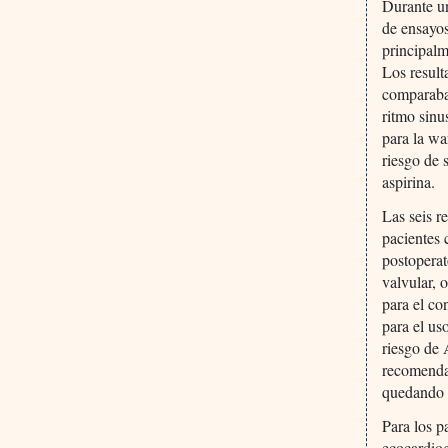
Durante un
de ensayo
principalm
Los result
comparaban
ritmo sinu
para la wa
riesgo de 
aspirina.
Las seis r
pacientes 
postoperat
valvular, 
para el co
para el us
riesgo de 
recomendad
quedando l
Para los p
ecocardiog