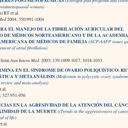
JERES POSTMENOPÁUSICAS
(Estrogen plus progestin and color
 postmenopausal women)
i RT et al.
 Med
2004; 350:991-1004
ARA EL MANEJO DE LA FIBRILACIÓN AURICULAR DEL
O DE MÉDICOS NORTEAMERICANO Y DE LA ACADEMI
MERICANA DE MÉDICOS DE FAMILIA
(ACP-AAFP issues gu
ment of atrial fibrillation)
from
Ann Intern Med.
2003; 139:1009-1017, 1018-1033
MINA EN EL SÍNDROME DE OVARIO POLIQUÍSTICO: RE
ÁTICA Y METAANÁLISIS
(Metformin in polycystic ovary syndrom
 review and meta-analysis)
 al.
; 327:951-956
CIAS EN LA AGRESIVIDAD DE LA ATENCIÓN DEL CÁN
XIMIDAD DE LA MUERTE
(
(Trends in the aggressiveness of canc
d of life)
t al.