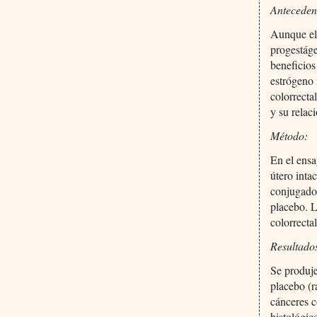
Anteceden
Aunque el
progestáge
beneficios
estrógeno 
colorrecta
y su relaci
Método:
En el ens
útero inta
conjugados
placebo. L
colorrecta
Resultado
Se produje
placebo (r
cánceres c
histológic