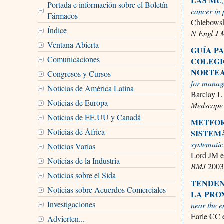
LAS MU
Portada e información sobre el Boletín
cancer in
Fármacos
Chlebowsk
Índice
N Engl J
Ventana Abierta
GUÍA P
Comunicaciones
COLEGI
NORTEA
Congresos y Cursos
for manage
Noticias de América Latina
Barclay L
Noticias de Europa
Medscape
Noticias de EE.UU y Canadá
METFOR
Noticias de África
SISTEM
systematic
Noticias Varias
Lord JM et
Noticias de la Industria
BMJ
2003
Noticias sobre el Sida
TENDEN
Noticias sobre Acuerdos Comerciales
LA PRO
Investigaciones
near the en
Earle CC e
Advierten...