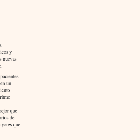
A
a
icos y
as nuevas
e.
 pacientes
 en un
iento
 ritmo
mejor que
arios de
ayores que