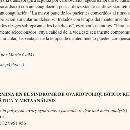
racardíaco) con anticoagulación postcardioversión, o cardioversión retr
anticoagulación. "La mayor parte de los pacientes convertidos al ritmo s
ibrilación auricular no deben ser tratados con terapia del mantenimiento 
 los riesgos sobrepasan a los beneficios”, escriben los autores. "Para pa
ente seleccionados, cuya calidad de la vida este seriamente compromet
n auricular, las ventajas de la terapia de mantenimiento pueden compensa
 por Martín Cañás
o de página…)
MINA EN EL SÍNDROME DE OVARIO POLIQUÍSTICO: RE
ÁTICA Y METAANÁLISIS
 in polycystic ovary syndrome: systematic review and meta-analysis)
 al.
; 327:951-956