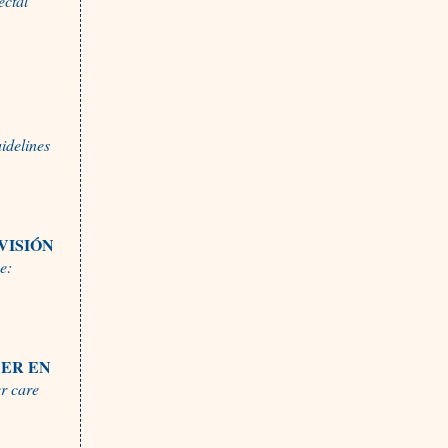
ectal
A
idelines
VISIÓN
e:
CER EN
er care