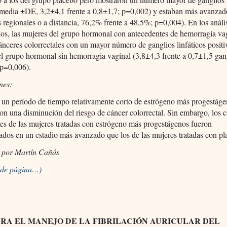
 (media ±DE, 3,2±4,1 frente a 0,8±1,7; p=0,002) y estaban más avanzad
s regionales o a distancia, 76,2% frente a 48,5%; p=0,004). En los análi
ios, las mujeres del grupo hormonal con antecedentes de hemorragia va
ánceres colorrectales con un mayor número de ganglios linfáticos positi
l grupo hormonal sin hemorragia vaginal (3,8±4,3 frente a 0,7±1,5 gan
, p=0,006).
nes:
 un período de tiempo relativamente corto de estrógeno más progestáge
on una disminución del riesgo de cáncer colorrectal. Sin embargo, los 
les de las mujeres tratadas con estrógeno más progestágenos fueron
ados en un estadio más avanzado que los de las mujeres tratadas con pl
 por Martín Cañás
o de página…)
ARA EL MANEJO DE LA FIBRILACIÓN AURICULAR DEL