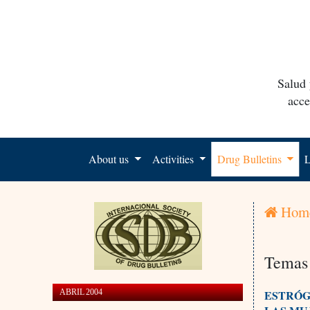
Salud 
acce
About us
Activities
Drug Bulletins
L
Hom
Temas 
ABRIL 2004
ESTRÓG