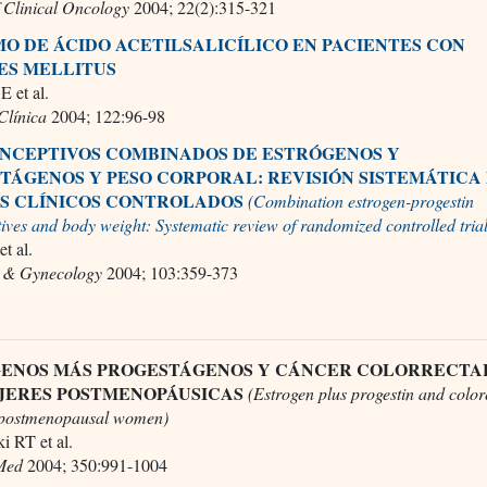
f Clinical Oncology
2004; 22(2):315-321
O DE ÁCIDO ACETILSALICÍLICO EN PACIENTES CON
ES MELLITUS
E et al.
Clínica
2004; 122:96-98
NCEPTIVOS COMBINADOS DE
ESTRÓGENOS Y
STÁGENOS
Y PESO CORPORAL: REVISIÓN SISTEMÁTICA
S CLÍNICOS CONTROLADOS
(Combination estrogen-progestin
ives and body weight: Systematic review of randomized controlled trial
t al.
s & Gynecology
2004; 103:359-373
ENOS MÁS PROGESTÁGENOS Y CÁNCER COLORRECTA
JERES POSTMENOPÁUSICAS
(Estrogen plus progestin and color
 postmenopausal women)
i RT et al.
 Med
2004; 350:991-1004