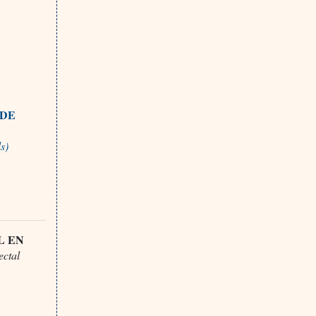
 DE
s)
L EN
ectal