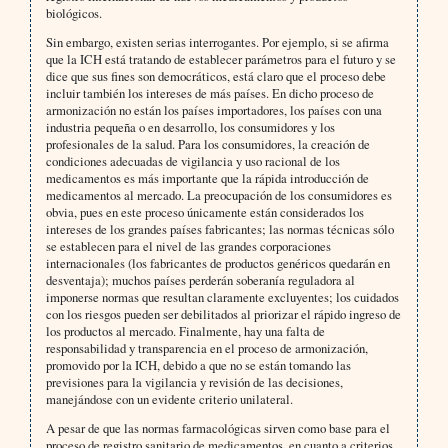
biológicos.
Sin embargo, existen serias interrogantes. Por ejemplo, si se afirma
que la ICH está tratando de establecer parámetros para el futuro y se
dice que sus fines son democráticos, está claro que el proceso debe
incluir también los intereses de más países. En dicho proceso de
armonización no están los países importadores, los países con una
industria pequeña o en desarrollo, los consumidores y los
profesionales de la salud. Para los consumidores, la creación de
condiciones adecuadas de vigilancia y uso racional de los
medicamentos es más importante que la rápida introducción de
medicamentos al mercado. La preocupación de los consumidores es
obvia, pues en este proceso únicamente están considerados los
intereses de los grandes países fabricantes; las normas técnicas sólo
se establecen para el nivel de las grandes corporaciones
internacionales (los fabricantes de productos genéricos quedarán en
desventaja); muchos países perderán soberanía reguladora al
imponerse normas que resultan claramente excluyentes; los cuidados
con los riesgos pueden ser debilitados al priorizar el rápido ingreso de
los productos al mercado. Finalmente, hay una falta de
responsabilidad y transparencia en el proceso de armonización,
promovido por la ICH, debido a que no se están tomando las
previsiones para la vigilancia y revisión de las decisiones,
manejándose con un evidente criterio unilateral.
A pesar de que las normas farmacológicas sirven como base para el
proceso de registro sanitario de medicamentos, en cuanto a criterios