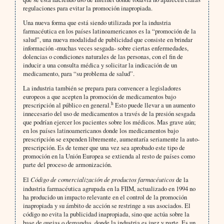
regulaciones para evitar la promoción inapropiada.
Una nueva forma que está siendo utilizada por la industria
farmacéutica en los países latinoamericanos es la “promoción de la
salud”, una nueva modalidad de publicidad que consiste en brindar
información -muchas veces sesgada- sobre ciertas enfermedades,
dolencias o condiciones naturales de las personas, con el fin de
inducir a una consulta médica y solicitar la indicación de un
medicamento, para “su problema de salud”.
La industria también se prepara para convencer a legisladores
europeos a que acepten la promoción de medicamentos bajo
h
prescripción al público en general.
Esto puede llevar a un aumento
innecesario del uso de medicamentos a través de la presión sesgada
que podrían ejercer los pacientes sobre los médicos. Mas grave aún;
en los países latinoamericanos donde los medicamentos bajo
prescripción se expenden libremente, aumentaría seriamente la auto-
prescripción. Es de temer que una vez sea aprobado este tipo de
promoción en la Unión Europea se extienda al resto de países como
parte del proceso de armonización.
El
Código de comercialización de productos farmacéuticos
de la
industria farmacéutica agrupada en la
FIIM, actualizado en 1994 no
ha producido un impacto relevante en el control de la promoción
inapropiada y su ámbito de acción se restringe a sus asociados. El
código no evita la publicidad inapropiada, sino que actúa sobre la
base de quejas o demandas, donde la industria es juez y parte. Es un