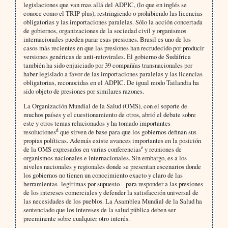
legislaciones que van mas allá del ADPIC, (lo que en inglés se
conoce como el TRIP plus), restringiendo o prohibiendo las licencias
obligatorias y las importaciones paralelas. Sólo la acción concertada
de gobiernos, organizaciones de la sociedad civil y organismos
internacionales pueden parar esas presiones. Brasil es uno de los
casos más recientes en que las presiones han recrudecido por producir
versiones genéricas de anti-retovirales. El gobierno de Sudáfrica
también ha sido enjuiciado por 39 compañías transnacionales por
haber legislado a favor de las importaciones paralelas y las licencias
obligatorias, reconocidas en el ADPIC. De igual modo Tailandia ha
sido objeto de presiones por similares razones.
La Organización Mundial de la Salud (OMS), con el soporte de
muchos países y el cuestionamiento de otros, abrió el debate sobre
este y otros temas relacionados y ha tomado importantes
d
resoluciones
que sirven de base para que los gobiernos definan sus
propias políticas. Además existe avances importantes en la posición
e
de la OMS expresados en varias conferencias
y reuniones de
organismos nacionales e internacionales. Sin embargo, es a los
niveles nacionales y regionales donde se presentan escenarios donde
los gobiernos no tienen un conocimiento exacto y claro de las
herramientas -legítimas por supuesto – para responder a las presiones
de los intereses comerciales y defender la satisfacción universal de
las necesidades de los pueblos. La Asamblea Mundial de la Salud ha
sentenciado que los intereses de la salud pública deben ser
preeminente sobre cualquier otro interés.