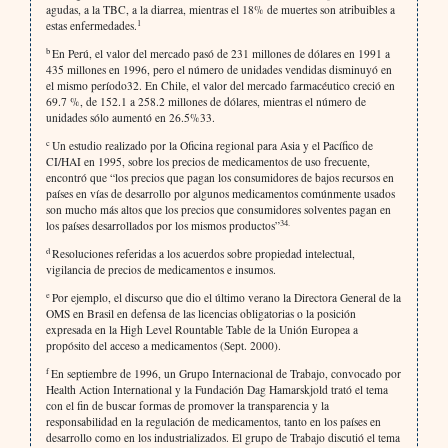
agudas, a la TBC, a la diarrea, mientras el 18% de muertes son atribuibles a
1
estas enfermedades.
b
En Perú, el valor del mercado pasó de 231 millones de dólares en 1991 a
435 millones en 1996, pero el número de unidades vendidas disminuyó en
el mismo período32. En Chile, el valor del mercado farmacéutico creció en
69.7 %, de 152.1 a 258.2 millones de dólares, mientras el número de
unidades sólo aumentó en 26.5%33.
c
Un estudio realizado por la Oficina regional para Asia y el Pacífico de
CI/HAI en 1995, sobre los precios de medicamentos de uso frecuente,
encontró que “los precios que pagan los consumidores de bajos recursos en
países en vías de desarrollo por algunos medicamentos comúnmente usados
son mucho más altos que los precios que consumidores solventes pagan en
34.
los países desarrollados por los mismos productos”
d
Resoluciones referidas a los acuerdos sobre propiedad intelectual,
vigilancia de precios de medicamentos e insumos.
e
Por ejemplo, el discurso que dio el último verano la Directora General de la
OMS en Brasil en defensa de las licencias obligatorias o la posición
expresada en la High Level Rountable Table de la Unión Europea a
propósito del acceso a medicamentos (Sept. 2000).
f
En septiembre de 1996, un Grupo Internacional de Trabajo, convocado por
Health Action International y la Fundación Dag Hamarskjold trató el tema
con el fin de buscar formas de promover la transparencia y la
responsabilidad en la regulación de medicamentos, tanto en los países en
desarrollo como en los industrializados. El grupo de Trabajo discutió el tema