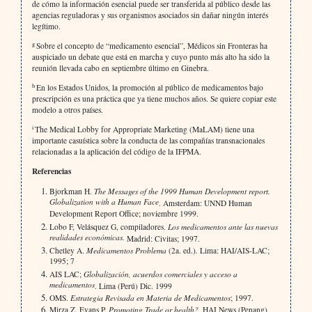
de cómo la información esencial puede ser transferida al público desde las
agencias reguladoras y sus organismos asociados sin dañar ningún interés
legítimo.
g
Sobre el concepto de “medicamento esencial”, Médicos sin Fronteras ha
auspiciado un debate que está en marcha y cuyo punto más alto ha sido la
reunión llevada cabo en septiembre último en Ginebra.
h
En los Estados Unidos, la promoción al público de medicamentos bajo
prescripción es una práctica que ya tiene muchos años. Se quiere copiar este
modelo a otros países.
i
The Medical Lobby for Appropriate Marketing (MaLAM) tiene una
importante casuística sobre la conducta de las compañías transnacionales
relacionadas a la aplicación del código de la IFPMA.
Referencias
Bjorkman H.
The Messages of the 1999 Human Development report.
Globalization with a Human Face
. Amsterdam: UNND Human
Development Report Office; noviembre 1999.
Lobo F, Velásquez G, compiladores.
Los medicamentos ante las nuevas
realidades económicas.
Madrid: Civitas; 1997.
Chetley A.
Medicamentos Problema
(2a. ed.)
.
Lima: HAI/AIS-LAC;
1995; 7
AIS LAC;
Globalización, acuerdos comerciales y acceso a
medicamentos
. Lima (Perú) Dic. 1999
OMS.
Estrategia Revisada en Materia de Medicamentos
; 1997.
Mirza Z, Evans P.
Promoting Trade or health?,
HAI News (Penang)