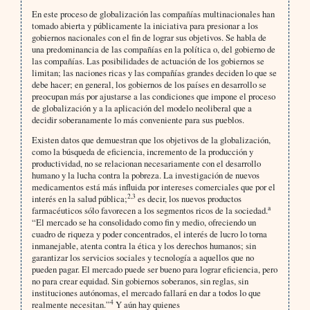
En este proceso de globalización las compañías multinacionales han
tomado abierta y públicamente la iniciativa para presionar a los
gobiernos nacionales con el fin de lograr sus objetivos. Se habla de
una predominancia de las compañías en la política o, del gobierno de
las compañías. Las posibilidades de actuación de los gobiernos se
limitan; las naciones ricas y las compañías grandes deciden lo que se
debe hacer; en general, los gobiernos de los países en desarrollo se
preocupan más por ajustarse a las condiciones que impone el proceso
de globalización y a la aplicación del modelo neoliberal que a
decidir soberanamente lo más conveniente para sus pueblos.
Existen datos que demuestran que los objetivos de la globalización,
como la búsqueda de eficiencia, incremento de la producción y
productividad, no se relacionan necesariamente con el desarrollo
humano y la lucha contra la pobreza. La investigación de nuevos
medicamentos está más influida por intereses comerciales que por el
2,3
interés en la salud pública;
es decir, los nuevos productos
a
farmacéuticos sólo favorecen a los segmentos ricos de la sociedad.
“El mercado se ha consolidado como fin y medio, ofreciendo un
cuadro de riqueza y poder concentrados, el interés de lucro lo torna
inmanejable, atenta contra la ética y los derechos humanos; sin
garantizar los servicios sociales y tecnología a aquellos que no
pueden pagar. El mercado puede ser bueno para lograr eficiencia, pero
no para crear equidad. Sin gobiernos soberanos, sin reglas, sin
instituciones autónomas, el mercado fallará en dar a todos lo que
4
realmente necesitan.”
Y aún hay quienes