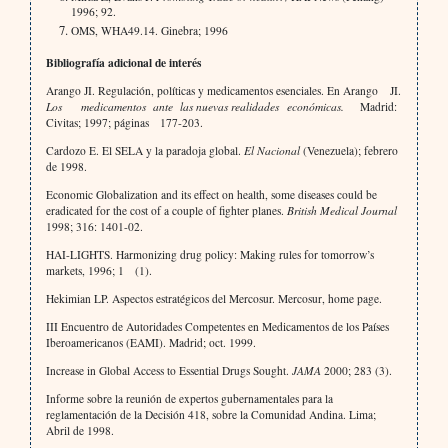
1996; 92.
OMS, WHA49.14. Ginebra; 1996
Bibliografía adicional de interés
Arango JI. Regulación, políticas y medicamentos esenciales. En Arango JI.
Los medicamentos ante las nuevas realidades económicas.
Madrid:
Civitas; 1997; páginas 177-203.
Cardozo E. El SELA y la paradoja global.
El Nacional
(Venezuela); febrero
de 1998.
Economic Globalization and its effect on health, some diseases could be
eradicated for the cost of a couple of fighter planes.
British Medical Journal
1998; 316: 1401-02.
HAI-LIGHTS. Harmonizing drug policy: Making rules for tomorrow’s
markets, 1996; 1 (1).
Hekimian LP. Aspectos estratégicos del Mercosur. Mercosur, home page.
III Encuentro de Autoridades Competentes en Medicamentos de los Países
Iberoamericanos (EAMI). Madrid; oct. 1999.
Increase in Global Access to Essential Drugs Sought.
JAMA
2000; 283 (3).
Informe sobre la reunión de expertos gubernamentales para la
reglamentación de la Decisión 418, sobre la Comunidad Andina. Lima;
Abril de 1998.