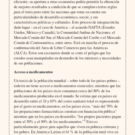
eficiente; su apertura a otras economías podría permitir la obtención
de mejores resultados a condición de que se cumplan ciertas reglas
para el trato justo entre las naciones que tome en cuenta sus
particularidades de desarrollo económico, social, y sus
características políticas y culturales. Este proceso de integración ha
dado lugar – en el caso de América – al acuerdo NAFTA (Estados
Unidos, México y Canadá), la Comunidad Andina de Naciones, el
Mercado Común del Sur, el Mercado Común del Caribe o el Mercado
Común de Centroamérica, entre otros. Está en marcha el proceso de
conformación del Area de Libre Comercio para las Américas
(ALCA). Estos son escenarios donde se corre el peligro que los
estados sean manipulados en desmedro de los intereses y necesidades
de sus poblaciones.
Acceso a medicamentos
Un tercio de la población mundial – sobre todo de los países pobres –
todavía no tiene acceso a medicamentos esenciales, mientras que las
poblaciones de los países ricos consumen cerca del 80% de los
medicamentos producidos en el mundo. Se estima que en países en
desarrollo entre el 24 y 65% del costo sanitario total es representado
por el gasto en medicamentos; en los países ricos, “más del 70% de
las preparaciones farmacéuticas cuentan con financiación pública”
mientras que en los países en desarrollo, “los propios pacientes pagan
5
entre el 50% y el 90% de los medicamentos.”
Esto es
particularmente grave para aquellos que viven en pobreza extrema y
los pobres. En América Latina el 61 % de la población rural vive en