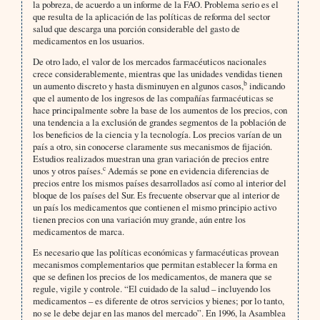
la pobreza, de acuerdo a un informe de la FAO. Problema serio es el
que resulta de la aplicación de las políticas de reforma del sector
salud que descarga una porción considerable del gasto de
medicamentos en los usuarios.
De otro lado, el valor de los mercados farmacéuticos nacionales
crece considerablemente, mientras que las unidades vendidas tienen
b
un aumento discreto y hasta disminuyen en algunos casos,
indicando
que el aumento de los ingresos de las compañías farmacéuticas se
hace principalmente sobre la base de los aumentos de los precios, con
una tendencia a la exclusión de grandes segmentos de la población de
los beneficios de la ciencia y la tecnología. Los precios varían de un
país a otro, sin conocerse claramente sus mecanismos de fijación.
Estudios realizados muestran una gran variación de precios entre
c
unos y otros países.
Además se pone en evidencia diferencias de
precios entre los mismos países desarrollados así como al interior del
bloque de los países del Sur. Es frecuente observar que al interior de
un país los medicamentos que contienen el mismo principio activo
tienen precios con una variación muy grande, aún entre los
medicamentos de marca.
Es necesario que las políticas económicas y farmacéuticas provean
mecanismos complementarios que permitan establecer la forma en
que se definen los precios de los medicamentos, de manera que se
regule, vigile y controle. “El cuidado de la salud – incluyendo los
medicamentos – es diferente de otros servicios y bienes; por lo tanto,
no se le debe dejar en las manos del mercado”. En 1996, la Asamblea