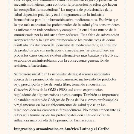
mecanismo ineficaz para controlar la promoción no ética que hacen
i
las compañías farmacéuticas.
La mayoría de profesionales de la
salud dependen práctica y casi íntegramente de la industria
farmacéutica para la información sobre medicamentos. Es obvio que
lo que más necesitan los profesionales de la salud y los consumidores
es información independiente y completa, la cual dista mucho de la
suministrada por la industria farmacéutica. Esta falta de información
independiente y la agresiva promoción de los productores da como
resultado una distorsión del consumo de medicamentos; el consumo
de productos que son ineficaces o innecesarios; se gasta dinero en
productos caros cuando existen alternativas mas baratas y efectivas;
se abusa de antimicrobianos con la consecuente generación de
resistencia bacteriana.
Se requiere insistir en la necesidad de legislaciones nacionales
acerca de la promoción de medicamentos, incluyendo los productos
bajo prescripción y los de venta libre, tomando en cuenta los
Criterios Éticos
de la OMS (1988), así como experiencias
reguladoras de algunos países en este campo. También es importante
el establecimiento de Códigos de Ética de los cuerpos profesionales
o reglamentos en los establecimientos de salud que rijan las
relaciones con las compañías farmacéuticas. No menos importante es
reforzar la formación de los profesionales con el fin de evitar la
influencia inapropiada de la promoción farmacéutica.
Integración y armonización en América Latina y el Caribe