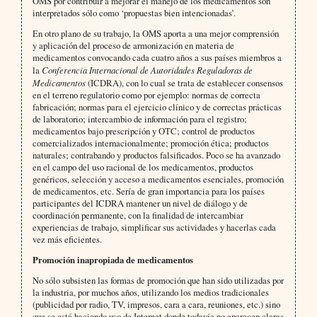
OMS por contribuir a mejorar el manejo de los medicamentos son
interpretados sólo como ‘propuestas bien intencionadas’.
En otro plano de su trabajo, la OMS aporta a una mejor comprensión
y aplicación del proceso de armonización en materia de
medicamentos convocando cada cuatro años a sus países miembros a
la
Conferencia Internacional de Autoridades Reguladoras de
Medicamentos
(ICDRA), con lo cual se trata de establecer consensos
en el terreno regulatorio como por ejemplo: normas de correcta
fabricación; normas para el ejercicio clínico y de correctas prácticas
de laboratorio; intercambio de información para el registro;
medicamentos bajo prescripción y OTC; control de productos
comercializados internacionalmente; promoción ética; productos
naturales; contrabando y productos falsificados. Poco se ha avanzado
en el campo del uso racional de los medicamentos, productos
genéricos, selección y acceso a medicamentos esenciales, promoción
de medicamentos, etc. Sería de gran importancia para los países
participantes del ICDRA mantener un nivel de diálogo y de
coordinación permanente, con la finalidad de intercambiar
experiencias de trabajo, simplificar sus actividades y hacerlas cada
vez más eficientes.
Promoción inapropiada de medicamentos
No sólo subsisten las formas de promoción que han sido utilizadas por
la industria, por muchos años, utilizando los medios tradicionales
(publicidad por radio, TV, impresos, cara a cara, reuniones, etc.) sino
que se está haciendo uso de Internet donde todavía no aparecen claras