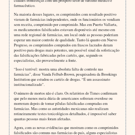
cidades fronteiriças com um próspero setor de turismo médico e
farmacêutico.
Na maioria desses lugares, os comprimidos com resultado positivo
vieram de farmácias independentes, onde os funcionários os vendiam
sem receita, comprimido por comprimido. Mas em Puerto Vallarta,
os medicamentos falsificados estavam disponíveis até mesmo em
uma rede regional de farmácias, um local onde as pessoas poderiam
esperar um maior controle de qualidade. Tanto lá quanto em Nuevo
Progreso, os comprimidos comprados em frascos lacrados deram
positivo para drogas mais potentes, um possível sinal da sofisticação
das falsificações fabricadas pelos cartéis, que, segundo os
especialistas, são provavelmente a fonte.
“Isso é terrível: mostra uma absoluta falta de controle nas
farmácias”, disse Vanda Felbab-Brown, pesquisadora da Brookings
Institution que estudou os cartéis de drogas. “É um assassinato
institucionalizado”.
O número de mortos não é claro. Os relatórios do Times confirmam
que pelo menos meia dúzia de americanos sofreram overdose ou
morreram depois de tomar pílulas falsificadas compradas em
farmácias. Mas como as autoridades mexicanas não realizam
rotineiramente testes toxicológicos detalhados, é impossível saber
quantas pessoas mais foram afetadas.
Agora, com as novas evidências que mostram como os comprimidos
falsificados são comuns nas farmácias do país, alguns especialistas