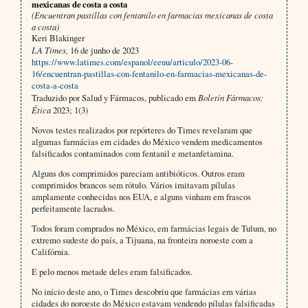
mexicanas de costa a costa
(Encuentran pastillas con fentanilo en farmacias mexicanas de costa
a costa)
Keri Blakinger
LA Times,
16 de junho de 2023
https://www.latimes.com/espanol/eeuu/articulo/2023-06-
16/encuentran-pastillas-con-fentanilo-en-farmacias-mexicanas-de-
costa-a-costa
Traduzido por Salud y Fármacos, publicado em
Boletín Fármacos:
Ética
2023; 1(3)
Novos testes realizados por repórteres do Times revelaram que
algumas farmácias em cidades do México vendem medicamentos
falsificados contaminados com fentanil e metanfetamina.
Alguns dos comprimidos pareciam antibióticos. Outros eram
comprimidos brancos sem rótulo. Vários imitavam pílulas
amplamente conhecidas nos EUA, e alguns vinham em frascos
perfeitamente lacrados.
Todos foram comprados no México, em farmácias legais de Tulum, no
extremo sudeste do país, a Tijuana, na fronteira noroeste com a
Califórnia.
E pelo menos metade deles eram falsificados.
No início deste ano, o Times descobriu que farmácias em várias
cidades do noroeste do México estavam vendendo pílulas falsificadas