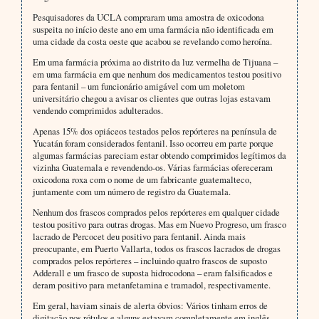
Pesquisadores da UCLA compraram uma amostra de oxicodona
suspeita no início deste ano em uma farmácia não identificada em
uma cidade da costa oeste que acabou se revelando como heroína.
Em uma farmácia próxima ao distrito da luz vermelha de Tijuana –
em uma farmácia em que nenhum dos medicamentos testou positivo
para fentanil – um funcionário amigável com um moletom
universitário chegou a avisar os clientes que outras lojas estavam
vendendo comprimidos adulterados.
Apenas 15% dos opiáceos testados pelos repórteres na península de
Yucatán foram considerados fentanil. Isso ocorreu em parte porque
algumas farmácias pareciam estar obtendo comprimidos legítimos da
vizinha Guatemala e revendendo-os. Várias farmácias ofereceram
oxicodona roxa com o nome de um fabricante guatemalteco,
juntamente com um número de registro da Guatemala.
Nenhum dos frascos comprados pelos repórteres em qualquer cidade
testou positivo para outras drogas. Mas em Nuevo Progreso, um frasco
lacrado de Percocet deu positivo para fentanil. Ainda mais
preocupante, em Puerto Vallarta, todos os frascos lacrados de drogas
comprados pelos repórteres – incluindo quatro frascos de suposto
Adderall e um frasco de suposta hidrocodona – eram falsificados e
deram positivo para metanfetamina e tramadol, respectivamente.
Em geral, haviam sinais de alerta óbvios: Vários tinham erros de
digitação nos rótulos e alguns estavam completamente em inglês