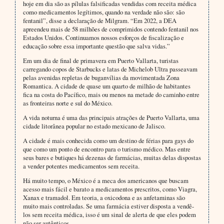
hoje em dia são as pílulas falsificadas vendidas com receita médica
como medicamentos legítimos, quando na verdade não são: são
fentanil”, disse a declaração de Milgram. “Em 2022, a DEA
apreendeu mais de 58 milhões de comprimidos contendo fentanil nos
Estados Unidos. Continuamos nossos esforços de fiscalização e
educação sobre essa importante questão que salva vidas.”
Em um dia de final de primavera em Puerto Vallarta, turistas
carregando copos de Starbucks e latas de Michelob Ultra passeavam
pelas avenidas repletas de buganvílias da movimentada Zona
Romantica. A cidade de quase um quarto de milhão de habitantes
fica na costa do Pacífico, mais ou menos na metade do caminho entre
as fronteiras norte e sul do México.
A vida noturna é uma das principais atrações de Puerto Vallarta, uma
cidade litorânea popular no estado mexicano de Jalisco.
A cidade é mais conhecida como um destino de férias para gays do
que como um ponto de encontro para o turismo médico. Mas entre
seus bares e butiques há dezenas de farmácias, muitas delas dispostas
a vender potentes medicamentos sem receita.
Há muito tempo, o México é a meca dos americanos que buscam
acesso mais fácil e barato a medicamentos prescritos, como Viagra,
Xanax e tramadol. Em teoria, a oxicodona e as anfetaminas são
muito mais controladas. Se uma farmácia estiver disposta a vendê-
los sem receita médica, isso é um sinal de alerta de que eles podem
não ser autênticos.