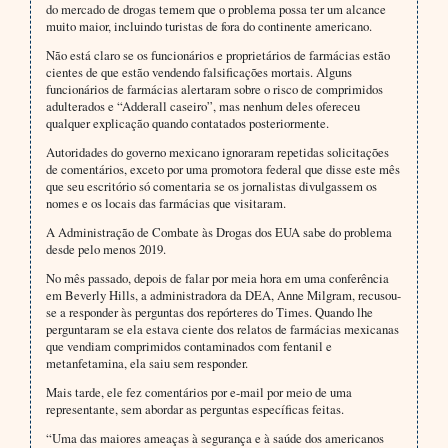
do mercado de drogas temem que o problema possa ter um alcance
muito maior, incluindo turistas de fora do continente americano.
Não está claro se os funcionários e proprietários de farmácias estão
cientes de que estão vendendo falsificações mortais. Alguns
funcionários de farmácias alertaram sobre o risco de comprimidos
adulterados e “Adderall caseiro”, mas nenhum deles ofereceu
qualquer explicação quando contatados posteriormente.
Autoridades do governo mexicano ignoraram repetidas solicitações
de comentários, exceto por uma promotora federal que disse este mês
que seu escritório só comentaria se os jornalistas divulgassem os
nomes e os locais das farmácias que visitaram.
A Administração de Combate às Drogas dos EUA sabe do problema
desde pelo menos 2019.
No mês passado, depois de falar por meia hora em uma conferência
em Beverly Hills, a administradora da DEA, Anne Milgram, recusou-
se a responder às perguntas dos repórteres do Times. Quando lhe
perguntaram se ela estava ciente dos relatos de farmácias mexicanas
que vendiam comprimidos contaminados com fentanil e
metanfetamina, ela saiu sem responder.
Mais tarde, ele fez comentários por e-mail por meio de uma
representante, sem abordar as perguntas específicas feitas.
“Uma das maiores ameaças à segurança e à saúde dos americanos