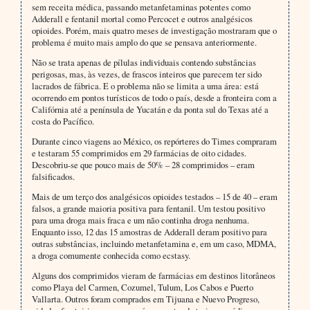
sem receita médica, passando metanfetaminas potentes como
Adderall e fentanil mortal como Percocet e outros analgésicos
opioides. Porém, mais quatro meses de investigação mostraram que o
problema é muito mais amplo do que se pensava anteriormente.
Não se trata apenas de pílulas individuais contendo substâncias
perigosas, mas, às vezes, de frascos inteiros que parecem ter sido
lacrados de fábrica. E o problema não se limita a uma área: está
ocorrendo em pontos turísticos de todo o país, desde a fronteira com a
Califórnia até a península de Yucatán e da ponta sul do Texas até a
costa do Pacífico.
Durante cinco viagens ao México, os repórteres do Times compraram
e testaram 55 comprimidos em 29 farmácias de oito cidades.
Descobriu-se que pouco mais de 50% – 28 comprimidos – eram
falsificados.
Mais de um terço dos analgésicos opioides testados – 15 de 40 – eram
falsos, a grande maioria positiva para fentanil. Um testou positivo
para uma droga mais fraca e um não continha droga nenhuma.
Enquanto isso, 12 das 15 amostras de Adderall deram positivo para
outras substâncias, incluindo metanfetamina e, em um caso, MDMA,
a droga comumente conhecida como ecstasy.
Alguns dos comprimidos vieram de farmácias em destinos litorâneos
como Playa del Carmen, Cozumel, Tulum, Los Cabos e Puerto
Vallarta. Outros foram comprados em Tijuana e Nuevo Progreso,