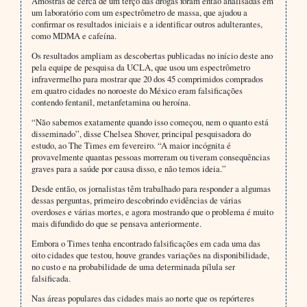
Amostras de cerca de um terço das drogas foram então analisadas em
um laboratório com um espectrômetro de massa, que ajudou a
confirmar os resultados iniciais e a identificar outros adulterantes,
como MDMA e cafeína.
Os resultados ampliam as descobertas publicadas no início deste ano
pela equipe de pesquisa da UCLA, que usou um espectrômetro
infravermelho para mostrar que 20 dos 45 comprimidos comprados
em quatro cidades no noroeste do México eram falsificações
contendo fentanil, metanfetamina ou heroína.
“Não sabemos exatamente quando isso começou, nem o quanto está
disseminado”, disse Chelsea Shover, principal pesquisadora do
estudo, ao The Times em fevereiro. “A maior incógnita é
provavelmente quantas pessoas morreram ou tiveram consequências
graves para a saúde por causa disso, e não temos ideia.”
Desde então, os jornalistas têm trabalhado para responder a algumas
dessas perguntas, primeiro descobrindo evidências de várias
overdoses e várias mortes, e agora mostrando que o problema é muito
mais difundido do que se pensava anteriormente.
Embora o Times tenha encontrado falsificações em cada uma das
oito cidades que testou, houve grandes variações na disponibilidade,
no custo e na probabilidade de uma determinada pílula ser
falsificada.
Nas áreas populares das cidades mais ao norte que os repórteres