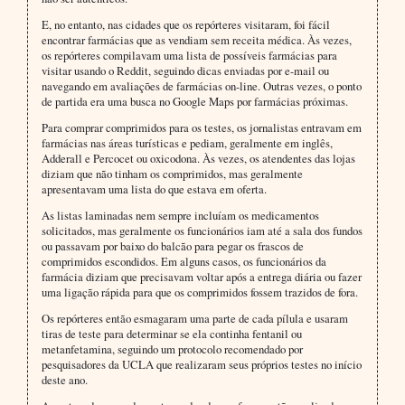
E, no entanto, nas cidades que os repórteres visitaram, foi fácil
encontrar farmácias que as vendiam sem receita médica. Às vezes,
os repórteres compilavam uma lista de possíveis farmácias para
visitar usando o Reddit, seguindo dicas enviadas por e-mail ou
navegando em avaliações de farmácias on-line. Outras vezes, o ponto
de partida era uma busca no Google Maps por farmácias próximas.
Para comprar comprimidos para os testes, os jornalistas entravam em
farmácias nas áreas turísticas e pediam, geralmente em inglês,
Adderall e Percocet ou oxicodona. Às vezes, os atendentes das lojas
diziam que não tinham os comprimidos, mas geralmente
apresentavam uma lista do que estava em oferta.
As listas laminadas nem sempre incluíam os medicamentos
solicitados, mas geralmente os funcionários iam até a sala dos fundos
ou passavam por baixo do balcão para pegar os frascos de
comprimidos escondidos. Em alguns casos, os funcionários da
farmácia diziam que precisavam voltar após a entrega diária ou fazer
uma ligação rápida para que os comprimidos fossem trazidos de fora.
Os repórteres então esmagaram uma parte de cada pílula e usaram
tiras de teste para determinar se ela continha fentanil ou
metanfetamina, seguindo um protocolo recomendado por
pesquisadores da UCLA que realizaram seus próprios testes no início
deste ano.