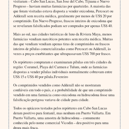
visitaram – Cabo San Lucas, San Jose del Cabo, Tijuana e Nuevo
Progreso – haviam muitas farmácias por quarteirão. A maioria das
que foram visitadas estava disposta a vender oxicodona, Percocet ou
Adderall sem receita médica, geralmente por menos de US$ 20 por
comprimido. Em Nuevo Progreso, frascos inteiros de oxicodona que
se revelaram falsificados podiam ser comprados por apenas US$ 40.
Mais ao sul, nas cidades turísticas de luxo da Riviera Maya, menos
farmácias vendiam narcóticos potentes sem receita médica. Muitas
das que vendiam vendiam apenas tiras de comprimidos ou frascos
inteiros de pílulas comercializadas como Percocet ou Adderall, às
vezes a preços exorbitantes que ultrapassavam US$ 700 por frasco.
Os repórteres compraram e examinaram pílulas em três cidades da
região: Cozumel, Playa del Carmen e Tulum, onde as farmácias
dispostas a vender pílulas individuais normalmente cobravam entre
US$ 15 e US$ 40 por pílula.Fevereiro
Os comprimidos vendidos como Adderall não se mostraram
confiáveis em todo o país, e a probabilidade de que um comprimido
vendido em uma farmácia como oxicodona ou hidrocodona fosse uma
falsificação perigosa variava de cidade para cidade.
Todos os opiáceos testados pelos repórteres em Cabo San Lucas
deram positivo para fentanil, mas nenhum em Puerto Vallarta. Em
Puerto Vallarta, uma amostra de hidrocodona – comumente
conhecida pelo nome comercial Vicodin – deu positivo para uma
droga mais fraca.