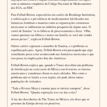
com os números completos do Código Nacional de Medicamentos
dos EUA, ou NDC.
Para Felbab-Brown, especialista em cartéis da Brookings Institution,
a sofisticação e a prevalência de medicamentos falsificados nas
farmácias lembram a maneira como as organizações criminosas
mexicanas se infiltraram na indústria pesqueira há alguns anos. O
cartel de Sinaloa “ia às fábricas de processamento e dizia: ‘Olhe,
vamos queimar sua fábrica e matar sua família se você não vender
nossos peixes'”, explicou Felbab-Brown.
Outros cartéis copiaram a manobra de Sinaloa, e o problema se
espalhou pelo país. Agora, Felbab-Brown está preocupado que algo
semelhante possa estar acontecendo nas farmácias mexicanas e que
isso possa ter implicações fora das Américas.
Felbab-Brown explica que, quando o Times descobriu um problema
de falsificação na costa oeste do México em fevereiro, os turistas
americanos e canadenses foram os mais afetados. Mas como o
problema não se limita a essa região, ele pode afetar outras
populações de visitantes.
“Toda a Riviera Maya é enorme para os turistas europeus”, disse
Felbab-Brown. “Quanta exposição isso vai dar a eles?
À luz das descobertas do The Times no México, ela disse que os
governos da Europa devem ser proativos.