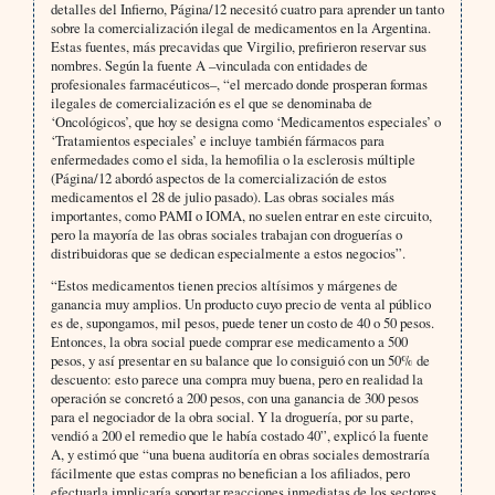
detalles del Infierno, Página/12 necesitó cuatro para aprender un tanto
sobre la comercialización ilegal de medicamentos en la Argentina.
Estas fuentes, más precavidas que Virgilio, prefirieron reservar sus
nombres. Según la fuente A –vinculada con entidades de
profesionales farmacéuticos–, “el mercado donde prosperan formas
ilegales de comercialización es el que se denominaba de
‘Oncológicos’, que hoy se designa como ‘Medicamentos especiales’ o
‘Tratamientos especiales’ e incluye también fármacos para
enfermedades como el sida, la hemofilia o la esclerosis múltiple
(Página/12 abordó aspectos de la comercialización de estos
medicamentos el 28 de julio pasado). Las obras sociales más
importantes, como PAMI o IOMA, no suelen entrar en este circuito,
pero la mayoría de las obras sociales trabajan con droguerías o
distribuidoras que se dedican especialmente a estos negocios”.
“Estos medicamentos tienen precios altísimos y márgenes de
ganancia muy amplios. Un producto cuyo precio de venta al público
es de, supongamos, mil pesos, puede tener un costo de 40 o 50 pesos.
Entonces, la obra social puede comprar ese medicamento a 500
pesos, y así presentar en su balance que lo consiguió con un 50% de
descuento: esto parece una compra muy buena, pero en realidad la
operación se concretó a 200 pesos, con una ganancia de 300 pesos
para el negociador de la obra social. Y la droguería, por su parte,
vendió a 200 el remedio que le había costado 40”, explicó la fuente
A, y estimó que “una buena auditoría en obras sociales demostraría
fácilmente que estas compras no benefician a los afiliados, pero
efectuarla implicaría soportar reacciones inmediatas de los sectores,