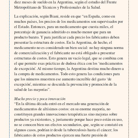
diez meses de sueldo en la Argentina, según el estudio del Frente
Metropolitano de Técnicos y Profesionales de la Salud.
La explicación, según Biani, reside en que “en España, como en
muchos países, los precios de los medicamentos son supervisados por
el Estado. Entonces, para un medicamento que cuesta miles, el
porcentaje de ganancia admitido es mucho menor que para un
producto barato. Y para justificar cada precio los fabricantes deben
presentar la estructura de costos. En la Argentina, de hecho, el
medicamento no es considerado un bien social: no hay ninguna norma
de comercialización y el fabricante no está obligado a presentar
estructuras de costos. Esto genera un vacío legal, que se combina con
el que permite esas prácticas de dudosa ética con los ‘medicamentos
de excepción’. Al mismo tiempo, la Argentina destina mucho dinero a
la compra de medicamentos. Todo esto genera las condiciones para
que los números muestren ese aumento increíble del gasto ‘de
excepción’, mientras se descuida la prevención y promoción de la
salud de las mayorías”.
Mucho precio y poca innovación
“En la última década entró en el mercado una generación de
medicamentos de altísimos costos: en su enorme mayoría, no
constituyen grandes innovaciones terapéuticas sino mejoras sobre
productos ya existentes, y, justamente porque hace poco están en uso,
no se conocen bien sus efectos secundarios, que, según se constató en
algunos casos, podrían ir desde la tuberculosis hasta el cáncer; los
fabricantes de estos productos ejercen una fuerte presión de