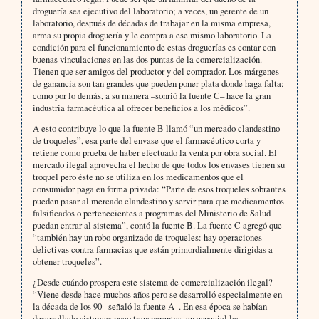
droguería sea ejecutivo del laboratorio; a veces, un gerente de un
laboratorio, después de décadas de trabajar en la misma empresa,
arma su propia droguería y le compra a ese mismo laboratorio. La
condición para el funcionamiento de estas droguerías es contar con
buenas vinculaciones en las dos puntas de la comercialización.
Tienen que ser amigos del productor y del comprador. Los márgenes
de ganancia son tan grandes que pueden poner plata donde haga falta;
como por lo demás, a su manera –sonrió la fuente C– hace la gran
industria farmacéutica al ofrecer beneficios a los médicos”.
A esto contribuye lo que la fuente B llamó “un mercado clandestino
de troqueles”, esa parte del envase que el farmacéutico corta y
retiene como prueba de haber efectuado la venta por obra social. El
mercado ilegal aprovecha el hecho de que todos los envases tienen su
troquel pero éste no se utiliza en los medicamentos que el
consumidor paga en forma privada: “Parte de esos troqueles sobrantes
pueden pasar al mercado clandestino y servir para que medicamentos
falsificados o pertenecientes a programas del Ministerio de Salud
puedan entrar al sistema”, contó la fuente B. La fuente C agregó que
“también hay un robo organizado de troqueles: hay operaciones
delictivas contra farmacias que están primordialmente dirigidas a
obtener troqueles”.
¿Desde cuándo prospera este sistema de comercialización ilegal?
“Viene desde hace muchos años pero se desarrolló especialmente en
la década de los 90 –señaló la fuente A–. En esa época se habían
desarrollado sistemas poco transparentes, en especial las