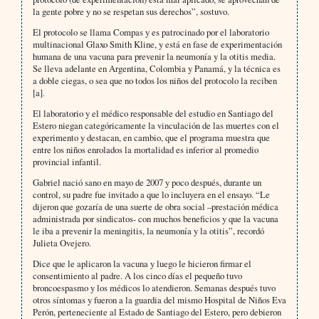
la gente pobre y no se respetan sus derechos”, sostuvo.
El protocolo se llama Compas y es patrocinado por el laboratorio
multinacional Glaxo Smith Kline, y está en fase de experimentación
humana de una vacuna para prevenir la neumonía y la otitis media.
Se lleva adelante en Argentina, Colombia y Panamá, y la técnica es
a doble ciegas, o sea que no todos los niños del protocolo la reciben
[a]
.
El laboratorio y el médico responsable del estudio en Santiago del
Estero niegan categóricamente la vinculación de las muertes con el
experimento y destacan, en cambio, que el programa muestra que
entre los niños enrolados la mortalidad es inferior al promedio
provincial infantil.
Gabriel nació sano en mayo de 2007 y poco después, durante un
control, su padre fue invitado a que lo incluyera en el ensayo. “Le
dijeron que gozaría de una suerte de obra social –prestación médica
administrada por sindicatos- con muchos beneficios y que la vacuna
le iba a prevenir la meningitis, la neumonía y la otitis”, recordó
Julieta Ovejero.
Dice que le aplicaron la vacuna y luego le hicieron firmar el
consentimiento al padre. A los cinco días el pequeño tuvo
broncoespasmo y los médicos lo atendieron. Semanas después tuvo
otros síntomas y fueron a la guardia del mismo Hospital de Niños Eva
Perón, perteneciente al Estado de Santiago del Estero, pero debieron