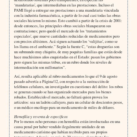
‘mandatarias’, que intermediaban en las prestaciones. Incluso el
PAMI llegó a entregar sus prestaciones a una mandataria vinculada
con la industria farmacéutica, a partir de lo cual casi todas las obras
sociales hicieron lo mismo. Esto cambió a partir de la crisis de 2001:
desde entonces, las principales obras sociales blanquearon sus
contrataciones; pero quedó el mercado de los ‘tratamientos
especiales’, que mueve cantidades reducidas de medicamentos pero
con precios altísimos. Acá siguen actuando los ‘valijitas’, como se
los llama en el ambiente.” Según la fuente C, “estas droguerías son
un submundo muy chiquito, de muy poquitas familias que están desde
hace muchísimos años enquistadas en el Estado: pasan los gobiernos
pero siguen las mismas tribus, en un rubro donde los niveles de
intermediación son millonarios”.
Así, resulta aplicable al rubro medicamentos lo que el 9 de agosto
pasado advertía a Página/12, con respecto a la sustracción de
teléfonos celulares, un investigador en cuestiones del delito: los robos
se generan cuando se han organizado mercados para los bienes
robados. Establecido el mercado, no faltará quien provea los
artículos: sea un ladrón callejero, para un celular de doscientos pesos,
o un médico oncólogo para un medicamento de miles de dólares.
Hemofilia y reventa de específicos
Por lo menos ocho personas con hemofilia están involucradas en una
causa penal por haber vendido ilegalmente unidades de un
medicamento carísimo que habían recibido para sus propios