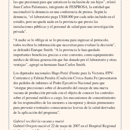
las que presionan para que autoricen la inclusión de sus hijos”, relató
Juan Carlos Palomares, integrante de FESPROSA, la entidad que
nacionalizó la denuncia en una conferencia de prensa. Según la
denuncia, “el laboratorio paga US$8.000 por cada niño incluido en el
estudio, pero no queda nada en la provincia que presta las
instalaciones públicas y el personal de salud para una investigación
privada”.
“A nadie se le obliga ni se lo presiona para ingresar al protocolo,
todos reciben la información que necesitan para evaluar la decisión”,
se defendió Enrique Smith. “A la provincia le han quedado
importantes beneficios gracias a este convenio, como equipamiento
médico de última generación que fue donado por el laboratorio y otras
ventajas”, agregó su hermano Juan Carlos Smith.
Los diputados nacionales Hugo Perié (Frente para la Victoria /FPV-
Corrientes) y Fabián Peralta (Coalición Cívica-Santa Fe) presentaron
dos pedidos de informes al Poder Ejecutivo Nacional para que
“otorgue precisiones sobre el desarrollo del ensayo de una nueva
vacuna de producción privada con el objeto de conocer los controles
sobre el personal médico a cargo, los mecanismos de consentimiento
de los responsables de los menores a incorporar y demás pormenores
para prevenir eventuales consecuencias lesivas de la salud derivadas
de la aplicación del programa”.
Gabriel recibió la vacuna y murió
Gabriel Ovejero nació el 22 de mayo de 2007 en el Hospital Regional