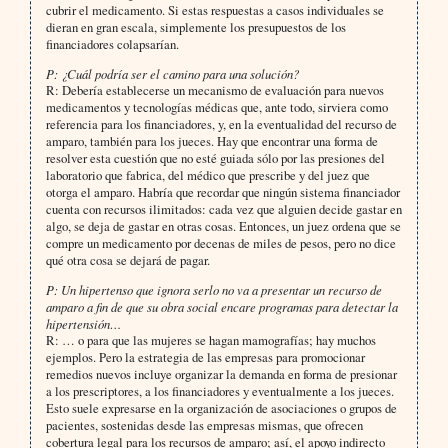
cubrir el medicamento. Si estas respuestas a casos individuales se
dieran en gran escala, simplemente los presupuestos de los
financiadores colapsarían.
P: ¿Cuál podría ser el camino para una solución?
R: Debería establecerse un mecanismo de evaluación para nuevos
medicamentos y tecnologías médicas que, ante todo, sirviera como
referencia para los financiadores, y, en la eventualidad del recurso de
amparo, también para los jueces. Hay que encontrar una forma de
resolver esta cuestión que no esté guiada sólo por las presiones del
laboratorio que fabrica, del médico que prescribe y del juez que
otorga el amparo. Habría que recordar que ningún sistema financiador
cuenta con recursos ilimitados: cada vez que alguien decide gastar en
algo, se deja de gastar en otras cosas. Entonces, un juez ordena que se
compre un medicamento por decenas de miles de pesos, pero no dice
qué otra cosa se dejará de pagar.
P: Un hipertenso que ignora serlo no va a presentar un recurso de
amparo a fin de que su obra social encare programas para detectar la
hipertensión…
R: … o para que las mujeres se hagan mamografías; hay muchos
ejemplos. Pero la estrategia de las empresas para promocionar
remedios nuevos incluye organizar la demanda en forma de presionar
a los prescriptores, a los financiadores y eventualmente a los jueces.
Esto suele expresarse en la organización de asociaciones o grupos de
pacientes, sostenidas desde las empresas mismas, que ofrecen
cobertura legal para los recursos de amparo; así, el apoyo indirecto