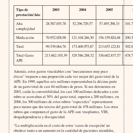
Tipo de
2003
2004
2005
prestación/Año
Alta
28.587.035,78
52.296.729,57
57.495.298,33
101.7
complejidad
Medicación
70.952.028,98
121.104.246,30
156.159.824,48
200.3
Total
99.539.064,76
173.400.975,87
213.655.122,81
302.0
Total Gasto
213.862.105,39
329.586.288,32
338.602.837,57
478.7
APE
Además, estos gastos vinculables con “mecanismos muy poco
éticos” treparon a una proporción cada vez mayor del gasto total de la
APE. En 1999, aquellos seis millones representaban la décima parte
de un gasto total de casi 64 millones de pesos. Si nos detenemos en
2003, caída la convertibilidad, los casi 100 millones dedicados a este
rubro se acercaban al 50% del gasto total, superior a 200 millones; en
2006, los 300 millones de estos rubros “especiales” representaron
poco menos que dos tercios del gasto total de 478 millones. Los otros
rubros que componen el gasto de la APE son: trasplantes, VIH,
drogadependencia y discapacidad.
“La multiplicación en el costo de estos ‘casos de excepción’ no
obedece tanto a un aumento en la cantidad de pacientes atendidos,