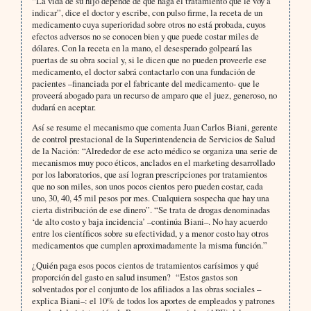
“La vida de su hijo depende de que haga el tratamiento que le voy a
indicar”, dice el doctor y escribe, con pulso firme, la receta de un
medicamento cuya superioridad sobre otros no está probada, cuyos
efectos adversos no se conocen bien y que puede costar miles de
dólares. Con la receta en la mano, el desesperado golpeará las
puertas de su obra social y, si le dicen que no pueden proveerle ese
medicamento, el doctor sabrá contactarlo con una fundación de
pacientes –financiada por el fabricante del medicamento- que le
proveerá abogado para un recurso de amparo que el juez, generoso, no
dudará en aceptar.
Así se resume el mecanismo que comenta Juan Carlos Biani, gerente
de control prestacional de la Superintendencia de Servicios de Salud
de la Nación: “Alrededor de ese acto médico se organiza una serie de
mecanismos muy poco éticos, anclados en el marketing desarrollado
por los laboratorios, que así logran prescripciones por tratamientos
que no son miles, son unos pocos cientos pero pueden costar, cada
uno, 30, 40, 45 mil pesos por mes. Cualquiera sospecha que hay una
cierta distribución de ese dinero”. “Se trata de drogas denominadas
‘de alto costo y baja incidencia’ –continúa Biani–. No hay acuerdo
entre los científicos sobre su efectividad, y a menor costo hay otros
medicamentos que cumplen aproximadamente la misma función.”
¿Quién paga esos pocos cientos de tratamientos carísimos y qué
proporción del gasto en salud insumen? “Estos gastos son
solventados por el conjunto de los afiliados a las obras sociales –
explica Biani–: el 10% de todos los aportes de empleados y patrones