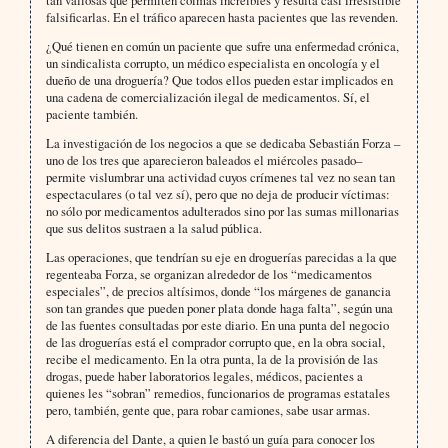
tan valiosas que permiten coimas increíbles y resulta casi irresistible
falsificarlas. En el tráfico aparecen hasta pacientes que las revenden.
¿Qué tienen en común un paciente que sufre una enfermedad crónica,
un sindicalista corrupto, un médico especialista en oncología y el
dueño de una droguería? Que todos ellos pueden estar implicados en
una cadena de comercialización ilegal de medicamentos. Sí, el
paciente también.
La investigación de los negocios a que se dedicaba Sebastián Forza –
uno de los tres que aparecieron baleados el miércoles pasado–
permite vislumbrar una actividad cuyos crímenes tal vez no sean tan
espectaculares (o tal vez sí), pero que no deja de producir víctimas:
no sólo por medicamentos adulterados sino por las sumas millonarias
que sus delitos sustraen a la salud pública.
Las operaciones, que tendrían su eje en droguerías parecidas a la que
regenteaba Forza, se organizan alrededor de los “medicamentos
especiales”, de precios altísimos, donde “los márgenes de ganancia
son tan grandes que pueden poner plata donde haga falta”, según una
de las fuentes consultadas por este diario. En una punta del negocio
de las droguerías está el comprador corrupto que, en la obra social,
recibe el medicamento. En la otra punta, la de la provisión de las
drogas, puede haber laboratorios legales, médicos, pacientes a
quienes les “sobran” remedios, funcionarios de programas estatales
pero, también, gente que, para robar camiones, sabe usar armas.
A diferencia del Dante, a quien le bastó un guía para conocer los