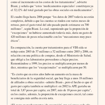
como al incremento en los costos de los tratamientos”, advierte
Biani, y señala que “estos ‘medicamentos especiales’ constituyen ya
el 32,12% del total gastado por las obras sociales en medicamentos”.
El cuadro llega hasta 2006 porque “los datos de 2007 todavía no están
completos, debido a que las cuentas se rinden con varios meses de
retraso, pero el gasto total del año pasado puede estimarse en 700
millones”, según Biani. Lo cual, suponiendo que la proporción de
“excepciones” no hubiese aumentado todavía más, daría un gasto de
420 millones de pesos relacionable con los “mecanismos muy poco
éticos”.
En comparación, la cuenta por tratamientos para el VIH-sida se
redujo entre 2003 de 57 millones a 52 millones entre 2003 y 2006, en
relación con una política de compras, desde el Ministerio de Salud,
que obligó a los laboratorios proveedores a bajar precios.
Remontándose a 1999, los precios se multiplicaron por menos de
diez, mientras que los “excepcionales” se multiplicaron por 50.
“Es cierto que en estos años hubo un aumento en la masa de
beneficiarios de la seguridad social, que hoy llega a unos 18 millones
de afiliados a obras sociales –admite Biani–, pero el hecho es que el
gasto per capita también se multiplicó: en 2002 la APE gastaba un
total de 3,87 pesos per capita; en 2007, más de 18 pesos per capita”,
en los cuales, además, la proporción de excepciones creció, tal como
se consigna más arriba en esta nota.
“El gasto en medicamentos ‘de excepción’, que así crece cada año,