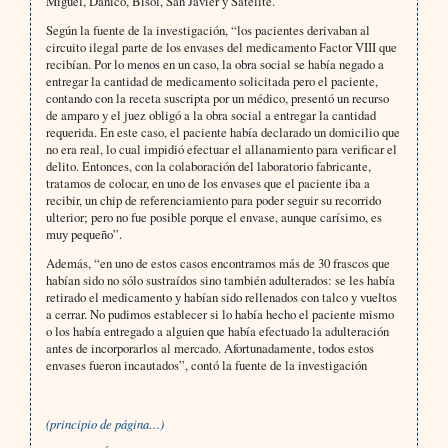
Miguel, Danico, Bisol, San Javier y Satélite.
Según la fuente de la investigación, “los pacientes derivaban al
circuito ilegal parte de los envases del medicamento Factor VIII que
recibían. Por lo menos en un caso, la obra social se había negado a
entregar la cantidad de medicamento solicitada pero el paciente,
contando con la receta suscripta por un médico, presentó un recurso
de amparo y el juez obligó a la obra social a entregar la cantidad
requerida. En este caso, el paciente había declarado un domicilio que
no era real, lo cual impidió efectuar el allanamiento para verificar el
delito. Entonces, con la colaboración del laboratorio fabricante,
tratamos de colocar, en uno de los envases que el paciente iba a
recibir, un chip de referenciamiento para poder seguir su recorrido
ulterior; pero no fue posible porque el envase, aunque carísimo, es
muy pequeño”.
Además, “en uno de estos casos encontramos más de 30 frascos que
habían sido no sólo sustraídos sino también adulterados: se les había
retirado el medicamento y habían sido rellenados con talco y vueltos
a cerrar. No pudimos establecer si lo había hecho el paciente mismo
o los había entregado a alguien que había efectuado la adulteración
antes de incorporarlos al mercado. Afortunadamente, todos estos
envases fueron incautados”, contó la fuente de la investigación
(principio de página…)