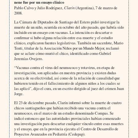
nene fue por un ensayo clínico
Pablo Calvo y Julio Rodríguez,
Clarín
(Argentina), 7 de marzo de
2008.
La Cámara de Diputados de Santiago del Estero pidió investigar la
muerte de un niño, ocurrida en octubre del año pasado, que habría sido
incluido en un ensayo con vacunas. La intención es descartar o
confirmar si hubo alguna relación entre esa muerte y el estudio
clínico, explicaron fuentes legislativas. También un sacerdote, Mario
Tenti, titular de la Asociación Niños por un Mundo Mejor, reclamó
que se aclare cómo murió el chico, identificado como Gabriel
Jeremías Ovejero.
“Vacunas contra el virus del neumococo y rotavirus, en etapa de
investigación, son aplicadas en nuestra provincia y existen dudas
acerca de su efectividad, así como de la relación de causalidad que
hubieren tenido en el fallecimiento de algunos niños a los cuales se
las aplicó”, dijo el cura, en un escrito dirigido al juez del crimen Juan
Jorge.
El 23 de diciembre pasado, Clarín informó sobre la muerte de cuatro
chicos santiagueños que habían recibido una vacuna contra el
neumococo, en el marco de un estudio denominado Compas. Se
indicó entonces que las autoridades provinciales habían comenzado
una investigación para descartar cualquier vínculo entre esas muertes
y el ensayo, que en la provincia ejecuta el Centro de Desarrollo de
Proyectos Avanzados en Pediatría (Cedepap).