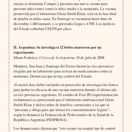
ensayo se denomina Compas y presenta una nueva vacuna para
prevenir infecciones como la otitis media y la neumonía. La vacuna,
promovida por el laboratorio Glaxo Smith Kline, está en la fase final
de prueba en niños sanos. En Santiago se vacunaron hasta fines de
diciembre 1.480 menores y se pretendía llegar a 4.500. Los médicos
del Estado cobraban US$350 por chico.
II. Argentina: Se investiga si 12 bebés murieron por un
experimento
Mauro Federico,
Crítica de la Argentina,
10 de julio de 2008
Mendoza, San Juan y Santiago del Estero fueron las tres provincias
elegidas por un laboratorio para testear un medicamento contra la
neumonía. Denuncian que no hay control del Estado.
Al menos doce bebés incluidos en protocolos de investigación clínica
para probar la eficacia de una vacuna murieron durante el último año
en tres provincias argentinas. El estudio de Fase III (experimentación
en humanos) es patrocinado por el laboratorio multinacional Glaxo
Smith Kline y utiliza niños de familias carenciadas a las que se
“presiona y obliga para que firmen los consentimientos legales”,
según lo denunció la Federación de Profesionales de la Salud de la
República Argentina (FESPROSA).
Los denunciantes dijeron que “esto ocurre sin ningún tipo de control