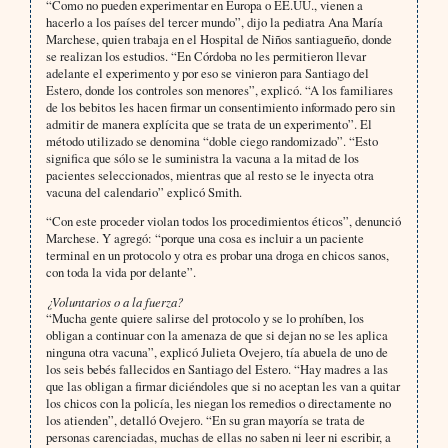
“Como no pueden experimentar en Europa o EE.UU., vienen a
hacerlo a los países del tercer mundo”, dijo la pediatra Ana María
Marchese, quien trabaja en el Hospital de Niños santiagueño, donde
se realizan los estudios. “En Córdoba no les permitieron llevar
adelante el experimento y por eso se vinieron para Santiago del
Estero, donde los controles son menores”, explicó. “A los familiares
de los bebitos les hacen firmar un consentimiento informado pero sin
admitir de manera explícita que se trata de un experimento”. El
método utilizado se denomina “doble ciego randomizado”. “Esto
significa que sólo se le suministra la vacuna a la mitad de los
pacientes seleccionados, mientras que al resto se le inyecta otra
vacuna del calendario” explicó Smith.
“Con este proceder violan todos los procedimientos éticos”, denunció
Marchese. Y agregó: “porque una cosa es incluir a un paciente
terminal en un protocolo y otra es probar una droga en chicos sanos,
con toda la vida por delante”.
¿Voluntarios o a la fuerza?
“Mucha gente quiere salirse del protocolo y se lo prohíben, los
obligan a continuar con la amenaza de que si dejan no se les aplica
ninguna otra vacuna”, explicó Julieta Ovejero, tía abuela de uno de
los seis bebés fallecidos en Santiago del Estero. “Hay madres a las
que las obligan a firmar diciéndoles que si no aceptan les van a quitar
los chicos con la policía, les niegan los remedios o directamente no
los atienden”, detalló Ovejero. “En su gran mayoría se trata de
personas carenciadas, muchas de ellas no saben ni leer ni escribir, a