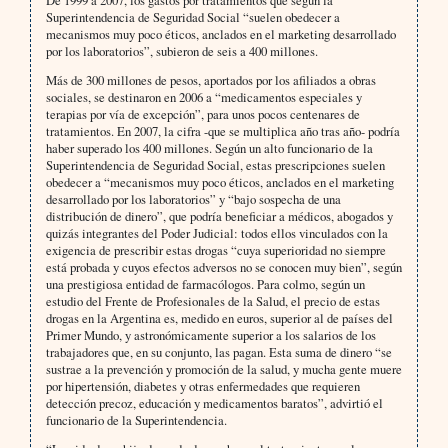
De 1999 a 2007, los gastos por tratamientos que según la
Superintendencia de Seguridad Social “suelen obedecer a
mecanismos muy poco éticos, anclados en el marketing desarrollado
por los laboratorios”, subieron de seis a 400 millones.
Más de 300 millones de pesos, aportados por los afiliados a obras
sociales, se destinaron en 2006 a “medicamentos especiales y
terapias por vía de excepción”, para unos pocos centenares de
tratamientos. En 2007, la cifra -que se multiplica año tras año- podría
haber superado los 400 millones. Según un alto funcionario de la
Superintendencia de Seguridad Social, estas prescripciones suelen
obedecer a “mecanismos muy poco éticos, anclados en el marketing
desarrollado por los laboratorios” y “bajo sospecha de una
distribución de dinero”, que podría beneficiar a médicos, abogados y
quizás integrantes del Poder Judicial: todos ellos vinculados con la
exigencia de prescribir estas drogas “cuya superioridad no siempre
está probada y cuyos efectos adversos no se conocen muy bien”, según
una prestigiosa entidad de farmacólogos. Para colmo, según un
estudio del Frente de Profesionales de la Salud, el precio de estas
drogas en la Argentina es, medido en euros, superior al de países del
Primer Mundo, y astronómicamente superior a los salarios de los
trabajadores que, en su conjunto, las pagan. Esta suma de dinero “se
sustrae a la prevención y promoción de la salud, y mucha gente muere
por hipertensión, diabetes y otras enfermedades que requieren
detección precoz, educación y medicamentos baratos”, advirtió el
funcionario de la Superintendencia.