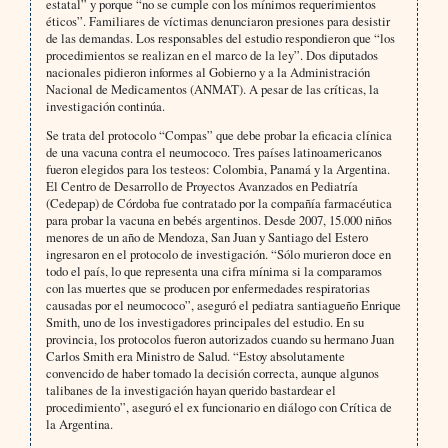
estatal” y porque “no se cumple con los mínimos requerimientos
éticos”. Familiares de víctimas denunciaron presiones para desistir
de las demandas. Los responsables del estudio respondieron que “los
procedimientos se realizan en el marco de la ley”. Dos diputados
nacionales pidieron informes al Gobierno y a la Administración
Nacional de Medicamentos (ANMAT). A pesar de las críticas, la
investigación continúa.
Se trata del protocolo “Compas” que debe probar la eficacia clínica
de una vacuna contra el neumococo. Tres países latinoamericanos
fueron elegidos para los testeos: Colombia, Panamá y la Argentina.
El Centro de Desarrollo de Proyectos Avanzados en Pediatría
(Cedepap) de Córdoba fue contratado por la compañía farmacéutica
para probar la vacuna en bebés argentinos. Desde 2007, 15.000 niños
menores de un año de Mendoza, San Juan y Santiago del Estero
ingresaron en el protocolo de investigación. “Sólo murieron doce en
todo el país, lo que representa una cifra mínima si la comparamos
con las muertes que se producen por enfermedades respiratorias
causadas por el neumococo”, aseguró el pediatra santiagueño Enrique
Smith, uno de los investigadores principales del estudio. En su
provincia, los protocolos fueron autorizados cuando su hermano Juan
Carlos Smith era Ministro de Salud. “Estoy absolutamente
convencido de haber tomado la decisión correcta, aunque algunos
talibanes de la investigación hayan querido bastardear el
procedimiento”, aseguró el ex funcionario en diálogo con Crítica de
la Argentina.