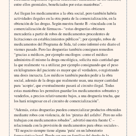
entre ellos gremiales, beneficiados por estas maniobras”.
Así llegan los medicamentos a la obra social, pero también habría
actividades ilegales en la otra punta de la comercialización, en la
obtención de las drogas. Según nuestra fuente B –vinculada con la
comercialización de fármacos– “estas droguerías obtienen
mercadería a partir de robos de medicamentos procedentes de
licitaciones en establecimientos públicos”; por ejemplo, robos de
medicamentos del Programa de Sida, tal como informó este diario el
viernes pasado. Pero las droguerías también consiguen remedios
“gracias a médicos, por ejemplo oncólogos: como el médico
administra él mismo la droga oncológica, solicita más cantidad que
la que realmente va a utilizar, por ejemplo consignando que el peso
en kilogramos del paciente es mayor que el verdadero, o registrando
una dosis inexacta. Los médicos también pueden pedir a la obra
social, además de la droga que realmente usan, una mayor cantidad
para ‘acopio’, que eventualmente pasará al circuito ilegal. Todas
estas maniobras les permiten guardar los medicamentos sobrantes y
venderlos, a precios relativamente bajos, a una droguería trucha, que
los hará reingresar en el circuito de comercialización”.
“Además, estas droguerías pueden comercializar productos obtenidos
mediante robos con violencia, de los ‘piratas del asfalto’. Pero no sólo
trabajan con medicamentos robados”, advirtió nuestra fuente C –
relacionada con la provisión de medicamentos para obras sociales–.
“El negocio siempre tiene alguna ‘pata’ en un laboratorio
farmacéutico legal. Puede ser que un familiar del dueño de la