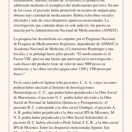
tratamientos. Además, en más de 30 envases, el producto fue
adulterado mediante el reemplazo del medicamento por talco. En uno
de los casos, el paciente había promovido un recurso de amparo para
obtener más cantidad de medicamento. Habría ocho obras sociales
afectadas y más de cinco droguerías aparecen mencionadas. La
investigación, que continúa ahora en sede judicial, fue puesta en
marcha por la Administración Nacional de Medicamentos (ANMAT).
La pesquisa fue desarrollada en conjunto, por el Programa Nacional
de Pesquisa de Medicamentos Ilegítimos, dependiente de ANMAT, la
Academia Nacional de Medicina, el Laboratorio Boehringer y una
fiscalía, y se prolongó hasta julio pasado. “El medicamento es el
Factor VIII –precisó una fuente que participó en la investigación–:
cada frasco del producto tiene un valor de unos 5000 pesos en
farmacias, y las obras sociales pagan entre 1300 y 1500 pesos por
frasco.”
En la causa judicial figuran ocho pacientes: L. A. A., cuyas acciones
podrían haber afectado al Instituto de Investigaciones
Hematológicas; C. C., que podría haber perjudicado a la Obra Social
de Maestranza; el paciente G. C. podría haber afectado a la Obra
Social de Personal de Industrias Químicas y Petroquímicas; el
paciente B. C. corresponde a la obra social Osuthgra; el paciente A.
A. B. podría haber perjudicado a la obra social IPS de Misiones; M.
N. S. podría haber perjudicado a la Obra Social Solidaridad; el
paciente H. C. habría afectado a Profe Salud; F. E. B., a la obra social
IPS de Misiones. Entre las droguerías mencionadas figuran: San