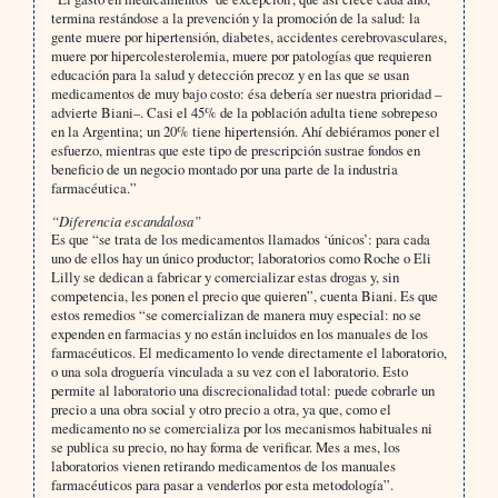
termina restándose a la prevención y la promoción de la salud: la
gente muere por hipertensión, diabetes, accidentes cerebrovasculares,
muere por hipercolesterolemia, muere por patologías que requieren
educación para la salud y detección precoz y en las que se usan
medicamentos de muy bajo costo: ésa debería ser nuestra prioridad –
advierte Biani–. Casi el 45% de la población adulta tiene sobrepeso
en la Argentina; un 20% tiene hipertensión. Ahí debiéramos poner el
esfuerzo, mientras que este tipo de prescripción sustrae fondos en
beneficio de un negocio montado por una parte de la industria
farmacéutica.”
“Diferencia escandalosa”
Es que “se trata de los medicamentos llamados ‘únicos’: para cada
uno de ellos hay un único productor; laboratorios como Roche o Eli
Lilly se dedican a fabricar y comercializar estas drogas y, sin
competencia, les ponen el precio que quieren”, cuenta Biani. Es que
estos remedios “se comercializan de manera muy especial: no se
expenden en farmacias y no están incluidos en los manuales de los
farmacéuticos. El medicamento lo vende directamente el laboratorio,
o una sola droguería vinculada a su vez con el laboratorio. Esto
permite al laboratorio una discrecionalidad total: puede cobrarle un
precio a una obra social y otro precio a otra, ya que, como el
medicamento no se comercializa por los mecanismos habituales ni
se publica su precio, no hay forma de verificar. Mes a mes, los
laboratorios vienen retirando medicamentos de los manuales
farmacéuticos para pasar a venderlos por esta metodología”.