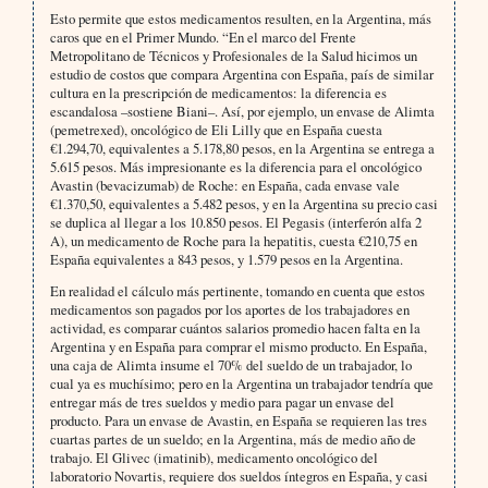
Esto permite que estos medicamentos resulten, en la Argentina, más
caros que en el Primer Mundo. “En el marco del Frente
Metropolitano de Técnicos y Profesionales de la Salud hicimos un
estudio de costos que compara Argentina con España, país de similar
cultura en la prescripción de medicamentos: la diferencia es
escandalosa –sostiene Biani–. Así, por ejemplo, un envase de Alimta
(pemetrexed), oncológico de Eli Lilly que en España cuesta
€1.294,70, equivalentes a 5.178,80 pesos, en la Argentina se entrega a
5.615 pesos. Más impresionante es la diferencia para el oncológico
Avastin (bevacizumab) de Roche: en España, cada envase vale
€1.370,50, equivalentes a 5.482 pesos, y en la Argentina su precio casi
se duplica al llegar a los 10.850 pesos. El Pegasis (interferón alfa 2
A), un medicamento de Roche para la hepatitis, cuesta €210,75 en
España equivalentes a 843 pesos, y 1.579 pesos en la Argentina.
En realidad el cálculo más pertinente, tomando en cuenta que estos
medicamentos son pagados por los aportes de los trabajadores en
actividad, es comparar cuántos salarios promedio hacen falta en la
Argentina y en España para comprar el mismo producto. En España,
una caja de Alimta insume el 70% del sueldo de un trabajador, lo
cual ya es muchísimo; pero en la Argentina un trabajador tendría que
entregar más de tres sueldos y medio para pagar un envase del
producto. Para un envase de Avastin, en España se requieren las tres
cuartas partes de un sueldo; en la Argentina, más de medio año de
trabajo. El Glivec (imatinib), medicamento oncológico del
laboratorio Novartis, requiere dos sueldos íntegros en España, y casi