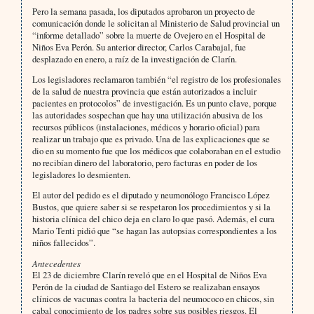
Pero la semana pasada, los diputados aprobaron un proyecto de
comunicación donde le solicitan al Ministerio de Salud provincial un
“informe detallado” sobre la muerte de Ovejero en el Hospital de
Niños Eva Perón. Su anterior director, Carlos Carabajal, fue
desplazado en enero, a raíz de la investigación de Clarín.
Los legisladores reclamaron también “el registro de los profesionales
de la salud de nuestra provincia que están autorizados a incluir
pacientes en protocolos” de investigación. Es un punto clave, porque
las autoridades sospechan que hay una utilización abusiva de los
recursos públicos (instalaciones, médicos y horario oficial) para
realizar un trabajo que es privado. Una de las explicaciones que se
dio en su momento fue que los médicos que colaboraban en el estudio
no recibían dinero del laboratorio, pero facturas en poder de los
legisladores lo desmienten.
El autor del pedido es el diputado y neumonólogo Francisco López
Bustos, que quiere saber si se respetaron los procedimientos y si la
historia clínica del chico deja en claro lo que pasó. Además, el cura
Mario Tenti pidió que “se hagan las autopsias correspondientes a los
niños fallecidos”.
Antecedentes
El 23 de diciembre Clarín reveló que en el Hospital de Niños Eva
Perón de la ciudad de Santiago del Estero se realizaban ensayos
clínicos de vacunas contra la bacteria del neumococo en chicos, sin
cabal conocimiento de los padres sobre sus posibles riesgos. El