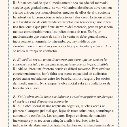
R: Sin necesidad de que el medicamento sea sacado del mercado,
sucede que, gradualmente, se van vislumbrando efectos adversos: en
ciertos anticuerpos monoclonales, muchos de ellos de alto costo, se
ha advertido la promoción de infecciones tales como la tuberculosis,
o la facilitación de enfermedades neoplásicas (cánceres): no tienen
una frecuencia que justifique su retiro del mercado, pero su presencia
matiza considerablemente las indicaciones de uso. En fin, un
medicamento que acaba de salir a la venta no debe generalmente
incorporarse al formulario; sin embargo, hay médicos que
eventualmente lo recetan y entonces hay que decidir qué hacer. Acá
se ubica la franja de conflictos.
P: El médico receta un medicamento muy caro, que no está en la
cobertura social, y le asegura a su paciente que es imprescindible…
R: Ahí se ubica una frontera donde es difícil moverse. Para evaluar
concienzudamente, haría falta una buena capacidad de auditoría:
poder trazar un balance entre los beneficios, los riesgos y los costos
del medicamento. No siempre la obra social está en condiciones de
hacerlo por sí sola.
P: Y si la obra social hace ese balance y resulta negativo, no siempre
el paciente está dispuesto a aceptarlo.
R: Si la obra social da una respuesta negativa, muchas veces se
plantea el amparo judicial que, lejos de traer soluciones, contribuye a
aumentar la confusión. Los amparos llegan en forma de mandato
inexcusable y no recurren a ningún análisis técnico: ante la
indicación de algún médico tratante, la obra social simplemente debe