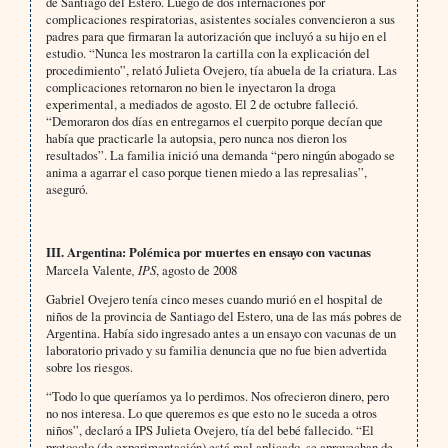
de Santiago del Estero. Luego de dos internaciones por
complicaciones respiratorias, asistentes sociales convencieron a sus
padres para que firmaran la autorización que incluyó a su hijo en el
estudio. “Nunca les mostraron la cartilla con la explicación del
procedimiento”, relató Julieta Ovejero, tía abuela de la criatura. Las
complicaciones retornaron no bien le inyectaron la droga
experimental, a mediados de agosto. El 2 de octubre falleció.
“Demoraron dos días en entregarnos el cuerpito porque decían que
había que practicarle la autopsia, pero nunca nos dieron los
resultados”. La familia inició una demanda “pero ningún abogado se
anima a agarrar el caso porque tienen miedo a las represalias”,
aseguró.
III.
Argentina: Polémica por muertes en ensayo con vacunas
Marcela Valente
, IPS
, agosto de 2008
Gabriel Ovejero tenía cinco meses cuando murió en el hospital de
niños de la provincia de Santiago del Estero, una de las más pobres de
Argentina. Había sido ingresado antes a un ensayo con vacunas de un
laboratorio privado y su familia denuncia que no fue bien advertida
sobre los riesgos.
“Todo lo que queríamos ya lo perdimos. Nos ofrecieron dinero, pero
no nos interesa. Lo que queremos es que esto no le suceda a otros
niños”, declaró a IPS Julieta Ovejero, tía del bebé fallecido. “El
protocolo (de experimentación) está mal aplicado, se aprovechan de