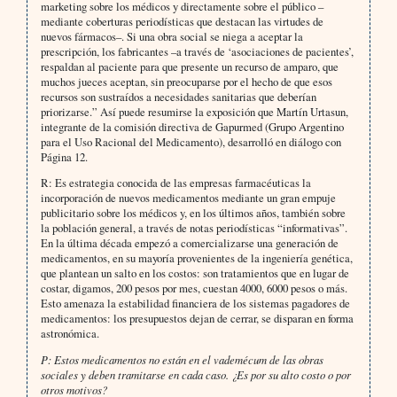
marketing sobre los médicos y directamente sobre el público –
mediante coberturas periodísticas que destacan las virtudes de
nuevos fármacos–. Si una obra social se niega a aceptar la
prescripción, los fabricantes –a través de ‘asociaciones de pacientes’,
respaldan al paciente para que presente un recurso de amparo, que
muchos jueces aceptan, sin preocuparse por el hecho de que esos
recursos son sustraídos a necesidades sanitarias que deberían
priorizarse.” Así puede resumirse la exposición que Martín Urtasun,
integrante de la comisión directiva de Gapurmed (Grupo Argentino
para el Uso Racional del Medicamento), desarrolló en diálogo con
Página 12.
R: Es estrategia conocida de las empresas farmacéuticas la
incorporación de nuevos medicamentos mediante un gran empuje
publicitario sobre los médicos y, en los últimos años, también sobre
la población general, a través de notas periodísticas “informativas”.
En la última década empezó a comercializarse una generación de
medicamentos, en su mayoría provenientes de la ingeniería genética,
que plantean un salto en los costos: son tratamientos que en lugar de
costar, digamos, 200 pesos por mes, cuestan 4000, 6000 pesos o más.
Esto amenaza la estabilidad financiera de los sistemas pagadores de
medicamentos: los presupuestos dejan de cerrar, se disparan en forma
astronómica.
P: Estos medicamentos no están en el vademécum de las obras
sociales y deben tramitarse en cada caso. ¿Es por su alto costo o por
otros motivos?