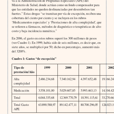
va a la Administración de Programas Especiales (APE) del
Ministerio de Salud, donde actúan como un fondo compensador para
que las entidades no queden desfinanciadas por desembolsos tan
fuertes.” Estas drogas “se tramitan por vía de excepción, reciben una
cobertura del ciento por ciento y se incluyen en los rubros
‘Medicamentos especiales’ y ‘Prestaciones de alta complejidad’, que
se refieren a fármacos, métodos de diagnóstico o terapéuticas de alto
costo y baja incidencia numérica.”
En 2006, el gasto en estos rubros superó los 300 millones de pesos
(ver Cuadro 1). En 1999, había sido de seis millones, es decir que, en
siete años, se multiplicó por 50; dicho en porcentajes, aumentó más
del 3200%.
Cuadro 1: Gastos “de excepción”
Tipo de
1999
2000
2001
200
prestación/Año
Alta
2.486.234,68
7.340.162,94
4.397.652,48
19.166.24
complejidad
Medicación
3.558.101,00
5.029.607,85
5.993.463,13
14.104.42
Total
6.044.335,68
12.369.770,79
10.391.115,61
33.270.66
Total Gasto
63.890.588,97
89.142.477,11
80.700.296,05
124.023.1
APE