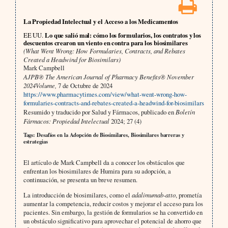
La Propiedad Intelectual y el Acceso a los Medicamentos
EE UU.
Lo que salió mal: cómo los formularios, los contratos y los
descuentos crearon un viento en contra para los biosimilares
(What Went Wrong: How Formularies, Contracts, and Rebates
Created a Headwind for Biosimilars)
Mark Campbell
AJPB® The American Journal of Pharmacy Benefits® November
2024Volume,
7 de Octubre de 2024
https://www.pharmacytimes.com/view/what-went-wrong-how-
formularies-contracts-and-rebates-created-a-headwind-for-biosimilars
Resumido y traducido por Salud y Fármacos, publicado en
Boletín
Fármacos: Propiedad Intelectual
2024; 27 (4)
Tags: Desafíos en la Adopción de Biosimilares, Biosimilares barreras y
estrategias
El artículo de Mark Campbell da a conocer los obstáculos que
enfrentan los biosimilares de Humira para su adopción, a
continuación, se presenta un breve resumen.
La introducción de biosimilares, como el
adalimumab-atto
, prometía
aumentar la competencia, reducir costos y mejorar el acceso para los
pacientes. Sin embargo, la gestión de formularios se ha convertido en
un obstáculo significativo para aprovechar el potencial de ahorro que