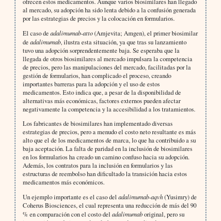
ofrecen estos medicamentos. Aunque varios biosimilares han llegado
al mercado, su adopción ha sido lenta debido a la confusión generada
por las estrategias de precios y la colocación en formularios.
El caso de
adalimumab-atto
(Amjevita; Amgen), el primer biosimilar
de
adalimumab
, ilustra esta situación, ya que tras su lanzamiento
tuvo una adopción sorprendentemente baja. Se esperaba que la
llegada de otros biosimilares al mercado impulsara la competencia
de precios, pero las manipulaciones del mercado, facilitadas por la
gestión de formularios, han complicado el proceso, creando
importantes barreras para la adopción y el uso de estos
medicamentos. Esto indica que, a pesar de la disponibilidad de
alternativas más económicas, factores externos pueden afectar
negativamente la competencia y la accesibilidad a los tratamientos.
Los fabricantes de biosimilares han implementado diversas
estrategias de precios, pero a menudo el costo neto resultante es más
alto que el de los medicamentos de marca, lo que ha contribuido a su
baja aceptación. La falta de paridad en la inclusión de biosimilares
en los formularios ha creado un camino confuso hacia su adopción.
Además, los contratos para la inclusión en formularios y las
estructuras de reembolso han dificultado la transición hacia estos
medicamentos más económicos.
Un ejemplo importante es el caso del
adalimumab-aqvh
(Yusimry) de
Coherus Biosciences, el cual representa una reducción de más del 90
% en comparación con el costo del
adalimumab
original, pero su