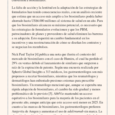
La falta de acción y la lentitud en la adaptación de las estrategias de
formularios han tenido consecuencias reales, con un análisis reciente
que estima que un acceso más amplio a los biosimilares podría haber
ahorrado hasta US$6.000 millones al sistema de salud en un año. Para
que los biosimilares alcancen su máximo potencial, es necesario que
las estrategias de formularios evolucionen y que los PBM,
patrocinadores de planes y proveedores de salud eliminen las barreras
a su adopción. Esto requerirá un cambio fundamental en los
incentivos y una reestructuración de cómo se diseñan los contratos y
se negocian los reembolsos.
Nick Paul Taylor [4] publica una nota que ilustra el contexto del
mercado de biosimilares con el caso de Humira, el cual ha perdido el
29% en ventas debido al lanzamiento de similares que surgieron a
raíz de la expiración de patente. Según una encuesta realizada por
Spherix Global Insights a 313 médicos, los gastroenterólogos son más
propensos a recetar biosimilares, mientras que los reumatólogos y
dermatólogos han enfrentado presiones externas para prescribir
biosimilares. Un reumatólogo mencionó que, aunque se esperaba una
rápida adopción de biosimilares, el cambio ha sido gradual y menos
problemático de lo previsto [5]. AbbVie mantendrá un acceso
equitativo a los biosimilares para la mayoría de los pacientes en el
presente año, aunque anticipa que este acceso será menor en 2025. En
cuanto a las marcas de biosimilares, los gastroenterólogos prefieren
Amjevita de Amgen y aumentan el uso de
adalimumab
sin marca. La