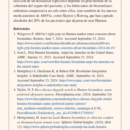
elección de un biosimilar específico depende en gran medida de la
cobertura del seguro del paciente, y los fabricantes de biosimilares
enfrentan competencia no solo entre ellos, sino también de los nuevos
medicamentos de AbbVie, como Skyrizi y Rinvoq, que han captado
alrededor del 20% de los pacientes que dejaron de usar Humira.
Referencias
Wingrove P. AbbVie’s tight grip on Humira market raises concerns about
biosimilars. Reuters. June 7, 2024. Accessed September 23, 2024.
https://www.reuters.com/business/healthcare-pharmaceuticals/abbvies-
tight-grip-humira-market-raises-concerns-about-biosimilars-2024-06-07/
Joszt L. First Humira biosimilar, Amjevita, launches in the United States.
AJMC. January 31, 2023. Accessed September 23, 2024.
https://www.ajmc.com/view/first-humira-biosimilar-amjevita-launches-in-
the-united-states
Humphreys S, Gluckman R, & Bahou EM. Biosimilars Integration
Insights: A Stakeholder Case Study. AJMC. September 16, 2024.
Accessed September 23, 2024.
https://www.ajmc.com/view/biosimilars-
integration-insights-a-stakeholder-case-study
Taylor, N. P.
Docs discuss sluggish switch to Humira biosimilars, name
preferred off-patent options
. Fiercepharma.com. (2024, September 24)
https://www.fiercepharma.com/marketing/docs-discuss-sluggish-switch-
humira-biosimilars-name-preferred-patent-options?
utm_medium=email&utm_source=nl&utm_campaign=LS-NL-
FierceBiotech+Tracker&oly_enc_id=8329B4537289J1C
Montgomery, H.
Amjevita leads Humira biosimilars in clinician comfort
as rheumatologists remain wary
. Spherix Global Insights. (2024, abril
12).
https://www.spherixglobalinsights.com/amjevita-leads-humira-