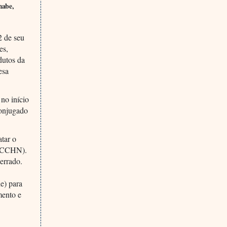
mabe,
2 de seu
es,
dutos da
esa
no início
conjugado
atar o
 (SCCHN).
cerrado.
e) para
mento e