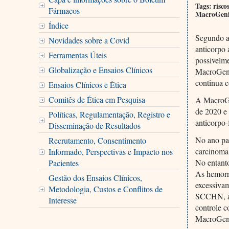
Tags: risco
Fármacos
MacroGenic
Índice
Segundo a 
Novidades sobre a Covid
anticorpo 
Ferramentas Úteis
possivelme
Globalização e Ensaios Clínicos
MacroGeni
continua c
Ensaios Clínicos e Ética
Comitês de Ética em Pesquisa
A MacroGe
de 2020 e
Políticas, Regulamentação, Registro e
anticorpo
Disseminação de Resultados
No ano pas
Recrutamento, Consentimento
carcinoma
Informado, Perspectivas e Impacto nos
No entanto
Pacientes
As hemorra
Gestão dos Ensaios Clínicos,
excessiva
Metodologia, Custos e Conflitos de
SCCHN, as
Interesse
controle 
MacroGeni