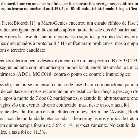
s de participar em um ensaio clínico, anticorpos anticancerígenos, enoblituzu
s, anticorpo monoclonal anti-PD-1, retifanlimabe, tebotelimabe biespecífico
FierceBiotech [1], a MacroGenics encerrou um ensaio clínico de fase 
anticancerígeno enoblituzumabe após a morte de sete dos 62 participant
nte devido a eventos hemorrágicos. Isso significa que dois dos três pro
cs direcionados à proteína B7-H3 enfrentaram problemas, mas a empr
om o terceiro candidato.
nics interrompeu o desenvolvimento de um biespecífico B7-H3xCD3 
 seguiu adiante com um anticorpo monoclonal, enoblituzumabe, e um 
-fármaco (ADC), MGC018, contra o ponto de controle imunológico.
sado, iniciou-se um ensaio clínico de fase II com o monoclonal para tr
 de células escamosas recorrente ou metastático de cabeça e pescoço
, após a morte de 7 dos 62 participantes, o estudo foi abruptamente en
gias são um evento adverso conhecido, mas, neste caso, a taxa foi
mente elevada. Em um ensaio clínico com bevacizumabe (Avastin, Roch
 taxas de mortalidade relacionadas a hemorragias nos grupos de trata
com quimioterapia foram de 3,6% e 1%, respectivamente. No estudo da
cs, a taxa foi de 11,3%.