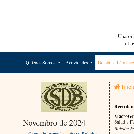
Una org
el 
Quiénes Somos
Actividades
Boletines Fármac
Inici
Recrutame
MacroGeni
Novembro de 2024
Salud y F
Boletim F
Capa e informações sobre o Boletim