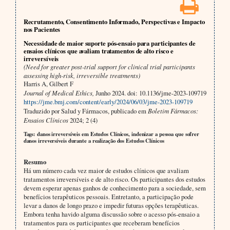
Recrutamento, Consentimento Informado, Perspectivas e Impacto
nos Pacientes
Necessidade de maior suporte pós-ensaio para participantes de
ensaios clínicos que avaliam tratamentos de alto risco e
irreversíveis
(Need for greater post-trial support for clinical trial participants
assessing high-risk, irreversible treatments)
Harris A, Gilbert F
Journal of Medical Ethics,
Junho 2024. doi: 10.1136/jme-2023-109719
https://jme.bmj.com/content/early/2024/06/03/jme-2023-109719
Traduzido por Salud y Fármacos, publicado em
Boletim Fármacos:
Ensaios Clínicos
2024; 2 (4)
Tags: danos irreversíveis em Estudos Clínicos, indenizar a pessoa que sofrer
danos irreversíveis durante a realização dos Estudos Clínicos
Resumo
Há um número cada vez maior de estudos clínicos que avaliam
tratamentos irreversíveis e de alto risco. Os participantes dos estudos
devem esperar apenas ganhos de conhecimento para a sociedade, sem
benefícios terapêuticos pessoais. Entretanto, a participação pode
levar a danos de longo prazo e impedir futuras opções terapêuticas.
Embora tenha havido alguma discussão sobre o acesso pós-ensaio a
tratamentos para os participantes que receberam benefícios