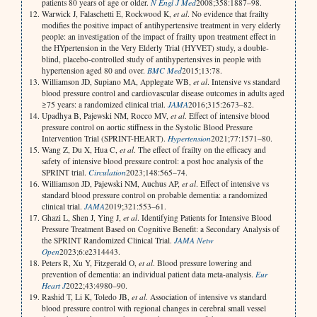
patients 80 years of age or older.
N Engl J Med
2008;358:1887–98.
Warwick J, Falaschetti E, Rockwood K,
et al
. No evidence that frailty
modifies the positive impact of antihypertensive treatment in very elderly
people: an investigation of the impact of frailty upon treatment effect in
the HYpertension in the Very Elderly Trial (HYVET) study, a double-
blind, placebo-controlled study of antihypertensives in people with
hypertension aged 80 and over.
BMC Med
2015;13:78.
Williamson JD, Supiano MA, Applegate WB,
et al
. Intensive vs standard
blood pressure control and cardiovascular disease outcomes in adults aged
≥75 years: a randomized clinical trial.
JAMA
2016;315:2673–82.
Upadhya B, Pajewski NM, Rocco MV,
et al
. Effect of intensive blood
pressure control on aortic stiffness in the Systolic Blood Pressure
Intervention Trial (SPRINT-HEART).
Hypertension
2021;77:1571–80.
Wang Z, Du X, Hua C,
et al
. The effect of frailty on the efficacy and
safety of intensive blood pressure control: a post hoc analysis of the
SPRINT trial.
Circulation
2023;148:565–74.
Williamson JD, Pajewski NM, Auchus AP,
et al
. Effect of intensive vs
standard blood pressure control on probable dementia: a randomized
clinical trial.
JAMA
2019;321:553–61.
Ghazi L, Shen J, Ying J,
et al
. Identifying Patients for Intensive Blood
Pressure Treatment Based on Cognitive Benefit: a Secondary Analysis of
the SPRINT Randomized Clinical Trial.
JAMA Netw
Open
2023;6:e2314443.
Peters R, Xu Y, Fitzgerald O,
et al
. Blood pressure lowering and
prevention of dementia: an individual patient data meta-analysis.
Eur
Heart J
2022;43:4980–90.
Rashid T, Li K, Toledo JB,
et al
. Association of intensive vs standard
blood pressure control with regional changes in cerebral small vessel