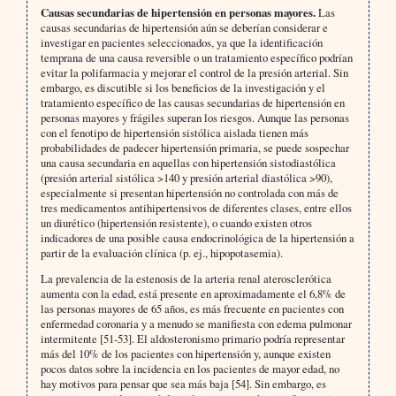
Causas secundarias de hipertensión en personas mayores.
Las
causas secundarias de hipertensión aún se deberían considerar e
investigar en pacientes seleccionados, ya que la identificación
temprana de una causa reversible o un tratamiento específico podrían
evitar la polifarmacia y mejorar el control de la presión arterial. Sin
embargo, es discutible si los beneficios de la investigación y el
tratamiento específico de las causas secundarias de hipertensión en
personas mayores y frágiles superan los riesgos. Aunque las personas
con el fenotipo de hipertensión sistólica aislada tienen más
probabilidades de padecer hipertensión primaria, se puede sospechar
una causa secundaria en aquellas con hipertensión sistodiastólica
(presión arterial sistólica >140 y presión arterial diastólica >90),
especialmente si presentan hipertensión no controlada con más de
tres medicamentos antihipertensivos de diferentes clases, entre ellos
un diurético (hipertensión resistente), o cuando existen otros
indicadores de una posible causa endocrinológica de la hipertensión a
partir de la evaluación clínica (p. ej., hipopotasemia).
La prevalencia de la estenosis de la arteria renal aterosclerótica
aumenta con la edad, está presente en aproximadamente el 6,8% de
las personas mayores de 65 años, es más frecuente en pacientes con
enfermedad coronaria y a menudo se manifiesta con edema pulmonar
intermitente [51-53]. El aldosteronismo primario podría representar
más del 10% de los pacientes con hipertensión y, aunque existen
pocos datos sobre la incidencia en los pacientes de mayor edad, no
hay motivos para pensar que sea más baja [54]. Sin embargo, es