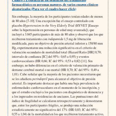
farmacológico en personas mayores, de varios ensayos clínicos
aleatorizados (Para ver el cuadro hacer click)
Sin embargo, la mayoría de los participantes tenían edades de menos
de 80 años [7-10]. Una excepción fue el ensayo controlado con
placebo
Hypertension in the Very Elderly Trial
(HYVET [Ensayo
sobre la hipertensión en personas de edad muy avanzada]), que
incluyó a 3.845 participantes de más de 80 años y observó que los que
recibieron tratamiento con
indapamida
1,5 mg de liberación
modificada, para un objetivo de presión arterial inferior a 150/80 mm
Hg, experimentaron una reducción significativa en el criterio de
valoración secundario de mortalidad total (Hazard Ratio [HR] 0,79;
intervalo de confianza [IC] del 95%: 0,65 a 0,95) y eventos
cardiovasculares (HR 0,66; IC del 95%: 0,53 a 0,82) [11]. Sin
embargo, no hubo diferencias en el criterio de valoración primario de
derrame cerebral mortal o no mortal (HR 0,70; IC del 95%: 0,49 a
1,01). Cabe señalar que la mayoría de los pacientes necesitaron que
se les añadiera
perindopril
para alcanzar el objetivo de presión
arterial. Es importante destacar que había una baja prevalencia de
enfermedades cardiovasculares en el momento de la inscripción, y
que el estudio excluyó a los pacientes con diagnóstico de demencia y
a los ingresados en residencias de ancianos. Las puntuaciones del
índice de fragilidad se calcularon retrospectivamente y demostraron
que, entre los participantes frágiles, se produjo una reducción
estadísticamente no significativa del 17% (HR 0,83; IC del 95%:
0,55 a 1,04) de la mortalidad en los que recibieron tratamiento activo,