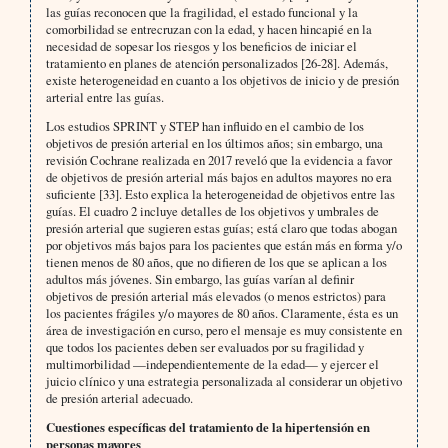
las guías reconocen que la fragilidad, el estado funcional y la
comorbilidad se entrecruzan con la edad, y hacen hincapié en la
necesidad de sopesar los riesgos y los beneficios de iniciar el
tratamiento en planes de atención personalizados [26-28]. Además,
existe heterogeneidad en cuanto a los objetivos de inicio y de presión
arterial entre las guías.
Los estudios SPRINT y STEP han influido en el cambio de los
objetivos de presión arterial en los últimos años; sin embargo, una
revisión Cochrane realizada en 2017 reveló que la evidencia a favor
de objetivos de presión arterial más bajos en adultos mayores no era
suficiente [33]. Esto explica la heterogeneidad de objetivos entre las
guías. El cuadro 2 incluye detalles de los objetivos y umbrales de
presión arterial que sugieren estas guías; está claro que todas abogan
por objetivos más bajos para los pacientes que están más en forma y/o
tienen menos de 80 años, que no difieren de los que se aplican a los
adultos más jóvenes. Sin embargo, las guías varían al definir
objetivos de presión arterial más elevados (o menos estrictos) para
los pacientes frágiles y/o mayores de 80 años. Claramente, ésta es un
área de investigación en curso, pero el mensaje es muy consistente en
que todos los pacientes deben ser evaluados por su fragilidad y
multimorbilidad —independientemente de la edad— y ejercer el
juicio clínico y una estrategia personalizada al considerar un objetivo
de presión arterial adecuado.
Cuestiones específicas del tratamiento de la hipertensión en
personas mayores