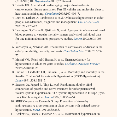
(NHANES) III.
Hypertension
2001;37:869–74.
Lakatta EG. Arterial and cardiac aging: major shareholders in
cardiovascular disease enterprises: Part III: cellular and molecular clues to
heart and arterial aging.
Circulation
2003;107:490–7.
Dani M, Dirksen A, Taraborrelli P,
et al
. Orthostatic hypotension in older
people: considerations, diagnosis and management.
Clin Med (Lond)
2021;21:e275–82.
Lewington S, Clarke R, Qizilbash N,
et al
. Age-specific relevance of usual
blood pressure to vascular mortality: a meta-analysis of individual data
for one million adults in 61 prospective studies.
Lancet
2002;360:1903–
13.
Yazdanyar A, Newman AB. The burden of cardiovascular disease in the
elderly: morbidity, mortality, and costs.
Clin Geriatr Med
2009;25:563–
77.
Musini VM, Tejani AM, Bassett K,
et al
. Pharmacotherapy for
hypertension in adults 60 years or older.
Cochrane Database Syst Rev
2019;6:CD000028.
Dahlöf B, Lindholm LH, Hansson L,
et al
. Morbidity and mortality in the
Swedish Trial in Old Patients with Hypertension (STOP-Hypertension).
Lancet
1991;338:1281–5.
Staessen JA, Fagard R, Thijs L,
et al
. Randomised double-blind
comparison of placebo and active treatment for older patients with
isolated systolic hypertension. The Systolic Hypertension in Europe (Syst-
Eur) Trial Investigators.
Lancet
1997;350:757–64.
SHEP Cooperative Research Group. Prevention of stroke by
antihypertensive drug treatment in older persons with isolated systolic
hypertension.
JAMA
1991;265:3255.
Beckett NS, Peters R, Fletcher AE,
et al
. Treatment of hypertension in