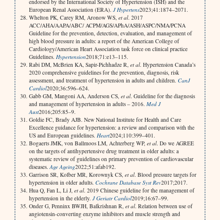
endorsed by the International Society of Hypertension (ISH) and the
European Renal Association (ERA).
J Hypertens
2023;41:1874–2071.
Whelton PK, Carey RM, Aronow WS,
et al
. 2017
ACC/AHA/AAPA/ABC/ ACPM/AGS/APhA/ASH/ASPC/NMA/PCNA
Guideline for the prevention, detection, evaluation, and management of
high blood pressure in adults: a report of the American College of
Cardiology/American Heart Association task force on clinical practice
Guidelines.
Hypertension
2018;71:e13–115.
Rabi DM, McBrien KA, Sapir-Pichhadze R,
et al
. Hypertension Canada’s
2020 comprehensive guidelines for the prevention, diagnosis, risk
assessment, and treatment of hypertension in adults and children.
Can
J
Cardiol
2020;36:596–624.
Gabb GM, Mangoni AA, Anderson CS,
et al
. Guideline for the diagnosis
and management of hypertension in adults – 2016.
Med J
Aust
2016;205:85–9.
Goldie FC, Brady AJB. New National Institute for Health and Care
Excellence guidance for hypertension: a review and comparison with the
US and European guidelines.
Heart
2024;110:399–401.
Bogaerts JMK, von Ballmoos LM, Achterberg WP,
et al
. Do we AGREE
on the targets of antihypertensive drug treatment in older adults: a
systematic review of guidelines on primary prevention of cardiovascular
diseases.
Age Ageing
2022;51:afab192.
Garrison SR, Kolber MR, Korownyk CS,
et al
. Blood pressure targets for
hypertension in older adults.
Cochrane Database Syst Rev
2017;2017.
Hua Q, Fan L, Li J,
et al
. 2019 Chinese guideline for the management of
hypertension in the elderly.
J Geriatr Cardiol
2019;16:67–99.
Onder G, Penninx BWJH, Balkrishnan R,
et al
. Relation between use of
angiotensin-converting enzyme inhibitors and muscle strength and