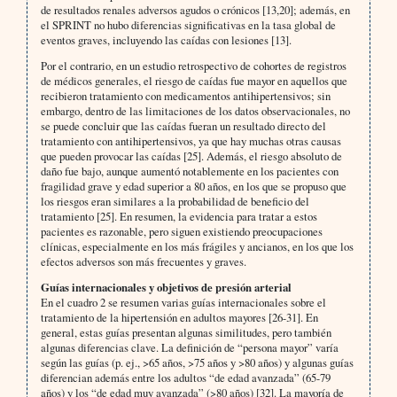
de resultados renales adversos agudos o crónicos [13,20]; además, en
el SPRINT no hubo diferencias significativas en la tasa global de
eventos graves, incluyendo las caídas con lesiones [13].
Por el contrario, en un estudio retrospectivo de cohortes de registros
de médicos generales, el riesgo de caídas fue mayor en aquellos que
recibieron tratamiento con medicamentos antihipertensivos; sin
embargo, dentro de las limitaciones de los datos observacionales, no
se puede concluir que las caídas fueran un resultado directo del
tratamiento con antihipertensivos, ya que hay muchas otras causas
que pueden provocar las caídas [25]. Además, el riesgo absoluto de
daño fue bajo, aunque aumentó notablemente en los pacientes con
fragilidad grave y edad superior a 80 años, en los que se propuso que
los riesgos eran similares a la probabilidad de beneficio del
tratamiento [25]. En resumen, la evidencia para tratar a estos
pacientes es razonable, pero siguen existiendo preocupaciones
clínicas, especialmente en los más frágiles y ancianos, en los que los
efectos adversos son más frecuentes y graves.
Guías internacionales y objetivos de presión arterial
En el cuadro 2 se resumen varias guías internacionales sobre el
tratamiento de la hipertensión en adultos mayores [26-31]. En
general, estas guías presentan algunas similitudes, pero también
algunas diferencias clave. La definición de “persona mayor” varía
según las guías (p. ej., >65 años, >75 años y >80 años) y algunas guías
diferencian además entre los adultos “de edad avanzada” (65-79
años) y los “de edad muy avanzada” (>80 años) [32]. La mayoría de