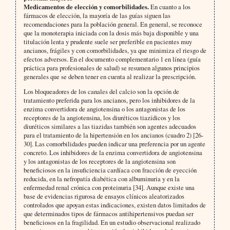
Medicamentos de elección y comorbilidades.
En cuanto a los
fármacos de elección, la mayoría de las guías siguen las
recomendaciones para la población general. En general, se reconoce
que la monoterapia iniciada con la dosis más baja disponible y una
titulación lenta y prudente suele ser preferible en pacientes muy
ancianos, frágiles y con comorbilidades, ya que minimiza el riesgo de
efectos adversos. En el documento complementario 1 en línea (guía
práctica para profesionales de salud) se resumen algunos principios
generales que se deben tener en cuenta al realizar la prescripción.
Los bloqueadores de los canales del calcio son la opción de
tratamiento preferida para los ancianos, pero los inhibidores de la
enzima convertidora de angiotensina o los antagonistas de los
receptores de la angiotensina, los diuréticos tiazídicos y los
diuréticos similares a las tiazidas también son agentes adecuados
para el tratamiento de la hipertensión en los ancianos (cuadro 2) [26-
30]. Las comorbilidades pueden indicar una preferencia por un agente
concreto. Los inhibidores de la enzima convertidora de angiotensina
y los antagonistas de los receptores de la angiotensina son
beneficiosos en la insuficiencia cardíaca con fracción de eyección
reducida, en la nefropatía diabética con albuminuria y en la
enfermedad renal crónica con proteinuria [34]. Aunque existe una
base de evidencias rigurosa de ensayos clínicos aleatorizados
controlados que apoyan estas indicaciones, existen datos limitados de
que determinados tipos de fármacos antihipertensivos puedan ser
beneficiosos en la fragilidad. En un estudio observacional realizado