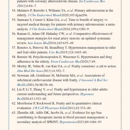
patients with coronary atherosclerotic disease.
Int Cardiovasc Res
J
2012;6:84–7.
Mulatero P, Burrello J, Williams TA,
et al
. Primary aldosteronism in the
elderly.
J Clin Endocrinol Metab
2020;105:dgaa206.
Samnani S, Cenzer I, Kline GA,
et al
. Time to benefit of surgery vs
targeted medical therapy for patients with primary aldosteronism: a meta-
analysis.
J Clin Endocrinol Metab
2024;109:e1280–9.
Raman G, Adam GP, Halladay CW,
et al
. Comparative effectiveness of
management strategies for renal artery stenosis: an updated systematic
review.
Ann Intern Med
2016;165:635–49.
Benetos A, Petrovic M, Strandberg T. Hypertension management in older
and frail older patients.
Circ Res
2019;124:1045–60.
Burnier M, Polychronopoulou E, Wuerzner G. Hypertension and drug
adherence in the elderly.
Front Cardiovasc Med
2020;7:49.
Morley JE, Vellas B, van Kan GA,
et al
. Frailty consensus: a call to action.
J
Am Med Dir Assoc
2013;14:392–7.
Newman AB, Gottdiener JS, Mcburnie MA,
et al
. Associations of
subclinical cardiovascular disease with frailty.
J Gerontol A Biol Sci
Med
Sci
2001;56:M158–66.
Liu P, Li Y, Zhang Y,
et al
. Frailty and hypertension in older adults:
current understanding and future perspectives.
Hypertens
Res
2020;43:1352–60.
Moorhouse P, Rockwood K. Frailty and its quantitative clinical
evaluation.
J R Coll Physicians Edinb
2012;42:333–40.
Zheutlin AR, Addo DK, Jacobs JA,
et al
. Evidence for age bias
contributing to therapeutic inertia in blood pressure management: a
secondary analysis of SPRINT.
Hypertension
2023;80:1484–93