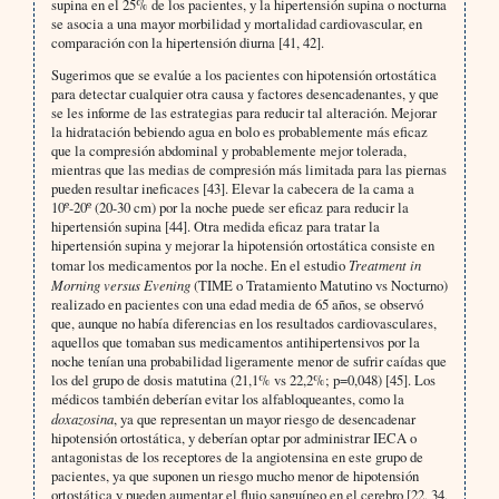
supina en el 25% de los pacientes, y la hipertensión supina o nocturna
se asocia a una mayor morbilidad y mortalidad cardiovascular, en
comparación con la hipertensión diurna [41, 42].
Sugerimos que se evalúe a los pacientes con hipotensión ortostática
para detectar cualquier otra causa y factores desencadenantes, y que
se les informe de las estrategias para reducir tal alteración. Mejorar
la hidratación bebiendo agua en bolo es probablemente más eficaz
que la compresión abdominal y probablemente mejor tolerada,
mientras que las medias de compresión más limitada para las piernas
pueden resultar ineficaces [43]. Elevar la cabecera de la cama a
10º-20º (20-30 cm) por la noche puede ser eficaz para reducir la
hipertensión supina [44]. Otra medida eficaz para tratar la
hipertensión supina y mejorar la hipotensión ortostática consiste en
tomar los medicamentos por la noche. En el estudio
Treatment in
Morning versus Evening
(TIME o Tratamiento Matutino vs Nocturno)
realizado en pacientes con una edad media de 65 años, se observó
que, aunque no había diferencias en los resultados cardiovasculares,
aquellos que tomaban sus medicamentos antihipertensivos por la
noche tenían una probabilidad ligeramente menor de sufrir caídas que
los del grupo de dosis matutina (21,1% vs 22,2%; p=0,048) [45]. Los
médicos también deberían evitar los alfabloqueantes, como la
doxazosina
, ya que representan un mayor riesgo de desencadenar
hipotensión ortostática, y deberían optar por administrar IECA o
antagonistas de los receptores de la angiotensina en este grupo de
pacientes, ya que suponen un riesgo mucho menor de hipotensión
ortostática y pueden aumentar el flujo sanguíneo en el cerebro [22, 34,