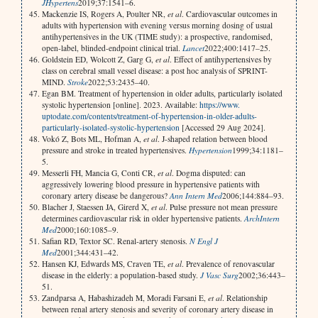
J
Hypertens
2019;37:1541–6.
Mackenzie IS, Rogers A, Poulter NR,
et al
. Cardiovascular outcomes in
adults with hypertension with evening versus morning dosing of usual
antihypertensives in the UK (TIME study): a prospective, randomised,
open-label, blinded-endpoint clinical trial.
Lancet
2022;400:1417–25.
Goldstein ED, Wolcott Z, Garg G,
et al
. Effect of antihypertensives by
class on cerebral small vessel disease: a post hoc analysis of SPRINT-
MIND.
Stroke
2022;53:2435–40.
Egan BM. Treatment of hypertension in older adults, particularly isolated
systolic hypertension [online]. 2023. Available:
https://www.
uptodate.com/contents/treatment-of-hypertension-in-older-adults-
particularly-isolated-systolic-hypertension
[Accessed 29 Aug 2024].
Vokó Z, Bots ML, Hofman A,
et al
. J-shaped relation between blood
pressure and stroke in treated hypertensives.
Hypertension
1999;34:1181–
5.
Messerli FH, Mancia G, Conti CR,
et al
. Dogma disputed: can
aggressively lowering blood pressure in hypertensive patients with
coronary artery disease be dangerous?
Ann Intern Med
2006;144:884–93.
Blacher J, Staessen JA, Girerd X,
et al
. Pulse pressure not mean pressure
determines cardiovascular risk in older hypertensive patients.
Arch
Intern
Med
2000;160:1085–9.
Safian RD, Textor SC. Renal-artery stenosis.
N Engl J
Med
2001;344:431–42.
Hansen KJ, Edwards MS, Craven TE,
et al
. Prevalence of renovascular
disease in the elderly: a population-based study.
J Vasc Surg
2002;36:443–
51.
Zandparsa A, Habashizadeh M, Moradi Farsani E,
et al
. Relationship
between renal artery stenosis and severity of coronary artery disease in