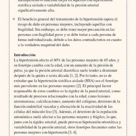
sistólica aislada o variabilidad de la presión arterial
significativamente alta.
El beneficio general del tratamiento de la hipertensión supera el
riesgo de daño en personas mayores, incluyendo aquellas con
fragilidad. Sin embargo, se debe tener mayor precaución en las
personas con fragilidad grave y se debe tratar a cada persona de
forma individualizada, debido a los datos contradictorios en cuanto
a la verdadera magnitud del daño.
Introducción
La hipertensión afecta al 60% de las personas mayores de 65 años, y
su fenotipo cambia con la edad, con un aumento de la presión de
pulso, ya que la presión arterial diastólica suele tender a disminuir
después de la quinta o sexta década [1, 2]. Por lo tanto, no es de
extrañar que la hipertensión sistólica aislada (HSA) sea el fenotipo
más prevalente en las personas mayores [2]. El principal factor
responsable de estos cambios es la rigidez de la pared arterial, como
resultado de procesos relacionados con la edad, como lesiones
ateromatosas, calcificaciones, aumento del colágeno, deterioro de la
función endotelial vascular y alteración de la reactividad de las
células del músculo liso [3]. Además, el deterioro de la regulación
autonómica suele afectar a las personas mayores y frágiles, lo que,
junto con la rigidez arterial, puede provocar hipotensión ortostática y
variabilidad de la presión arterial, otros fenotipos frecuentes entre las
personas mayores con hipertensión [3, 4].