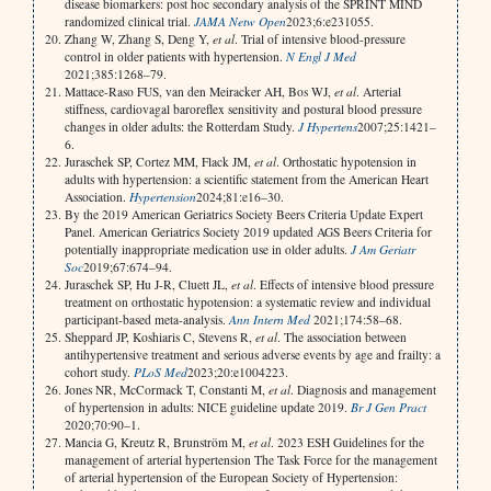
disease biomarkers: post hoc secondary analysis of the SPRINT MIND
randomized clinical trial.
JAMA Netw Open
2023;6:e231055.
Zhang W, Zhang S, Deng Y,
et al
. Trial of intensive blood-pressure
control in older patients with hypertension.
N Engl J Med
2021;385:1268–79.
Mattace-Raso FUS, van den Meiracker AH, Bos WJ,
et al
. Arterial
stiffness, cardiovagal baroreflex sensitivity and postural blood pressure
changes in older adults: the Rotterdam Study.
J Hypertens
2007;25:1421–
6.
Juraschek SP, Cortez MM, Flack JM,
et al
. Orthostatic hypotension in
adults with hypertension: a scientific statement from the American Heart
Association.
Hypertension
2024;81:e16–30.
By the 2019 American Geriatrics Society Beers Criteria Update Expert
Panel. American Geriatrics Society 2019 updated AGS Beers Criteria for
potentially inappropriate medication use in older adults.
J Am Geriatr
Soc
2019;67:674–94.
Juraschek SP, Hu J-R, Cluett JL,
et al
. Effects of intensive blood pressure
treatment on orthostatic hypotension: a systematic review and individual
participant-based meta-analysis.
Ann Intern Med
2021;174:58–68.
Sheppard JP, Koshiaris C, Stevens R,
et al
. The association between
antihypertensive treatment and serious adverse events by age and frailty: a
cohort study.
PLoS Med
2023;20:e1004223.
Jones NR, McCormack T, Constanti M,
et al
. Diagnosis and management
of hypertension in adults: NICE guideline update 2019.
Br J Gen Pract
2020;70:90–1.
Mancia G, Kreutz R, Brunström M,
et al
. 2023 ESH Guidelines for the
management of arterial hypertension The Task Force for the management
of arterial hypertension of the European Society of Hypertension: