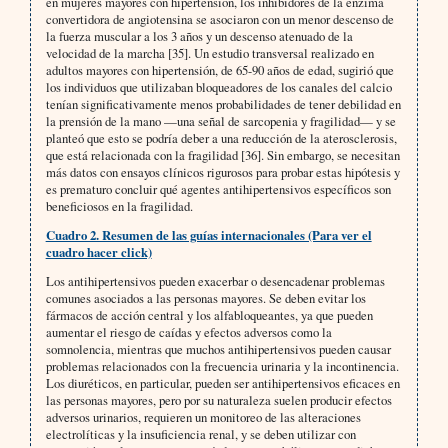
en mujeres mayores con hipertensión, los inhibidores de la enzima
convertidora de angiotensina se asociaron con un menor descenso de
la fuerza muscular a los 3 años y un descenso atenuado de la
velocidad de la marcha [35]. Un estudio transversal realizado en
adultos mayores con hipertensión, de 65-90 años de edad, sugirió que
los individuos que utilizaban bloqueadores de los canales del calcio
tenían significativamente menos probabilidades de tener debilidad en
la prensión de la mano —una señal de sarcopenia y fragilidad— y se
planteó que esto se podría deber a una reducción de la aterosclerosis,
que está relacionada con la fragilidad [36]. Sin embargo, se necesitan
más datos con ensayos clínicos rigurosos para probar estas hipótesis y
es prematuro concluir qué agentes antihipertensivos específicos son
beneficiosos en la fragilidad.
Cuadro 2. Resumen de las guías internacionales (Para ver el
cuadro hacer click)
Los antihipertensivos pueden exacerbar o desencadenar problemas
comunes asociados a las personas mayores. Se deben evitar los
fármacos de acción central y los alfabloqueantes, ya que pueden
aumentar el riesgo de caídas y efectos adversos como la
somnolencia, mientras que muchos antihipertensivos pueden causar
problemas relacionados con la frecuencia urinaria y la incontinencia.
Los diuréticos, en particular, pueden ser antihipertensivos eficaces en
las personas mayores, pero por su naturaleza suelen producir efectos
adversos urinarios, requieren un monitoreo de las alteraciones
electrolíticas y la insuficiencia renal, y se deben utilizar con