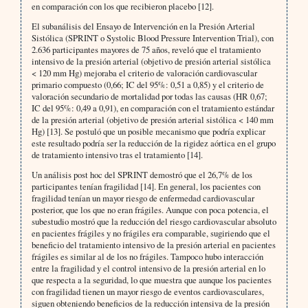
en comparación con los que recibieron placebo [12].
El subanálisis del Ensayo de Intervención en la Presión Arterial
Sistólica (SPRINT o Systolic Blood Pressure Intervention Trial), con
2.636 participantes mayores de 75 años, reveló que el tratamiento
intensivo de la presión arterial (objetivo de presión arterial sistólica
< 120 mm Hg) mejoraba el criterio de valoración cardiovascular
primario compuesto (0,66; IC del 95%: 0,51 a 0,85) y el criterio de
valoración secundario de mortalidad por todas las causas (HR 0,67;
IC del 95%: 0,49 a 0,91), en comparación con el tratamiento estándar
de la presión arterial (objetivo de presión arterial sistólica < 140 mm
Hg) [13]. Se postuló que un posible mecanismo que podría explicar
este resultado podría ser la reducción de la rigidez aórtica en el grupo
de tratamiento intensivo tras el tratamiento [14].
Un análisis post hoc del SPRINT demostró que el 26,7% de los
participantes tenían fragilidad [14]. En general, los pacientes con
fragilidad tenían un mayor riesgo de enfermedad cardiovascular
posterior, que los que no eran frágiles. Aunque con poca potencia, el
subestudio mostró que la reducción del riesgo cardiovascular absoluto
en pacientes frágiles y no frágiles era comparable, sugiriendo que el
beneficio del tratamiento intensivo de la presión arterial en pacientes
frágiles es similar al de los no frágiles. Tampoco hubo interacción
entre la fragilidad y el control intensivo de la presión arterial en lo
que respecta a la seguridad, lo que muestra que aunque los pacientes
con fragilidad tienen un mayor riesgo de eventos cardiovasculares,
siguen obteniendo beneficios de la reducción intensiva de la presión