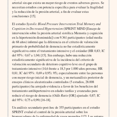
arterial sin que exista un mayor riesgo de eventos adversos graves. Se
necesitan estudios con potencia específica para evaluar la fragilidad
y la reducción de la presión arterial, a fin de evaluar estas
conclusiones [15].
El estudio
Systolic Blood Pressure Intervention Trial Memory and
Cognition in Decreased Hypertension
(SPRINT MIND [Ensayo de
intervención sobre la presión arterial sistólica Memoria y cognición
en la hipertensión disminuida]) con 9.361 participantes (edad media
de 68 años) informó que la diferencia en el criterio de valoración
primario de probabilidad de demencia no fue estadísticamente
significativa entre el tratamiento intensivo y el estándar (HR 0,83; IC
del 95%: 0,67 a 1,04) [15]. Sin embargo, hubo una reducción
estadísticamente significativa de la incidencia del criterio de
valoración secundario de deterioro cognitivo leve en el grupo de
tratamiento intensivo (14,6 frente a 18,3 por 1.000 años-persona; HR
0,81; IC del 95%: 0,69 a 0,95). 95), especialmente entre las personas
con mayor riesgo inicial de demencia, y un metaanálisis posterior de
ensayos clínicos aleatorizados controlados (5 estudios, 28.008
participantes) ha arrojado evidencia a favor de los beneficios del
tratamiento antihipertensivo en edades tardías y avanzadas para
reducir el riesgo de demencia (
Odds Ratio
[OR] ajustado: 0,87; IC
del 95%: 0,75 a 0,99) [16-18].
Un análisis secundario post-hoc de 355 participantes en el estudio
SPRINT evaluó el control de la presión arterial sobre los
biomarcadores de la enfermedad de vasos pequeños [17]. Los autores