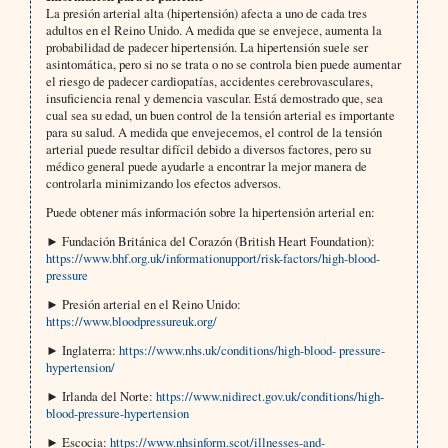
La presión arterial alta (hipertensión) afecta a uno de cada tres
adultos en el Reino Unido. A medida que se envejece, aumenta la
probabilidad de padecer hipertensión. La hipertensión suele ser
asintomática, pero si no se trata o no se controla bien puede aumentar
el riesgo de padecer cardiopatías, accidentes cerebrovasculares,
insuficiencia renal y demencia vascular. Está demostrado que, sea
cual sea su edad, un buen control de la tensión arterial es importante
para su salud. A medida que envejecemos, el control de la tensión
arterial puede resultar difícil debido a diversos factores, pero su
médico general puede ayudarle a encontrar la mejor manera de
controlarla minimizando los efectos adversos.
Puede obtener más información sobre la hipertensión arterial en:
► Fundación Británica del Corazón (British Heart Foundation):
https://www.bhf.org.uk/informationupport/risk-factors/high-blood-
pressure
► Presión arterial en el Reino Unido:
https://www.bloodpressureuk.org/
► Inglaterra:
https://www.nhs.uk/conditions/high-blood- pressure-
hypertension/
► Irlanda del Norte:
https://www.nidirect.gov.uk/conditions/high-
blood-pressure-hypertension
► Escocia:
https://www.nhsinform.scot/illnesses-and-