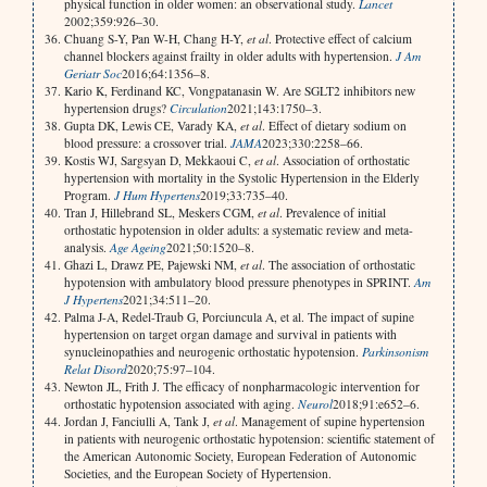
physical function in older women: an observational study.
Lancet
2002;359:926–30.
Chuang S-Y, Pan W-H, Chang H-Y,
et al
. Protective effect of calcium
channel blockers against frailty in older adults with hypertension.
J Am
Geriatr Soc
2016;64:1356–8.
Kario K, Ferdinand KC, Vongpatanasin W. Are SGLT2 inhibitors new
hypertension drugs?
Circulation
2021;143:1750–3.
Gupta DK, Lewis CE, Varady KA,
et al
. Effect of dietary sodium on
blood pressure: a crossover trial.
JAMA
2023;330:2258–66.
Kostis WJ, Sargsyan D, Mekkaoui C,
et al
. Association of orthostatic
hypertension with mortality in the Systolic Hypertension in the Elderly
Program.
J Hum Hypertens
2019;33:735–40.
Tran J, Hillebrand SL, Meskers CGM,
et al
. Prevalence of initial
orthostatic hypotension in older adults: a systematic review and meta-
analysis.
Age Ageing
2021;50:1520–8.
Ghazi L, Drawz PE, Pajewski NM,
et al
. The association of orthostatic
hypotension with ambulatory blood pressure phenotypes in SPRINT.
Am
J Hypertens
2021;34:511–20.
Palma J-A, Redel-Traub G, Porciuncula A, et al. The impact of supine
hypertension on target organ damage and survival in patients with
synucleinopathies and neurogenic orthostatic hypotension.
Parkinsonism
Relat Disord
2020;75:97–104.
Newton JL, Frith J. The efficacy of nonpharmacologic intervention for
orthostatic hypotension associated with aging.
Neurol
2018;91:e652–6.
Jordan J, Fanciulli A, Tank J,
et al
. Management of supine hypertension
in patients with neurogenic orthostatic hypotension: scientific statement of
the American Autonomic Society, European Federation of Autonomic
Societies, and the European Society of Hypertension.