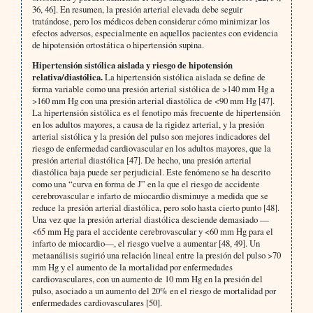
36, 46]. En resumen, la presión arterial elevada debe seguir
tratándose, pero los médicos deben considerar cómo minimizar los
efectos adversos, especialmente en aquellos pacientes con evidencia
de hipotensión ortostática o hipertensión supina.
Hipertensión sistólica aislada y riesgo de hipotensión
relativa/diastólica.
La hipertensión sistólica aislada se define de
forma variable como una presión arterial sistólica de >140 mm Hg a
>160 mm Hg con una presión arterial diastólica de <90 mm Hg [47].
La hipertensión sistólica es el fenotipo más frecuente de hipertensión
en los adultos mayores, a causa de la rigidez arterial, y la presión
arterial sistólica y la presión del pulso son mejores indicadores del
riesgo de enfermedad cardiovascular en los adultos mayores, que la
presión arterial diastólica [47]. De hecho, una presión arterial
diastólica baja puede ser perjudicial. Este fenómeno se ha descrito
como una “curva en forma de J” en la que el riesgo de accidente
cerebrovascular e infarto de miocardio disminuye a medida que se
reduce la presión arterial diastólica, pero solo hasta cierto punto [48].
Una vez que la presión arterial diastólica desciende demasiado —
<65 mm Hg para el accidente cerebrovascular y <60 mm Hg para el
infarto de miocardio—, el riesgo vuelve a aumentar [48, 49]. Un
metaanálisis sugirió una relación lineal entre la presión del pulso >70
mm Hg y el aumento de la mortalidad por enfermedades
cardiovasculares, con un aumento de 10 mm Hg en la presión del
pulso, asociado a un aumento del 20% en el riesgo de mortalidad por
enfermedades cardiovasculares [50].