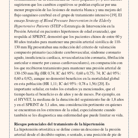
sugirieron que los cambios cognitivos se podrían explicar por una
menor progresión de las lesiones de materia blanca y una mejora del
flujo sanguíneo cerebral en el grupo de tratamiento intensivo [19]. El
ensayo
Strategy of Blood Pressure Intervention in the Elderly
Hypertensive Patients
(STEP o Estrategia de Intervención en la
Presión Arterial en pacientes hipertensos de edad avanzada), que
respalda al SPRINT, demostró que los pacientes chinos de entre 60 y
80 años tratados para mantener una presión arterial sistólica de 110-
130 mm Hg presentaban una reducción del criterio de valoración
compuesto primario (accidente cerebrovascular, síndrome coronario
agudo, insuficiencia cardíaca, revascularización coronaria, fibrilación
auricular o muerte por causas cardiovasculares), en comparación con
los que recibieron tratamiento para mantener una presión arterial de
130-150 mm Hg (HR 0,74; IC del 95%: 0,60 a 0,75). 74; IC del 95%:
0,60 a 0,92), aunque no demostró beneficios en la mortalidad global
en esta población (HR 1,11; IC del 95%: 0,78 a 1,56) [20]. Es
importante señalar, en todos los estudios ya mencionados, que el
tiempo hasta el beneficio es de años y no de meses. Por ejemplo, en
el HYVET, la mediana de la duración del seguimiento fue de 1,8 años
y en el SPRINT de 3,1 años, una consideración pertinente en quienes
se encuentran en los extremos de la edad, especialmente cuando
también se les diagnostica una enfermedad que puede limitar su vida.
Riesgos potenciales del tratamiento de la hipertensión
La hipotensión ortostática se define como un descenso de la presión
arterial desde el decúbito supino, o sentado, a una posición de pie de