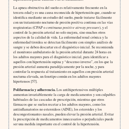
La apnea obstructiva del sueño es relativamente frecuente en la
tercera edad y es una causa reconocida de hipertensión que, cuando se
identifica mediante un estudio del sueño, puede tratarse fácilmente
con un tratamiento nocturno de presión positiva continua en las vías
respiratorias (CPAP o
continuous positive airway pressure
), y el
control de la presión arterial no solo mejora, sino muchos otros
aspectos de la calidad de vida. La enfermedad renal crónica y la
enfermedad tiroidea se detectan fácilmente con simples análisis de
sangre y se deben descartar en el diagnóstico inicial. Se recomienda
el monitoreo ambulatorio de la presión arterial durante 24 horas en
los adultos mayores para el diagnóstico inicial, para identificar a
aquellos con hipertensión supina y “descenso inverso”, en los que la
presión arterial aumenta paradójicamente por la noche, y para
controlar la respuesta al tratamiento en aquellos con presión arterial
nocturna elevada, un fenotipo común en los adultos mayores
hipertensos [57].
Polifarmacia y adherencia.
Los antihipertensivos múltiples
aumentan invariablemente la carga de medicamentos y son culpables
habituales de las cascadas de prescripción, mientras que otros
fármacos que se suelen recetar a los adultos mayores, como los
antiinflamatorios no esteroideos (AINE), los esteroides y los
descongestionantes nasales, pueden elevar la presión arterial. Evitar
la prescripción de medicamentos innecesarios o perjudiciales puede
ser una medida importante en el control de la hipertensión.