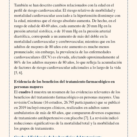
También se han descrito cambios relacionados con la edad en el
perfil de riesgo cardiovascular. El riesgo relativo de morbilidad y
mortalidad cardiovascular asociado a la hipertensión disminuye con
la edad, mientras que el riesgo absoluto aumenta. De hecho, en el
rango de edad de 40-69 años, cada aumento de 20 mm Hg en la
presión arterial sistólica, o de 10 mm Hg en la presión arterial
diastólica, corresponde a un aumento de más del doble en la
mortalidad cardiovascular y cerebrovascular, mientras que en los
adultos de mayores de 80 años este aumento es mucho menos
pronunciado; sin embargo, la prevalencia de las enfermedades
cardiovasculares (ECV) es elevada, afectando aproximadamente al
86% de los adultos mayores de 80 años, lo que refleja la acumulación
de factores de riesgo cardiovascular adicionales a lo largo de la vida
[5, 6].
Evidencia de los beneficios del tratamiento farmacológico en
personas mayores
El
cuadro 1
muestra un resumen de las evidencias relevantes de los
beneficios del tratamiento farmacológico en personas mayores. Una
revisión Cochrane (16 estudios, 26.795 participantes) que se publicó
en 2019 incluyó ensayos clínicos, realizados en adultos sanos
ambulatorios de más de 60 años, que compararon diversos esquemas
de tratamiento antihipertensivo con placebo [7]. La revisión indicó
reducciones significativas de la mortalidad total y la morbilidad en
los grupos de tratamiento.
Cuadro 1 Evidencia de los beneficios del tratamiento