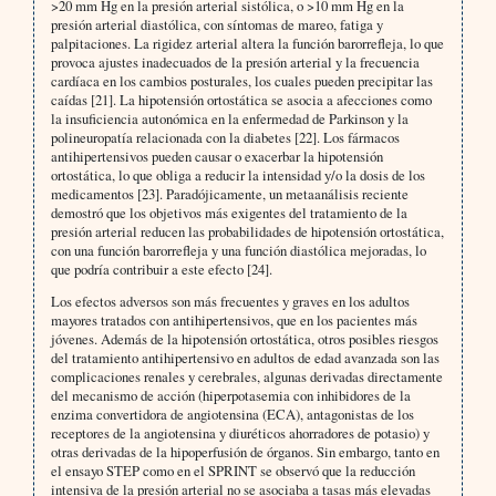
>20 mm Hg en la presión arterial sistólica, o >10 mm Hg en la
presión arterial diastólica, con síntomas de mareo, fatiga y
palpitaciones. La rigidez arterial altera la función barorrefleja, lo que
provoca ajustes inadecuados de la presión arterial y la frecuencia
cardíaca en los cambios posturales, los cuales pueden precipitar las
caídas [21]. La hipotensión ortostática se asocia a afecciones como
la insuficiencia autonómica en la enfermedad de Parkinson y la
polineuropatía relacionada con la diabetes [22]. Los fármacos
antihipertensivos pueden causar o exacerbar la hipotensión
ortostática, lo que obliga a reducir la intensidad y/o la dosis de los
medicamentos [23]. Paradójicamente, un metaanálisis reciente
demostró que los objetivos más exigentes del tratamiento de la
presión arterial reducen las probabilidades de hipotensión ortostática,
con una función barorrefleja y una función diastólica mejoradas, lo
que podría contribuir a este efecto [24].
Los efectos adversos son más frecuentes y graves en los adultos
mayores tratados con antihipertensivos, que en los pacientes más
jóvenes. Además de la hipotensión ortostática, otros posibles riesgos
del tratamiento antihipertensivo en adultos de edad avanzada son las
complicaciones renales y cerebrales, algunas derivadas directamente
del mecanismo de acción (hiperpotasemia con inhibidores de la
enzima convertidora de angiotensina (ECA), antagonistas de los
receptores de la angiotensina y diuréticos ahorradores de potasio) y
otras derivadas de la hipoperfusión de órganos. Sin embargo, tanto en
el ensayo STEP como en el SPRINT se observó que la reducción
intensiva de la presión arterial no se asociaba a tasas más elevadas