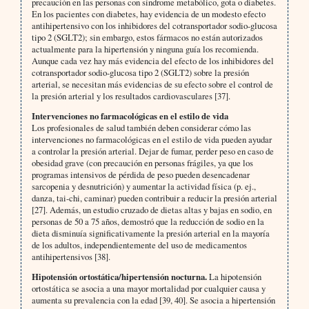
precaución en las personas con síndrome metabólico, gota o diabetes.
En los pacientes con diabetes, hay evidencia de un modesto efecto
antihipertensivo con los inhibidores del cotransportador sodio-glucosa
tipo 2 (SGLT2); sin embargo, estos fármacos no están autorizados
actualmente para la hipertensión y ninguna guía los recomienda.
Aunque cada vez hay más evidencia del efecto de los inhibidores del
cotransportador sodio-glucosa tipo 2 (SGLT2) sobre la presión
arterial, se necesitan más evidencias de su efecto sobre el control de
la presión arterial y los resultados cardiovasculares [37].
Intervenciones no farmacológicas en el estilo de vida
Los profesionales de salud también deben considerar cómo las
intervenciones no farmacológicas en el estilo de vida pueden ayudar
a controlar la presión arterial. Dejar de fumar, perder peso en caso de
obesidad grave (con precaución en personas frágiles, ya que los
programas intensivos de pérdida de peso pueden desencadenar
sarcopenia y desnutrición) y aumentar la actividad física (p. ej.,
danza, tai-chi, caminar) pueden contribuir a reducir la presión arterial
[27]. Además, un estudio cruzado de dietas altas y bajas en sodio, en
personas de 50 a 75 años, demostró que la reducción de sodio en la
dieta disminuía significativamente la presión arterial en la mayoría
de los adultos, independientemente del uso de medicamentos
antihipertensivos [38].
Hipotensión ortostática/hipertensión nocturna.
La hipotensión
ortostática se asocia a una mayor mortalidad por cualquier causa y
aumenta su prevalencia con la edad [39, 40]. Se asocia a hipertensión