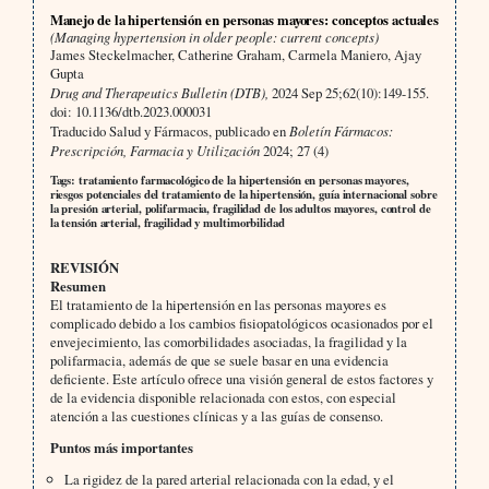
Manejo de la hipertensión en personas mayores: conceptos actuales
(Managing hypertension in older people: current concepts)
James Steckelmacher, Catherine Graham, Carmela Maniero, Ajay
Gupta
Drug and Therapeutics Bulletin (DTB),
2024 Sep 25;62(10):149-155.
doi: 10.1136/dtb.2023.000031
Traducido Salud y Fármacos, publicado en
Boletín Fármacos:
Prescripción, Farmacia y Utilización
2024; 27 (4)
Tags: tratamiento farmacológico de la hipertensión en personas mayores,
riesgos potenciales del tratamiento de la hipertensión, guía internacional sobre
la presión arterial, polifarmacia, fragilidad de los adultos mayores, control de
la tensión arterial, fragilidad y multimorbilidad
REVISIÓN
Resumen
El tratamiento de la hipertensión en las personas mayores es
complicado debido a los cambios fisiopatológicos ocasionados por el
envejecimiento, las comorbilidades asociadas, la fragilidad y la
polifarmacia, además de que se suele basar en una evidencia
deficiente. Este artículo ofrece una visión general de estos factores y
de la evidencia disponible relacionada con estos, con especial
atención a las cuestiones clínicas y a las guías de consenso.
Puntos más importantes
La rigidez de la pared arterial relacionada con la edad, y el