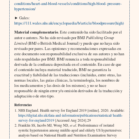
conditions/heart-and-blood-vessels/conditions/high-blood- pressure-
hypertension/
► Gales:
https://111.wales.nhs.uk/encyclopaedia/b/article/bloodpressure(high)
Material complementario
. Este contenido ha sido facilitado por el
autor o autores. No ha sido revisado por BMJ
Publishing Group
Limited
(BMJ o British Medical Journal) y puede que no haya sido
revisado por pares. Las opiniones y recomendaciones expresadas en
este documento son responsabilidad exclusiva de sus autores y no han
sido respaldadas por BMJ. BMJ renuncia a toda responsabilidad
derivada de la confianza depositada en el contenido. En caso de que
el contenido incluya material traducido, BMJ no garantiza la
exactitud y fiabilidad de las traducciones (incluidas, entre otras, las
normas locales, las guías clínicas, la terminología, los nombres de
los medicamentos y las dosis de los mismos), y no se hace
responsable de ningún error y/u omisión derivados de la traducción y
adaptación o de otro tipo.
Referencias
NHS England. Health survey for England 2019 [online]. 2020. Available:
https://digital.nhs.uk/data-and-information/publications/statistical/
health-
survey-for-england/2019
[Accessed Aug 2024].29
Franklin SS, Jacobs MJ, Wong ND,
et al
. Predominance of isolated
systolic hypertension among middle-aged and elderly US hypertensives:
analysis based on National Health and Nutrition Examination Survey