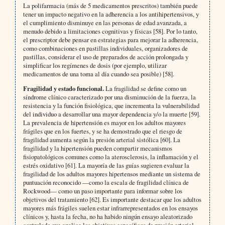
La polifarmacia (más de 5 medicamentos prescritos) también puede
tener un impacto negativo en la adherencia a los antihipertensivos, y
el cumplimiento disminuye en las personas de edad avanzada, a
menudo debido a limitaciones cognitivas y físicas [58]. Por lo tanto,
el prescriptor debe pensar en estrategias para mejorar la adherencia,
como combinaciones en pastillas individuales, organizadores de
pastillas, considerar el uso de preparados de acción prolongada y
simplificar los regímenes de dosis (por ejemplo, utilizar
medicamentos de una toma al día cuando sea posible) [58].
Fragilidad y estado funcional.
La fragilidad se define como un
síndrome clínico caracterizado por una disminución de la fuerza, la
resistencia y la función fisiológica, que incrementa la vulnerabilidad
del individuo a desarrollar una mayor dependencia y/o la muerte [59].
La prevalencia de hipertensión es mayor en los adultos mayores
frágiles que en los fuertes, y se ha demostrado que el riesgo de
fragilidad aumenta según la presión arterial sistólica [60]. La
fragilidad y la hipertensión pueden compartir mecanismos
fisiopatológicos comunes como la aterosclerosis, la inflamación y el
estrés oxidativo [61]. La mayoría de las guías sugieren evaluar la
fragilidad de los adultos mayores hipertensos mediante un sistema de
puntuación reconocido —como la escala de fragilidad clínica de
Rockwood— como un paso importante para informar sobre los
objetivos del tratamiento [62]. Es importante destacar que los adultos
mayores más frágiles suelen estar infrarrepresentados en los ensayos
clínicos y, hasta la fecha, no ha habido ningún ensayo aleatorizado
controlado que analice los objetivos específicos de presión arterial