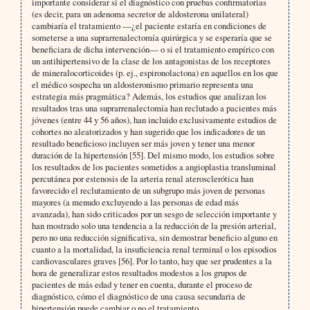
importante considerar si el diagnóstico con pruebas confirmatorias
(es decir, para un adenoma secretor de aldosterona unilateral)
cambiaría el tratamiento —¿el paciente estaría en condiciones de
someterse a una suprarrenalectomía quirúrgica y se esperaría que se
beneficiara de dicha intervención— o si el tratamiento empírico con
un antihipertensivo de la clase de los antagonistas de los receptores
de mineralocorticoides (p. ej., espironolactona) en aquellos en los que
el médico sospecha un aldosteronismo primario representa una
estrategia más pragmática? Además, los estudios que analizan los
resultados tras una suprarrenalectomía han reclutado a pacientes más
jóvenes (entre 44 y 56 años), han incluido exclusivamente estudios de
cohortes no aleatorizados y han sugerido que los indicadores de un
resultado beneficioso incluyen ser más joven y tener una menor
duración de la hipertensión [55]. Del mismo modo, los estudios sobre
los resultados de los pacientes sometidos a angioplastia transluminal
percutánea por estenosis de la arteria renal aterosclerótica han
favorecido el reclutamiento de un subgrupo más joven de personas
mayores (a menudo excluyendo a las personas de edad más
avanzada), han sido criticados por un sesgo de selección importante y
han mostrado solo una tendencia a la reducción de la presión arterial,
pero no una reducción significativa, sin demostrar beneficio alguno en
cuanto a la mortalidad, la insuficiencia renal terminal o los episodios
cardiovasculares graves [56]. Por lo tanto, hay que ser prudentes a la
hora de generalizar estos resultados modestos a los grupos de
pacientes de más edad y tener en cuenta, durante el proceso de
diagnóstico, cómo el diagnóstico de una causa secundaria de
hipertensión puede cambiar o no el tratamiento.