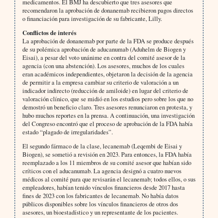
medicamentos. El BMJ ha descubierto que tres asesores que
recomendaron la aprobación de donanemab recibieron pagos directos
o financiación para investigación de su fabricante, Lilly.
Conflictos de interés
La aprobación de donanemab por parte de la FDA se produce después
de su polémica aprobación de aducanumab (Aduhelm de Biogen y
Eisai), a pesar del voto unánime en contra del comité asesor de la
agencia (con una abstención). Los asesores, muchos de los cuales
eran académicos independientes, objetaron la decisión de la agencia
de permitir a la empresa cambiar su criterio de valoración a un
indicador indirecto (reducción de amiloide) en lugar del criterio de
valoración clínico, que se midió en los estudios pero sobre los que no
demostró un beneficio claro. Tres asesores renunciaron en protesta, y
hubo muchos reportes en la prensa. A continuación, una investigación
del Congreso encontró que el proceso de aprobación de la FDA había
estado “plagado de irregularidades”.
El segundo fármaco de la clase, lecanemab (Leqembi de Eisai y
Biogen), se sometió a revisión en 2023. Para entonces, la FDA había
reemplazado a los 11 miembros de su comité asesor que habían sido
críticos con el aducanumab. La agencia designó a cuatro nuevos
médicos al comité para que revisarán el lecanemab; todos ellos, o sus
empleadores, habían tenido vínculos financieros desde 2017 hasta
fines de 2023 con los fabricantes de lecanemab. No había datos
públicos disponibles sobre los vínculos financieros de otros dos
asesores, un bioestadístico y un representante de los pacientes.