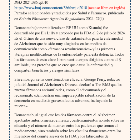
BMJ
2024;386:q2010
https://www.bmj.com/content/386/bmj.q2010
(acceso libre en inglés)
Parrafos seleccionados y traducidos por Salud y Fármacos, publicado
en
Boletín Fármacos: Agencias Reguladoras
2024; 27(4)
Donanemab (comercializado en EE UU como Kisunla) fue
desarrollado por Eli Lilly y aprobado por la FDA el 2 de julio de 2024.
Es el último de una nueva clase de tratamientos para la enfermedad
de Alzheimer que ha sido muy elogiados en los medios de
comunicación como «fármacos revolucionarios» y las primeras
«terapias modificadoras de la enfermedad» para esta dolencia. Todos
los fármacos de esta clase liberan anticuerpos dirigidos contra el β-
amiloide, una proteína que se cree que causa la enfermedad, y
comparten beneficios y riesgos similares.
Sin embargo, se ha cuestionado su eficacia. George Perry, redactor
jefe del Journal of Alzheimer’s Disease, declaró a The BMJ que los
nuevos fármacos antiamiloides, como el aducanumab y el
lecanemab, «demuestran una imperceptible ralentización de la
demencia en medio de graves efectos adversos, incluyendo la
muerte».
Donanemab, al igual que los dos fármacos contra el Alzheimer
aprobados anteriormente, enfrenta cuestionamientos no sólo sobre su
eficacia y el número de muertes entre los pacientes que toman el
medicamento, sino también sobre los vínculos financieros entre los
miembros del comité asesor de la FDA y los fabricantes de