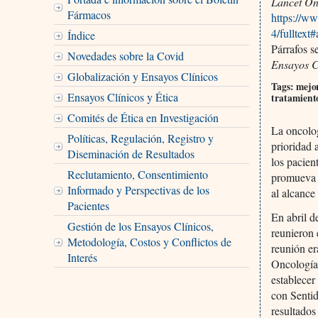
Lancet On
Fármacos
https://w
4/fulltext
Índice
Párrafos s
Novedades sobre la Covid
Ensayos C
Globalización y Ensayos Clínicos
Tags: mejor
Ensayos Clínicos y Ética
tratamiento
Comités de Ética en Investigación
La oncolog
Políticas, Regulación, Registro y
prioridad 
Diseminación de Resultados
los pacien
Reclutamiento, Consentimiento
promueva l
Informado y Perspectivas de los
al alcance
Pacientes
En abril d
Gestión de los Ensayos Clínicos,
reunieron 
Metodología, Costos y Conflictos de
reunión er
Interés
Oncología
establecer
con Sentid
resultados