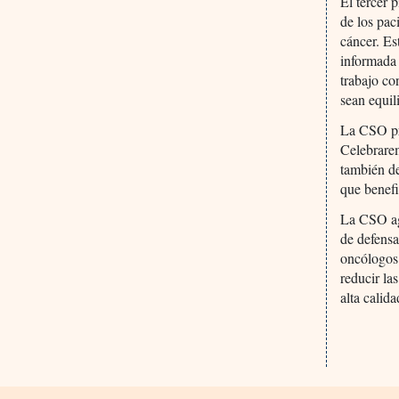
El tercer 
de los pac
cáncer. Es
informada 
trabajo co
sean equil
La CSO pro
Celebrarem
también d
que benefi
La CSO agr
de defensa
oncólogos 
reducir la
alta calida