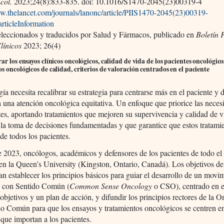
col.
2023;24(8):833-835. doi: 10.1016/S1470-2045(23)00319-4
ww.thelancet.com/journals/lanonc/article/PIIS1470-2045(23)00319-
#articleInformation
eleccionados y traducidos por Salud y Fármacos, publicado en
Boletín
línicos
2023; 26(4)
ar los ensayos clínicos oncológicos, calidad de vida de los pacientes oncológico
s oncológicos de calidad, criterios de valoración centrados en el paciente
ía necesita recalibrar su estrategia para centrarse más en el paciente y 
a una atención oncológica equitativa. Un enfoque que priorice las neces
tes, aportando tratamientos que mejoren su supervivencia y calidad de v
a toma de decisiones fundamentadas y que garantice que estos tratamie
 de todos los pacientes.
e 2023, oncólogos, académicos y defensores de los pacientes de todo e
en la Queen’s University (Kingston, Ontario, Canadá). Los objetivos de
an establecer los principios básicos para guiar el desarrollo de un movi
 con Sentido Común (
Common Sense Oncology
o CSO), centrado en e
 objetivos y un plan de acción, y difundir los principios rectores de la 
o Común para que los ensayos y tratamientos oncológicos se centren en
 que importan a los pacientes.