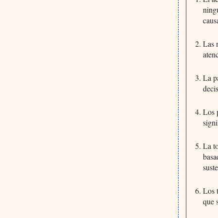
ning
caus
Las 
aten
La p
decis
Los 
sign
La t
basa
suste
Los 
que s