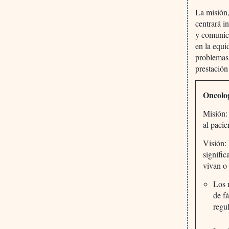
La misión,
centrará i
y comunica
en la equi
problemas 
prestación
Oncolo
Misión:
al pacie
Visión:
signific
vivan o 
Los 
de f
regu