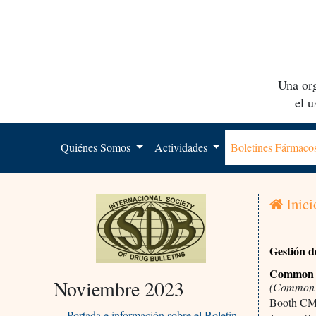
Una org
el 
Quiénes Somos
Actividades
Boletines Fármac
Inici
Gestión d
Common S
Noviembre 2023
(Common S
Booth CM
Portada e información sobre el Boletín