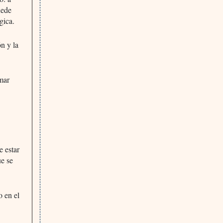
uede
gica.
ón y la
omar
e estar
ue se
o en el