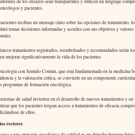
informes de los ensayos sean transparentes y utilicen un lenguaje compr
 oncólogos y pacientes.
pacientes reciban un mensaje claro sobre las opciones de tratamiento, lo
itirá tomar decisiones informadas y acordes con sus objetivos y valores
onales.
únicos tratamientos registrados, reembolsados y recomendados serán lo
en mejorar significativamente la vida de los pacientes.
ncología con Sentido Común, que está fundamentada en la medicina b
videncia y la valoración crítica, se convierte en un componente curricula
os programas de formación oncológica.
sistemas de salud invierten en el desarrollo de nuevos tratamientos y en
ntizar que los pacientes tengan acceso a tratamientos de eficacia compr
ficiándose de ellos.
ios rectores
cceso a una atención oncológica de calidad es un derecho humano básic