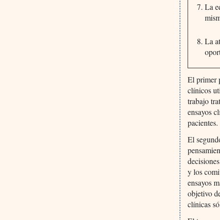
La e
mism
La a
opor
El primer 
clínicos u
trabajo tr
ensayos cl
pacientes.
El segundo
pensamient
decisiones
y los comi
ensayos ma
objetivo d
clínicas s