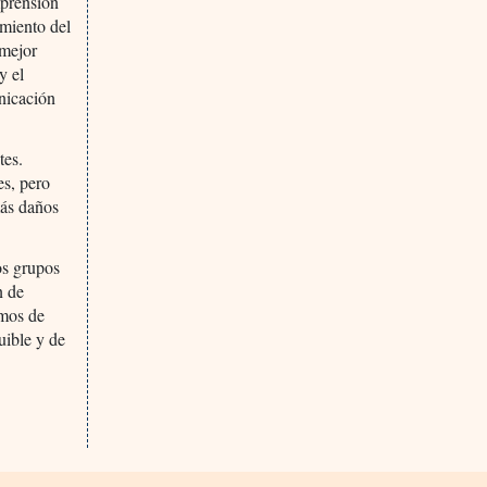
mprensión
amiento del
 mejor
y el
unicación
tes.
es, pero
más daños
os grupos
n de
emos de
uible y de