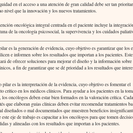
quidad en el acceso a una atención de gran calidad debe ser tan prioritari
o nivel que la innovación y los nuevos tratamientos.
tención oncológica integral centrada en el paciente incluye la integració
tuna de la oncología psicosocial, la supervivencia y los cuidados paliati
pilar es la generación de evidencia, cuyo objetivo es garantizar que los 
tilicen e informen sobre los resultados que importan a los pacientes. Este
atará de ofrecer soluciones para mejorar el diseño y la información sobre
ínicos, a fin de garantizar que se dé prioridad a los resultados que intere
 pilar es la interpretación de la evidencia, cuyo objetivo es fomentar el
o crítico en los médicos clínicos. Para ayudar a los pacientes en la tom
, los oncólogos deben estar bien formados en la valoración crítica. Ca
tés que elaboran guías clínicas deben evitar recomendar tratamientos b
l diseñados o mal documentados que muestren beneficios insignificant
e este eje de trabajo es capacitar a los oncólogos para que tomen decisi
ólidas y alineadas con los resultados que importan a los pacientes.