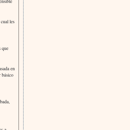
ensible
 cual les
s que
asada en
r básico
obada,
o: a