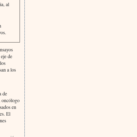
a, al
n
vos.
ensayos
 eje de
 los
san a los
a de
da oncólogo
asados en
es. El
ones