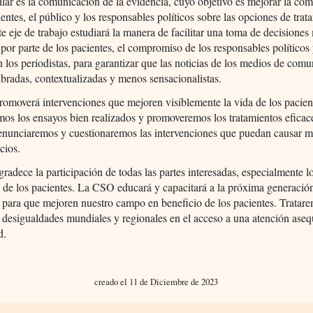
pilar es la comunicación de la evidencia, cuyo objetivo es mejorar la co
ientes, el público y los responsables políticos sobre las opciones de trat
te eje de trabajo estudiará la manera de facilitar una toma de decisiones
por parte de los pacientes, el compromiso de los responsables políticos 
n los periodistas, para garantizar que las noticias de los medios de com
ibradas, contextualizadas y menos sensacionalistas.
moverá intervenciones que mejoren visiblemente la vida de los pacien
os los ensayos bien realizados y promoveremos los tratamientos eficac
enunciaremos y cuestionaremos las intervenciones que puedan causar 
cios.
adece la participación de todas las partes interesadas, especialmente l
 de los pacientes. La CSO educará y capacitará a la próxima generació
para que mejoren nuestro campo en beneficio de los pacientes. Tratar
s desigualdades mundiales y regionales en el acceso a una atención aseq
d.
creado el 11 de Diciembre de 2023