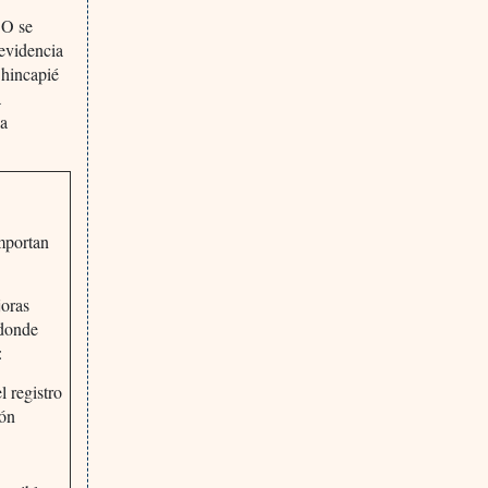
SO se
 evidencia
 hincapié
a
la
importan
joras
 donde
:
l registro
ión