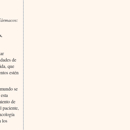
 Fármacos:
s,
dar
idades de
ida, que
ntos estén
l mundo se
 esta
miento de
l paciente,
Oncología
 los