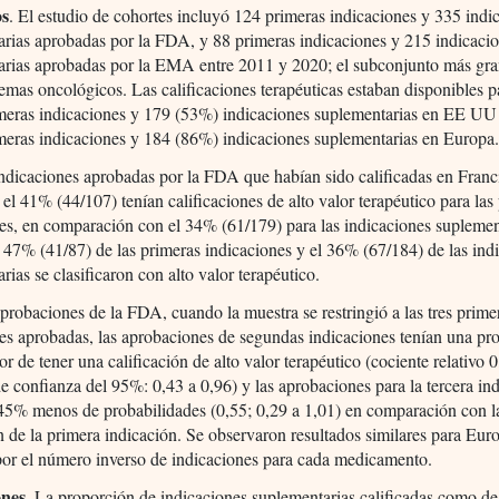
os
. El estudio de cohortes incluyó 124 primeras indicaciones y 335 indi
rias aprobadas por la FDA, y 88 primeras indicaciones y 215 indicaci
arias aprobadas por la EMA entre 2011 y 2020; el subconjunto más gra
emas oncológicos. Las calificaciones terapéuticas estaban disponibles 
meras indicaciones y 179 (53%) indicaciones suplementarias en EE UU
meras indicaciones y 184 (86%) indicaciones suplementarias en Europa
indicaciones aprobadas por la FDA que habían sido calificadas en Franc
el 41% (44/107) tenían calificaciones de alto valor terapéutico para las
es, en comparación con el 34% (61/179) para las indicaciones suplemen
 47% (41/87) de las primeras indicaciones y el 36% (67/184) de las ind
rias se clasificaron con alto valor terapéutico.
aprobaciones de la FDA, cuando la muestra se restringió a las tres prime
es aprobadas, las aprobaciones de segundas indicaciones tenían una pr
or de tener una calificación de alto valor terapéutico (cociente relativo 0
de confianza del 95%: 0,43 a 0,96) y las aprobaciones para la tercera in
 45% menos de probabilidades (0,55; 0,29 a 1,01) en comparación con l
 de la primera indicación. Se observaron resultados similares para Euro
por el número inverso de indicaciones para cada medicamento.
nes.
La proporción de indicaciones suplementarias calificadas como de 