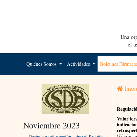
Una org
el 
Quiénes Somos
Actividades
Boletines Fármac
Inici
Regulació
Valor ter
Noviembre 2023
indicacio
retrospec
(Therapeut
Portada e información sobre el Boletín