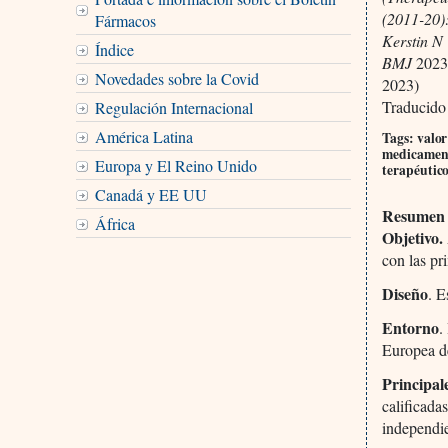
(2011-20):
Fármacos
Kerstin N
Índice
BMJ
2023
Novedades sobre la Covid
2023)
Traducido
Regulación Internacional
América Latina
Tags: valo
medicamento
Europa y El Reino Unido
terapéutic
Canadá y EE UU
Resumen
África
Objetivo.
con las p
Diseño
. E
Entorno
.
Europea d
Principal
calificada
independi