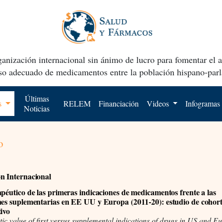
anización internacional sin ánimo de lucro para fomentar el 
uso adecuado de medicamentos entre la población hispano-parl
Últimas
os
RELEM
Financiación
Videos
Infogramas
Noticias
o
n Internacional
apéutico de las primeras indicaciones de medicamentos frente a las
nes suplementarias en EE UU y Europa (2011-20): estudio de cohor
tivo
ic value of first versus supplemental indications of drugs in US and E