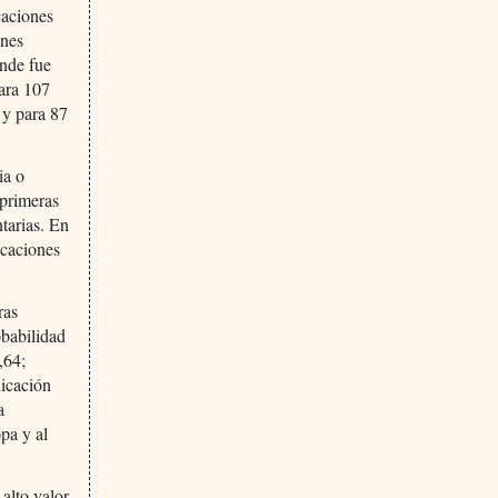
caciones
ones
nde fue
para 107
 y para 87
.
ia o
 primeras
tarias. En
icaciones
ras
obabilidad
,64;
dicación
a
pa y al
alto valor