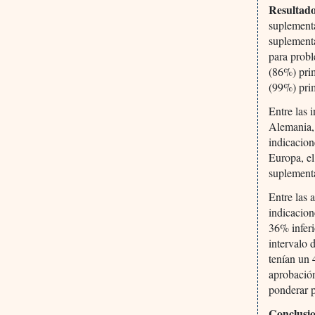
Resultad
suplementa
suplement
para probl
(86%) pri
(99%) pri
Entre las 
Alemania, 
indicacion
Europa, el
suplementa
Entre las 
indicacion
36% inferi
intervalo 
tenían un
aprobación
ponderar 
Conclusio