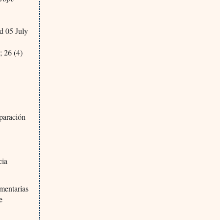
d 05 July
 26 (4)
mparación
cia
mentarias
e