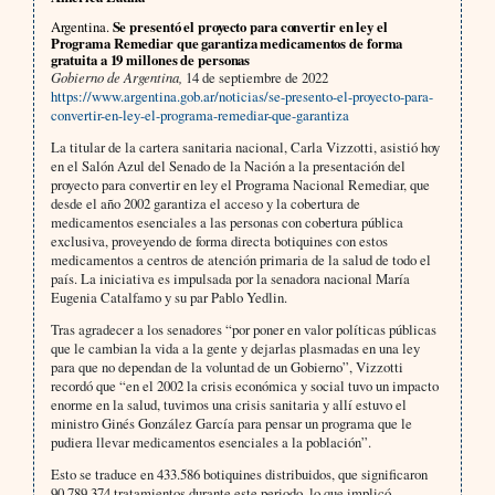
Argentina.
Se presentó el proyecto para convertir en ley el
Programa Remediar que garantiza medicamentos de forma
gratuita a 19 millones de personas
Gobierno de Argentina,
14 de septiembre de 2022
https://www.argentina.gob.ar/noticias/se-presento-el-proyecto-para-
convertir-en-ley-el-programa-remediar-que-garantiza
La titular de la cartera sanitaria nacional, Carla Vizzotti, asistió hoy
en el Salón Azul del Senado de la Nación a la presentación del
proyecto para convertir en ley el Programa Nacional Remediar, que
desde el año 2002 garantiza el acceso y la cobertura de
medicamentos esenciales a las personas con cobertura pública
exclusiva, proveyendo de forma directa botiquines con estos
medicamentos a centros de atención primaria de la salud de todo el
país. La iniciativa es impulsada por la senadora nacional María
Eugenia Catalfamo y su par Pablo Yedlin.
Tras agradecer a los senadores “por poner en valor políticas públicas
que le cambian la vida a la gente y dejarlas plasmadas en una ley
para que no dependan de la voluntad de un Gobierno”, Vizzotti
recordó que “en el 2002 la crisis económica y social tuvo un impacto
enorme en la salud, tuvimos una crisis sanitaria y allí estuvo el
ministro Ginés González García para pensar un programa que le
pudiera llevar medicamentos esenciales a la población”.
Esto se traduce en 433.586 botiquines distribuidos, que significaron
90.789.374 tratamientos durante este periodo, lo que implicó