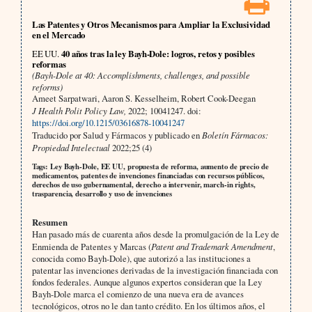
Las Patentes y Otros Mecanismos para Ampliar la Exclusividad
en el Mercado
EE UU.
40 años tras la ley Bayh-Dole: logros, retos y posibles
reformas
(Bayh-Dole at 40: Accomplishments, challenges, and possible
reforms)
Ameet Sarpatwari, Aaron S. Kesselheim, Robert Cook-Deegan
J Health Polit Policy Law,
2022; 10041247. doi:
https://doi.org/10.1215/03616878-10041247
Traducido por Salud y Fármacos y publicado en
Boletín Fármacos:
Propiedad Intelectual
2022;25 (4)
Tags: Ley Bayh-Dole, EE UU, propuesta de reforma, aumento de precio de
medicamentos, patentes de invenciones financiadas con recursos públicos,
derechos de uso gubernamental, derecho a intervenir, march-in rights,
trasparencia, desarrollo y uso de invenciones
Resumen
Han pasado más de cuarenta años desde la promulgación de la Ley de
Enmienda de Patentes y Marcas (
Patent and Trademark Amendment
,
conocida como Bayh-Dole), que autorizó a las instituciones a
patentar las invenciones derivadas de la investigación financiada con
fondos federales. Aunque algunos expertos consideran que la Ley
Bayh-Dole marca el comienzo de una nueva era de avances
tecnológicos, otros no le dan tanto crédito. En los últimos años, el