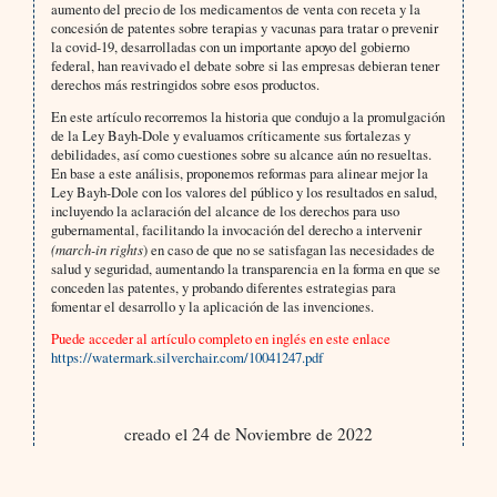
aumento del precio de los medicamentos de venta con receta y la
concesión de patentes sobre terapias y vacunas para tratar o prevenir
la covid-19, desarrolladas con un importante apoyo del gobierno
federal, han reavivado el debate sobre si las empresas debieran tener
derechos más restringidos sobre esos productos.
En este artículo recorremos la historia que condujo a la promulgación
de la Ley Bayh-Dole y evaluamos críticamente sus fortalezas y
debilidades, así como cuestiones sobre su alcance aún no resueltas.
En base a este análisis, proponemos reformas para alinear mejor la
Ley Bayh-Dole con los valores del público y los resultados en salud,
incluyendo la aclaración del alcance de los derechos para uso
gubernamental, facilitando la invocación del derecho a intervenir
(march-in rights
) en caso de que no se satisfagan las necesidades de
salud y seguridad, aumentando la transparencia en la forma en que se
conceden las patentes, y probando diferentes estrategias para
fomentar el desarrollo y la aplicación de las invenciones.
Puede acceder al artículo completo en inglés en este enlace
https://watermark.silverchair.com/10041247.pdf
creado el 24 de Noviembre de 2022