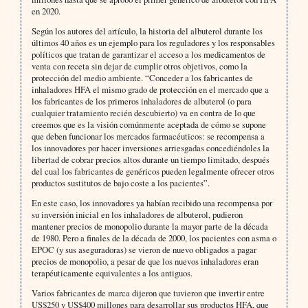
en 2020.
Según los autores del artículo, la historia del albuterol durante los
últimos 40 años es un ejemplo para los reguladores y los responsables
políticos que tratan de garantizar el acceso a los medicamentos de
venta con receta sin dejar de cumplir otros objetivos, como la
protección del medio ambiente. “Conceder a los fabricantes de
inhaladores HFA el mismo grado de protección en el mercado que a
los fabricantes de los primeros inhaladores de albuterol (o para
cualquier tratamiento recién descubierto) va en contra de lo que
creemos que es la visión comúnmente aceptada de cómo se supone
que deben funcionar los mercados farmacéuticos: se recompensa a
los innovadores por hacer inversiones arriesgadas concediéndoles la
libertad de cobrar precios altos durante un tiempo limitado, después
del cual los fabricantes de genéricos pueden legalmente ofrecer otros
productos sustitutos de bajo coste a los pacientes”.
En este caso, los innovadores ya habían recibido una recompensa por
su inversión inicial en los inhaladores de albuterol, pudieron
mantener precios de monopolio durante la mayor parte de la década
de 1980. Pero a finales de la década de 2000, los pacientes con asma o
EPOC (y sus aseguradoras) se vieron de nuevo obligados a pagar
precios de monopolio, a pesar de que los nuevos inhaladores eran
terapéuticamente equivalentes a los antiguos.
Varios fabricantes de marca dijeron que tuvieron que invertir entre
US$250 y US$400 millones para desarrollar sus productos HFA, que