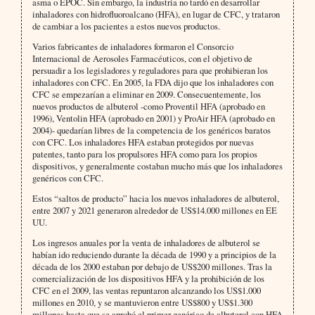
asma o EPOC. Sin embargo, la industria no tardó en desarrollar
inhaladores con hidrofluoroalcano (HFA), en lugar de CFC, y trataron
de cambiar a los pacientes a estos nuevos productos.
Varios fabricantes de inhaladores formaron el Consorcio
Internacional de Aerosoles Farmacéuticos, con el objetivo de
persuadir a los legisladores y reguladores para que prohibieran los
inhaladores con CFC. En 2005, la FDA dijo que los inhaladores con
CFC se empezarían a eliminar en 2009. Consecuentemente, los
nuevos productos de albuterol -como Proventil HFA (aprobado en
1996), Ventolin HFA (aprobado en 2001) y ProAir HFA (aprobado en
2004)- quedarían libres de la competencia de los genéricos baratos
con CFC. Los inhaladores HFA estaban protegidos por nuevas
patentes, tanto para los propulsores HFA como para los propios
dispositivos, y generalmente costaban mucho más que los inhaladores
genéricos con CFC.
Estos “saltos de producto” hacia los nuevos inhaladores de albuterol,
entre 2007 y 2021 generaron alrededor de US$14.000 millones en EE
UU.
Los ingresos anuales por la venta de inhaladores de albuterol se
habían ido reduciendo durante la década de 1990 y a principios de la
década de los 2000 estaban por debajo de US$200 millones. Tras la
comercialización de los dispositivos HFA y la prohibición de los
CFC en el 2009, las ventas repuntaron alcanzando los US$1.000
millones en 2010, y se mantuvieron entre US$800 y US$1.300
millones hasta que se aprobó el primer genérico de albuterol con HFA