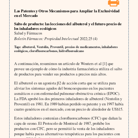
Las Patentes y Otros Mecanismos para Ampliar la Exclusividad
en el Mercado
Salto de producto: las lecciones del albuterol y el futuro precio de
los inhaladores ecológicos
Salud y Fármacos
Boletín Fármacos: Propiedad Intelectual
2022;25 (4)
Tags: albuterol, Ventolin, Proventil, precios de medicamentos, inhaladores
ecológicos, clorofluorocarbonos, hidrofluoroalcano
A continuación, resumimos un artículo de Wouters et al [1] que
provee un ejemplo de cómo la industria farmacéutica utiliza el salto
de productos para vender sus productos a precios más altos.
El albuterol es un agonista β2 de acción corta que se utiliza para
aliviar los síntomas agudos del broncoespasmo en los pacientes
asmáticos o con enfermedad pulmonar obstructiva crónica (EPOC).
La FDA aprobó los dos primeros inhaladores de albuterol (Ventolin y
Proventil) en 1981. En 1989 habían perdido su patente y en 1997 había
cuatro genéricos en el mercado, con un precio de alrededor de US$15.
Estos inhaladores contenían clorofluorocarbonos (CFC) que dañan la
capa de ozono. El Protocolo de Montreal de 1987, prohíbe los
productos con CFC, pero se permitió la venta de los inhaladores
porque había pocas alternativas terapéuticas para los pacientes con