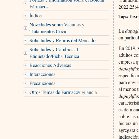
Fármacos
2022;25(4
Índice
Tags: Foxri
Novedades sobre Vacunas y
La
dapagli
Tratamientos Covid
en particu
Solicitudes y Retiros del Mercado
En 2019, s
Solicitudes y Cambios al
adultos co
Etiquetado/Ficha Técnica
empresa qu
Reacciones Adversas
dapagliflo
Interacciones
especifica
para envia
Precauciones
al menos u
Otros Temas de Farmacovigilancia
dapagliflo
caracterís
es de meno
sobre las 
hiciera un
agregara e
indicación