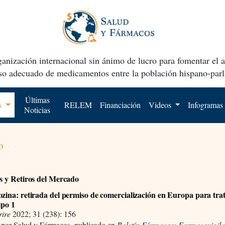
anización internacional sin ánimo de lucro para fomentar el 
uso adecuado de medicamentos entre la población hispano-parl
Últimas
os
RELEM
Financiación
Videos
Infogramas
Noticias
o
es y Retiros del Mercado
ozina: retirada del permiso de comercialización en Europa para trat
ipo 1
rire
2022; 31 (238): 156
 por Salud y Fármacos, publicado en
Boletín Fármacos: Farmacovigila