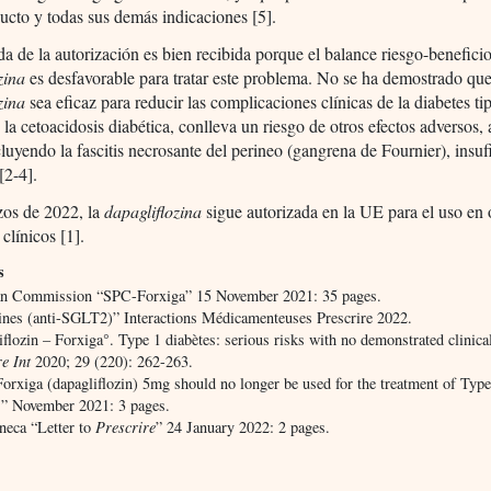
ucto y todas sus demás indicaciones [5].
ada de la autorización es bien recibida porque el balance riesgo-beneficio
zina
es desfavorable para tratar este problema. No se ha demostrado que
zina
sea eficaz para reducir las complicaciones clínicas de la diabetes ti
la cetoacidosis diabética, conlleva un riesgo de otros efectos adversos, 
cluyendo la fascitis necrosante del perineo (gangrena de Fournier), insuf
 [2-4].
os de 2022, la
dapagliflozina
sigue autorizada en la UE para el uso en 
clínicos [1].
s
n Commission “SPC-Forxiga” 15 November 2021: 35 pages.
zines (anti-SGLT2)” Interactions Médicamenteuses Prescrire 2022.
flozin – Forxiga°. Type 1 diabètes: serious risks with no demonstrated clinical
re Int
2020; 29 (220): 262-263.
rxiga (dapagliflozin) 5mg should no longer be used for the treatment of Type
s” November 2021: 3 pages.
neca “Letter to
Prescrire
” 24 January 2022: 2 pages.