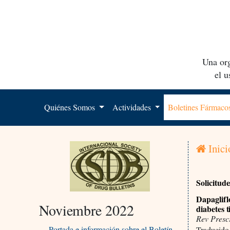
Una org
el 
Quiénes Somos
Actividades
Boletines Fármac
Inici
Solicitud
Dapaglifl
Noviembre 2022
diabetes t
Rev Presc
Portada e información sobre el Boletín
Traducido