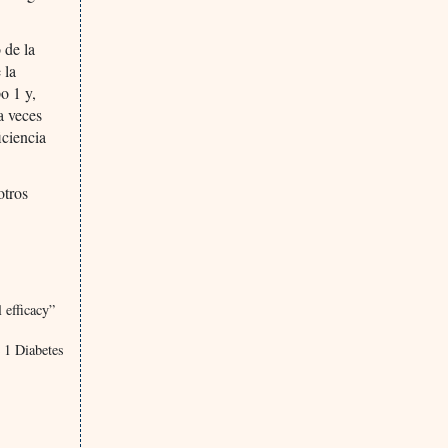
 de la
 la
po 1 y,
a veces
iciencia
otros
 efficacy”
 1 Diabetes