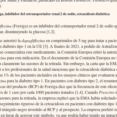
)
ga, inhibidor del cotransportador renal 2 de sodio, cetoacidosis diabética
flozina
(Forxiga) es un inhibidor del cotransportador renal 2 de sodio q
lar, disminuyendo la glucosa [1,2].
e autorizó la
dapagliflozina
en comprimidos de 5 mg para tratar a pacie
n diabetes tipo 1 en la UE [3]. A finales de 2021, a pedido de AstraZen
e comercializa este medicamento, la Comisión Europea retiró la autori
zina
para esta indicación. En el documento de la Comisión Europea no 
n claramente las razones de la retirada. Sin embargo, la carta que la 
r a los profesionales de la salud menciona que la cetoacidosis diabética 
n 1% de los pacientes incluidos en los ensayos clínicos que evaluaron a
zina
para la diabetes tipo 1. En pacientes con diabetes tipo 2, el resumen
ticas del producto (RCP) de Forxiga dice que la frecuencia de este efect
s de 1 caso por cada 1000 pacientes tratados [1,4]. Cuando
Prescrire
i
razones para la retirada, la empresa explicó que la EMA había solicitado
 seguimiento riguroso de la cetoacidosis en pacientes con diabetes tipo 
l triángulo negro invertido al RCP y al prospecto. La empresa prefirió ret
 en lugar de agregar este símbolo, ya que podría haber tenido un impac