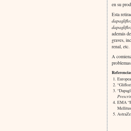
en su prod
Esta retir
dapagliflo
dapagliflo
además de 
graves, in
renal, etc.
A comienz
problemas 
Referencia
Europea
“Gliflo
“Dapagli
Prescri
EMA “Fo
Mellitu
AstraZe