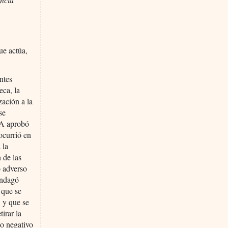
ue actúa,
ntes
eca, la
zación a la
se
EMA aprobó
ocurrió en
 la
 de las
o adverso
ndagó
 que se
1 y que se
irar la
to negativo