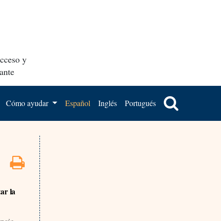
acceso y
ante
Cómo ayudar
Español
Inglés
Portugués
ar la
ncia