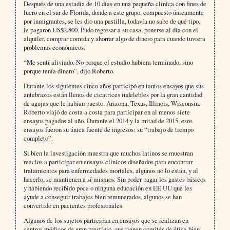
Después de una estadía de 10 días en una pequeña clínica con fines de
lucro en el sur de Florida, donde a este grupo, compuesto únicamente
por inmigrantes, se les dio una pastilla, todavía no sabe de qué tipo,
le pagaron US$2.800. Pudo regresar a su casa, ponerse al día con el
alquiler, comprar comida y ahorrar algo de dinero para cuando tuviera
problemas económicos.
“Me sentí aliviado. No porque el estudio hubiera terminado, sino
porque tenía dinero”, dijo Roberto.
Durante los siguientes cinco años participó en tantos ensayos que sus
antebrazos están llenos de cicatrices indelebles por la gran cantidad
de agujas que le habían puesto. Arizona, Texas, Illinois, Wisconsin.
Roberto viajó de costa a costa para participar en al menos siete
ensayos pagados al año. Durante el 2014 y la mitad de 2015, esos
ensayos fueron su única fuente de ingresos: su “trabajo de tiempo
completo”.
Si bien la investigación muestra que muchos latinos se muestran
reacios a participar en ensayos clínicos diseñados para encontrar
tratamientos para enfermedades mortales, algunos no lo están, y al
hacerlo, se mantienen a sí mismos. Sin poder pagar los gastos básicos
y habiendo recibido poca o ninguna educación en EE UU que les
ayude a conseguir trabajos bien remunerados, algunos se han
convertido en pacientes profesionales.
Algunos de los sujetos participan en ensayos que se realizan en
centros médicos de gran prestigio, que tienen comités de ética bien