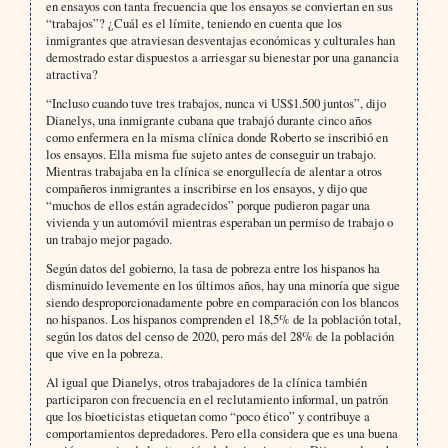
en ensayos con tanta frecuencia que los ensayos se conviertan en sus
“trabajos”? ¿Cuál es el límite, teniendo en cuenta que los
inmigrantes que atraviesan desventajas económicas y culturales han
demostrado estar dispuestos a arriesgar su bienestar por una ganancia
atractiva?
“Incluso cuando tuve tres trabajos, nunca vi US$1.500 juntos”, dijo
Dianelys, una inmigrante cubana que trabajó durante cinco años
como enfermera en la misma clínica donde Roberto se inscribió en
los ensayos. Ella misma fue sujeto antes de conseguir un trabajo.
Mientras trabajaba en la clínica se enorgullecía de alentar a otros
compañeros inmigrantes a inscribirse en los ensayos, y dijo que
“muchos de ellos están agradecidos” porque pudieron pagar una
vivienda y un automóvil mientras esperaban un permiso de trabajo o
un trabajo mejor pagado.
Según datos del gobierno, la tasa de pobreza entre los hispanos ha
disminuido levemente en los últimos años, hay una minoría que sigue
siendo desproporcionadamente pobre en comparación con los blancos
no hispanos. Los hispanos comprenden el 18,5% de la población total,
según los datos del censo de 2020, pero más del 28% de la población
que vive en la pobreza.
Al igual que Dianelys, otros trabajadores de la clínica también
participaron con frecuencia en el reclutamiento informal, un patrón
que los bioeticistas etiquetan como “poco ético” y contribuye a
comportamientos depredadores. Pero ella considera que es una buena