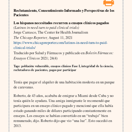
Reclutamiento, Consentimiento Informado y Perspectivas de los
Pacientes
Los hispanos necesitados recurren a ensayos clínicos pagados
(Latinos in need turn to paid clinical trials)
Jorge Carrasco, The Center for Health Journalism
The Chicago Reporter,
August 11, 2021
https://www.chicagoreporter.com/latinos-in-need-turn-to-paid-
clinical-trials/
Traducido por Salud y Fármacos y publicado en
Boletín Fármacos:
Ensayos Clínicos
2021; 24(4)
Tags: población vulnerable, ensayos clínicos Fase I, integridad de la ciencia,
reclutadores de pacientes, pagos por participar
Tenía que pagar el alquiler de una habitación modesta en un parque
de caravanas.
Roberto, de 43 años, acababa de emigrar a Miami desde Cuba y no
tenía quién le ayudara. Una amiga inmigrante le recomendó que
participara en un ensayo clínico pagado y mencionó que ella había
estado ganando miles de dólares participando constantemente en
ensayos. Los ensayos se habían convertido en un “trabajo” bien
remunerado, dijo. Roberto dijo que vio “una luz”. Esto sucedió en
2013.