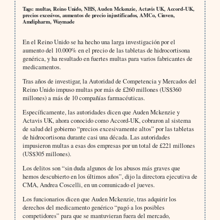
Tags: multas, Reino Unido, NHS, Auden Mckenzie, Actavis UK, Accord-UK,
precios excesivos, aumentos de precio injustificados, AMCo, Cinven,
Amdipharm, Waymade
En el Reino Unido se ha hecho una larga investigación por el
aumento del 10.000% en el precio de las tabletas de hidrocortisona
genérica, y ha resultado en fuertes multas para varios fabricantes de
medicamentos.
Tras años de investigar, la Autoridad de Competencia y Mercados del
Reino Unido impuso multas por más de £260 millones (US$360
millones) a más de 10 compañías farmacéuticas.
Específicamente, las autoridades dicen que Auden Mckenzie y
Actavis UK, ahora conocido como Accord-UK, cobraron al sistema
de salud del gobierno “precios excesivamente altos” por las tabletas
de hidrocortisona durante casi una década. Las autoridades
impusieron multas a esas dos empresas por un total de £221 millones
(US$305 millones).
Los delitos son “sin duda algunos de los abusos más graves que
hemos descubierto en los últimos años”, dijo la directora ejecutiva de
CMA, Andrea Coscelli, en un comunicado el jueves.
Los funcionarios dicen que Auden Mckenzie, tras adquirir los
derechos del medicamento genérico “pagó a los posibles
competidores” para que se mantuvieran fuera del mercado,