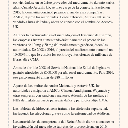
convirtiéndose en su único proveedor del medicamento durante varios
años. Cuando Actavis UK se hizo cargo de la comercialización en
2015, la compañía continuó pagando a una de esas compañías,
AMCo, dijeron las autoridades. Desde entonces, Actavis UK se ha
vendido a Intas de India y ahora se conoce con el nombre de Accord-
UK.
Al tener la exclusividad en el mercado, con el trascurso del tiempo,
las empresas fueron aumentando drásticamente el precio de las
versiones de 10 mg y 20 mg del medicamento genérico, dicen las
autoridades. De 2008 a 2016, el precio del medicamento aumentó un
10,000%, lo que le costó a los contribuyentes cientos de millones de
libras, dice CMA.
Antes de abril de 2008, el Servicio Nacional de Salud de Inglaterra
gastaba alrededor de £500.000 por año en el medicamento. Para 2016,
ese gasto aumentó a más de £80 millones.
Aparte de las multas de Auden Mckenzie y Actavis UK, las
autoridades castigaron a AMCo, Cinven, Amdipharm, Waymade y
otras empresas con sanciones menores. Además de las multas, el
NHS de Inglaterra puede perseguir daños y perjuicios, dijo CMA.
Las tabletas de hidrocortisona tratan la insuficiencia suprarrenal,
incluyendo las afecciones graves como la enfermedad de Addison.
Las autoridades de competencia del Reino Unido dieron a conocer su
investigación del mercado de tabletas de hidrocortisona en 2016.