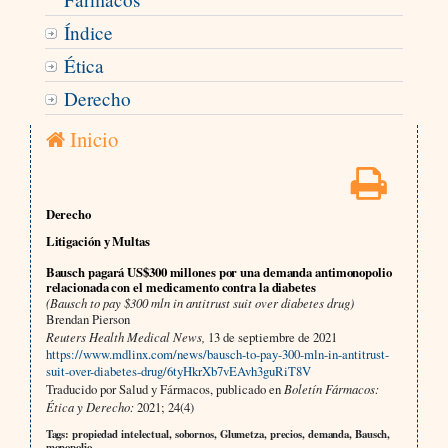
Índice
Ética
Derecho
Inicio
Derecho
Litigación y Multas
Bausch pagará US$300 millones por una demanda antimonopolio
relacionada con el medicamento contra la diabetes
(Bausch to pay $300 mln in antitrust suit over diabetes drug)
Brendan Pierson
Reuters Health Medical News,
13 de septiembre de 2021
https://www.mdlinx.com/news/bausch-to-pay-300-mln-in-antitrust-
suit-over-diabetes-drug/6tyHkrXb7vEAvh3guRiT8V
Traducido por Salud y Fármacos, publicado en
Boletín Fármacos:
Ética y Derecho:
2021; 24(4)
Tags: propiedad intelectual, sobornos, Glumetza, precios, demanda, Bausch,
monopolio