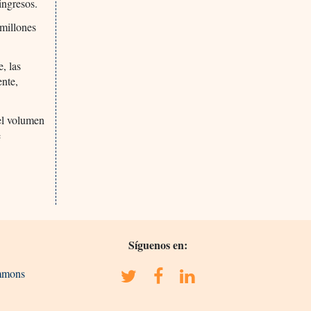
ingresos.
millones
, las
ente,
el volumen
e
Síguenos en:
ommons