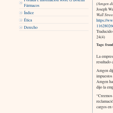
(Amgen dis
Fármacos
Joseph Wa
Índice
Wall Stree
Ética
https://ww
11628026
Derecho
Traducido
24(4)
Tags: fraud
La empresa
resultado 
Amgen dijo
impuestos 
Amgen ha p
dijo la em
“Creemos f
reclamaci
cargos en 