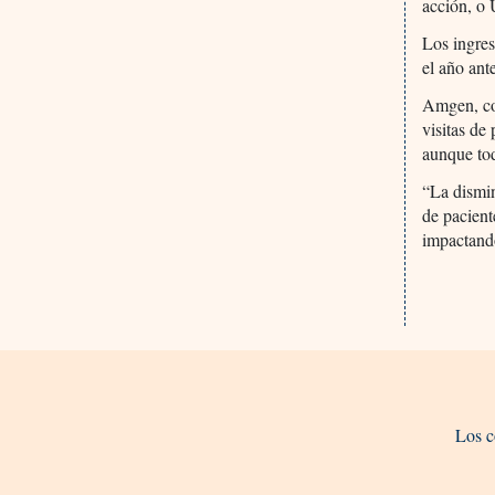
acción, o 
Los ingre
el año ante
Amgen, con
visitas de
aunque tod
“La dismi
de pacient
impactando
Los c