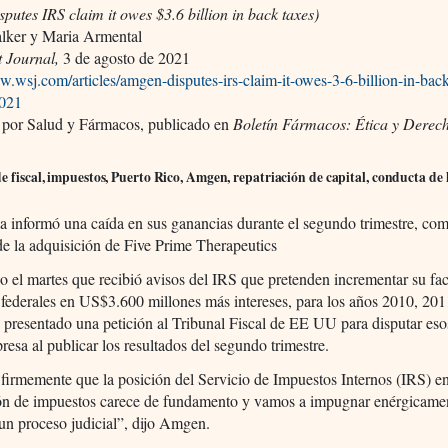
putes IRS claim it owes $3.6 billion in back taxes)
lker y Maria Armental
t Journal,
3 de agosto de 2021
w.wsj.com/articles/amgen-disputes-irs-claim-it-owes-3-6-billion-in-back
021
 por Salud y Fármacos, publicado en
Boletín Fármacos: Ética y Derec
e fiscal, impuestos, Puerto Rico, Amgen, repatriación de capital, conducta de 
 informó una caída en sus ganancias durante el segundo trimestre, co
de la adquisición de Five Prime Therapeutics
 el martes que recibió avisos del IRS que pretenden incrementar su fac
federales en US$3.600 millones más intereses, para los años 2010, 201
resentado una petición al Tribunal Fiscal de EE UU para disputar eso
presa al publicar los resultados del segundo trimestre.
irmemente que la posición del Servicio de Impuestos Internos (IRS) en
ón de impuestos carece de fundamento y vamos a impugnar enérgicamen
un proceso judicial”, dijo Amgen.