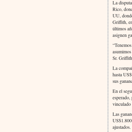
La disputa
Rico, dond
UU, donde 
Griffith, 
últimos añ
asignen ga
“Tenemos u
asumimos c
Sr. Griffi
La compañí
hasta US$9
sus gananc
En el seg
esperado,
vinculado 
Las gananc
US$1.800 m
ajustados.