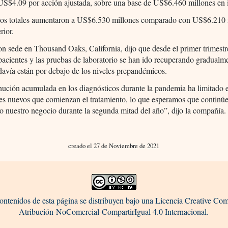
US$4.09 por acción ajustada, sobre una base de US$6.460 millones en 
sos totales aumentaron a US$6.530 millones comparado con US$6.210 
rior.
 sede en Thousand Oaks, California, dijo que desde el primer trimestre
 pacientes y las pruebas de laboratorio se han ido recuperando gradualm
avía están por debajo de los niveles prepandémicos.
nución acumulada en los diagnósticos durante la pandemia ha limitado 
es nuevos que comienzan el tratamiento, lo que esperamos que continú
 nuestro negocio durante la segunda mitad del año”, dijo la compañía.
creado el 27 de Noviembre de 2021
ontenidos de esta página se distribuyen bajo una Licencia Creative C
Atribución-NoComercial-CompartirIgual 4.0 Internacional.