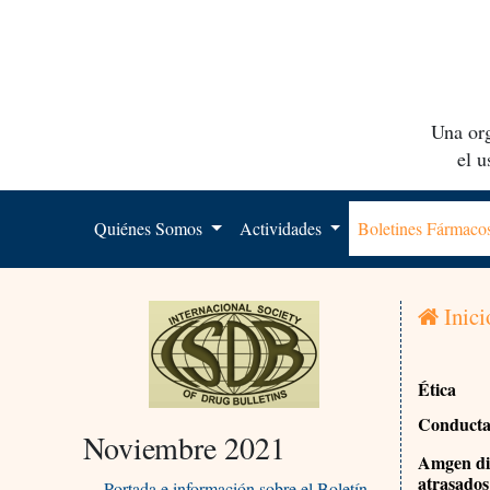
Una org
el 
Quiénes Somos
Actividades
Boletines Fármac
Inici
Ética
Conducta 
Noviembre 2021
Amgen dis
atrasados
Portada e información sobre el Boletín