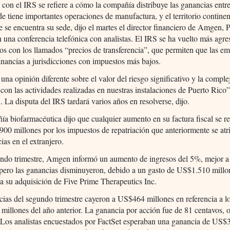
 con el IRS se refiere a cómo la compañía distribuye las ganancias entr
e tiene importantes operaciones de manufactura, y el territorio contine
se encuentra su sede, dijo el martes el director financiero de Amgen, P
en una conferencia telefónica con analistas. El IRS se ha vuelto más agre
os con los llamados “precios de transferencia”, que permiten que las e
nancias a jurisdicciones con impuestos más bajos.
na opinión diferente sobre el valor del riesgo significativo y la compl
on las actividades realizadas en nuestras instalaciones de Puerto Rico”,
th. La disputa del IRS tardará varios años en resolverse, dijo.
a biofarmacéutica dijo que cualquier aumento en su factura fiscal se re
00 millones por los impuestos de repatriación que anteriormente se atr
ias en el extranjero.
undo trimestre, Amgen informó un aumento de ingresos del 5%, mejor a
 pero las ganancias disminuyeron, debido a un gasto de US$1.510 millo
a su adquisición de Five Prime Therapeutics Inc.
ias del segundo trimestre cayeron a US$464 millones en referencia a l
illones del año anterior. La ganancia por acción fue de 81 centavos,
 Los analistas encuestados por FactSet esperaban una ganancia de US$