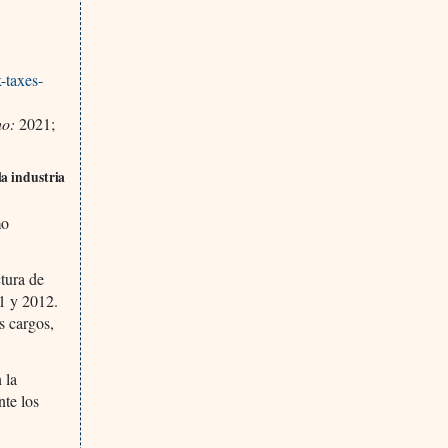
-taxes-
ho:
2021;
la industria
mo
tura de
1 y 2012.
s cargos,
 la
te los