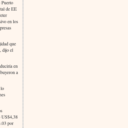
e Puerto
ntal de EE
eter
sivo en los
mpresas
ejidad que
 dijo el
duciría en
ibuyeron a
 lo
nes
os
 o US$4,38
3.03 por