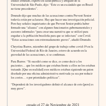
Daniel Dourado, experto en salud pública y abogado de la
Universidad de São Paulo, dijo: “Este es un escándalo que en Brasil
no tiene precedentes”.
Dourado dijo que muchas de las acusaciones contra Prevent Senior
todavía están por aclararse. Hay que hacer una investigación policial.
Pero hay señales inquietantes de que Prevent Senior podría haber
formado una “alianza” con algunos funcionarios gubernamentales y
asesores informales “para crear una narrativa que se utilizó para
engañar a la población brasileña para que se infectara” con Covid.
“Estas acusaciones son extremadamente graves”, añadió Dourado.
Chrystina Barros, miembro del grupo de trabajo sobre covid-19 en la
Universidad Federal de Río de Janeiro, estuvo de acuerdo en la
gravedad de las acusaciones, si se confirman.
Para Barros: “Si sucedió como se dice, es como decir a los
pacientes… que los médicos que estaban frente a ellos no los estaban
tratando. [Que en realidad] esos médicos estaban siguiendo un guion
diseñado por una oficina administrativa motivada ya sea por reducir
los costos… o por prioridades políticas”.
“Dependerá de los investigadores definir el alcance de esto [pero] es
muy grave”.
creado el 27 de Noviembre de 2021