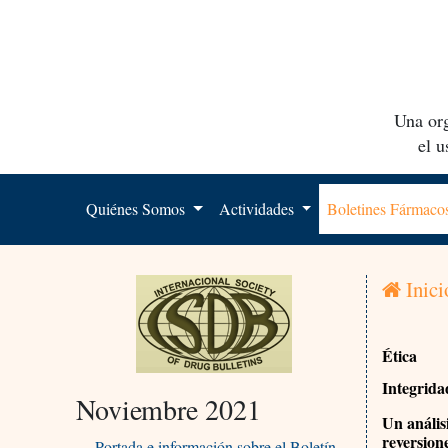
Una org
el 
Quiénes Somos
Actividades
Boletines Fármac
Inici
Ética
Integrida
Noviembre 2021
Un análisi
reversion
Portada e información sobre el Boletín