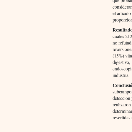
que probar
consideran
el artícul
proporcion
Resultad
cuales 212
no refutad
reversione
(15%) vita
digestivo,
endoscopia
industria.
Conclusió
subcampos 
detección 
realizaron
determinar
revertidas