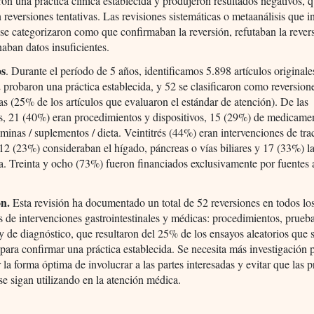
on una práctica clínica establecida y produjeron resultados negativos, 
 reversiones tentativas. Las revisiones sistemáticas o metaanálisis que 
o se categorizaron como que confirmaban la reversión, refutaban la rever
aban datos insuficientes.
os
. Durante el período de 5 años, identificamos 5.898 artículos originale
 probaron una práctica establecida, y 52 se clasificaron como reversio
as (25% de los artículos que evaluaron el estándar de atención). De las
s, 21 (40%) eran procedimientos y dispositivos, 15 (29%) de medicamen
minas / suplementos / dieta. Veintitrés (44%) eran intervenciones de tra
 12 (23%) consideraban el hígado, páncreas o vías biliares y 17 (33%) l
. Treinta y ocho (73%) fueron financiados exclusivamente por fuentes a
n.
Esta revisión ha documentado un total de 52 reversiones en todos lo
de intervenciones gastrointestinales y médicas: procedimientos, prueb
y de diagnóstico, que resultaron del 25% de los ensayos aleatorios que 
 para confirmar una práctica establecida. Se necesita más investigación 
 la forma óptima de involucrar a las partes interesadas y evitar que las p
 se sigan utilizando en la atención médica.