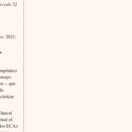
reveals 52
ho:
2021;
s
erapéutico
 ensayo
peor— que
la
cterizar
linical
rnal of
s los ECAs