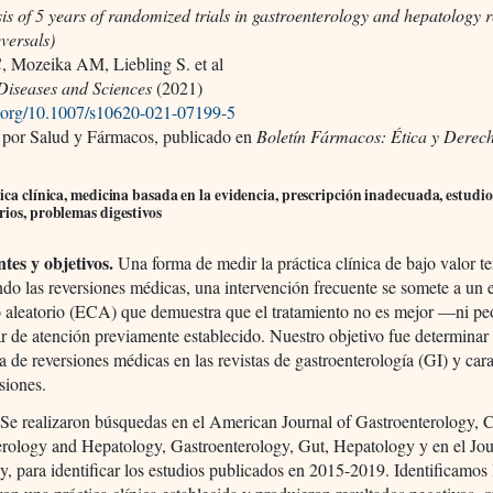
is of 5 years of randomized trials in gastroenterology and hepatology 
versals)
 Mozeika AM, Liebling S. et al
 Diseases and Sciences
(2021)
oi.org/10.1007/s10620-021-07199-5
 por Salud y Fármacos, publicado en
Boletín Fármacos: Ética y Derec
ica clínica, medicina basada en la evidencia, prescripción inadecuada, estudio
ios, problemas digestivos
tes y objetivos.
Una forma de medir la práctica clínica de bajo valor t
ndo las reversiones médicas, una intervención frecuente se somete a un
o aleatorio (ECA) que demuestra que el tratamiento no es mejor —ni 
r de atención previamente establecido. Nuestro objetivo fue determinar 
a de reversiones médicas en las revistas de gastroenterología (GI) y cara
rsiones.
 Se realizaron búsquedas en el American Journal of Gastroenterology, C
rology and Hepatology, Gastroenterology, Gut, Hepatology y en el Jou
, para identificar los estudios publicados en 2015-2019. Identificamo