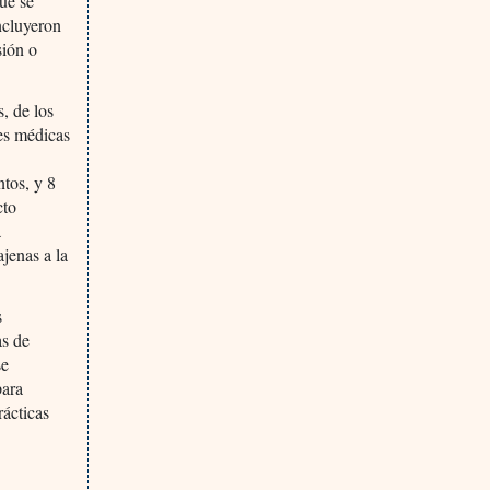
que se
incluyeron
sión o
s, de los
nes médicas
tos, y 8
cto
a
jenas a la
s
as de
se
para
rácticas