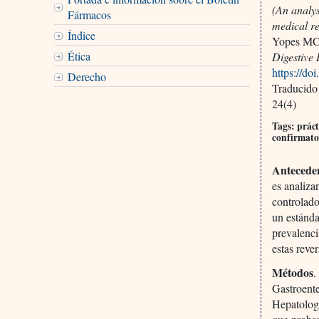
(An analys
Fármacos
medical re
Índice
Yopes MC,
Ética
Digestive
https://d
Derecho
Traducido
24(4)
Tags: práct
confirmator
Anteceden
es analiza
controlad
un estánda
prevalenci
estas reve
Métodos
.
Gastroente
Hepatology