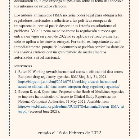
declaración en la que exponga su posición sobre el tema del acceso a
los informes de estudios clínicos.
Los autores afirman que HMA no tiene poder legal para obligar a los
reguladores nacionales a adherirse a las políticas europeas de
transparencia, pero si puede despertar su interés en solucionar el
problema. Vale la pena mencionar que la regulación europea que
entrará en vigor en enero de 2022 no se aplicará retroactivamente,
solo se aplica a los nuevos ensayos. Por tanto, es importante actuar
inmediatamente, porque de lo contrario se podrían perder los datos de
los ensayos clínicos con un gran número de medicamentos
autorizados a nivel nacional.
Referencias
Bosen K. Working towards harmonised access to clinical trial data across
European drug regulatory agencies. BMJ Blog July 31, 2021
https://blogs.bmj.com/bmj/2021/07/31/working-towards-harmonised-
access-to-clinical-trial-data-across-european-drug-regulatory-agencies/
Boesen K, et al. Open letter. Proposal to the Heads of Medicines Agencies
to improve harmonisation of access to Clinical Study Reports across
National Competent Authorities. 31 May 2021. Available from:
https://www.bihealth.org/fileadmin/QUEST/Dokumente/Boesen_HMA_let
ter.pdf
(accessed June 2021).
creado el 16 de Febrero de 2022