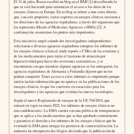
El 31 de julio, Bosen escribió un blog en el BMJ [1] describiendo lo
que se está haciendo para armonizar el acceso a los datos de los
ensayos clínicos en Europa. En su blog se refiere a una carta abierta
que, con este propósito, varios expertos en ensayos clínicos enviaron a
los directores de las agencias reguladoras, a través del organismo que
los representa (Heads of Medicines Agencies o HMA) [2]. A
continuación, resumimos los puntos más importantes.
Esta iniciativa surgió cuando dos investigadores independientes
solicitaron a diversas agencias reguladoras europeas los informes de
los ensayos clínicos (clinical study reports o CSRs) de las estatinas y
de los medicamentos para tratar el trastorno de atención por
hiperactividad para hacer dos revisiones sistemáticas, y se
encontraron con que mientras algunas agencias se los entregaron, las
agencias reguladoras de Alemania y Finlandia dijeron que no los
podían compartir. Tener acceso a estos informes es importante porque
suelen incluir información que no aparece en las publicaciones de los
ensayos clínicos, lo que los convierte en esenciales para los
investigadores y las agencias que evalúan las nuevas tecnologías.
Según el nuevo Reglamento de ensayos de la UE 536/2014, que
entrará en vigor en enero 2022, los informes de ensayos clínicos no
son confidenciales. La EMA cuenta con una política de transparencia
que se aplica a los medicamentos que se han aprobado centralmente
y garantiza el derecho a los informes de los ensayos clínicos que ha
evaluado la EMA para otorgar los permisos de comercialización. La
industria ha interpuesto dos litigios diciendo que la publicación de