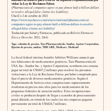
violar la Ley de Reclamos Falsos
(Pharmaceutical companies agree to pay almost half a billion dollars
to resolve alleged false claims Act Liability)
ChesCo 2 de octubre de 2021
https://www.mychesco.com/a/news/national/pharmaceutical-
companies-agree-to-pay-almost-half-a-billion-dollars-to-resolve-
alleged-false-claims-act-liability/
Traducido por Salud y Fármacos, publicado en
Boletín Fármacos:
Ética y Derecho:
2021; 24(4)
Tags: colusión de precios, Taro Pharmaceuticals, Sandoz, Apotex Corporation,
fijación de precios, multas, TRICARE, Medicare, Medicaid
La fiscal federal interina Jennifer Arbittier Williams anunció que
tres fabricantes de medicamentos genéricos, Taro Pharmaceuticals
USA, Inc., Sandoz Inc. y Apotex Corporation, acordaron esta semana
pagar un total de US$447,2 millones para resolver las presuntas
violaciones a la Ley de Reclamos Falsos, por haber conspirado para
fijar el precio de diversos medicamentos genéricos. Según el
Departamento de Justicia estas conspiraciones supuestamente
resultaron en precios más altos para los medicamentos de los
programas federales de atención médica. Estas recuperaciones
civiles se producen después de llegar a acuerdos de procesamiento
penal diferido, en virtud de los cuales las tres empresas pagaron
previamente un total de US$424,7 millones.
El gobierno alega además que, entre 2013 y 2015, las tres empresas