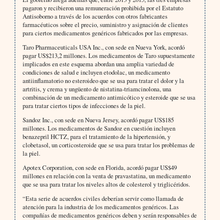
pagaron y recibieron una remuneración prohibida por el Estatuto
Antisoborno a través de los acuerdos con otros fabricantes
farmacéuticos sobre el precio, suministro y asignación de clientes
para ciertos medicamentos genéricos fabricados por las empresas.
Taro Pharmaceuticals USA Inc., con sede en Nueva York, acordó
pagar US$213,2 millones. Los medicamentos de Taro supuestamente
implicados en este esquema abordan una amplia variedad de
condiciones de salud e incluyen etodolac, un medicamento
antiinflamatorio no esteroideo que se usa para tratar el dolor y la
artritis, y crema y ungüento de nistatina-triamcinolona, una
combinación de un medicamento antimicótico y esteroide que se usa
para tratar ciertos tipos de infecciones de la piel.
Sandoz Inc., con sede en Nueva Jersey, acordó pagar US$185
millones. Los medicamentos de Sandoz en cuestión incluyen
benazepril HCTZ, para el tratamiento de la hipertensión, y
clobetasol, un corticosteroide que se usa para tratar los problemas de
la piel.
Apotex Corporation, con sede en Florida, acordó pagar US$49
millones en relación con la venta de pravastatina, un medicamento
que se usa para tratar los niveles altos de colesterol y triglicéridos.
“Esta serie de acuerdos civiles deberían servir como llamada de
atención para la industria de los medicamentos genéricos. Las
compañías de medicamentos genéricos deben y serán responsables de