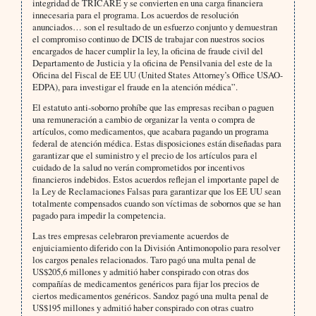
integridad de TRICARE y se convierten en una carga financiera
innecesaria para el programa. Los acuerdos de resolución
anunciados… son el resultado de un esfuerzo conjunto y demuestran
el compromiso continuo de DCIS de trabajar con nuestros socios
encargados de hacer cumplir la ley, la oficina de fraude civil del
Departamento de Justicia y la oficina de Pensilvania del este de la
Oficina del Fiscal de EE UU (United States Attorney’s Office USAO-
EDPA), para investigar el fraude en la atención médica”.
El estatuto anti-soborno prohíbe que las empresas reciban o paguen
una remuneración a cambio de organizar la venta o compra de
artículos, como medicamentos, que acabara pagando un programa
federal de atención médica. Estas disposiciones están diseñadas para
garantizar que el suministro y el precio de los artículos para el
cuidado de la salud no verán comprometidos por incentivos
financieros indebidos. Estos acuerdos reflejan el importante papel de
la Ley de Reclamaciones Falsas para garantizar que los EE UU sean
totalmente compensados cuando son víctimas de sobornos que se han
pagado para impedir la competencia.
Las tres empresas celebraron previamente acuerdos de
enjuiciamiento diferido con la División Antimonopolio para resolver
los cargos penales relacionados. Taro pagó una multa penal de
US$205,6 millones y admitió haber conspirado con otras dos
compañías de medicamentos genéricos para fijar los precios de
ciertos medicamentos genéricos. Sandoz pagó una multa penal de
US$195 millones y admitió haber conspirado con otras cuatro