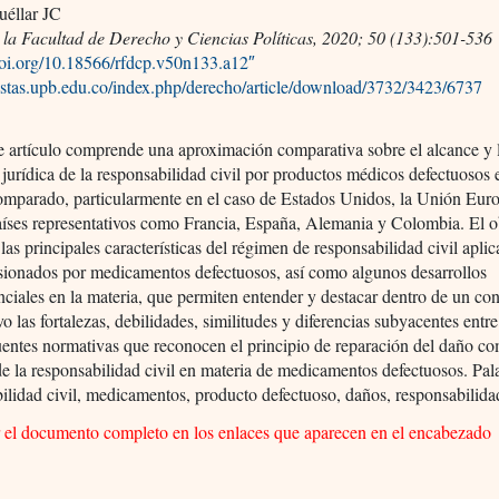
uéllar JC
 la Facultad de Derecho y Ciencias Políticas, 2020; 50 (133):501-536
.doi.org/10.18566/rfdcp.v50n133.a12″
vistas.upb.edu.co/index.php/derecho/article/download/3732/3423/6737
e artículo comprende una aproximación comparativa sobre el alcance y 
 jurídica de la responsabilidad civil por productos médicos defectuosos 
omparado, particularmente en el caso de Estados Unidos, la Unión Eur
íses representativos como Francia, España, Alemania y Colombia. El ob
 las principales características del régimen de responsabilidad civil aplic
sionados por medicamentos defectuosos, así como algunos desarrollos
nciales en la materia, que permiten entender y destacar dentro de un co
o las fortalezas, debilidades, similitudes y diferencias subyacentes entre
fuentes normativas que reconocen el principio de reparación del daño c
de la responsabilidad civil en materia de medicamentos defectuosos. Pal
lidad civil, medicamentos, producto defectuoso, daños, responsabilidad
r el documento completo en los enlaces que aparecen en el encabezado