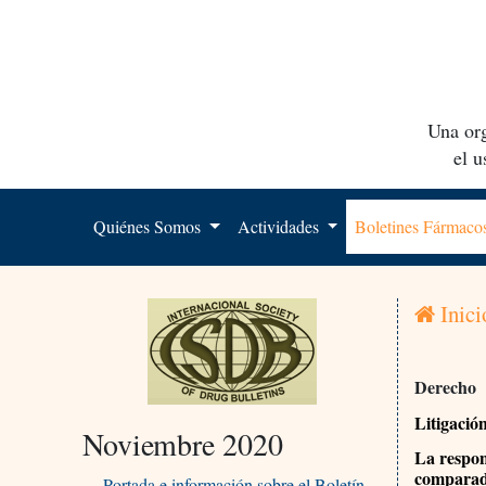
Una org
el 
Quiénes Somos
Actividades
Boletines Fármac
Inici
Derecho
Litigació
Noviembre 2020
La respon
compara
Portada e información sobre el Boletín