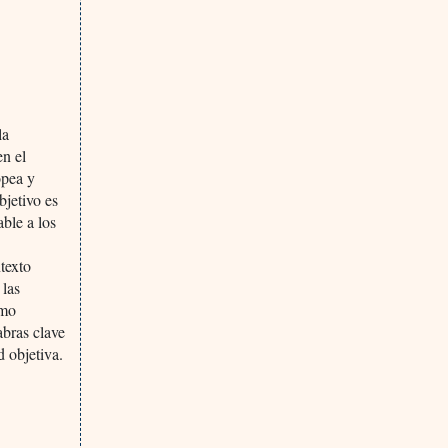
la
en el
opea y
jetivo es
able a los
ntexto
 las
omo
abras clave
 objetiva.