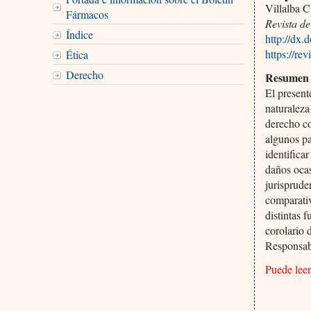
Villalba C
Fármacos
Revista de
Índice
http://dx
https://re
Ética
Derecho
Resumen
El present
naturaleza
derecho c
algunos pa
identificar
daños oca
jurisprude
comparativ
distintas 
corolario 
Responsabi
Puede lee