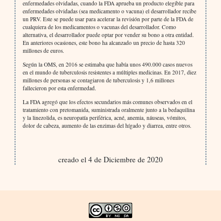
enfermedades olvidadas, cuando la FDA aprueba un producto elegible para
enfermedades olvidadas (sea medicamento o vacuna) el desarrollador recibe
un PRV. Este se puede usar para acelerar la revisión por parte de la FDA de
cualquiera de los medicamentos o vacunas del desarrollador. Como
alternativa, el desarrollador puede optar por vender su bono a otra entidad.
En anteriores ocasiones, este bono ha alcanzado un precio de hasta 320
millones de euros.
Según la OMS, en 2016 se estimaba que había unos 490.000 casos nuevos
en el mundo de tuberculosis resistentes a múltiples medicinas. En 2017, diez
millones de personas se contagiaron de tuberculosis y 1,6 millones
fallecieron por esta enfermedad.
La FDA agregó que los efectos secundarios más comunes observados en el
tratamiento con pretomanida, suministrada oralmente junto a la bedaquilina
y la linezolida, es neuropatía periférica, acné, anemia, náuseas, vómitos,
dolor de cabeza, aumento de las enzimas del hígado y diarrea, entre otros.
creado el 4 de Diciembre de 2020