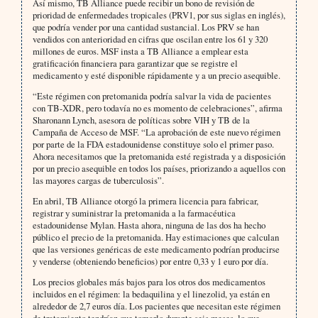
Así mismo, TB Alliance puede recibir un bono de revisión de
prioridad de enfermedades tropicales (PRV1, por sus siglas en inglés),
que podría vender por una cantidad sustancial. Los PRV se han
vendidos con anterioridad en cifras que oscilan entre los 61 y 320
millones de euros. MSF insta a TB Alliance a emplear esta
gratificación financiera para garantizar que se registre el
medicamento y esté disponible rápidamente y a un precio asequible.
“Este régimen con pretomanida podría salvar la vida de pacientes
con TB-XDR, pero todavía no es momento de celebraciones”, afirma
Sharonann Lynch, asesora de políticas sobre VIH y TB de la
Campaña de Acceso de MSF. “La aprobación de este nuevo régimen
por parte de la FDA estadounidense constituye solo el primer paso.
Ahora necesitamos que la pretomanida esté registrada y a disposición
por un precio asequible en todos los países, priorizando a aquellos con
las mayores cargas de tuberculosis”.
En abril, TB Alliance otorgó la primera licencia para fabricar,
registrar y suministrar la pretomanida a la farmacéutica
estadounidense Mylan. Hasta ahora, ninguna de las dos ha hecho
público el precio de la pretomanida. Hay estimaciones que calculan
que las versiones genéricas de este medicamento podrían producirse
y venderse (obteniendo beneficios) por entre 0,33 y 1 euro por día.
Los precios globales más bajos para los otros dos medicamentos
incluidos en el régimen: la bedaquilina y el linezolid, ya están en
alrededor de 2,7 euros día. Los pacientes que necesitan este régimen