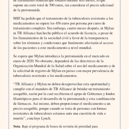
de tratamiento tendrían que tomarlo durante seis meses, lo que
supone un coste total de 500 euros, sin considerar el precio adicional
de la pretomanida.
MSF ha pedido que el tratamiento de la tuberculosis resistente a los
medicamentos no supere los 456 euros por persona por curso de
tratamiento completo. Sin embargo, cuatro meses después, ni Mylan
ni TB Alliance han hecho público el acuerdo de licencia, a pesar de
los llamamientos de la sociedad civil a favor de la transparencia
sobre los términos y condiciones que finalmente afectarán al acceso
de los pacientes a este medicamento a nivel mundial.
Se espera que Mylan introduzca la pretomanida en el mercado en
enero de 2020. No obstante, dependerá de las directrices de la
Organización Mundial de la Salud sobre el uso del medicamento y de
la solicitud de registro de Mylan en países con mayor prevalencia de
tuberculosis resistente a los medicamentos.
“TB Alliance y Mylan no deben desaprovechar esta oportunidad y
cumplir con el mandato de TB Alliance de brindar un tratamiento
asequible, razón por la cual recibieron el apoyo de Gobiernos y fondos
filantrópicos para el desarrollo de la pretomanida y esta combinación
de fármacos. Así mismo, deben proporcionar el medicamento a un
precio asequible, porque cuando se trata de personas con formas
resistentes de tuberculosis estamos ante una cuestión de vida o
muerte”, concluye Lynch.
Nota
. Bajo el programa de bonos de revisión de prioridad para