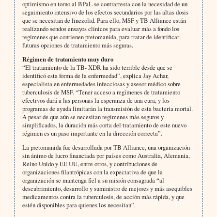
optimismo en torno al BPaL se contrarresta con la necesidad de un
seguimiento intensivo de los efectos secundarios por las altas dosis
que se necesitan de linezolid. Para ello, MSF y TB Alliance están
realizando sendos ensayos clínicos para evaluar más a fondo los
regímenes que contienen pretomanida, para tratar de identificar
futuras opciones de tratamiento más seguras.
Régimen de tratamiento muy duro
“El tratamiento de la TB- XDR ha sido terrible desde que se
identificó esta forma de la enfermedad”, explica Jay Achar,
especialista en enfermedades infecciosas y asesor médico sobre
tuberculosis de MSF. “Tener acceso a regímenes de tratamiento
efectivos dará a las personas la esperanza de una cura, y los
programas de ayuda limitarán la transmisión de esta bacteria mortal.
A pesar de que aún se necesitan regímenes más seguros y
simplificados, la duración más corta del tratamiento de este nuevo
régimen es un paso importante en la dirección correcta”.
La pretomanida fue desarrollada por TB Alliance, una organización
sin ánimo de lucro financiada por países como Australia, Alemania,
Reino Unido y EE UU, entre otros, y contribuciones de
organizaciones filantrópicas con la expectativa de que la
organización se mantenga fiel a su misión consagrada “al
descubrimiento, desarrollo y suministro de mejores y más asequibles
medicamentos contra la tuberculosis, de acción más rápida, y que
estén disponibles para quienes los necesitan”.