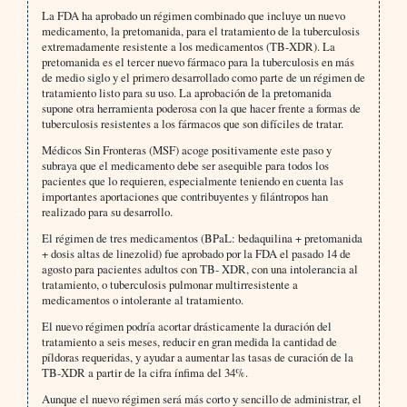
La FDA ha aprobado un régimen combinado que incluye un nuevo
medicamento, la pretomanida, para el tratamiento de la tuberculosis
extremadamente resistente a los medicamentos (TB-XDR). La
pretomanida es el tercer nuevo fármaco para la tuberculosis en más
de medio siglo y el primero desarrollado como parte de un régimen de
tratamiento listo para su uso. La aprobación de la pretomanida
supone otra herramienta poderosa con la que hacer frente a formas de
tuberculosis resistentes a los fármacos que son difíciles de tratar.
Médicos Sin Fronteras (MSF) acoge positivamente este paso y
subraya que el medicamento debe ser asequible para todos los
pacientes que lo requieren, especialmente teniendo en cuenta las
importantes aportaciones que contribuyentes y filántropos han
realizado para su desarrollo.
El régimen de tres medicamentos (BPaL: bedaquilina + pretomanida
+ dosis altas de linezolid) fue aprobado por la FDA el pasado 14 de
agosto para pacientes adultos con TB- XDR, con una intolerancia al
tratamiento, o tuberculosis pulmonar multirresistente a
medicamentos o intolerante al tratamiento.
El nuevo régimen podría acortar drásticamente la duración del
tratamiento a seis meses, reducir en gran medida la cantidad de
píldoras requeridas, y ayudar a aumentar las tasas de curación de la
TB-XDR a partir de la cifra ínfima del 34%.
Aunque el nuevo régimen será más corto y sencillo de administrar, el