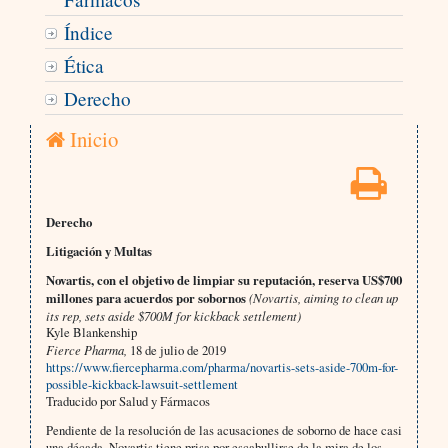
Índice
Ética
Derecho
Inicio
Derecho
Litigación y Multas
Novartis, con el objetivo de limpiar su reputación, reserva US$700
millones para acuerdos por sobornos
(Novartis, aiming to clean up
its rep, sets aside $700M for kickback settlement)
Kyle Blankenship
Fierce Pharma,
18 de julio de 2019
https://www.fiercepharma.com/pharma/novartis-sets-aside-700m-for-
possible-kickback-lawsuit-settlement
Traducido por Salud y Fármacos
Pendiente de la resolución de las acusaciones de soborno de hace casi
una década, Novartis tiene prisa por escabullirse de la mira de los