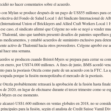
cidió no hacer comentarios sobre el acuerdo.
o con Mylan se produce después de un pago de US$55 millones para ce
lectiva del Fondo de Salud Local 1 del Sindicato Internacional de Alb
(International Union of Bricklayers and Allied Craft Workers Local 1 
ese caso, el sindicato afirmó que Celgene no solo se negó a vender mue
 Thalomid, sino que también presentó desafíos de patentes superfluos 
us medicamentos, y entabló acuerdos de suministro exclusivo para detene
iente activo de Thalomid hacia otros proveedores. Celgene aprobó ese 
ial hace una semana.
erdos se producen cuando Bristol-Myers se prepara para cerrar su com
 en enero, por US$74.000 millones. A fines de junio, BMS acordó vend
to para la psoriasis Otezla como parte de un acuerdo con la FTC. La a
ocupada porque la fusión monopolizaba el mercado de la psoriasis.
e Otezla probablemente retrasará la aprobación de la fusión hasta final
os de 2020, en lugar de efectuarse durante el tercer trimestre como se es
tol-Myers en ese momento.
e alcanzó US$1.600 millones en ventas globales en 2018, no se consid
s principales para la fusión, según el analista de Credit Suisse Vamil Di