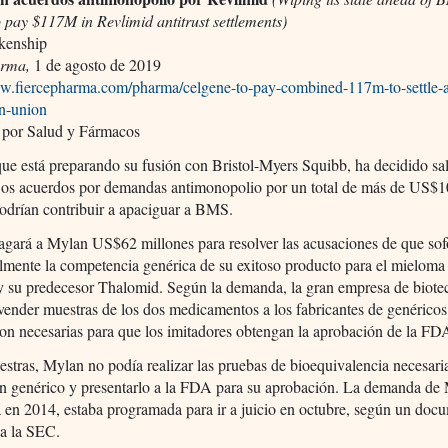
 pay $117M in Revlimid antitrust settlements)
kenship
arma,
1 de agosto de 2019
ww.fiercepharma.com/pharma/celgene-to-pay-combined-117m-to-settle-an
an-union
 por Salud y Fármacos
ue está preparando su fusión con Bristol-Myers Squibb, ha decidido sa
Dos acuerdos por demandas antimonopolio por un total de más de US$
odrían contribuir a apaciguar a BMS.
agará a Mylan US$62 millones para resolver las acusaciones de que so
lmente la competencia genérica de su exitoso producto para el mieloma
y su predecesor Thalomid. Según la demanda, la gran empresa de biote
vender muestras de los dos medicamentos a los fabricantes de genéricos
on necesarias para que los imitadores obtengan la aprobación de la FD
estras, Mylan no podía realizar las pruebas de bioequivalencia necesari
un genérico y presentarlo a la FDA para su aprobación. La demanda de
 en 2014, estaba programada para ir a juicio en octubre, según un doc
 a la SEC.