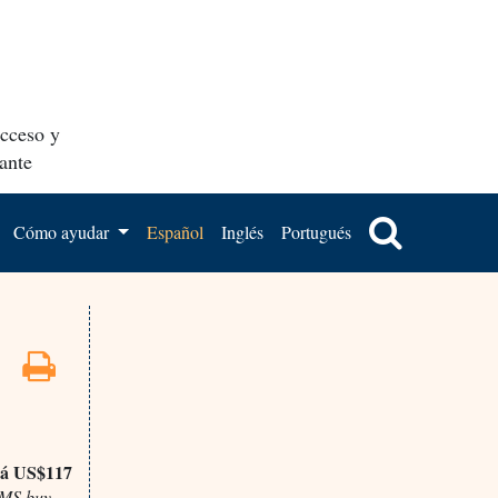
acceso y
ante
Cómo ayudar
Español
Inglés
Portugués
rá US$117
BMS buy,