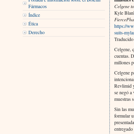
Fármacos
Celgene to
Kyle Blan
Índice
FiercePh
Ética
https://w
Derecho
suits-myl
Traducido
Celgene, q
cuentas. 
millones p
Celgene p
intenciona
Revlimid 
se negó a 
muestras s
Sin las mu
formular 
presentada
entregado