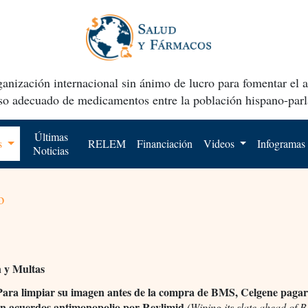
anización internacional sin ánimo de lucro para fomentar el 
uso adecuado de medicamentos entre la población hispano-parl
Últimas
os
RELEM
Financiación
Videos
Infogramas
Noticias
o
n y Multas
ara limpiar su imagen antes de la compra de BMS, Celgene paga
en acuerdos antimonopolio por Revlimid
(Wiping its slate ahead of 