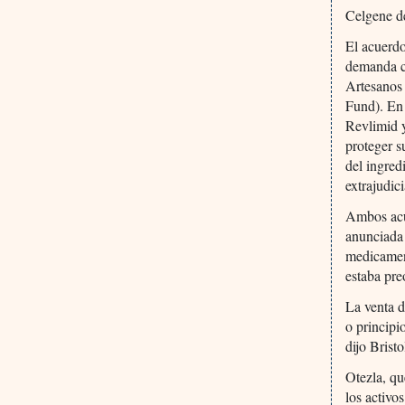
Celgene de
El acuerd
demanda co
Artesanos 
Fund). En 
Revlimid y
proteger s
del ingred
extrajudic
Ambos acu
anunciada
medicamen
estaba pre
La venta d
o principi
dijo Bris
Otezla, qu
los activo