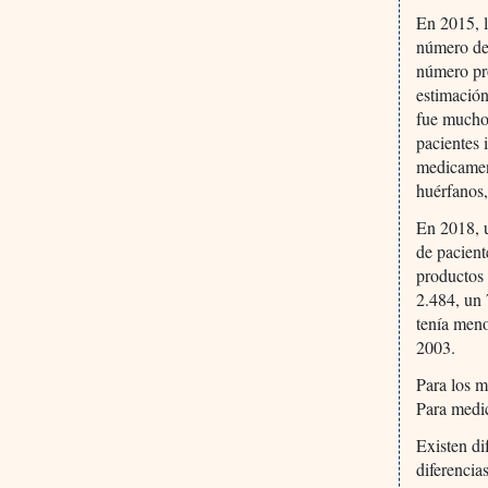
En 2015, l
número de 
número pro
estimació
fue mucho
pacientes 
medicament
huérfanos,
En 2018, 
de pacient
productos 
2.484, un
tenía meno
2003.
Para los m
Para medi
Existen di
diferencia