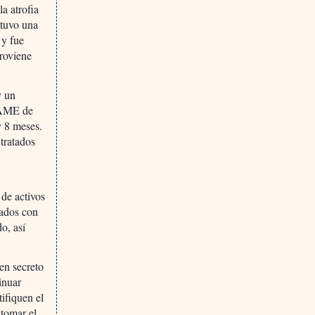
a atrofia
btuvo una
 y fue
proviene
y un
n AME de
y 8 meses.
 tratados
 de activos
iados con
o, así
en secreto
inuar
tifiquen el
 tomar el