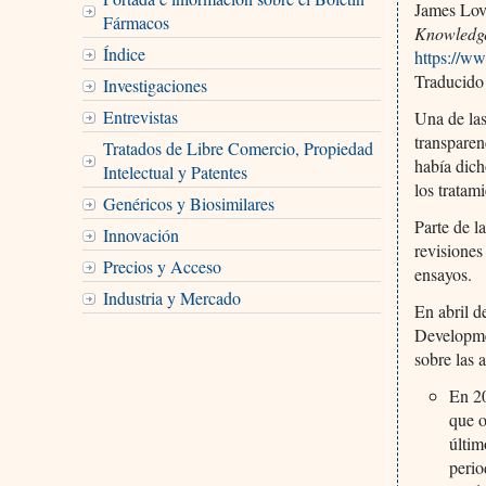
James Lo
Fármacos
Knowledge
Índice
https://w
Traducido
Investigaciones
Entrevistas
Una de las
transparen
Tratados de Libre Comercio, Propiedad
había dich
Intelectual y Patentes
los tratam
Genéricos y Biosimilares
Parte de l
Innovación
revisiones
Precios y Acceso
ensayos.
Industria y Mercado
En abril 
Developmen
sobre las 
En 20
que o
últim
perio