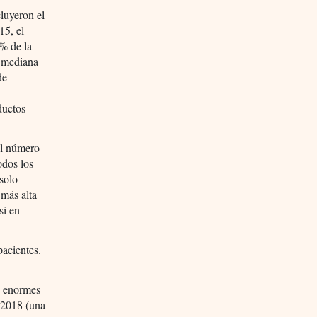
luyeron el
15, el
5% de la
a mediana
de
ductos
el número
odos los
solo
más alta
si en
pacientes.
s enormes
 2018 (una