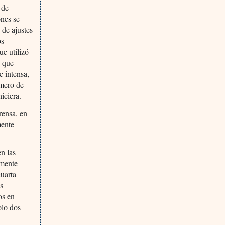
 de
nes se
 de ajustes
os
ue utilizó
s que
e intensa,
úmero de
hiciera.
rensa, en
mente
n las
amente
uarta
as
os en
olo dos