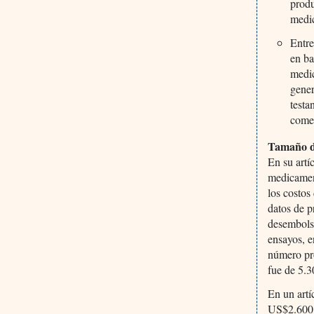
produ
medi
Entre
en ba
medic
gener
testa
comer
Tamaño d
En su artí
medicament
los costos
datos de p
desembolso
ensayos, e
número pr
fue de 5.
En un artí
US$2.600 