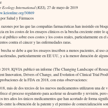
ve
 Ecology International (KEI),
27 de mayo de 2019
ww.keionline.org/30869
 por Salud y Fármacos
 razones por las que las compañías farmacéuticas han insistido en bloqu
cia en los costos de los ensayos clínicos es la brecha creciente entre lo 
o al público sobre esos costos y los costos reales, particularmente en el
ientos contra el cáncer y las enfermedades raras.
a brecha se debe a que los ensayos inscriben a menos pacientes, al uso c
 aceleradas, particularmente en EE UU, y a la menor duración de algun
de 2019, IQVIA publicó un informe (The Changing Landscape of Resea
t Innovation, Drivers of Change, and Evolution of Clinical Trial Produ
aprobaciones de la FDA en 2018, con estas observaciones:
18, más de dos tercios de los nuevos medicamentos utilizaron una de va
frece el proceso regulatorio para acelerar su desarrollo y revisión, pero 
os tres años los únicos medicamentos que han acortado de forma signific
do entre la obtención de la patente y el permiso de comercialización son