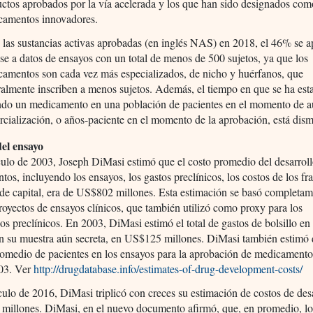
ctos aprobados por la vía acelerada y los que han sido designados com
camentos innovadores.
 las sustancias activas aprobadas (en inglés NAS) en 2018, el 46% se 
se a datos de ensayos con un total de menos de 500 sujetos, ya que los
amentos son cada vez más especializados, de nicho y huérfanos, que
almente inscriben a menos sujetos. Además, el tiempo en que se ha est
ndo un medicamento en una población de pacientes en el momento de au
cialización, o años-paciente en el momento de la aprobación, está dis
el ensayo
culo de 2003, Joseph DiMasi estimó que el costo promedio del desarrol
os, incluyendo los ensayos, los gastos preclínicos, los costos de los fr
 de capital, era de US$802 millones. Esta estimación se basó completa
royectos de ensayos clínicos, que también utilizó como proxy para los
s preclínicos. En 2003, DiMasi estimó el total de gastos de bolsillo en 
n su muestra aún secreta, en US$125 millones. DiMasi también estimó 
omedio de pacientes en los ensayos para la aprobación de medicament
303. Ver
http://drugdatabase.info/estimates-of-drug-development-costs/
culo de 2016, DiMasi triplicó con creces su estimación de costos de des
millones. DiMasi, en el nuevo documento afirmó, que, en promedio, lo