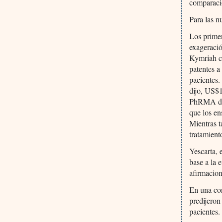
comparaci
Para las n
Los prime
exageració
Kymriah co
patentes 
pacientes.
dijo, US$1
PhRMA de 
que los en
Mientras 
tratamient
Yescarta,
base a la 
afirmacion
En una con
predijero
pacientes.