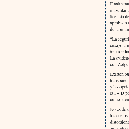
Finalmente
muscular 
licencia d
aprobado e
del comun
“La seguri
ensayo clí
inicio inf
La evidenc
con Zolgen
Existen ot
transparen
y las opci
la I + D p
como ident
No es de e
los costos
distorsion
aumento an