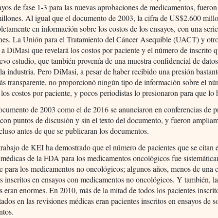
ayos de fase 1-3 para las nuevas aprobaciones de medicamentos, fueron
llones. Al igual que el documento de 2003, la cifra de US$2.600 millo
etamente en información sobre los costos de los ensayos, con una serie
ones. La Unión para el Tratamiento del Cáncer Asequible (UACT) y otr
n a DiMasi que revelará los costos por paciente y el número de inscrito q
evo estudio, que también provenía de una muestra confidencial de dato
la industria. Pero DiMasi, a pesar de haber recibido una presión bastant
ás transparente, no proporcionó ningún tipo de información sobre el n
o los costos por paciente, y pocos periodistas lo presionaron para que lo 
documento de 2003 como el de 2016 se anunciaron en conferencias de p
con puntos de discusión y sin el texto del documento, y fueron amplia
ncluso antes de que se publicaran los documentos.
trabajo de KEI ha demostrado que el número de pacientes que se citan e
s médicas de la FDA para los medicamentos oncológicos fue sistemátic
ue para los medicamentos no oncológicos; algunos años, menos de una c
os inscritos en ensayos con medicamentos no oncológicos. Y también, l
s eran enormes. En 2010, más de la mitad de todos los pacientes inscrit
tados en las revisiones médicas eran pacientes inscritos en ensayos de s
tos.