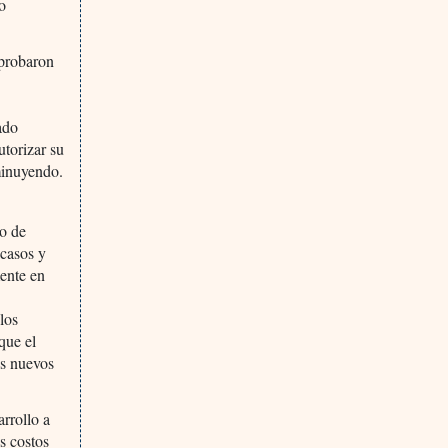
o
aprobaron
ado
torizar su
minuyendo.
lo de
acasos y
mente en
los
que el
os nuevos
arrollo a
s costos