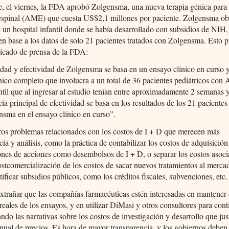
, el viernes, la FDA aprobó Zolgensma, una nueva terapia génica para l
espinal (AME) que cuesta US$2,1 millones por paciente. Zolgensma o
e un hospital infantil donde se había desarrollado con subsidios de NIH,
n base a los datos de solo 21 pacientes tratados con Zolgensma. Esto 
icado de prensa de la FDA:
dad y efectividad de Zolgensma se basa en un ensayo clínico en curso 
nico completo que involucra a un total de 36 pacientes pediátricos co
antil que al ingresar al estudio tenían entre aproximadamente 2 semanas 
ia principal de efectividad se basa en los resultados de los 21 pacientes
sma en el ensayo clínico en curso”.
ros problemas relacionados con los costos de I + D que merecen más
cia y análisis, como la práctica de contabilizar los costos de adquisición
ones de acciones como desembolsos de I + D, o separar los costos asoc
ostcomercialización de los costos de sacar nuevos tratamientos al mercad
ificar subsidios públicos, como los créditos fiscales, subvenciones, etc.
xtrañar que las compañías farmacéuticas estén interesadas en mantener 
 reales de los ensayos, y en utilizar DiMasi y otros consultores para cont
ando las narrativas sobre los costos de investigación y desarrollo que jus
ual de precios. Es hora de mayor transparencia, y los gobiernos deben