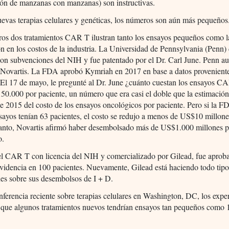
ón de manzanas con manzanas) son instructivas.
uevas terapias celulares y genéticas, los números son aún más pequeños
ros dos tratamientos CAR T ilustran tanto los ensayos pequeños como l
n en los costos de la industria. La Universidad de Pennsylvania (Penn) 
n subvenciones del NIH y fue patentado por el Dr. Carl June. Penn aut
a Novartis. La FDA aprobó Kymriah en 2017 en base a datos provenient
 El 17 de mayo, le pregunté al Dr. June ¿cuánto cuestan los ensayos 
50.000 por paciente, un número que era casi el doble que la estimació
2015 del costo de los ensayos oncológicos por paciente. Pero si la F
sayos tenían 63 pacientes, el costo se redujo a menos de US$10 millone
tanto, Novartis afirmó haber desembolsado más de US$1.000 millones p
o.
 el CAR T con licencia del NIH y comercializado por Gilead, fue aprob
evidencia en 100 pacientes. Nuevamente, Gilead está haciendo todo tip
es sobre sus desembolsos de I + D.
ferencia reciente sobre terapias celulares en Washington, DC, los expe
n que algunos tratamientos nuevos tendrían ensayos tan pequeños como 