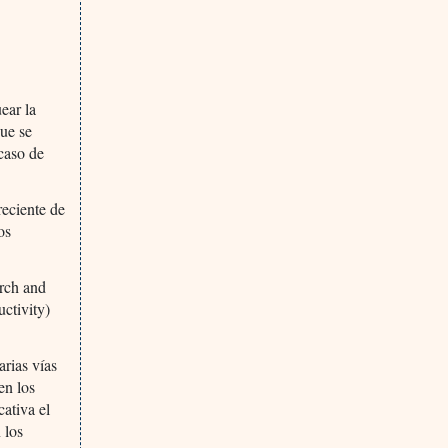
ear la
que se
 caso de
reciente de
os
rch and
ctivity)
rias vías
en los
ativa el
 los