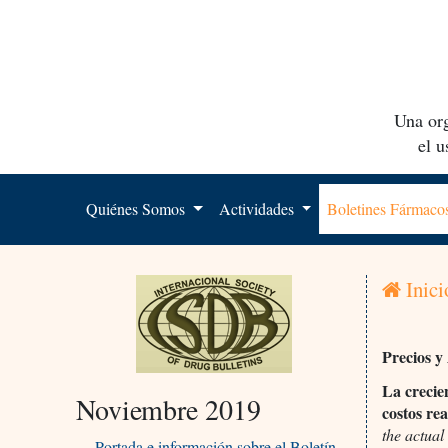
Una org
el 
Quiénes Somos
Actividades
Boletines Fármac
Inici
Precios y
La crecien
Noviembre 2019
costos re
the actual
Portada e información sobre el Boletín