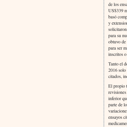
de los ens
US$339 mi
basó compl
y extensi
solicitaro
para su nu
obtuvo de 
para ser m
inscritos 
Tanto el 
2016 solo 
citados, i
El propio 
revisione
inferior q
parte de l
variacione
ensayos ci
medicamen