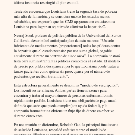
última instancia restringió el plan estatal.
Teniendo en cuenta que Louisiana tiene la segunda tasa de pobreza
más alta de la nación, y se considera uno de los estados menos
saludables, uno esperaría que los CMS apoyaran con entusiasmo a
Louisiana para lograr su objetivo de eliminar la hepatitis C.
Neeraj Sood, profesor de política pública de la Universidad del Sur de
California, describió el anticipado plan de esta manera: “Un solo
fabricante de medicamentos [proporcionará] todas las píldoras contra
la hepatitis que el estado necesite por una suma global, pagable
anualmente durante un contrato de cinco años”. La compañía “estará
lista para suministrar tantas píldoras como pida el estado. El modelo
de precio por píldora desaparece, por lo que Louisiana puede tratar a
tantos pacientes como quiera sin preocuparse por el número de
pacientes que reciban tratamiento”.
Esta estructura generalmente se denomina “modelo de suscripción”.
Los incentivos se alinean. Ambas partes tienen razones para
encontrar y tratar al mayor número de personas enfermas, lo más
rápidamente posible. Louisiana tiene una obligación de pago anual
definida que sabe que puede cumplir (con ayuda federal), y la
compañía farmacéutica obtiene un flujo fijo de dinero en efectivo
durante cinco años.
En una reunión en diciembre, Rebekah Gee, la principal funcionaria
de salud de Louisiana, respaldó enfáticamente el modelo de
suscripción. “Podemos garantizar el gasto en medicamentos para