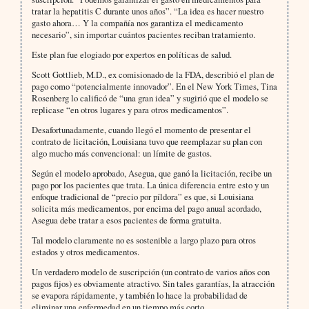
tratar la hepatitis C durante unos años”. “La idea es hacer nuestro
gasto ahora… Y la compañía nos garantiza el medicamento
necesario”, sin importar cuántos pacientes reciban tratamiento.
Este plan fue elogiado por expertos en políticas de salud.
Scott Gottlieb, M.D., ex comisionado de la FDA, describió el plan de
pago como “potencialmente innovador”. En el New York Times, Tina
Rosenberg lo calificó de “una gran idea” y sugirió que el modelo se
replicase “en otros lugares y para otros medicamentos”.
Desafortunadamente, cuando llegó el momento de presentar el
contrato de licitación, Louisiana tuvo que reemplazar su plan con
algo mucho más convencional: un límite de gastos.
Según el modelo aprobado, Asegua, que ganó la licitación, recibe un
pago por los pacientes que trata. La única diferencia entre esto y un
enfoque tradicional de “precio por píldora” es que, si Louisiana
solicita más medicamentos, por encima del pago anual acordado,
Asegua debe tratar a esos pacientes de forma gratuita.
Tal modelo claramente no es sostenible a largo plazo para otros
estados y otros medicamentos.
Un verdadero modelo de suscripción (un contrato de varios años con
pagos fijos) es obviamente atractivo. Sin tales garantías, la atracción
se evapora rápidamente, y también lo hace la probabilidad de
eliminar una enfermedad en un tiempo más corto.