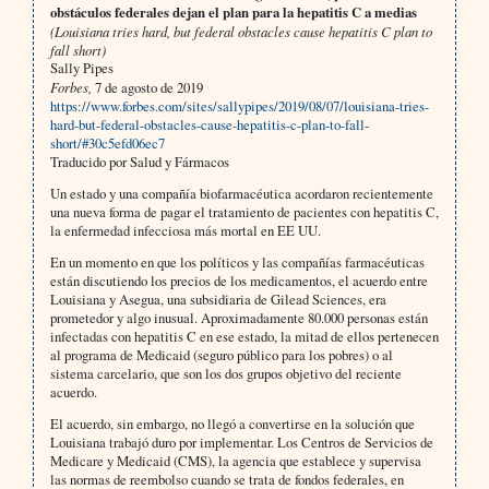
obstáculos federales dejan el plan para la hepatitis C a medias
(Louisiana tries hard, but federal obstacles cause hepatitis C plan to
fall short)
Sally Pipes
Forbes,
7 de agosto de 2019
https://www.forbes.com/sites/sallypipes/2019/08/07/louisiana-tries-
hard-but-federal-obstacles-cause-hepatitis-c-plan-to-fall-
short/#30c5efd06ec7
Traducido por Salud y Fármacos
Un estado y una compañía biofarmacéutica acordaron recientemente
una nueva forma de pagar el tratamiento de pacientes con hepatitis C,
la enfermedad infecciosa más mortal en EE UU.
En un momento en que los políticos y las compañías farmacéuticas
están discutiendo los precios de los medicamentos, el acuerdo entre
Louisiana y Asegua, una subsidiaria de Gilead Sciences, era
prometedor y algo inusual. Aproximadamente 80.000 personas están
infectadas con hepatitis C en ese estado, la mitad de ellos pertenecen
al programa de Medicaid (seguro público para los pobres) o al
sistema carcelario, que son los dos grupos objetivo del reciente
acuerdo.
El acuerdo, sin embargo, no llegó a convertirse en la solución que
Louisiana trabajó duro por implementar. Los Centros de Servicios de
Medicare y Medicaid (CMS), la agencia que establece y supervisa
las normas de reembolso cuando se trata de fondos federales, en