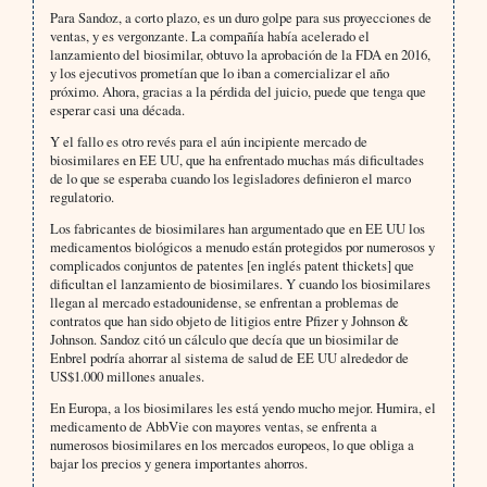
Para Sandoz, a corto plazo, es un duro golpe para sus proyecciones de
ventas, y es vergonzante. La compañía había acelerado el
lanzamiento del biosimilar, obtuvo la aprobación de la FDA en 2016,
y los ejecutivos prometían que lo iban a comercializar el año
próximo. Ahora, gracias a la pérdida del juicio, puede que tenga que
esperar casi una década.
Y el fallo es otro revés para el aún incipiente mercado de
biosimilares en EE UU, que ha enfrentado muchas más dificultades
de lo que se esperaba cuando los legisladores definieron el marco
regulatorio.
Los fabricantes de biosimilares han argumentado que en EE UU los
medicamentos biológicos a menudo están protegidos por numerosos y
complicados conjuntos de patentes [en inglés patent thickets] que
dificultan el lanzamiento de biosimilares. Y cuando los biosimilares
llegan al mercado estadounidense, se enfrentan a problemas de
contratos que han sido objeto de litigios entre Pfizer y Johnson &
Johnson. Sandoz citó un cálculo que decía que un biosimilar de
Enbrel podría ahorrar al sistema de salud de EE UU alrededor de
US$1.000 millones anuales.
En Europa, a los biosimilares les está yendo mucho mejor. Humira, el
medicamento de AbbVie con mayores ventas, se enfrenta a
numerosos biosimilares en los mercados europeos, lo que obliga a
bajar los precios y genera importantes ahorros.