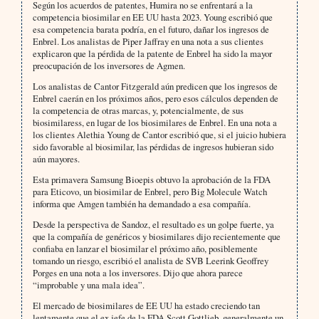
Según los acuerdos de patentes, Humira no se enfrentará a la
competencia biosimilar en EE UU hasta 2023. Young escribió que
esa competencia barata podría, en el futuro, dañar los ingresos de
Enbrel. Los analistas de Piper Jaffray en una nota a sus clientes
explicaron que la pérdida de la patente de Enbrel ha sido la mayor
preocupación de los inversores de Agmen.
Los analistas de Cantor Fitzgerald aún predicen que los ingresos de
Enbrel caerán en los próximos años, pero esos cálculos dependen de
la competencia de otras marcas, y, potencialmente, de sus
biosimilaress, en lugar de los biosimilares de Enbrel. En una nota a
los clientes Alethia Young de Cantor escribió que, si el juicio hubiera
sido favorable al biosimilar, las pérdidas de ingresos hubieran sido
aún mayores.
Esta primavera Samsung Bioepis obtuvo la aprobación de la FDA
para Eticovo, un biosimilar de Enbrel, pero Big Molecule Watch
informa que Amgen también ha demandado a esa compañía.
Desde la perspectiva de Sandoz, el resultado es un golpe fuerte, ya
que la compañía de genéricos y biosimilares dijo recientemente que
confiaba en lanzar el biosimilar el próximo año, posiblemente
tomando un riesgo, escribió el analista de SVB Leerink Geoffrey
Porges en una nota a los inversores. Dijo que ahora parece
“improbable y una mala idea”.
El mercado de biosimilares de EE UU ha estado creciendo tan
lentamente que el ex jefe de la FDA Scott Gottlieb, generalmente un