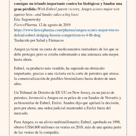
consigue un triunfo importante contra los biológicos y Sandoz una
gran pérdida
(With Enbrel patent victory, Amgen scores major win
against bios—and Sandoz takes a big loss)
Eric Sagonowsky
FiercePharma,
12 de agosto de 2019
https://www.fiercepharma.com/pharma/amgen-scores-major-win-to-
defend-enbrel-dodging-biosim-competition-to-4-8b-drug
Traducido por Salud y Fármacos
Amgen ya tiene su cuota de medicamentos imitadores de los que se
debe proteger, pero se estaba enfrentando a una amenaza aún mayor,
hasta ahora.
Enbrel, su producto más vendido, ha superado un obstáculo
importante, gracias a una victoria en la corte de patentes que atrasa
la comercialización de posibles biosimilares hasta dentro de unos
años.
Un Tribunal de Distrito de EE UU en New Jersey, en un juicio de
patentes, favoreció a Amgen en su pelea de con Sandoz de Novartis y
su biosimilar de Enbrel, Erelzi. Sandoz dijo que apelará la decisión,
pero por ahora, una orden judicial mantendrá a Erelzi fuera del
mercado.
Para Amgen, es un alivio multimillonario; Enbrel, aprobado en 1998,
obtuvo US$4.800 millones en ventas en 2018, más de una quinta parte
de las ventas de la compañía.