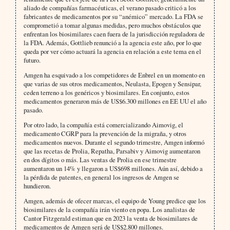
aliado de compañías farmacéuticas, el verano pasado criticó a los
fabricantes de medicamentos por su “anémico” mercado. La FDA se
comprometió a tomar algunas medidas, pero muchos obstáculos que
enfrentan los biosimilares caen fuera de la jurisdicción reguladora de
la FDA. Además, Gottlieb renunció a la agencia este año, por lo que
queda por ver cómo actuará la agencia en relación a este tema en el
futuro.
Amgen ha esquivado a los competidores de Enbrel en un momento en
que varias de sus otros medicamentos, Neulasta, Epogen y Sensipar,
ceden terreno a los genéricos y biosimilares. En conjunto, estos
medicamentos generaron más de US$6.300 millones en EE UU el año
pasado.
Por otro lado, la compañía está comercializando Aimovig, el
medicamento CGRP para la prevención de la migraña, y otros
medicamentos nuevos. Durante el segundo trimestre, Amgen informó
que las recetas de Prolia, Repatha, Parsabiv y Aimovig aumentaron
en dos dígitos o más. Las ventas de Prolia en ese trimestre
aumentaron un 14% y llegaron a US$698 millones. Aún así, debido a
la pérdida de patentes, en general los ingresos de Amgen se
hundieron.
Amgen, además de ofecer marcas, el equipo de Young predice que los
biosimilares de la compañía irán viento en popa. Los analistas de
Cantor Fitzgerald estiman que en 2023 la venta de biosimilares de
medicamentos de Amgen será de US$2.800 millones.