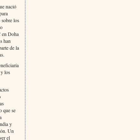
que nació
para
 sobre los
 o
MC en Doha
as han
arte de la
as.
neficiaría
 y los
uctos
o
as
so que se
a
ndia y
ión. Un
ver el