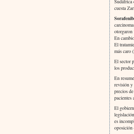
Sudáfrica 
cuesta Za
Sorafeni
carcinoma 
otorgaron 
En cambio,
El tratami
más caro 
El sector 
los produc
En resumen
revisión y 
precios de
pacientes 
El gobier
legislació
es incompl
oposición 