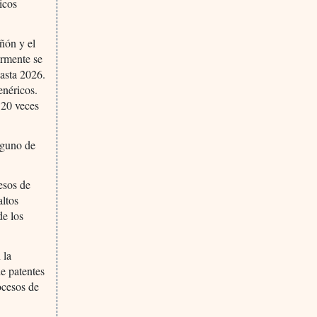
icos
iñón y el
ormente se
hasta 2026.
enéricos.
 20 veces
nguno de
cesos de
altos
de los
 la
de patentes
ocesos de