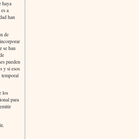
e haya
 es a
idad han
ón de
 incorporar
z se han
 de
nes pueden
s y si esos
a temporal
e los
ional para
emitir
r,