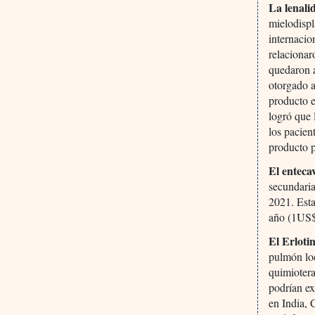
La lenal
mielodispl
internacio
relacionar
quedaron 
otorgado a
producto e
logró que 
los pacien
producto 
El enteca
secundaria
2021. Esta
año (1US$
El Erloti
pulmón loc
quimiotera
podrían ex
en India, 