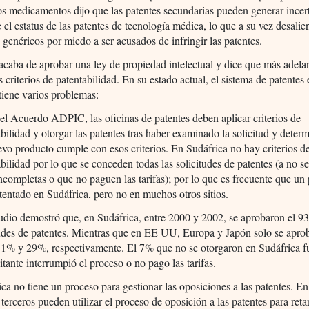
os medicamentos dijo que las patentes secundarias pueden generar ince
e el estatus de las patentes de tecnología médica, lo que a su vez desalien
genéricos por miedo a ser acusados de infringir las patentes.
acaba de aprobar una ley de propiedad intelectual y dice que más adela
os criterios de patentabilidad. En su estado actual, el sistema de patentes
tiene varios problemas:
el Acuerdo ADPIC, las oficinas de patentes deben aplicar criterios de
abilidad y otorgar las patentes tras haber examinado la solicitud y dete
evo producto cumple con esos criterios. En Sudáfrica no hay criterios d
bilidad por lo que se conceden todas las solicitudes de patentes (a no s
incompletas o que no paguen las tarifas); por lo que es frecuente que un
atentado en Sudáfrica, pero no en muchos otros sitios.
udio demostró que, en Sudáfrica, entre 2000 y 2002, se aprobaron el 9
tudes de patentes. Mientras que en EE UU, Europa y Japón solo se apro
1% y 29%, respectivamente. El 7% que no se otorgaron en Sudáfrica f
citante interrumpió el proceso o no pago las tarifas.
ca no tiene un proceso para gestionar las oposiciones a las patentes. En
 terceros pueden utilizar el proceso de oposición a las patentes para reta