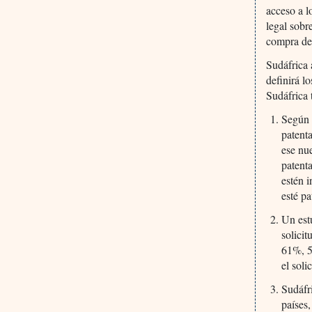
acceso a l
legal sobr
compra de 
Sudáfrica 
definirá l
Sudáfrica 
Según 
patent
ese nu
patenta
estén 
esté p
Un est
solici
61%, 5
el soli
Sudáfri
países,