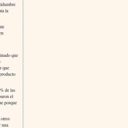
rtidumbre
ta la
nte
 en
rminado que
e
er que
 producto
3% de las
baron el
ue porque
 otros
r una