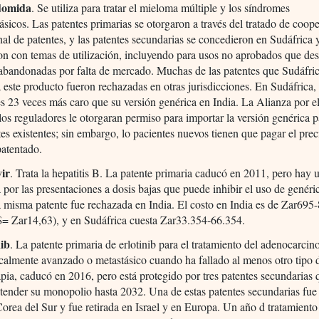
idomida
. Se utiliza para tratar el mieloma múltiple y los síndromes
ásicos. Las patentes primarias se otorgaron a través del tratado de coop
nal de patentes, y las patentes secundarias se concedieron en Sudáfrica 
on con temas de utilización, incluyendo para usos no aprobados que de
abandonadas por falta de mercado. Muchas de las patentes que Sudáfri
 este producto fueron rechazadas en otras jurisdicciones. En Sudáfrica, 
s 23 veces más caro que su versión genérica en India. La Alianza por e
los reguladores le otorgaran permiso para importar la versión genérica pa
tes existentes; sin embargo, lo pacientes nuevos tienen que pagar el prec
patentado.
vir
. Trata la hepatitis B. La patente primaria caducó en 2011, pero hay 
 por las presentaciones a dosis bajas que puede inhibir el uso de genéri
 misma patente fue rechazada en India. El costo en India es de Zar695
= Zar14,63), y en Sudáfrica cuesta Zar33.354-66.354.
nib
. La patente primaria de erlotinib para el tratamiento del adenocarci
almente avanzado o metastásico cuando ha fallado al menos otro tipo 
pia, caducó en 2016, pero está protegido por tres patentes secundarias 
tender su monopolio hasta 2032. Una de estas patentes secundarias fue
Corea del Sur y fue retirada en Israel y en Europa. Un año d tratamiento