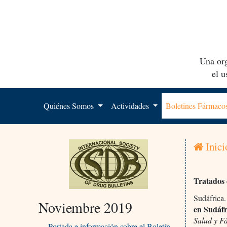
Una org
el 
Quiénes Somos
Actividades
Boletines Fármac
Inici
Tratados 
Sudáfrica.
Noviembre 2019
en Sudáfr
Salud y F
Portada e información sobre el Boletín