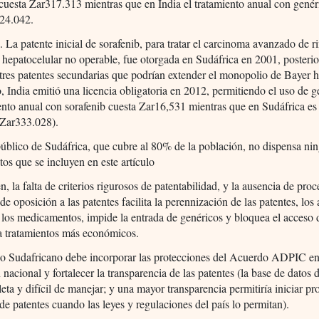
cuesta Zar317.313 mientras que en India el tratamiento anual con genér
r24.042.
b
. La patente inicial de sorafenib, para tratar el carcinoma avanzado de r
hepatocelular no operable, fue otorgada en Sudáfrica en 2001, posteri
tres patentes secundarias que podrían extender el monopolio de Bayer 
 India emitió una licencia obligatoria en 2012, permitiendo el uso de g
ento anual con sorafenib cuesta Zar16,531 mientras que en Sudáfrica es
(Zar333.028).
público de Sudáfrica, que cubre al 80% de la población, no dispensa ni
tos que se incluyen en este artículo
, la falta de criterios rigurosos de patentabilidad, y la ausencia de pro
de oposición a las patentes facilita la perennización de las patentes, los 
 los medicamentos, impide la entrada de genéricos y bloquea el acceso 
a tratamientos más económicos.
no Sudafricano debe incorporar las protecciones del Acuerdo ADPIC en
n nacional y fortalecer la transparencia de las patentes (la base de datos 
eta y difícil de manejar; y una mayor transparencia permitiría iniciar pr
de patentes cuando las leyes y regulaciones del país lo permitan).