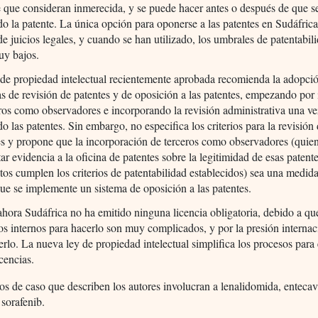
e que consideran inmerecida, y se puede hacer antes o después de que s
do la patente. La única opción para oponerse a las patentes en Sudáfrica
de juicios legales, y cuando se han utilizado, los umbrales de patentabil
uy bajos.
 de propiedad intelectual recientemente aprobada recomienda la adopci
as de revisión de patentes y de oposición a las patentes, empezando por
eros como observadores e incorporando la revisión administrativa una ve
o las patentes. Sin embargo, no especifica los criterios para la revisión
es y propone que la incorporación de terceros como observadores (quie
ar evidencia a la oficina de patentes sobre la legitimidad de esas patente
tos cumplen los criterios de patentabilidad establecidos) sea una medid
que se implemente un sistema de oposición a las patentes.
ahora Sudáfrica no ha emitido ninguna licencia obligatoria, debido a qu
os internos para hacerlo son muy complicados, y por la presión internac
rlo. La nueva ley de propiedad intelectual simplifica los procesos para 
icencias.
os de caso que describen los autores involucran a lenalidomida, entecavi
 sorafenib.