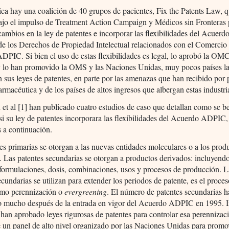
ca hay una coalición de 40 grupos de pacientes, Fix the Patents Law, 
ajo el impulso de Treatment Action Campaign y Médicos sin Fronteras 
cambios en la ley de patentes e incorporar las flexibilidades del Acuerdo
e los Derechos de Propiedad Intelectual relacionados con el Comercio
PIC. Si bien el uso de estas flexibilidades es legal, lo aprobó la O
y lo han promovido la OMS y las Naciones Unidas, muy pocos países l
n sus leyes de patentes, en parte por las amenazas que han recibido por p
farmacéutica y de los países de altos ingresos que albergan estas industri
et al [1] han publicado cuatro estudios de caso que detallan como se be
si su ley de patentes incorporara las flexibilidades del Acuerdo ADPIC,
 a continuación.
es primarias se otorgan a las nuevas entidades moleculares o a los prod
. Las patentes secundarias se otorgan a productos derivados: incluyend
 formulaciones, dosis, combinaciones, usos y procesos de producción. L
ecundarias se utilizan para extender los periodos de patente, es el proce
mo perennización o
evergreening
. El número de patentes secundarias h
 mucho después de la entrada en vigor del Acuerdo ADPIC en 1995. I
han aprobado leyes rigurosas de patentes para controlar esa perennizac
 un panel de alto nivel organizado por las Naciones Unidas para promo