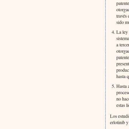
patent
otorga
través 
sido m
La ley
sistem
a terc
otorgad
patent
present
produc
hasta 
Hasta 
proces
no hace
estas l
Los estudi
erlotinib y