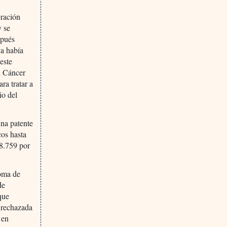
eración
y se
spués
ca había
este
l Cáncer
ra tratar a
io del
una patente
cos hasta
-8.759 por
noma de
de
que
 rechazada
 en