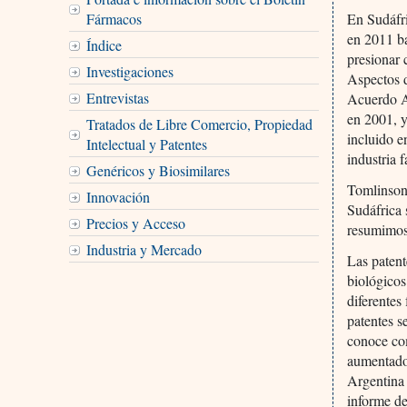
Fármacos
En Sudáfri
en 2011 b
Índice
presionar 
Investigaciones
Aspectos d
Entrevistas
Acuerdo AD
en 2001, 
Tratados de Libre Comercio, Propiedad
incluido e
Intelectual y Patentes
industria 
Genéricos y Biosimilares
Tomlinson 
Innovación
Sudáfrica 
Precios y Acceso
resumimos
Industria y Mercado
Las patent
biológicos
diferentes
patentes s
conoce co
aumentado
Argentina 
informe de