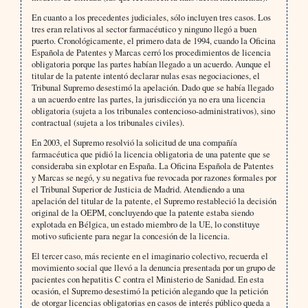
En cuanto a los precedentes judiciales, sólo incluyen tres casos. Los
tres eran relativos al sector farmacéutico y ninguno llegó a buen
puerto. Cronológicamente, el primero data de 1994, cuando la Oficina
Española de Patentes y Marcas cerró los procedimientos de licencia
obligatoria porque las partes habían llegado a un acuerdo. Aunque el
titular de la patente intentó declarar nulas esas negociaciones, el
Tribunal Supremo desestimó la apelación. Dado que se había llegado
a un acuerdo entre las partes, la jurisdicción ya no era una licencia
obligatoria (sujeta a los tribunales contencioso-administrativos), sino
contractual (sujeta a los tribunales civiles).
En 2003, el Supremo resolvió la solicitud de una compañía
farmacéutica que pidió la licencia obligatoria de una patente que se
consideraba sin explotar en España. La Oficina Española de Patentes
y Marcas se negó, y su negativa fue revocada por razones formales por
el Tribunal Superior de Justicia de Madrid. Atendiendo a una
apelación del titular de la patente, el Supremo restableció la decisión
original de la OEPM, concluyendo que la patente estaba siendo
explotada en Bélgica, un estado miembro de la UE, lo constituye
motivo suficiente para negar la concesión de la licencia.
El tercer caso, más reciente en el imaginario colectivo, recuerda el
movimiento social que llevó a la denuncia presentada por un grupo de
pacientes con hepatitis C contra el Ministerio de Sanidad. En esta
ocasión, el Supremo desestimó la petición alegando que la petición
de otorgar licencias obligatorias en casos de interés público queda a