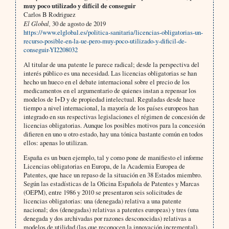
muy poco utilizado y difícil de conseguir
Carlos B Rodriguez
El Global,
30 de agosto de 2019
https://www.elglobal.es/politica-sanitaria/licencias-obligatorias-un-
recurso-posible-en-la-ue-pero-muy-poco-utilizado-y-dificil-de-
conseguir-YI2208032
Al titular de una patente le parece radical; desde la perspectiva del
interés público es una necesidad. Las licencias obligatorias se han
hecho un hueco en el debate internacional sobre el precio de los
medicamentos en el argumentario de quienes instan a repensar los
modelos de I+D y de propiedad intelectual. Reguladas desde hace
tiempo a nivel internacional, la mayoría de los países europeos han
integrado en sus respectivas legislaciones el régimen de concesión de
licencias obligatorias. Aunque los posibles motivos para la concesión
difieren en uno u otro estado, hay una tónica bastante común en todos
ellos: apenas lo utilizan.
España es un buen ejemplo, tal y como pone de manifiesto el informe
Licencias obligatorias en Europa, de la Academia Europea de
Patentes, que hace un repaso de la situación en 38 Estados miembro.
Según las estadísticas de la Oficina Española de Patentes y Marcas
(OEPM), entre 1986 y 2010 se presentaron seis solicitudes de
licencias obligatorias: una (denegada) relativa a una patente
nacional; dos (denegadas) relativas a patentes europeas) y tres (una
denegada y dos archivadas por razones desconocidas) relativas a
modelos de utilidad (las que reconocen la innovación incremental).