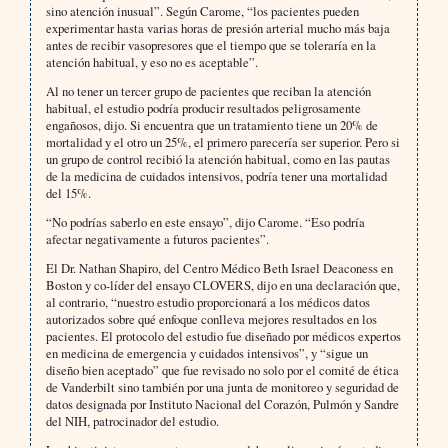
sino atención inusual”. Según Carome, “los pacientes pueden
experimentar hasta varias horas de presión arterial mucho más baja
antes de recibir vasopresores que el tiempo que se toleraría en la
atención habitual, y eso no es aceptable”.
Al no tener un tercer grupo de pacientes que reciban la atención
habitual, el estudio podría producir resultados peligrosamente
engañosos, dijo. Si encuentra que un tratamiento tiene un 20% de
mortalidad y el otro un 25%, el primero parecería ser superior. Pero si
un grupo de control recibió la atención habitual, como en las pautas
de la medicina de cuidados intensivos, podría tener una mortalidad
del 15%.
“No podrías saberlo en este ensayo”, dijo Carome. “Eso podría
afectar negativamente a futuros pacientes”.
El Dr. Nathan Shapiro, del Centro Médico Beth Israel Deaconess en
Boston y co-líder del ensayo CLOVERS, dijo en una declaración que,
al contrario, “nuestro estudio proporcionará a los médicos datos
autorizados sobre qué enfoque conlleva mejores resultados en los
pacientes. El protocolo del estudio fue diseñado por médicos expertos
en medicina de emergencia y cuidados intensivos”, y “sigue un
diseño bien aceptado” que fue revisado no solo por el comité de ética
de Vanderbilt sino también por una junta de monitoreo y seguridad de
datos designada por Instituto Nacional del Corazón, Pulmón y Sandre
del NIH, patrocinador del estudio.