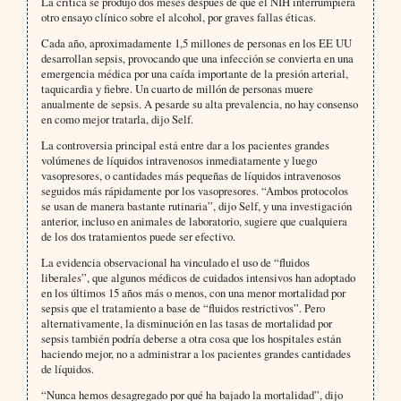
La crítica se produjo dos meses después de que el NIH interrumpiera
otro ensayo clínico sobre el alcohol, por graves fallas éticas.
Cada año, aproximadamente 1,5 millones de personas en los EE UU
desarrollan sepsis, provocando que una infección se convierta en una
emergencia médica por una caída importante de la presión arterial,
taquicardia y fiebre. Un cuarto de millón de personas muere
anualmente de sepsis. A pesarde su alta prevalencia, no hay consenso
en como mejor tratarla, dijo Self.
La controversia principal está entre dar a los pacientes grandes
volúmenes de líquidos intravenosos inmediatamente y luego
vasopresores, o cantidades más pequeñas de líquidos intravenosos
seguidos más rápidamente por los vasopresores. “Ambos protocolos
se usan de manera bastante rutinaria”, dijo Self, y una investigación
anterior, incluso en animales de laboratorio, sugiere que cualquiera
de los dos tratamientos puede ser efectivo.
La evidencia observacional ha vinculado el uso de “fluidos
liberales”, que algunos médicos de cuidados intensivos han adoptado
en los últimos 15 años más o menos, con una menor mortalidad por
sepsis que el tratamiento a base de “fluidos restrictivos”. Pero
alternativamente, la disminución en las tasas de mortalidad por
sepsis también podría deberse a otra cosa que los hospitales están
haciendo mejor, no a administrar a los pacientes grandes cantidades
de líquidos.
“Nunca hemos desagregado por qué ha bajado la mortalidad”, dijo