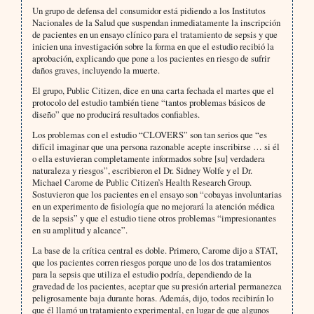
Un grupo de defensa del consumidor está pidiendo a los Institutos
Nacionales de la Salud que suspendan inmediatamente la inscripción
de pacientes en un ensayo clínico para el tratamiento de sepsis y que
inicien una investigación sobre la forma en que el estudio recibió la
aprobación, explicando que pone a los pacientes en riesgo de sufrir
daños graves, incluyendo la muerte.
El grupo, Public Citizen, dice en una carta fechada el martes que el
protocolo del estudio también tiene “tantos problemas básicos de
diseño” que no producirá resultados confiables.
Los problemas con el estudio “CLOVERS” son tan serios que “es
difícil imaginar que una persona razonable acepte inscribirse … si él
o ella estuvieran completamente informados sobre [su] verdadera
naturaleza y riesgos”, escribieron el Dr. Sidney Wolfe y el Dr.
Michael Carome de Public Citizen’s Health Research Group.
Sostuvieron que los pacientes en el ensayo son “cobayas involuntarias
en un experimento de fisiología que no mejorará la atención médica
de la sepsis” y que el estudio tiene otros problemas “impresionantes
en su amplitud y alcance”.
La base de la crítica central es doble. Primero, Carome dijo a STAT,
que los pacientes corren riesgos porque uno de los dos tratamientos
para la sepsis que utiliza el estudio podría, dependiendo de la
gravedad de los pacientes, aceptar que su presión arterial permanezca
peligrosamente baja durante horas. Además, dijo, todos recibirán lo
que él llamó un tratamiento experimental, en lugar de que algunos