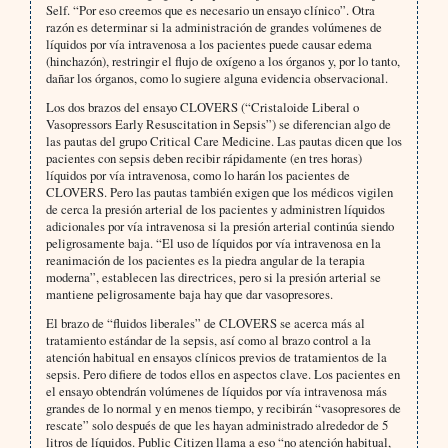
Self. “Por eso creemos que es necesario un ensayo clínico”. Otra
razón es determinar si la administración de grandes volúmenes de
líquidos por vía intravenosa a los pacientes puede causar edema
(hinchazón), restringir el flujo de oxígeno a los órganos y, por lo tanto,
dañar los órganos, como lo sugiere alguna evidencia observacional.
Los dos brazos del ensayo CLOVERS (“Cristaloide Liberal o
Vasopressors Early Resuscitation in Sepsis”) se diferencian algo de
las pautas del grupo Critical Care Medicine. Las pautas dicen que los
pacientes con sepsis deben recibir rápidamente (en tres horas)
líquidos por vía intravenosa, como lo harán los pacientes de
CLOVERS. Pero las pautas también exigen que los médicos vigilen
de cerca la presión arterial de los pacientes y administren líquidos
adicionales por vía intravenosa si la presión arterial continúa siendo
peligrosamente baja. “El uso de líquidos por vía intravenosa en la
reanimación de los pacientes es la piedra angular de la terapia
moderna”, establecen las directrices, pero si la presión arterial se
mantiene peligrosamente baja hay que dar vasopresores.
El brazo de “fluidos liberales” de CLOVERS se acerca más al
tratamiento estándar de la sepsis, así como al brazo control a la
atención habitual en ensayos clínicos previos de tratamientos de la
sepsis. Pero difiere de todos ellos en aspectos clave. Los pacientes en
el ensayo obtendrán volúmenes de líquidos por vía intravenosa más
grandes de lo normal y en menos tiempo, y recibirán “vasopresores de
rescate” solo después de que les hayan administrado alrededor de 5
litros de líquidos. Public Citizen llama a eso “no atención habitual,