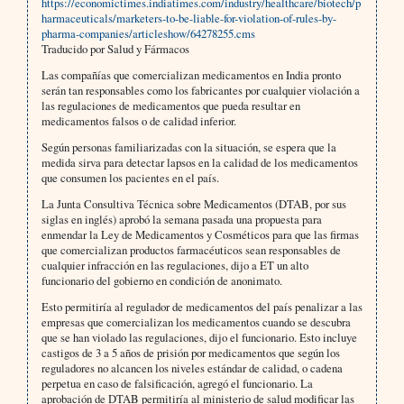
https://economictimes.indiatimes.com/industry/healthcare/biotech/p
harmaceuticals/marketers-to-be-liable-for-violation-of-rules-by-
pharma-companies/articleshow/64278255.cms
Traducido por Salud y Fármacos
Las compañías que comercializan medicamentos en India pronto
serán tan responsables como los fabricantes por cualquier violación a
las regulaciones de medicamentos que pueda resultar en
medicamentos falsos o de calidad inferior.
Según personas familiarizadas con la situación, se espera que la
medida sirva para detectar lapsos en la calidad de los medicamentos
que consumen los pacientes en el país.
La Junta Consultiva Técnica sobre Medicamentos (DTAB, por sus
siglas en inglés) aprobó la semana pasada una propuesta para
enmendar la Ley de Medicamentos y Cosméticos para que las firmas
que comercializan productos farmacéuticos sean responsables de
cualquier infracción en las regulaciones, dijo a ET un alto
funcionario del gobierno en condición de anonimato.
Esto permitiría al regulador de medicamentos del país penalizar a las
empresas que comercializan los medicamentos cuando se descubra
que se han violado las regulaciones, dijo el funcionario. Esto incluye
castigos de 3 a 5 años de prisión por medicamentos que según los
reguladores no alcancen los niveles estándar de calidad, o cadena
perpetua en caso de falsificación, agregó el funcionario. La
aprobación de DTAB permitiría al ministerio de salud modificar las