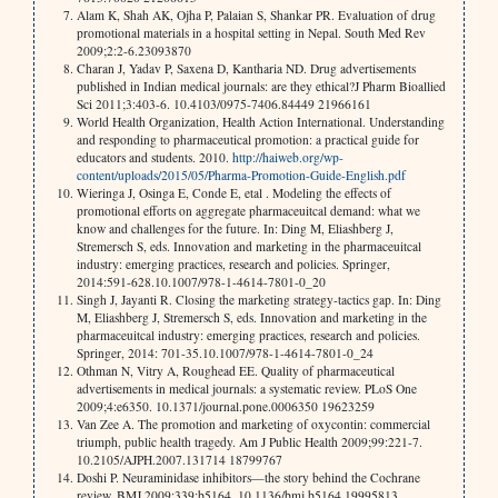
Alam K, Shah AK, Ojha P, Palaian S, Shankar PR. Evaluation of drug
promotional materials in a hospital setting in Nepal. South Med Rev
2009;2:2-6.23093870
Charan J, Yadav P, Saxena D, Kantharia ND. Drug advertisements
published in Indian medical journals: are they ethical?J Pharm Bioallied
Sci 2011;3:403-6. 10.4103/0975-7406.84449 21966161
World Health Organization, Health Action International. Understanding
and responding to pharmaceutical promotion: a practical guide for
educators and students. 2010.
http://haiweb.org/wp-
content/uploads/2015/05/Pharma-Promotion-Guide-English.pdf
Wieringa J, Osinga E, Conde E, etal . Modeling the effects of
promotional efforts on aggregate pharmaceuitcal demand: what we
know and challenges for the future. In: Ding M, Eliashberg J,
Stremersch S, eds. Innovation and marketing in the pharmaceuitcal
industry: emerging practices, research and policies. Springer,
2014:591-628.10.1007/978-1-4614-7801-0_20
Singh J, Jayanti R. Closing the marketing strategy-tactics gap. In: Ding
M, Eliashberg J, Stremersch S, eds. Innovation and marketing in the
pharmaceuitcal industry: emerging practices, research and policies.
Springer, 2014: 701-35.10.1007/978-1-4614-7801-0_24
Othman N, Vitry A, Roughead EE. Quality of pharmaceutical
advertisements in medical journals: a systematic review. PLoS One
2009;4:e6350. 10.1371/journal.pone.0006350 19623259
Van Zee A. The promotion and marketing of oxycontin: commercial
triumph, public health tragedy. Am J Public Health 2009;99:221-7.
10.2105/AJPH.2007.131714 18799767
Doshi P. Neuraminidase inhibitors—the story behind the Cochrane
review. BMJ 2009;339:b5164. 10.1136/bmj.b5164 19995813