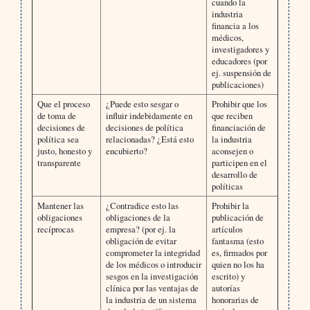
cuando la
industria
financia a los
médicos,
investigadores y
educadores (por
ej. suspensión de
publicaciones)
Que el proceso
¿Puede esto sesgar o
Prohibir que los
de toma de
influir indebidamente en
que reciben
decisiones de
decisiones de política
financiación de
política sea
relacionadas? ¿Está esto
la industria
justo, honesto y
encubierto?
aconsejen o
transparente
participen en el
desarrollo de
políticas
Mantener las
¿Contradice esto las
Prohibir la
obligaciones
obligaciones de la
publicación de
recíprocas
empresa? (por ej. la
artículos
obligación de evitar
fantasma (esto
comprometer la integridad
es, firmados por
de los médicos o introducir
quien no los ha
sesgos en la investigación
escrito) y
clínica por las ventajas de
autorías
la industria de un sistema
honorarias de