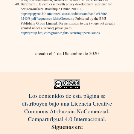
Behrmann J. Bioethics in health policy development: a primer for
decision-makers. Bioethique Online 2012;1.
https://papyrus.bib.umontreal.ca/xmlui/bitstream/handle/1866/
9243/8.pdf?sequence=1&isAllowed=y
Published by the BMJ
Publishing Group Limited. For permission to use (where not already
granted under a licence) please go to
http://group.bmj.com/group/rights-licensing/ permissions
creado el 4 de Diciembre de 2020
Los contenidos de esta página se
distribuyen bajo una Licencia Creative
Commons Atribución-NoComercial-
CompartirIgual 4.0 Internacional.
Síguenos en: