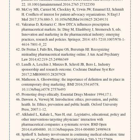
22. 10.1001/jamainternmed.2016.2765 27322350
McCoy MS, Carniol M, Chockley K, Urwin JW, Emanuel EJ, Schmidt
H. Conflicts of interest for patient-advocacy organizations. N Engl J
Med 2017;376:880-5. 10.1056/NEJMsr1610625 28249131
Vakratsas D, Kolsarici C. How DTCA influences prescription
pharmaceutical markets. In: Ding M, Eliashberg J, Stremersch S, eds.
Innovation and marketing in the pharmaceutical industry: emerging
practices, research and policies. Springer, 2014: 651-7210.1007/978-1-
4614-7801-0_22
De Freitas J, Falls BA, Haque OS, Bursztajn HJ. Recognizing
misleading pharmaceutical marketing online. J Am Acad Psychiatry
Law 2014;42:219-25.24986349
Lundh A, Lexchin J, Mintzes B, Schroll JB, Bero L. Industry
sponsorship and research outcome. Cochrane Database Syst Rev
2017;2:MR000033.28207928
Matheson A. Ghostwriting: the importance of definition and its place in
contemporary drug marketing. BMJ 2016;354:i4578.
10.1136/bmj.i4578 27576493
Promoting drugs ethically. Essential Drugs Monitor 1994;17:1.
Dawson A, Verweij M. Introduction: ethics, prevention, and public
health. In: Ethics, prevention and public health. Oxford University
Press, 2007:1-12.
Alkhaled L, Kahale L, Nass H, etal . Legislative, educational, policy and
other interventions targeting physicians’ interaction with
pharmaceutical companies: a systematic review. BMJ Open
2014;4:e004880. 10.1136/bmjopen-2014-004880 24989618
Spithoff S. Industry involvement in continuing medical education: time
to say no. Can Fam Physician 2014;60:694-6,700-3.25122806