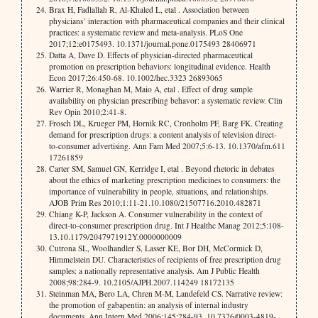
Brax H, Fadlallah R, Al-Khaled L, etal . Association between
physicians’ interaction with pharmaceutical companies and their clinical
practices: a systematic review and meta-analysis. PLoS One
2017;12:e0175493. 10.1371/journal.pone.0175493 28406971
Datta A, Dave D. Effects of physician-directed pharmaceutical
promotion on prescription behaviors: longitudinal evidence. Health
Econ 2017;26:450-68. 10.1002/hec.3323 26893065
Warrier R, Monaghan M, Maio A, etal . Effect of drug sample
availability on physician prescribing behavor: a systematic review. Clin
Rev Opin 2010;2:41-8.
Frosch DL, Krueger PM, Hornik RC, Cronholm PF, Barg FK. Creating
demand for prescription drugs: a content analysis of television direct-
to-consumer advertising. Ann Fam Med 2007;5:6-13. 10.1370/afm.611
17261859
Carter SM, Samuel GN, Kerridge I, etal . Beyond rhetoric in debates
about the ethics of marketing prescription medicines to consumers: the
importance of vulnerability in people, situations, and relationships.
AJOB Prim Res 2010;1:11-21.10.1080/21507716.2010.482871
Chiang K-P, Jackson A. Consumer vulnerability in the context of
direct-to-consumer prescription drug. Int J Healthc Manag 2012;5:108-
13.10.1179/2047971912Y.0000000009
Cutrona SL, Woolhandler S, Lasser KE, Bor DH, McCormick D,
Himmelstein DU. Characteristics of recipients of free prescription drug
samples: a nationally representative analysis. Am J Public Health
2008;98:284-9. 10.2105/AJPH.2007.114249 18172135
Steinman MA, Bero LA, Chren M-M, Landefeld CS. Narrative review:
the promotion of gabapentin: an analysis of internal industry
documents. Ann Intern Med 2006;145:284-93. 10.7326/0003-4819-