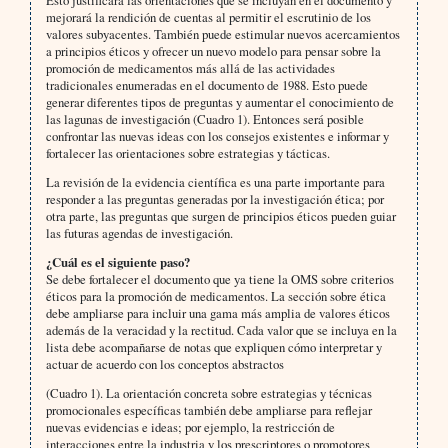
Esto justificará las orientaciones que se incluyan en el documento y
mejorará la rendición de cuentas al permitir el escrutinio de los
valores subyacentes. También puede estimular nuevos acercamientos
a principios éticos y ofrecer un nuevo modelo para pensar sobre la
promoción de medicamentos más allá de las actividades
tradicionales enumeradas en el documento de 1988. Esto puede
generar diferentes tipos de preguntas y aumentar el conocimiento de
las lagunas de investigación (Cuadro 1). Entonces será posible
confrontar las nuevas ideas con los consejos existentes e informar y
fortalecer las orientaciones sobre estrategias y tácticas.
La revisión de la evidencia científica es una parte importante para
responder a las preguntas generadas por la investigación ética; por
otra parte, las preguntas que surgen de principios éticos pueden guiar
las futuras agendas de investigación.
¿Cuál es el siguiente paso?
Se debe fortalecer el documento que ya tiene la OMS sobre criterios
éticos para la promoción de medicamentos. La sección sobre ética
debe ampliarse para incluir una gama más amplia de valores éticos
además de la veracidad y la rectitud. Cada valor que se incluya en la
lista debe acompañarse de notas que expliquen cómo interpretar y
actuar de acuerdo con los conceptos abstractos
(Cuadro 1). La orientación concreta sobre estrategias y técnicas
promocionales específicas también debe ampliarse para reflejar
nuevas evidencias e ideas; por ejemplo, la restricción de
interacciones entre la industria y los prescriptores o promotores