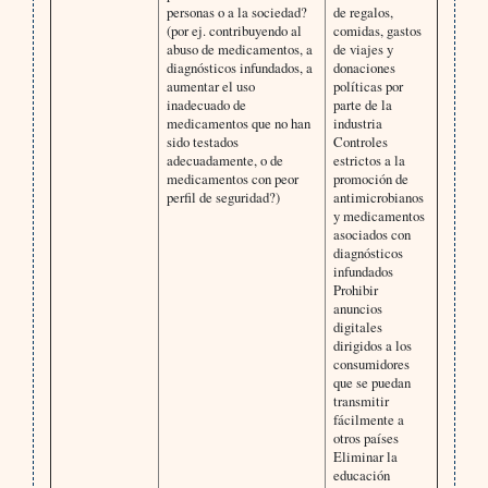
personas o a la sociedad?
de regalos,
(por ej. contribuyendo al
comidas, gastos
abuso de medicamentos, a
de viajes y
diagnósticos infundados, a
donaciones
aumentar el uso
políticas por
inadecuado de
parte de la
medicamentos que no han
industria
sido testados
Controles
adecuadamente, o de
estrictos a la
medicamentos con peor
promoción de
perfil de seguridad?)
antimicrobianos
y medicamentos
asociados con
diagnósticos
infundados
Prohibir
anuncios
digitales
dirigidos a los
consumidores
que se puedan
transmitir
fácilmente a
otros países
Eliminar la
educación