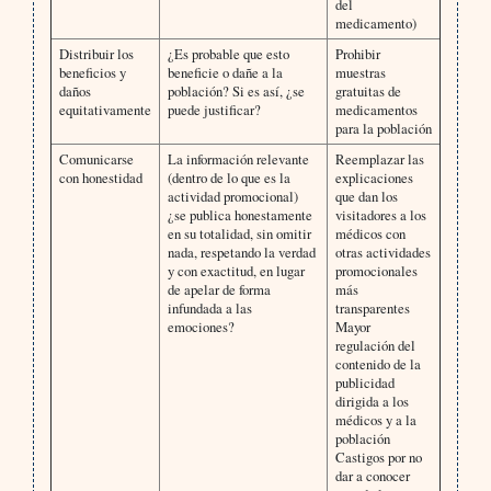
del
medicamento)
Distribuir los
¿Es probable que esto
Prohibir
beneficios y
beneficie o dañe a la
muestras
daños
población? Si es así, ¿se
gratuitas de
equitativamente
puede justificar?
medicamentos
para la población
Comunicarse
La información relevante
Reemplazar las
con honestidad
(dentro de lo que es la
explicaciones
actividad promocional)
que dan los
¿se publica honestamente
visitadores a los
en su totalidad, sin omitir
médicos con
nada, respetando la verdad
otras actividades
y con exactitud, en lugar
promocionales
de apelar de forma
más
infundada a las
transparentes
emociones?
Mayor
regulación del
contenido de la
publicidad
dirigida a los
médicos y a la
población
Castigos por no
dar a conocer