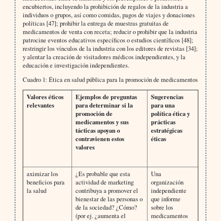
encubiertos, incluyendo la prohibición de regalos de la industria a
individuos o grupos, así como comidas, pagos de viajes y donaciones
políticas [47]; prohibir la entrega de muestras gratuitas de
medicamentos de venta con receta; reducir o prohibir que la industria
patrocine eventos educativos específicos o estudios científicos [48];
restringir los vínculos de la industria con los editores de revistas [34];
y alentar la creación de visitadores médicos independientes, y la
educación e investigación independientes.
Cuadro 1: Ética en salud pública para la promoción de medicamentos
Valores éticos
Ejemplos de preguntas
Sugerencias
relevantes
para determinar si la
para una
promoción de
política ética y
medicamentos y sus
prácticas
tácticas apoyan o
estratégicas
contravienen estos
éticas
valores
aximizar los
¿Es probable que esta
Una
beneficios para
actividad de marketing
organización
la salud
contribuya a promover el
independiente
bienestar de las personas o
que informe
de la sociedad? ¿Cómo?
sobre los
(por ej. ¿aumenta el
medicamentos