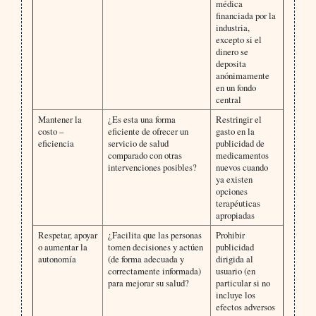
médica
financiada por la
industria,
excepto si el
dinero se
deposita
anónimamente
en un fondo
central
Mantener la
¿Es esta una forma
Restringir el
costo –
eficiente de ofrecer un
gasto en la
eficiencia
servicio de salud
publicidad de
comparado con otras
medicamentos
intervenciones posibles?
nuevos cuando
ya existen
opciones
terapéuticas
apropiadas
Respetar, apoyar
¿Facilita que las personas
Prohibir
o aumentar la
tomen decisiones y actúen
publicidad
autonomía
(de forma adecuada y
dirigida al
correctamente informada)
usuario (en
para mejorar su salud?
particular si no
incluye los
efectos adversos