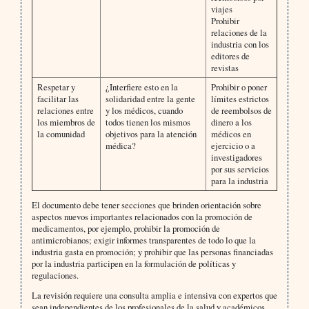
viajes
Prohibir
relaciones de la
industria con los
editores de
revistas
Respetar y
¿Interfiere esto en la
Prohibir o poner
facilitar las
solidaridad entre la gente
límites estrictos
relaciones entre
y los médicos, cuando
de reembolsos de
los miembros de
todos tienen los mismos
dinero a los
la comunidad
objetivos para la atención
médicos en
médica?
ejercicio o a
investigadores
por sus servicios
para la industria
El documento debe tener secciones que brinden orientación sobre
aspectos nuevos importantes relacionados con la promoción de
medicamentos, por ejemplo, prohibir la promoción de
antimicrobianos; exigir informes transparentes de todo lo que la
industria gasta en promoción; y prohibir que las personas financiadas
por la industria participen en la formulación de políticas y
regulaciones.
La revisión requiere una consulta amplia e intensiva con expertos que
sean independientes de los profesionales de la salud y académicos,