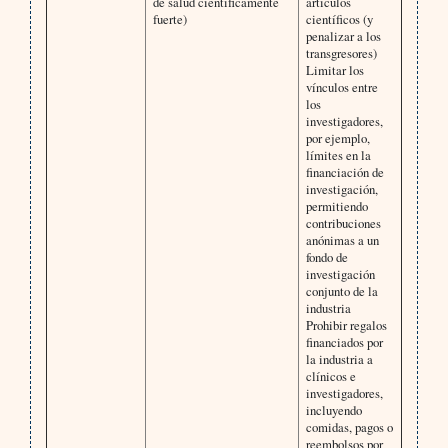
de salud científicamente
artículos
fuerte)
científicos (y
penalizar a los
transgresores)
Limitar los
vínculos entre
los
investigadores,
por ejemplo,
límites en la
financiación de
investigación,
permitiendo
contribuciones
anónimas a un
fondo de
investigación
conjunto de la
industria
Prohibir regalos
financiados por
la industria a
clínicos e
investigadores,
incluyendo
comidas, pagos o
reembolsos por