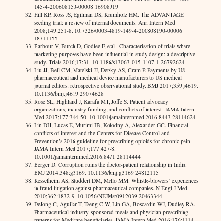
145-4-200608150-00008 16908919
Hill KP, Ross JS, Egilman DS, Krumholz HM. The ADVANTAGE
seeding trial: a review of internal documents. Ann Intern Med
2008;149:251-8. 10.7326/0003-4819-149-4-200808190-00006
18711155
Barbour V, Burch D, Godlee F, etal . Characterisation of trials where
marketing purposes have been influential in study design: a descriptive
study. Trials 2016;17:31. 10.1186/s13063-015-1107-1 26792624
Liu JJ, Bell CM, Matelski JJ, Detsky AS, Cram P. Payments by US
pharmaceutical and medical device manufacturers to US medical
journal editors: retrospective observational study. BMJ 2017;359:j4619.
10.1136/bmj.j4619 29074628
Rose SL, Highland J, Karafa MT, Joffe S. Patient advocacy
organizations, industry funding, and conflicts of interest. JAMA Intern
Med 2017;177:344-50. 10.1001/jamainternmed.2016.8443 28114624
Lin DH, Lucas E, Murimi IB, Kolodny A, Alexander GC. Financial
conflicts of interest and the Centers for Disease Control and
Prevention’s 2016 guideline for prescribing opioids for chronic pain.
JAMA Intern Med 2017;177:427-8.
10.1001/jamainternmed.2016.8471 28114444
Berger D. Corruption ruins the doctor-patient relationship in India.
BMJ 2014;348:g3169. 10.1136/bmj.g3169 24812115
Kesselheim AS, Studdert DM, Mello MM. Whistle-blowers’ experiences
in fraud litigation against pharmaceutical companies. N Engl J Med
2010;362:1832-9. 10.1056/NEJMsr0912039 20463344
DeJong C, Aguilar T, Tseng C-W, Lin GA, Boscardin WJ, Dudley RA.
Pharmaceutical industry-sponsored meals and physician prescribing
patterns for Medicare beneficiaries. JAMA Intern Med 2016;176:1114-