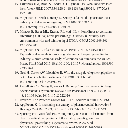
Krumholz HM, Ross JS, Presler AH, Egilman DS. What have we learnt
from Vioxx?BMJ 2007;334:120-3. 10.1136/bmj.39024.487720.68
17235089
Moynihan R, Heath I, Henry D. Selling sickness: the pharmaceutical
industry and disease mongering. BMJ 2002;324:886-91.
10.1136/bmj.324.7342.886 11950740
Mintzes B, Barer ML, Kravitz RL, etal . How does direct-to-consumer
advertising (DTCA) affect prescribing? A survey in primary care
environments with and without legal DTCA. CMAJ 2003;169:405-
12.12952801
Moynihan RN, Cooke GP, Doust JA, Bero L, Hill S, Glasziou PP.
Expanding disease definitions in guidelines and expert panel ties to
industry: a cross-sectional study of common conditions in the United
States. PLoS Med 2013;10:e1001500. 10.1371/journal.pmed.1001500
23966841
Naci H, Carter AW, Mossialos E. Why the drug development pipeline is
not delivering better medicines. BMJ 2015;351:h5542.
10.1136/bmj.h5542 26496934
Kesselheim AS, Wang B, Avorn J. Defining “innovativeness” in drug
development: a systematic review. Clin Pharmacol Ther 2013;94:336-
48. 10.1038/clpt.2013.115 23722626
Prescrire. The Prescrire awards for 2017. Prescrire Int 2018;27:79-80.
Applbaum K. Is marketing the enemy of pharmaceutical innovation?
Hastings Cent Rep 2009;39:13-7. 10.1353/hcr.0.0157 19711629
Spurling GK, Mansfield PR, Montgomery BD, etal . Information from
pharmaceutical companies and the quality, quantity, and cost of
physicians’ prescribing: a systematic review. PLoS Med
2010;7:e1000352. 10.1371/journal.pmed.1000352 20976098