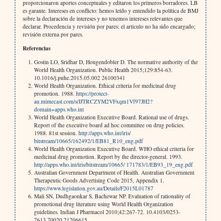
proporcionaron aportes conceptuales y editaron los primeros borradores. LB
es garante. Intereses en conflicto: hemos leído y entendido la política de BMJ
sobre la declaración de intereses y no tenemos intereses relevantes que
declarar. Procedencia y revisión por pares: el articulo no ha sido encargado;
revisión externa por pares.
Referencias
Gostin LO, Sridhar D, Hougendobler D. The normative authority of the
World Health Organization. Public Health 2015;129:854-63.
10.1016/j.puhe.2015.05.002 26100341
World Health Organization. Ethical criteria for medicinal drug
promotion. 1988.
https://protect-
au.mimecast.com/s/JJTRCZYM2VFxqm1Vf97JH2?
domain=apps.who.int
World Health Organization Executive Board. Rational use of drugs.
Report of the executive board ad hoc committee on drug policies.
1988. 81st session.
http://apps.who.int/iris/
bitstream/10665/162492/1/EB81_R10_eng.pdf
World Health Organization Executive Board. WHO ethical criteria for
medicinal drug promotion. Report by the director-general. 1993.
http://apps.who.int/iris/bitstream/10665/ 171783/1/EB93_19_eng.pdf
Australian Government Department of Health. Australian Government
Therapeutic Goods Advertising Code 2015, Appendix 1.
https://www.legislation.gov.au/Details/F2015L01787
Mali SN, Dudhgaonkar S, Bachewar NP. Evaluation of rationality of
promotional drug literature using World Health Organization
guidelines. Indian J Pharmacol 2010;42:267-72. 10.4103/0253-
7613.70020 21206615