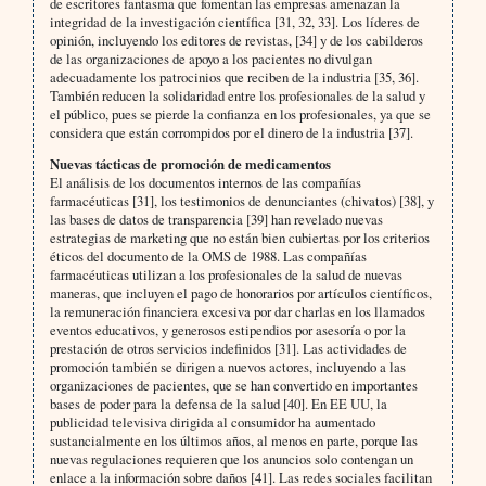
de escritores fantasma que fomentan las empresas amenazan la
integridad de la investigación científica [31, 32, 33]. Los líderes de
opinión, incluyendo los editores de revistas, [34] y de los cabilderos
de las organizaciones de apoyo a los pacientes no divulgan
adecuadamente los patrocinios que reciben de la industria [35, 36].
También reducen la solidaridad entre los profesionales de la salud y
el público, pues se pierde la confianza en los profesionales, ya que se
considera que están corrompidos por el dinero de la industria [37].
Nuevas tácticas de promoción de medicamentos
El análisis de los documentos internos de las compañías
farmacéuticas [31], los testimonios de denunciantes (chivatos) [38], y
las bases de datos de transparencia [39] han revelado nuevas
estrategias de marketing que no están bien cubiertas por los criterios
éticos del documento de la OMS de 1988. Las compañías
farmacéuticas utilizan a los profesionales de la salud de nuevas
maneras, que incluyen el pago de honorarios por artículos científicos,
la remuneración financiera excesiva por dar charlas en los llamados
eventos educativos, y generosos estipendios por asesoría o por la
prestación de otros servicios indefinidos [31]. Las actividades de
promoción también se dirigen a nuevos actores, incluyendo a las
organizaciones de pacientes, que se han convertido en importantes
bases de poder para la defensa de la salud [40]. En EE UU, la
publicidad televisiva dirigida al consumidor ha aumentado
sustancialmente en los últimos años, al menos en parte, porque las
nuevas regulaciones requieren que los anuncios solo contengan un
enlace a la información sobre daños [41]. Las redes sociales facilitan