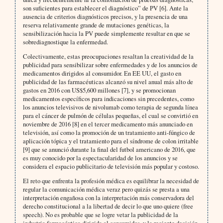
son suficientes para establecer el diagnóstico” de PV [6]. Ante la
ausencia de criterios diagnósticos precisos, y la presencia de una
reserva relativamente grande de mutaciones genéticas, la
sensibilización hacia la PV puede simplemente resultar en que se
sobrediagnostique la enfermedad.
Colectivamente, estas preocupaciones resaltan la creatividad de la
publicidad para sensibilizar sobre enfermedades y de los anuncios de
medicamentos dirigidos al consumidor. En EE UU, el gasto en
publicidad de las farmacéuticas alcanzó su nivel anual más alto de
gastos en 2016 con US$5,600 millones [7], y se promocionan
medicamentos específicos para indicaciones sin precedentes, como
los anuncios televisivos de nivolumab como terapia de segunda línea
para el cáncer de pulmón de células pequeñas, el cual se convirtió en
noviembre de 2016 [8] en el tercer medicamento más anunciado en
televisión, así como la promoción de un tratamiento anti-fúngico de
aplicación tópica y el tratamiento para el síndrome de colon irritable
[9] que se anunció durante la final del futbol americano de 2016, que
es muy conocido por la espectacularidad de los anuncios y se
considera el espacio publicitario de televisión más popular y costoso.
El reto que enfrenta la profesión médica es equilibrar la necesidad de
regular la comunicación médica veraz pero quizás se presta a una
interpretación engañosa con la interpretación más conservadora del
derecho constitucional a la libertad de decir lo que uno quiere (free
speech). No es probable que se logre vetar la publicidad de la