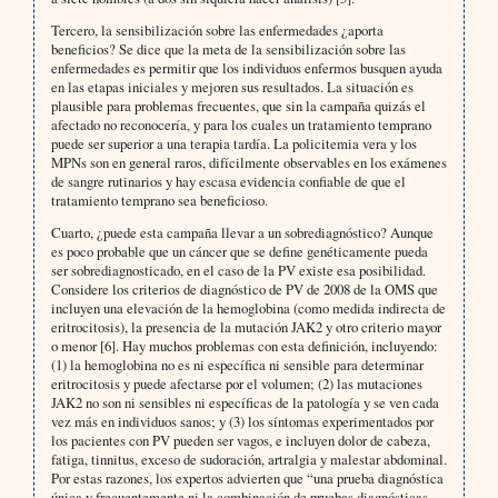
Tercero, la sensibilización sobre las enfermedades ¿aporta
beneficios? Se dice que la meta de la sensibilización sobre las
enfermedades es permitir que los individuos enfermos busquen ayuda
en las etapas iniciales y mejoren sus resultados. La situación es
plausible para problemas frecuentes, que sin la campaña quizás el
afectado no reconocería, y para los cuales un tratamiento temprano
puede ser superior a una terapia tardía. La policitemia vera y los
MPNs son en general raros, difícilmente observables en los exámenes
de sangre rutinarios y hay escasa evidencia confiable de que el
tratamiento temprano sea beneficioso.
Cuarto, ¿puede esta campaña llevar a un sobrediagnóstico? Aunque
es poco probable que un cáncer que se define genéticamente pueda
ser sobrediagnosticado, en el caso de la PV existe esa posibilidad.
Considere los criterios de diagnóstico de PV de 2008 de la OMS que
incluyen una elevación de la hemoglobina (como medida indirecta de
eritrocitosis), la presencia de la mutación JAK2 y otro criterio mayor
o menor [6]. Hay muchos problemas con esta definición, incluyendo:
(1) la hemoglobina no es ni específica ni sensible para determinar
eritrocitosis y puede afectarse por el volumen; (2) las mutaciones
JAK2 no son ni sensibles ni específicas de la patología y se ven cada
vez más en individuos sanos; y (3) los síntomas experimentados por
los pacientes con PV pueden ser vagos, e incluyen dolor de cabeza,
fatiga, tinnitus, exceso de sudoración, artralgia y malestar abdominal.
Por estas razones, los expertos advierten que “una prueba diagnóstica
única y frecuentemente ni la combinación de pruebas diagnósticas,