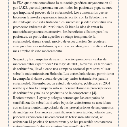
la FDA que tiene como diana la mutación genética subyacente en el
gen JAK2, que está presente en casi todos los pacientes y que se cree
que impulsa el proceso de la enfermedad. Los comentarios que se
hacen en la novela expresando insatisfacción con la flebotomía o
diciendo que solo está tratando “los síntomas” pueden constituir una
promoción indirecta del ruxolitinib. Si bien la idea de tratar la
mutación subyacente es atractiva, los beneficios clínicos para los
pacientes, en particular aquellos en etapa temprana de la
enfermedad, siguen siendo motivo de especulación. Se requieren
ensayos clínicos cuidadosos, que aún no existen, para justificar el uso
más amplio de este medicamento.
Segundo, ¿las campañas de sensibilización promueven ventas de
medicamentos específicos? En mayo de 2000, Novartis, el fabricante
de terbinafina, llevó a cabo una campaña nacional para sensibilizar
sobre la onicomicosis en Holanda. Las cortes holandesas, permitieron
la campaña al darse cuenta de que hay varios tratamientos para la
enfermedad. Sin embargo, un estudio de cohorte, publicado en 2004
reveló que tras la campaña solo se incrementaron las prescripciones
de terbinafine y no las de productos de la competencia [4].
Recientemente, Layton y colegas notaron que las campañas de
sensibilización sobre los niveles bajos de testosterona se asociaban
con un incremento, inapropiado, de las prescripciones de suplementos
de andrógenos. Los autores cuantificaron la asociación, notando que,
por cada exposición a un comercial de televisión adicional, se
ordenaban 14 pruebas de testosterona y se les prescribía testosterona
a siete hombres (a dos sin siquiera hacer análisis) [5].