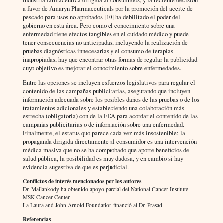
industria farmacéutica dirigida al consumidos, y la reciente decisión
a favor de Amaryn Pharmaceuticals por la promoción del aceite de
pescado para usos no aprobados [10] ha debilitado el poder del
gobierno en esta área. Pero como el conocimiento sobre una
enfermedad tiene efectos tangibles en el cuidado médico y puede
tener consecuencias no anticipadas, incluyendo la realización de
pruebas diagnósticas innecesarias y el consumo de terapias
inapropiadas, hay que encontrar otras formas de regular la publicidad
cuyo objetivo es mejorar el conocimiento sobre enfermedades.
Entre las opciones se incluyen esfuerzos legislativos para regular el
contenido de las campañas publicitarias, asegurando que incluyen
información adecuada sobre los posibles daños de las pruebas o de los
tratamientos adicionales y estableciendo una colaboración más
estrecha (obligatoria) con de la FDA para acordar el contenido de las
campañas publicitarias o de información sobre una enfermedad.
Finalmente, el estatus quo parece cada vez más insostenible: la
propaganda dirigida directamente al consumidor es una intervención
médica masiva que no se ha comprobado que aporte beneficios de
salud pública, la posibilidad es muy dudosa, y en cambio si hay
evidencia sugestiva de que es perjudicial.
Conflictos de interés mencionados por los autores
Dr. Mailankody ha obtenido apoyo parcial del National Cancer Institute
MSK Cancer Center
La Laura and John Arnold Foundation financió al Dr. Prasad
Referencias