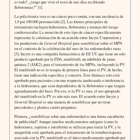
es todo?, ¿tengo que vivir el resto de mis días recibiendo
flebotomias?” [1].
La policitemia vera es un cáncer poco común, con una incidencia de
1,9 por 100.000 personas/año [2]. Las formas principales de
tratamiento incluyen hidroxiurea, flebotomía y manejo del riesgo
cardiovascular. La mención de este tipo de cáncer específicamente
representa la culminación de un acuerdo entre Incyte Corporation y
los productores de
General Hospital
para sensibilizar sobre el MPN
en el contexto de la celebración del mes de las enfermedades raras
[3]. Incyte es una compañía farmacéutica de EE UU que tiene un solo
producto aprobado por la FDA, ruxolitinib, un inhibidor de janus
quinasa 2 (JAK2), para el tratamiento de los MPNs, incluyendo la PV.
El ruxolitinib no es la terapia de primera línea para el PV, de hecho,
tiene una indicación específica y concreta. Este fármaco solo está
aprobado para pacientes con una respuesta inadecuada o intolerancia
a la hidroxiurea, que sean dependientes de la flebotomía o que tengan
agrandamiento del bazo. Por eso, si la PV es rara, el uso apropiado
del ruxolitinib en la PV es aún más raro. El acuerdo entre Incyte y
General Hospital
es una manera de sensibilizar que no tiene
precedentes y plantea cuatro preguntas.
Primera, ¿sensibilizar sobre una enfermedad es una forma encubierta
de publicidad? Aunque muchos medicamentos antiguos (como la
hidroxiurea, aspirina e interferón) se utilizan para tratar la PV, y la
anagrelida está aprobada para el tratamiento de la trombocitopenia
asociada con la PV, ruxolitinib es el único medicamento aprobado por