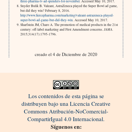
three-pharma-tv-ad-spenders-for-november
. Accessed May 10, 2017.
Snyder Bulik B. Valeant, AstraZeneca played the Super Bowl ad game,
but did they win? February 8, 2016.
http://www.fiercepharma.com/marketing/valeant-astrazeneca-played-
super-bowl-ad-game-but-did-they-win
. Accessed May 10, 2017.
Sharfstein JM, Charo A. The promotion of medical products in the 21st
century: off-label marketing and First Amendment concerns.
JAMA
.
2015;314(17):1795-1796.
creado el 4 de Diciembre de 2020
Los contenidos de esta página se
distribuyen bajo una Licencia Creative
Commons Atribución-NoComercial-
CompartirIgual 4.0 Internacional.
Síguenos en: