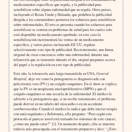
medicamentos específicos que regula, y la publicidad para
sensibilizar sobre alguna enfermedad que no regula. Otros países,
incluyendo el Reino Unido y Holanda, que prohíben la publicidad
dirigida a los consumidores permiten los esfuerzos para sensibilizar
sobre enfermedades. El reto se presenta cuando los esfuerzos para
sensibilizar se centran en problemas de salud para los cuales solo
está disponible un medicamento aprobado; en este caso la
sensibilización incrementará las ventas de un medicamento
específico, y varios países incluyendo EE UU, regulan
selectivamente este tipo de publicidad. Recientemente, una forma
original de crear conciencia sobre una enfermedad, durante una
telenovela que se transmite durante el día, originó preguntas acerca
del papel y la regulación en este tipo de publicidad.
Este año, la telenovela más larga transmitida en USA,
General
Hospital,
deja ver como la protagonista es diagnosticada con
policitemia vera (PV) y un coágulo sanguíneo. En el show se explica
que la PV es un neoplasma mieloproliferativo (MPN) y que el
coágulo sanguíneo es una secuela de la enfermedad. El médico le
advierte a la protagonista que, si no recibe tratamiento, el problema
puede derivar en un infarto del miocardio o en un accidente
cerebrovascular. Cuando el médico le indica que debe iniciar terapia
con anticoagulantes y flebotomía, ella pregunta: “Pero según este
protocolo al parecer usted está tratando los síntomas de este cáncer;
¿cómo me puedo curar?” [1]. Un momento después, ella se muestra
todavía más preocupada con el tratamiento propuesto y dice: “¿Esto