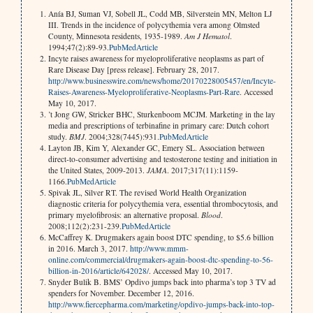
Anía BJ, Suman VJ, Sobell JL, Codd MB, Silverstein MN, Melton LJ
III. Trends in the incidence of polycythemia vera among Olmsted
County, Minnesota residents, 1935-1989.
Am J Hematol
.
1994;47(2):89-93.
PubMed
Article
Incyte raises awareness for myeloproliferative neoplasms as part of
Rare Disease Day [press release]. February 28, 2017.
http://www.businesswire.com/news/home/20170228005457/en/Incyte-
Raises-Awareness-Myeloproliferative-Neoplasms-Part-Rare
. Accessed
May 10, 2017.
’t Jong GW, Stricker BHC, Sturkenboom MCJM. Marketing in the lay
media and prescriptions of terbinafine in primary care: Dutch cohort
study.
BMJ
. 2004;328(7445):931.
PubMed
Article
Layton JB, Kim Y, Alexander GC, Emery SL. Association between
direct-to-consumer advertising and testosterone testing and initiation in
the United States, 2009-2013.
JAMA
. 2017;317(11):1159-
1166.
PubMed
Article
Spivak JL, Silver RT. The revised World Health Organization
diagnostic criteria for polycythemia vera, essential thrombocytosis, and
primary myelofibrosis: an alternative proposal.
Blood
.
2008;112(2):231-239.
PubMed
Article
McCaffrey K. Drugmakers again boost DTC spending, to $5.6 billion
in 2016. March 3, 2017.
http://www.mmm-
online.com/commercial/drugmakers-again-boost-dtc-spending-to-56-
billion-in-2016/article/642028/
. Accessed May 10, 2017.
Snyder Bulik B. BMS’ Opdivo jumps back into pharma’s top 3 TV ad
spenders for November. December 12, 2016.
http://www.fiercepharma.com/marketing/opdivo-jumps-back-into-top-