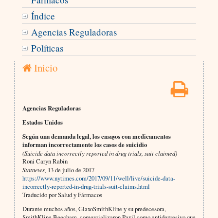
Índice
Agencias Reguladoras
Políticas
Inicio
Agencias Reguladoras
Estados Unidos
Según una demanda legal, los ensayos con medicamentos
informan incorrectamente los casos de suicidio
(Suicide data incorrectly reported in drug trials, suit claimed)
Roni Caryn Rabin
Statnews,
13 de julio de 2017
https://www.nytimes.com/2017/09/11/well/live/suicide-data-
incorrectly-reported-in-drug-trials-suit-claims.html
Traducido por Salud y Fármacos
Durante muchos años, GlaxoSmithKline y su predecesora,
SmithKline Beecham, comercializaron Paxil como antidepresivo que