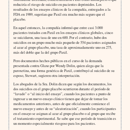
reduciría el riesgo de suicidio en pacientes deprimidos. Los
resultados de los ensayos clínicos de la compañía, entregados a la
FDA en 1989, sugerían que Paxil era mucho más seguro que el
placebo.
En aquel entonces, la compañía informó que entre casi 3.000
pacientes tratados con Paxil en los ensayos clínicos globales, cinco
se suicidaron, una tasa de uno en 600. Por el contrario, hubo dos
suicidios en un grupo mucho más pequeño de 554 pacientes asignados
al azar al grupo placebo, una tasa de aproximadamente uno en 275,
más del doble que la del grupo Paxil.
Pero documentos hechos públicos en el curso de la demanda
presentada contra Glaxo por Wendy Dolin, quien alega que la
paroxetina, una forma genérica de Paxil, contribuyó al suicidio de su
esposo, Stewart, sugieren otra interpretación.
Los abogados de la Sra. Dolin dicen que según los documentos, los
dos suicidios en el grupo placebo ocurrieron durante el período de
“lavado” o “al inicio del ensayo”, cuando los pacientes a punto de
ingresar a un nuevo ensayo clínico tienen que dejar de tomar los
medicamentos anteriores, antes de que oficialmente comience el
nuevo ensayo y antes de su “aleatorización”, cuando los participantes
en el ensayo se asignan al azar al grupo placebo o al grupo que recibe
el tratamiento experimental. Se sabe que ese período de transición es
un momento especialmente riesgoso para los pacientes.