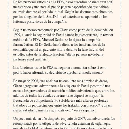
En los primeros informes a la FDA, estos suicidios se marcaron con
un asterisco y una nota al pie de página especificando que habían
ocurrido durante el período inicial. Según los documentos obtenidos
por los abogados de la Sra. Dolin, el asterisco no apareció en los
informes posteriores de la compañía.
Según un memo presentado por Glaxo como parte de la demanda, en
1999, cuando la seguridad de Paxil estaba bajo escrutinio, un revisor
médico de la FDA, Michael Seika, se lo dijo a la compañía
farmacéutica. El Dr. Seika había dicho a los funcionarios de la
compañía que, si un paciente moría durante la fase inicial del
estudio, antes de la aleatorización, “dicha persona no debería
incluirse en el análisis”.
Los funcionarios de la FDA se negaron a comentar sobre si esto
podría haber alterado su decisión de aprobar el medicamento.
En mayo de 2006, tras analizar un conjunto más amplio de datos,
Glaxo agregó una advertencia a la etiqueta de Paxil y escribió una
carta a los proveedores de atención médica advirtiendo que, entre los
adultos de todas las edades con trastorno depresivo mayor, “la
frecuencia de comportamiento suicida era más alta en pacientes
tratados con paroxetina que entre los tratados con placebo”- con un
riesgo estadísticamente significativo 6,7 veces superior.
Un poco más de un año después, en junio de 2007, esa advertencia fue
reemplazada por la etiqueta de advertencia estándar de caja negra
que ahora la FDA requiere para todos los antidepresivos, que indica