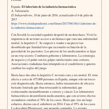
España.
El laberinto de la industria farmacéutica
A. Valenzuela
El Independiente,
18 de junio de 2016, actualizado el 6 de julio de
2017
https://www.elindependiente.com/futuro/2017/06/18/el-laberinto-de-
la-industria-farmaceutica/
Con Sovaldi la sociedad española despertó de un derechazo. Vivió la
impotencia de no tener acceso a un fármaco que cura una enfermedad
mortal, la hepatitis C. Se empezó a vender a un precio tan
desorbitado que Sanidad tuvo que racionarlo en función de la
gravedad de los pacientes. Los precios de los medicamentos se fijan
en un
ring
secreto. Combaten gobierno y laboratorios. La estrategia
de negocio y el poder son los golpes intelectuales más certeros.
Asociaciones ciudadanas han irrumpido en el cuadrilátero y quieren
cambiar las reglas del juego.
Hasta hace dos años la hepatitis C no tenía cura y era mortal. El virus
afecta a cerca de 475.000 personas en España, aunque solo un tercio
está diagnosticada. Hasta entonces, había tratamientos de eficacia
bastante limitada que iban retrasando la enfermedad, que
evolucionaba inexorablemente a cirrosis y cáncer. Los laboratorios
farmacéuticos desarrollaron medicamentos, que con severos efectos
secundarios curaban el 70% de los casos. Hasta que, tras un largo
esfuerzo, dieron con el sofosbuvir en 2014. Cura el 95% de los casos.
Lo descubrió Pharmasset, una pequeña compañía. La gigante