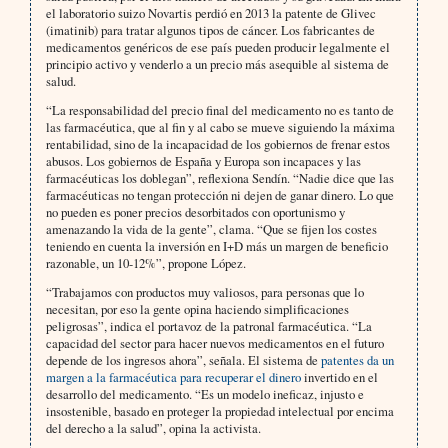
el laboratorio suizo Novartis perdió en 2013 la patente de Glivec
(imatinib) para tratar algunos tipos de cáncer. Los fabricantes de
medicamentos genéricos de ese país pueden producir legalmente el
principio activo y venderlo a un precio más asequible al sistema de
salud.
“La responsabilidad del precio final del medicamento no es tanto de
las farmacéutica, que al fin y al cabo se mueve siguiendo la máxima
rentabilidad, sino de la incapacidad de los gobiernos de frenar estos
abusos. Los gobiernos de España y Europa son incapaces y las
farmacéuticas los doblegan”, reflexiona Sendín. “Nadie dice que las
farmacéuticas no tengan protección ni dejen de ganar dinero. Lo que
no pueden es poner precios desorbitados con oportunismo y
amenazando la vida de la gente”, clama. “Que se fijen los costes
teniendo en cuenta la inversión en I+D más un margen de beneficio
razonable, un 10-12%”, propone López.
“Trabajamos con productos muy valiosos, para personas que lo
necesitan, por eso la gente opina haciendo simplificaciones
peligrosas”, indica el portavoz de la patronal farmacéutica. “La
capacidad del sector para hacer nuevos medicamentos en el futuro
depende de los ingresos ahora”, señala. El sistema de
patentes da un
margen a la farmacéutica para recuperar el dinero
invertido en el
desarrollo del medicamento. “Es un modelo ineficaz, injusto e
insostenible, basado en proteger la propiedad intelectual por encima
del derecho a la salud”, opina la activista.