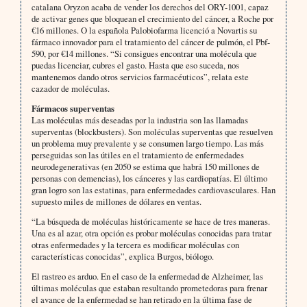
catalana Oryzon acaba de vender los derechos del ORY-1001, capaz
de activar genes que bloquean el crecimiento del cáncer, a Roche por
€16 millones. O la española Palobiofarma licenció a Novartis su
fármaco innovador para el tratamiento del cáncer de pulmón, el Pbf-
590, por €14 millones. “Si consigues encontrar una molécula que
puedas licenciar, cubres el gasto. Hasta que eso suceda, nos
mantenemos dando otros servicios farmacéuticos”, relata este
cazador de moléculas.
Fármacos superventas
Las moléculas más deseadas por la industria son las llamadas
superventas (blockbusters). Son moléculas superventas que resuelven
un problema muy prevalente y se consumen largo tiempo. Las más
perseguidas son las útiles en el tratamiento de enfermedades
neurodegenerativas (en 2050 se estima que habrá 150 millones de
personas con demencias), los cánceres y las cardiopatías. El último
gran logro son las estatinas, para enfermedades cardiovasculares. Han
supuesto miles de millones de dólares en ventas.
“La búsqueda de moléculas históricamente se hace de tres maneras.
Una es al azar, otra opción es probar moléculas conocidas para tratar
otras enfermedades y la tercera es modificar moléculas con
características conocidas”, explica Burgos, biólogo.
El rastreo es arduo. En el caso de la enfermedad de Alzheimer, las
últimas moléculas que estaban resultando prometedoras para frenar
el avance de la enfermedad se han retirado en la última fase de