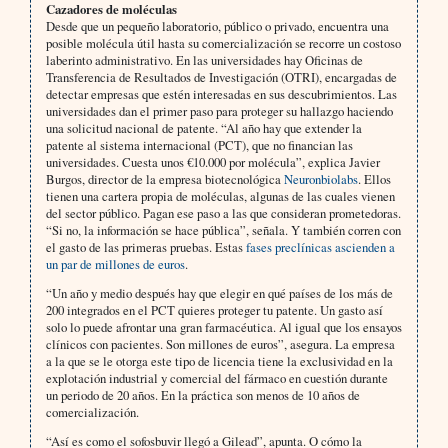
Cazadores de moléculas
Desde que un pequeño laboratorio, público o privado, encuentra una
posible molécula útil hasta su comercialización se recorre un costoso
laberinto administrativo. En las universidades hay Oficinas de
Transferencia de Resultados de Investigación (OTRI), encargadas de
detectar empresas que estén interesadas en sus descubrimientos. Las
universidades dan el primer paso para proteger su hallazgo haciendo
una solicitud nacional de patente. “Al año hay que extender la
patente al sistema internacional (PCT), que no financian las
universidades. Cuesta unos €10.000 por molécula”, explica Javier
Burgos, director de la empresa biotecnológica
Neuronbiolabs
. Ellos
tienen una cartera propia de moléculas, algunas de las cuales vienen
del sector público. Pagan ese paso a las que consideran prometedoras.
“Si no, la información se hace pública”, señala. Y también corren con
el gasto de las primeras pruebas. Estas
fases preclínicas ascienden a
un par de millones de euros
.
“Un año y medio después hay que elegir en qué países de los más de
200 integrados en el PCT quieres proteger tu patente. Un gasto así
solo lo puede afrontar una gran farmacéutica. Al igual que los ensayos
clínicos con pacientes. Son millones de euros”, asegura. La empresa
a la que se le otorga este tipo de licencia tiene la exclusividad en la
explotación industrial y comercial del fármaco en cuestión durante
un periodo de 20 años. En la práctica son menos de 10 años de
comercialización.
“Así es como el sofosbuvir llegó a Gilead”, apunta. O cómo la