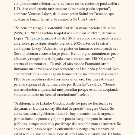
completamente arbitrarios, no se basan en los costes de producción e
I+D, sino en el precio máximo que el mercado pueda soportar”,
combate Vanessa López, de la asociación Salud por Derecho, que
acaban de lanzar la irritante campaña
Sick, sick, sick
.
“Se pone en riesgo la sostenibilidad del sistema nacional de salud
(SNS). En 2015 la factura hospitalaria subió en un 26%”, denuncia
López. “El
gasto farmacéutico del SNS
ha subido con respecto a años
anteriores, pero sigue siendo inferior a 2005, antes de la crisis”,
contrapone Urzay. “Además, los gastos en fármacos como puede ser
Sovaldi ahorran costes a largo plazo. Evita largos tratamientos poco
eficaces y trasplantes de hígado, que cuestan unos 150.000 euros”,
apunta el economista. “Es más, el año pasado Farmaindustria
firmamos un convenio de colaboración con Hacienda y Sanidad. Nos
comprometimos a que el gasto farmacéutico no creciera más que el
PIB. Si así sucediera devolveríamos el dinero. Fue una estrategia
para no superar el déficit marcado por Bruselas”, explica. “Somos
una asociación empresarial muy peculiar porque estamos aceptando
voluntariamente un freno al crecimiento”, señala.
“A diferencia de Estados Unidos, donde los precios fluctúan y se
disparan, en Europa no hay libertad de precio”, asegura Urzay. Se
consensua con el gobierno. También hay mecanismos de urgencia
para saltarse la patente y fijar un precio asequible para las arcas
públicas, aunque esté muy por debajo del rentable para el inventor. Se
aplican en el caso de que la enfermedad suponga una amenaza de
salud pública, por el alto número de afectados y su gravedad. En India