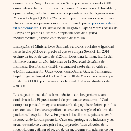
comercialice. Según la asociación Salud por derecho cuesta €300
euros fabricarlo. La diferencia es enorme. “Es un mercado horrible”,
opina Sendín, hasta hace unos meses presidente de la Organización
Médica Colegial (OMC). “Se pone un precio máximo según el país.
Una de cada tres personas muere en el mundo por
no poder acceder a
un medicamento
. Esta situación ha llegado a España y otros países de
Europa con precios altísimos e injustificados de algunos
medicamentos”, expone este médico de familia.
En España, el Ministerio de Sanidad, Servicios Sociales e Igualdad
no ha hecho público el precio al que se compra Sovaldi. En 2014
estimó un techo de gasto de €125 millones para la financiación del
fármaco durante un año. Informes de la Sociedad Española de
Farmacia Hospitalaria (SEFH) estiman el coste del Sovaldi en
€43.531 tratamiento. Otras voces, como Javier García-Samaniego,
hepatólogo del hospital La Paz-Carlos III de Madrid, sostienen que
ronda los €13.000 por paciente. Ya han sido tratados alrededor de
€70.000.
Las negociaciones de las farmacéuticas con los gobiernos son
confidenciales. El precio acordado permanece en secreto. “Cada
compañía particular negocia un acuerdo de pago beneficioso para los
dos, con las cláusulas específicas o descuentos según el número de
pacientes”, explica Urzay. En general, los distintos países no están
favoreciendo la transparencia. Cada uno protege a su industria y sus
arcas tratando de conseguir el mejor precio. “Los cálculos de la
industria para estimar el precio de un medicamento, además de ser