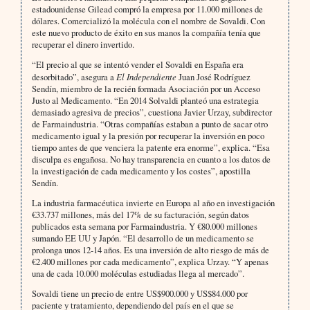
estadounidense Gilead compró la empresa por 11.000 millones de
dólares. Comercializó la molécula con el nombre de Sovaldi. Con
este nuevo producto de éxito en sus manos la compañía tenía que
recuperar el dinero invertido.
“El precio al que se intentó vender el Sovaldi en España era
desorbitado”, asegura a
El Independiente
Juan José Rodríguez
Sendín, miembro de la recién formada Asociación por un Acceso
Justo al Medicamento. “En 2014 Solvaldi planteó una estrategia
demasiado agresiva de precios”, cuestiona Javier Urzay, subdirector
de Farmaindustria. “Otras compañías estaban a punto de sacar otro
medicamento igual y la presión por recuperar la inversión en poco
tiempo antes de que venciera la patente era enorme”, explica. “Esa
disculpa es engañosa. No hay transparencia en cuanto a los datos de
la investigación de cada medicamento y los costes”, apostilla
Sendín.
La industria farmacéutica invierte en Europa al año en investigación
€33.737 millones, más del 17% de su facturación, según datos
publicados esta semana por Farmaindustria. Y €80.000 millones
sumando EE UU y Japón. “El desarrollo de un medicamento se
prolonga unos 12-14 años. Es una inversión de alto riesgo de más de
€2.400 millones por cada medicamento”, explica Urzay. “Y apenas
una de cada 10.000 moléculas estudiadas llega al mercado”.
Sovaldi tiene un precio de entre US$900.000 y US$84.000 por
paciente y tratamiento, dependiendo del país en el que se