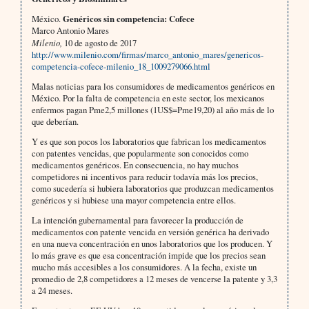
México.
Genéricos sin competencia: Cofece
Marco Antonio Mares
Milenio,
10 de agosto de 2017
http://www.milenio.com/firmas/marco_antonio_mares/genericos-
competencia-cofece-milenio_18_1009279066.html
Malas noticias para los consumidores de medicamentos genéricos en
México. Por la falta de competencia en este sector, los mexicanos
enfermos pagan Pme2,5 millones (1US$=Pme19,20) al año más de lo
que deberían.
Y es que son pocos los laboratorios que fabrican los medicamentos
con patentes vencidas, que popularmente son conocidos como
medicamentos genéricos. En consecuencia, no hay muchos
competidores ni incentivos para reducir todavía más los precios,
como sucedería si hubiera laboratorios que produzcan medicamentos
genéricos y si hubiese una mayor competencia entre ellos.
La intención gubernamental para favorecer la producción de
medicamentos con patente vencida en versión genérica ha derivado
en una nueva concentración en unos laboratorios que los producen. Y
lo más grave es que esa concentración impide que los precios sean
mucho más accesibles a los consumidores. A la fecha, existe un
promedio de 2,8 competidores a 12 meses de vencerse la patente y 3,3
a 24 meses.