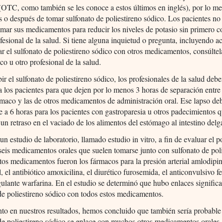
 (OTC, como también se les conoce a estos últimos en inglés), por lo m
s o después de tomar sulfonato de poliestireno sódico. Los pacientes n
omar sus medicamentos para reducir los niveles de potasio sin primero c
fesional de la salud. Si tiene alguna inquietud o pregunta, incluyendo a
 el sulfonato de poliestireno sódico con otros medicamentos, consúlte
co u otro profesional de la salud.
bir el sulfonato de poliestireno sódico, los profesionales de la salud deb
a los pacientes para que dejen por lo menos 3 horas de separación entre 
rmaco y las de otros medicamentos de administración oral. Ese lapso de
 a 6 horas para los pacientes con gastroparesia u otros padecimientos 
un retraso en el vaciado de los alimentos del estómago al intestino delg
 un estudio de laboratorio, llamado estudio in vitro, a fin de evaluar el p
seis medicamentos orales que suelen tomarse junto con sulfonato de pol
tos medicamentos fueron los fármacos para la presión arterial amlodipi
, el antibiótico amoxicilina, el diurético furosemida, el anticonvulsivo f
gulante warfarina. En el estudio se determinó que hubo enlaces significa
de poliestireno sódico con todos estos medicamentos.
to en nuestros resultados, hemos concluido que también sería probable
de poliestireno sódico se enlace con muchos otros medicamentos orales,