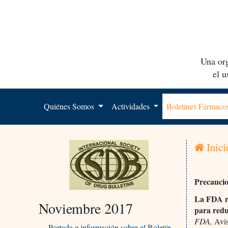
Una org
el 
Quiénes Somos
Actividades
Boletines Fármac
Inici
Precauci
La FDA re
Noviembre 2017
para redu
FDA,
Avis
Portada e información sobre el Boletín