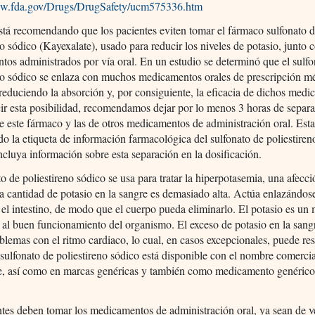
ww.fda.gov/Drugs/DrugSafety/ucm575336.htm
tá recomendando que los pacientes eviten tomar el fármaco sulfonato 
no sódico (Kayexalate), usado para reducir los niveles de potasio, junto 
os administrados por vía oral. En un estudio se determinó que el sulfo
no sódico se enlaza con muchos medicamentos orales de prescripción m
educiendo la absorción y, por consiguiente, la eficacia de dichos medi
ir esta posibilidad, recomendamos dejar por lo menos 3 horas de separa
de este fármaco y las de otros medicamentos de administración oral. Es
do la etiqueta de información farmacológica del sulfonato de poliestiren
ncluya información sobre esta separación en la dosificación.
to de poliestireno sódico se usa para tratar la hiperpotasemia, una afecc
la cantidad de potasio en la sangre es demasiado alta. Actúa enlazándos
 el intestino, de modo que el cuerpo pueda eliminarlo. El potasio es un 
al buen funcionamiento del organismo. El exceso de potasio en la san
blemas con el ritmo cardiaco, lo cual, en casos excepcionales, puede res
 sulfonato de poliestireno sódico está disponible con el nombre comerci
e, así como en marcas genéricas y también como medicamento genérico
tes deben tomar los medicamentos de administración oral, ya sean de v