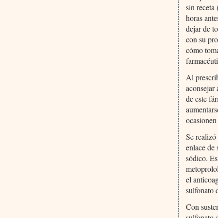
sin receta
horas ante
dejar de t
con su pro
cómo tomar
farmacéuti
Al prescri
aconsejar 
de este fá
aumentarse
ocasionen 
Se realizó
enlace de 
sódico. Es
metoprolol
el anticoa
sulfonato 
Con susten
sulfonato 