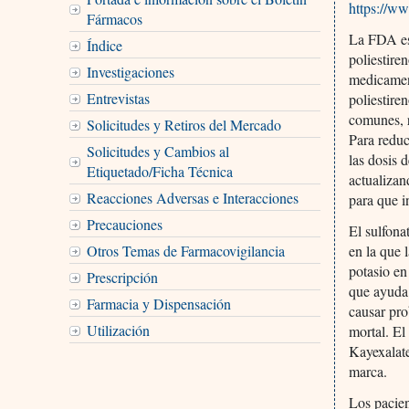
https://w
Fármacos
La FDA es
Índice
poliestire
Investigaciones
medicament
Entrevistas
poliestire
comunes, r
Solicitudes y Retiros del Mercado
Para reduc
Solicitudes y Cambios al
las dosis 
Etiquetado/Ficha Técnica
actualizan
Reacciones Adversas e Interacciones
para que i
Precauciones
El sulfona
Otros Temas de Farmacovigilancia
en la que 
potasio en
Prescripción
que ayuda 
Farmacia y Dispensación
causar pro
Utilización
mortal. El
Kayexalat
marca.
Los pacien